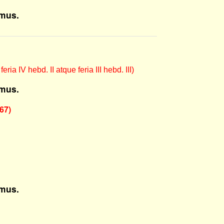
mus.
ia IV hebd. II atque feria III hebd. III)
mus.
67)
mus.