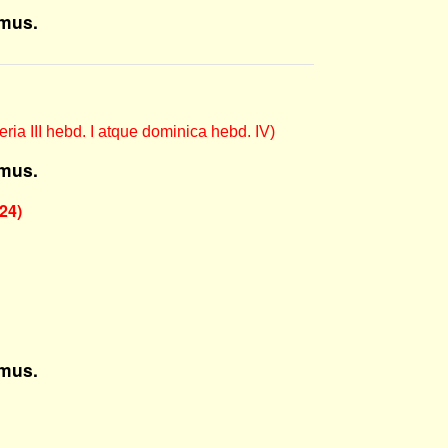
mus.
eria III hebd. I atque dominica hebd. IV)
mus.
24)
mus.