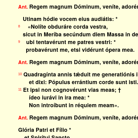
Regem magnum Dóminum, veníte, adoré
Ant.
Utinam hódie vocem eius audiátis: *
«Nolíte obduráre corda vestra,
8
sicut in Meríba secúndum diem Massa in de
ubi tentavérunt me patres vestri: *
9
probavérunt me, etsi vidérunt ópera mea.
Regem magnum Dóminum, veníte, adoré
Ant.
Quadragínta annis tǽduit me generatiónis il
10
et dixi: Pópulus errántium corde sunt isti
Et ipsi non cognovérunt vias meas; †
11
ídeo iurávi in ira mea: *
Non introíbunt in réquiem meam».
Regem magnum Dóminum, veníte, adoré
Ant.
Glória Patri et Fílio *
et Spirítui Sancto,