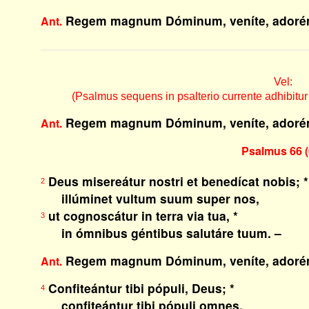
Regem magnum Dóminum, veníte, adoré
Ant.
Vel:
(Psalmus sequens in psalterio currente adhibitur fer
Regem magnum Dóminum, veníte, adoré
Ant.
Psalmus 66 (
Deus misereátur nostri et benedícat nobis; *
2
illúminet vultum suum super nos,
ut cognoscátur in terra via tua, *
3
in ómnibus géntibus salutáre tuum. –
Regem magnum Dóminum, veníte, adoré
Ant.
Confiteántur tibi pópuli, Deus; *
4
confiteántur tibi pópuli omnes.