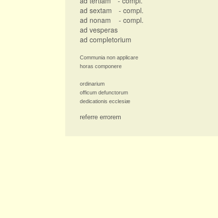
ad tertiam
- compl.
ad sextam
- compl.
ad nonam
- compl.
ad vesperas
ad completorium
Communia non applicare
horas componere
ordinarium
officum defunctorum
dedicationis ecclesiæ
referre errorem