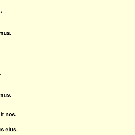
*
mus.
*
mus.
t nos,
s eius.