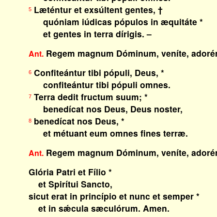
Læténtur et exsúltent gentes, †
5
quóniam iúdicas pópulos in æquitáte *
et gentes in terra dírigis. –
Regem magnum Dóminum, veníte, adoré
Ant.
Confiteántur tibi pópuli, Deus, *
6
confiteántur tibi pópuli omnes.
Terra dedit fructum suum; *
7
benedícat nos Deus, Deus noster,
benedícat nos Deus, *
8
et métuant eum omnes fines terræ.
Regem magnum Dóminum, veníte, adoré
Ant.
Glória Patri et Fílio *
et Spirítui Sancto,
sicut erat in princípio et nunc et semper *
et in sǽcula sæculórum. Amen.