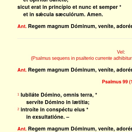
sicut erat in princípio et nunc et semper *
et in sǽcula sæculórum. Amen.
Regem magnum Dóminum, veníte, adoré
Ant.
Vel:
(Psalmus sequens in psalterio currente adhibitur fe
Regem magnum Dóminum, veníte, adoré
Ant.
Psalmus 99 (
Iubiláte Dómino, omnis terra, *
1
servíte Dómino in lætítia;
introíte in conspéctu eius *
2
in exsultatióne. –
Regem magnum Dóminum, veníte, adoré
Ant.