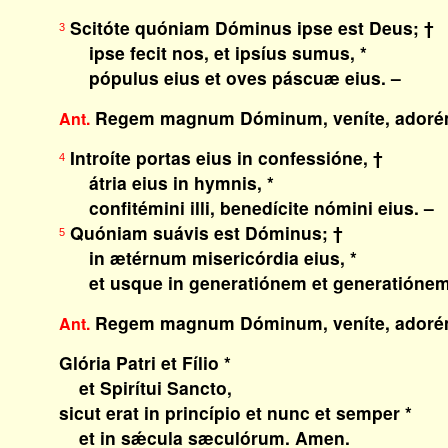
Scitóte quóniam Dóminus ipse est Deus; †
3
ipse fecit nos, et ipsíus sumus, *
pópulus eius et oves páscuæ eius. –
Regem magnum Dóminum, veníte, adoré
Ant.
Introíte portas eius in confessióne, †
4
átria eius in hymnis, *
confitémini illi, benedícite nómini eius. –
Quóniam suávis est Dóminus; †
5
in ætérnum misericórdia eius, *
et usque in generatiónem et generatiónem 
Regem magnum Dóminum, veníte, adoré
Ant.
Glória Patri et Fílio *
et Spirítui Sancto,
sicut erat in princípio et nunc et semper *
et in sǽcula sæculórum. Amen.