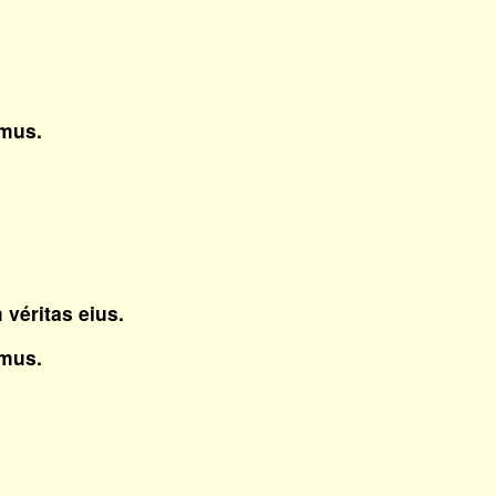
mus.
véritas eius.
mus.