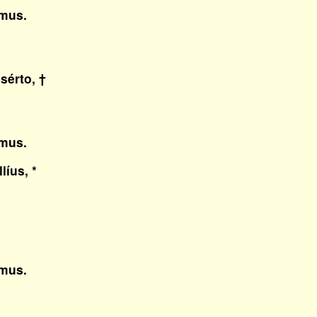
mus.
sérto, †
mus.
líus, *
.
mus.