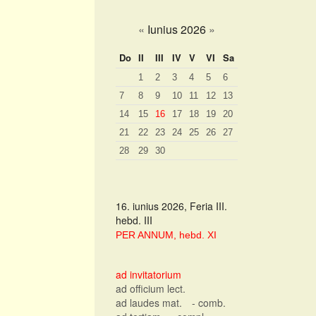
«
Iunius 2026
»
Do
II
III
IV
V
VI
Sa
1
2
3
4
5
6
7
8
9
10
11
12
13
14
15
16
17
18
19
20
21
22
23
24
25
26
27
28
29
30
16. iunius 2026, Feria III.
hebd. III
PER ANNUM, hebd. XI
ad invitatorium
ad officium lect.
ad laudes mat.
- comb.