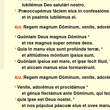
iubilémus Deo salutári nostro.
Præoccupémus fáciem eius in confessióne 
2
et in psalmis iubilémus ei.
Regem magnum Dóminum, veníte, adoré
Ant.
Quóniam Deus magnus Dóminus *
3
et rex magnus super omnes deos.
Quia in manu eius sunt profúnda terræ, *
4
et altitúdines móntium ipsíus sunt.
Quóniam ipsíus est mare, et ipse fecit illud, 
5
et siccam manus eius formavérunt.
Regem magnum Dóminum, veníte, adoré
Ant.
Veníte, adorémus et procidámus *
6
et génua flectámus ante Dóminum, qui feci
quia ipse est Deus noster, *
7
et nos pópulus páscuæ eius et oves manu