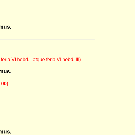
mus.
ria VI hebd. I atque feria VI hebd. III)
mus.
100)
mus.