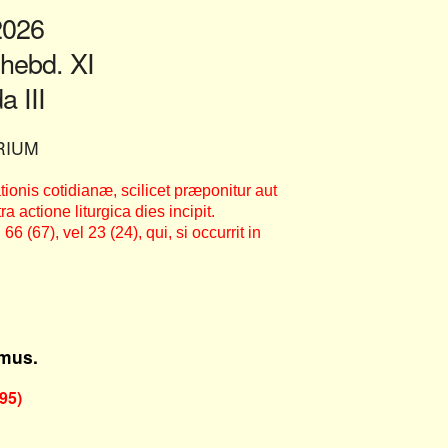
2026
ebd. XI
 III
RIUM
ionis cotidianæ, scilicet præponitur aut
ra actione liturgica dies incipit.
 (67), vel 23 (24), qui, si occurrit in
mus.
95)