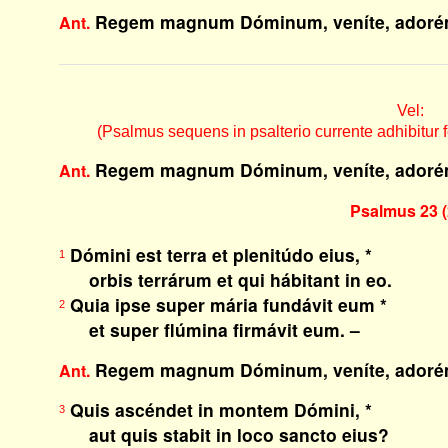
Regem magnum Dóminum, veníte, adoré
Ant.
Vel:
(Psalmus sequens in psalterio currente adhibitur f
Regem magnum Dóminum, veníte, adoré
Ant.
Psalmus 23 (
Dómini est terra et plenitúdo eius, *
1
orbis terrárum et qui hábitant in eo.
Quia ipse super mária fundávit eum *
2
et super flúmina firmávit eum. –
Regem magnum Dóminum, veníte, adoré
Ant.
Quis ascéndet in montem Dómini, *
3
aut quis stabit in loco sancto eius?