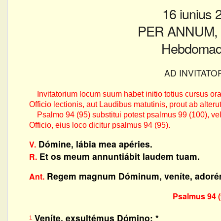
16 iunius 
PER ANNUM, h
Hebdomada
AD INVITATO
Invitatorium locum suum habet initio totius cursus orat
Officio lectionis, aut Laudibus matutinis, prout ab alterut
Psalmo 94 (95) substitui potest psalmus 99 (100), vel 66
Officio, eius loco dicitur psalmus 94 (95).
Dómine, lábia mea apéries.
V.
Et os meum annuntiábit laudem tuam.
R.
Regem magnum Dóminum, veníte, adoré
Ant.
Psalmus 94 (
Veníte, exsultémus Dómino; *
1