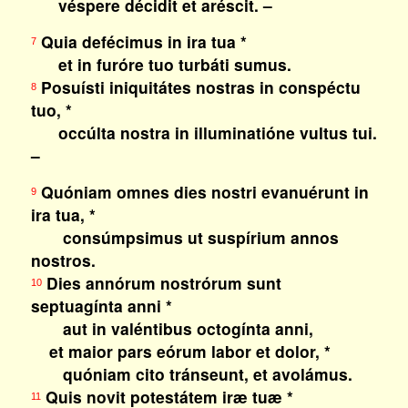
véspere décidit et aréscit. –
Quia defécimus in ira tua *
7
et in furóre tuo turbáti sumus.
Posuísti iniquitátes nostras in conspéctu
8
tuo, *
occúlta nostra in illuminatióne vultus tui.
–
Quóniam omnes dies nostri evanuérunt in
9
ira tua, *
consúmpsimus ut suspírium annos
nostros.
Dies annórum nostrórum sunt
10
septuagínta anni *
aut in valéntibus octogínta anni,
et maior pars eórum labor et dolor, *
quóniam cito tránseunt, et avolámus.
Quis novit potestátem iræ tuæ *
11