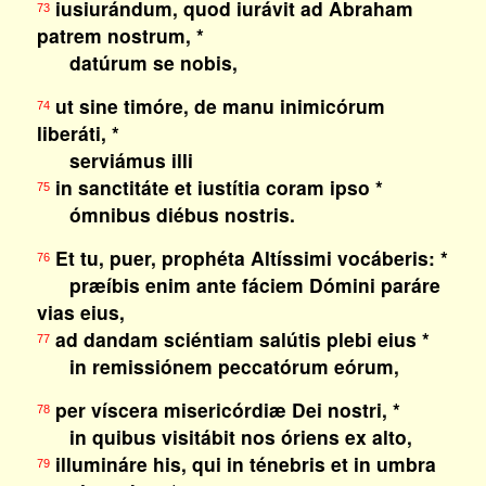
iusiurándum, quod iurávit ad Abraham
73
patrem nostrum, *
datúrum se nobis,
ut sine timóre, de manu inimicórum
74
liberáti, *
serviámus illi
in sanctitáte et iustítia coram ipso *
75
ómnibus diébus nostris.
Et tu, puer, prophéta Altíssimi vocáberis: *
76
præíbis enim ante fáciem Dómini paráre
vias eius,
ad dandam sciéntiam salútis plebi eius *
77
in remissiónem peccatórum eórum,
per víscera misericórdiæ Dei nostri, *
78
in quibus visitábit nos óriens ex alto,
illumináre his, qui in ténebris et in umbra
79