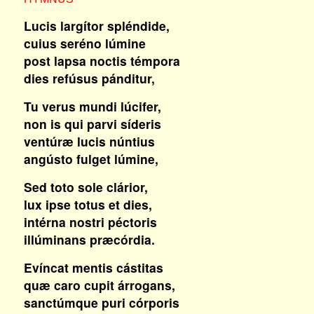
Lucis largítor spléndide,
cuius seréno lúmine
post lapsa noctis témpora
dies refúsus pánditur,
Tu verus mundi lúcifer,
non is qui parvi síderis
ventúræ lucis núntius
angústo fulget lúmine,
Sed toto sole clárior,
lux ipse totus et dies,
intérna nostri péctoris
illúminans præcórdia.
Evíncat mentis cástitas
quæ caro cupit árrogans,
sanctúmque puri córporis