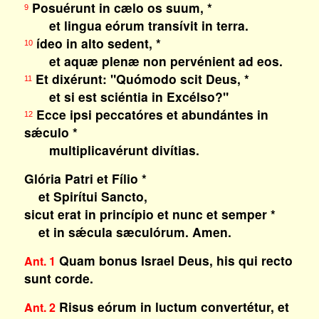
Posuérunt in cælo os suum, *
9
et lingua eórum transívit in terra.
ídeo in alto sedent, *
10
et aquæ plenæ non pervénient ad eos.
Et dixérunt: "Quómodo scit Deus, *
11
et si est sciéntia in Excélso?"
Ecce ipsi peccatóres et abundántes in
12
sǽculo *
multiplicavérunt divítias.
Glória Patri et Fílio *
et Spirítui Sancto,
sicut erat in princípio et nunc et semper *
et in sǽcula sæculórum. Amen.
Quam bonus Israel Deus, his qui recto
Ant. 1
sunt corde.
Risus eórum in luctum convertétur, et
Ant. 2