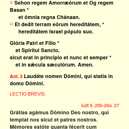
Sehon regem Amorræórum et Og regem
11
Basan *
et ómnia regna Chánaan.
Et dedit terram eórum hereditátem, *
12
hereditátem Israel pópulo suo.
Glória Patri et Fílio *
et Spirítui Sancto,
sicut erat in princípio et nunc et semper *
et in sǽcula sæculórum. Amen.
Laudáte nomen Dómini, qui statis in
Ant. 3
domo Dómini.
LECTIO BREVIS
Iudt 8, 25b-26a. 27
Grátias agámus Dómino Deo nostro, qui
temptat nos sicut et patres nostros.
Mémores estóte quanta fécerit cum