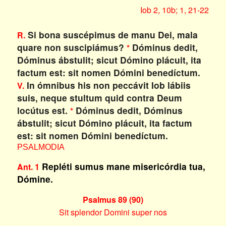
Iob 2, 10b; 1, 21-22
Si bona suscépimus de manu Dei, mala
R.
quare non suscipiámus?
Dóminus dedit,
*
Dóminus ábstulit; sicut Dómino plácuit, ita
factum est: sit nomen Dómini benedíctum.
In ómnibus his non peccávit Iob lábiis
V.
suis, neque stultum quid contra Deum
locútus est.
Dóminus dedit, Dóminus
*
ábstulit; sicut Dómino plácuit, ita factum
est: sit nomen Dómini benedíctum.
PSALMODIA
Repléti sumus mane misericórdia tua,
Ant. 1
Dómine.
Psalmus 89 (90)
Sit splendor Domini super nos