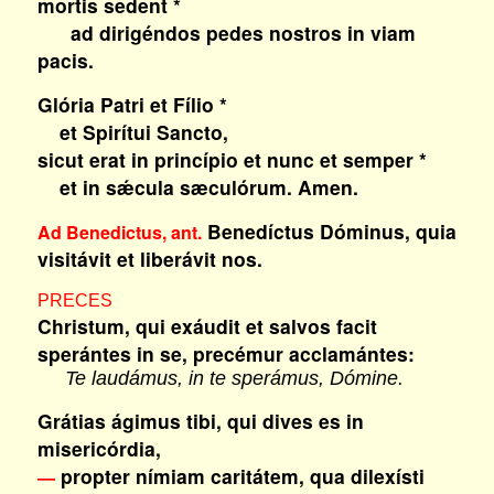
mortis sedent *
ad dirigéndos pedes nostros in viam
pacis.
Glória Patri et Fílio *
et Spirítui Sancto,
sicut erat in princípio et nunc et semper *
et in sǽcula sæculórum. Amen.
Benedíctus Dóminus, quia
Ad Benedictus, ant.
visitávit et liberávit nos.
PRECES
Christum, qui exáudit et salvos facit
sperántes in se, precémur acclamántes:
Te laudámus, in te sperámus, Dómine.
Grátias ágimus tibi, qui dives es in
misericórdia,
propter nímiam caritátem, qua dilexísti
—