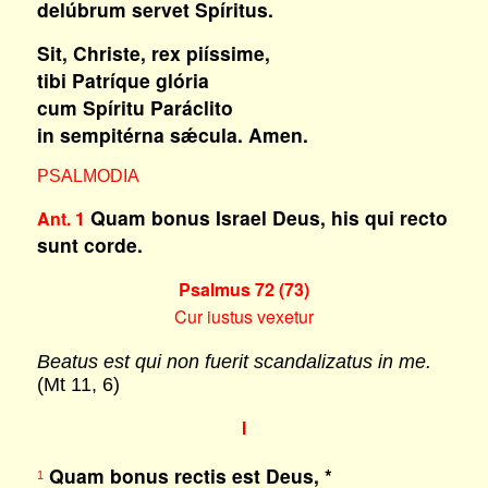
delúbrum servet Spíritus.
Sit, Christe, rex piíssime,
tibi Patríque glória
cum Spíritu Paráclito
in sempitérna sǽcula. Amen.
PSALMODIA
Quam bonus Israel Deus, his qui recto
Ant. 1
sunt corde.
Psalmus 72 (73)
Cur iustus vexetur
Beatus est qui non fuerit scandalizatus in me.
(Mt 11, 6)
I
Quam bonus rectis est Deus, *
1