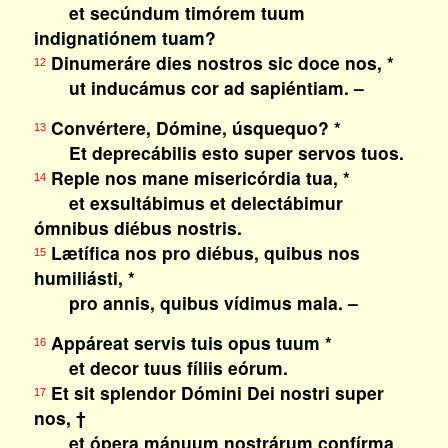
et secúndum timórem tuum
indignatiónem tuam?
Dinumeráre dies nostros sic doce nos, *
12
ut inducámus cor ad sapiéntiam. –
Convértere, Dómine, úsquequo? *
13
Et deprecábilis esto super servos tuos.
Reple nos mane misericórdia tua, *
14
et exsultábimus et delectábimur
ómnibus diébus nostris.
Lætífica nos pro diébus, quibus nos
15
humiliásti, *
pro annis, quibus vídimus mala. –
Appáreat servis tuis opus tuum *
16
et decor tuus fíliis eórum.
Et sit splendor Dómini Dei nostri super
17
nos, †
et ópera mánuum nostrárum confírma