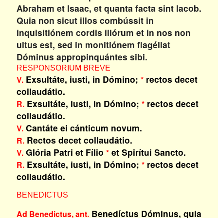
Abraham et Isaac, et quanta facta sint Iacob.
Quia non sicut illos combússit in
inquisitiónem cordis illórum et in nos non
ultus est, sed in monitiónem flagéllat
Dóminus appropinquántes sibi.
RESPONSORIUM BREVE
Exsultáte, iusti, in Dómino;
rectos decet
V.
*
collaudátio.
Exsultáte, iusti, in Dómino;
rectos decet
R.
*
collaudátio.
Cantáte ei cánticum novum.
V.
Rectos decet collaudátio.
R.
Glória Patri et Fílio
et Spirítui Sancto.
V.
*
Exsultáte, iusti, in Dómino;
rectos decet
R.
*
collaudátio.
BENEDICTUS
Benedíctus Dóminus, quia
Ad Benedictus, ant.