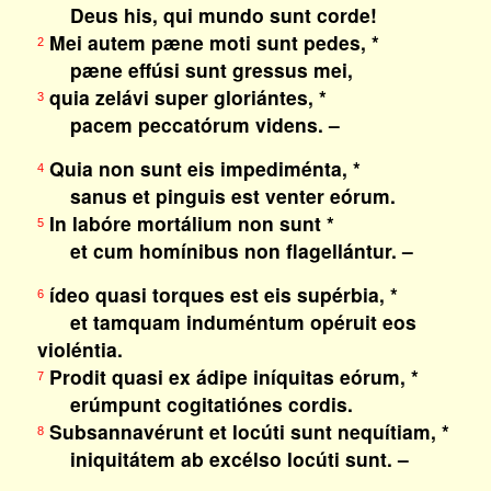
Deus his, qui mundo sunt corde!
Mei autem pæne moti sunt pedes, *
2
pæne effúsi sunt gressus mei,
quia zelávi super gloriántes, *
3
pacem peccatórum videns. –
Quia non sunt eis impediménta, *
4
sanus et pinguis est venter eórum.
In labóre mortálium non sunt *
5
et cum homínibus non flagellántur. –
ídeo quasi torques est eis supérbia, *
6
et tamquam induméntum opéruit eos
violéntia.
Prodit quasi ex ádipe iníquitas eórum, *
7
erúmpunt cogitatiónes cordis.
Subsannavérunt et locúti sunt nequítiam, *
8
iniquitátem ab excélso locúti sunt. –