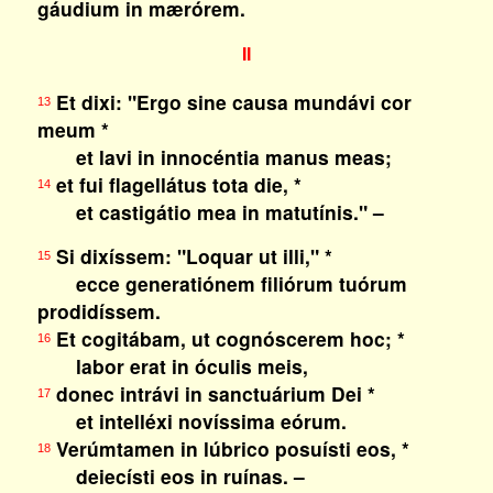
gáudium in mærórem.
II
Et dixi: "Ergo sine causa mundávi cor
13
meum *
et lavi in innocéntia manus meas;
et fui flagellátus tota die, *
14
et castigátio mea in matutínis." –
Si dixíssem: "Loquar ut illi," *
15
ecce generatiónem filiórum tuórum
prodidíssem.
Et cogitábam, ut cognóscerem hoc; *
16
labor erat in óculis meis,
donec intrávi in sanctuárium Dei *
17
et intelléxi novíssima eórum.
Verúmtamen in lúbrico posuísti eos, *
18
deiecísti eos in ruínas. –