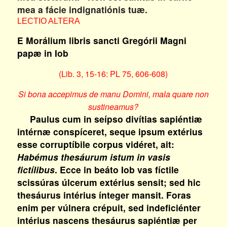
mea a fácie indignatiónis tuæ.
LECTIO ALTERA
E Morálium libris sancti Gregórii Magni
papæ in Iob
(Lib. 3, 15-16: PL 75, 606-608)
Si bona accepimus de manu Domini, mala quare non
sustineamus?
Paulus cum in seípso divítias sapiéntiæ
intérnæ conspíceret, seque ipsum extérius
esse corruptíbile corpus vidéret, ait:
Habémus thesáurum istum in vasis
fictílibus
. Ecce in beáto Iob vas fíctile
scissúras úlcerum extérius sensit; sed hic
thesáurus intérius ínteger mansit. Foras
enim per vúlnera crépuit, sed indeficiénter
intérius nascens thesáurus sapiéntiæ per