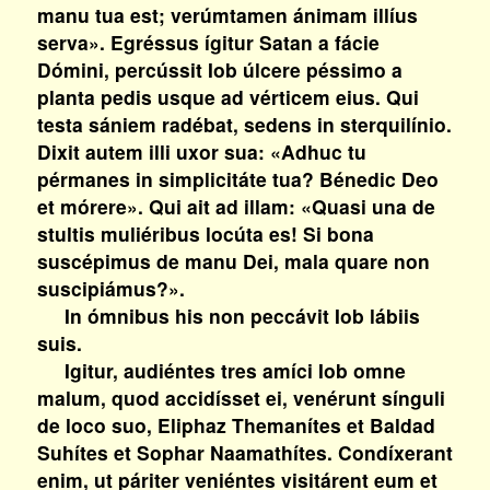
manu tua est; verúmtamen ánimam illíus
serva». Egréssus ígitur Satan a fácie
Dómini, percússit Iob úlcere péssimo a
planta pedis usque ad vérticem eius. Qui
testa sániem radébat, sedens in sterquilínio.
Dixit autem illi uxor sua: «Adhuc tu
pérmanes in simplicitáte tua? Bénedic Deo
et mórere». Qui ait ad illam: «Quasi una de
stultis muliéribus locúta es! Si bona
suscépimus de manu Dei, mala quare non
suscipiámus?».
In ómnibus his non peccávit Iob lábiis
suis.
Igitur, audiéntes tres amíci Iob omne
malum, quod accidísset ei, venérunt sínguli
de loco suo, Eliphaz Themanítes et Baldad
Suhítes et Sophar Naamathítes. Condíxerant
enim, ut páriter veniéntes visitárent eum et