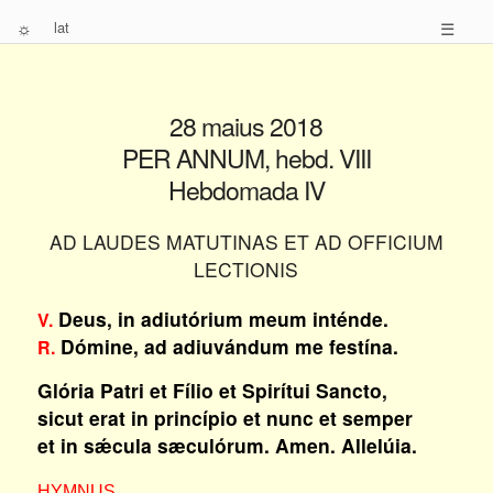
☼
lat
☰
28 maius 2018
PER ANNUM, hebd. VIII
Hebdomada IV
AD LAUDES MATUTINAS ET AD OFFICIUM
LECTIONIS
Deus, in adiutórium meum inténde.
V.
Dómine, ad adiuvándum me festína.
R.
Glória Patri et Fílio et Spirítui Sancto,
sicut erat in princípio et nunc et semper
et in sǽcula sæculórum. Amen. Allelúia.
HYMNUS