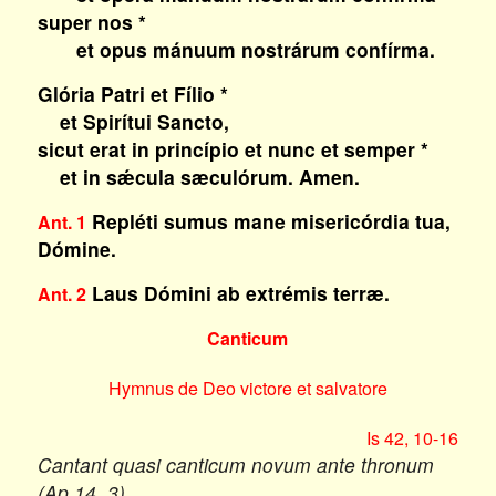
super nos *
et opus mánuum nostrárum confírma.
Glória Patri et Fílio *
et Spirítui Sancto,
sicut erat in princípio et nunc et semper *
et in sǽcula sæculórum. Amen.
Repléti sumus mane misericórdia tua,
Ant. 1
Dómine.
Laus Dómini ab extrémis terræ.
Ant. 2
Canticum
Hymnus de Deo victore et salvatore
Is 42, 10-16
Cantant quasi canticum novum ante thronum
(Ap 14, 3).