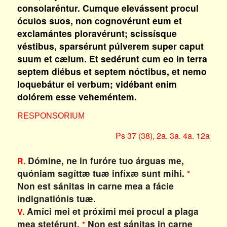
consolaréntur. Cumque elevássent procul
óculos suos, non cognovérunt eum et
exclamántes ploravérunt; scissísque
véstibus, sparsérunt púlverem super caput
suum et cælum. Et sedérunt cum eo in terra
septem diébus et septem nóctibus, et nemo
loquebátur ei verbum; vidébant enim
dolórem esse veheméntem.
RESPONSORIUM
Ps 37 (38), 2a. 3a. 4a. 12a
Dómine, ne in furóre tuo árguas me,
R.
quóniam sagíttæ tuæ infíxæ sunt mihi.
*
Non est sánitas in carne mea a fácie
indignatiónis tuæ.
Amíci mei et próximi mei procul a plaga
V.
mea stetérunt.
Non est sánitas in carne
*