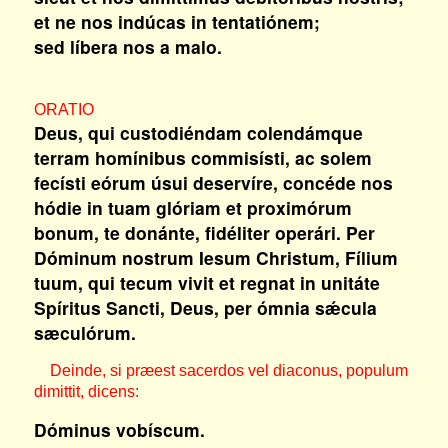
et ne nos indúcas in tentatiónem;
sed líbera nos a malo.
ORATIO
Deus, qui custodiéndam colendámque
terram homínibus commisísti, ac solem
fecísti eórum úsui deservíre, concéde nos
hódie in tuam glóriam et proximórum
bonum, te donánte, fidéliter operári. Per
Dóminum nostrum Iesum Christum, Fílium
tuum, qui tecum vivit et regnat in unitáte
Spíritus Sancti, Deus, per ómnia sǽcula
sæculórum.
Deinde, si præest sacerdos vel diaconus, populum
dimittit, dicens:
Dóminus vobíscum.