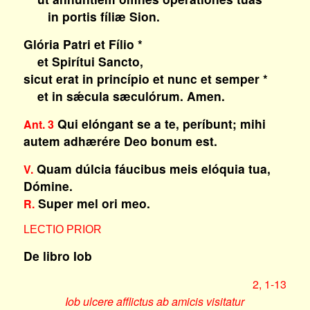
in portis fíliæ Sion.
Glória Patri et Fílio *
et Spirítui Sancto,
sicut erat in princípio et nunc et semper *
et in sǽcula sæculórum. Amen.
Qui elóngant se a te, períbunt; mihi
Ant. 3
autem adhærére Deo bonum est.
Quam dúlcia fáucibus meis elóquia tua,
V.
Dómine.
Super mel ori meo.
R.
LECTIO PRIOR
De libro Iob
2, 1-13
Iob ulcere afflictus ab amicis visitatur