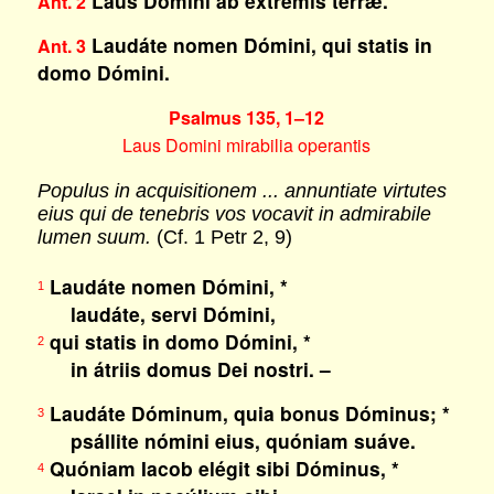
Laus Dómini ab extrémis terræ.
Ant. 2
Laudáte nomen Dómini, qui statis in
Ant. 3
domo Dómini.
Psalmus 135, 1–12
Laus Domini mirabilia operantis
Populus in acquisitionem ... annuntiate virtutes
eius qui de tenebris vos vocavit in admirabile
lumen suum.
(Cf. 1 Petr 2, 9)
Laudáte nomen Dómini, *
1
laudáte, servi Dómini,
qui statis in domo Dómini, *
2
in átriis domus Dei nostri. –
Laudáte Dóminum, quia bonus Dóminus; *
3
psállite nómini eius, quóniam suáve.
Quóniam Iacob elégit sibi Dóminus, *
4