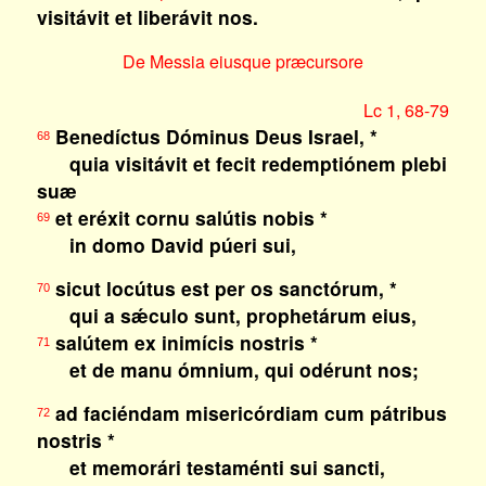
visitávit et liberávit nos.
De Messia eiusque præcursore
Lc 1, 68-79
Benedíctus Dóminus Deus Israel, *
68
quia visitávit et fecit redemptiónem plebi
suæ
et eréxit cornu salútis nobis *
69
in domo David púeri sui,
sicut locútus est per os sanctórum, *
70
qui a sǽculo sunt, prophetárum eius,
salútem ex inimícis nostris *
71
et de manu ómnium, qui odérunt nos;
ad faciéndam misericórdiam cum pátribus
72
nostris *
et memorári testaménti sui sancti,