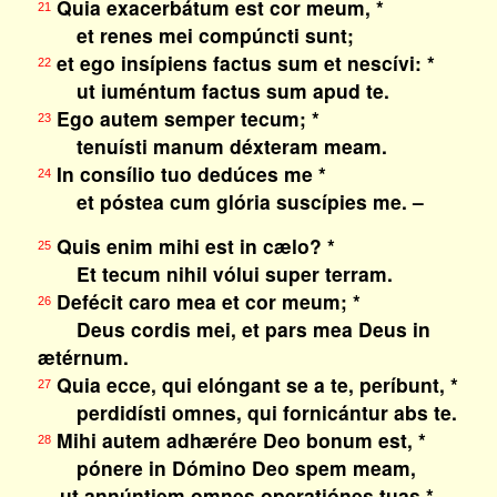
Quia exacerbátum est cor meum, *
21
et renes mei compúncti sunt;
et ego insípiens factus sum et nescívi: *
22
ut iuméntum factus sum apud te.
Ego autem semper tecum; *
23
tenuísti manum déxteram meam.
In consílio tuo dedúces me *
24
et póstea cum glória suscípies me. –
Quis enim mihi est in cælo? *
25
Et tecum nihil vólui super terram.
Defécit caro mea et cor meum; *
26
Deus cordis mei, et pars mea Deus in
ætérnum.
Quia ecce, qui elóngant se a te, períbunt, *
27
perdidísti omnes, qui fornicántur abs te.
Mihi autem adhærére Deo bonum est, *
28
pónere in Dómino Deo spem meam,
ut annúntiem omnes operatiónes tuas *