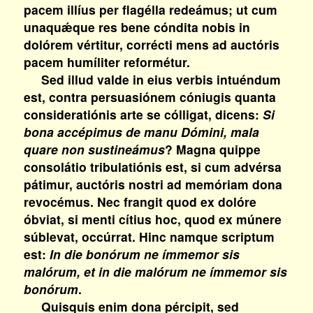
pacem illíus per flagélla redeámus; ut cum
unaquǽque res bene cóndita nobis in
dolórem vértitur, corrécti mens ad auctóris
pacem humíliter reformétur.
Sed illud valde in eius verbis intuéndum
est, contra persuasiónem cóniugis quanta
consideratiónis arte se cólligat, dicens:
Si
bona accépimus de manu Dómini, mala
quare non sustineámus
? Magna quippe
consolátio tribulatiónis est, si cum advérsa
pátimur, auctóris nostri ad memóriam dona
revocémus. Nec frangit quod ex dolóre
óbviat, si menti cítius hoc, quod ex múnere
súblevat, occúrrat. Hinc namque scriptum
est:
In die bonórum ne ímmemor sis
malórum, et in die malórum ne ímmemor sis
bonórum
.
Quisquis enim dona pércipit, sed