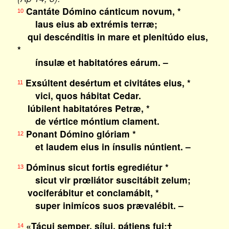
Cantáte Dómino cánticum novum, *
10
laus eius ab extrémis terræ;
qui descénditis in mare et plenitúdo eius,
*
ínsulæ et habitatóres eárum. –
Exsúltent desértum et civitátes eius, *
11
vici, quos hábitat Cedar.
Iúbilent habitatóres Petræ, *
de vértice móntium clament.
Ponant Dómino glóriam *
12
et laudem eius in ínsulis núntient. –
Dóminus sicut fortis egrediétur *
13
sicut vir prœliátor suscitábit zelum;
vociferábitur et conclamábit, *
super inimícos suos prævalébit. –
«Tácui semper, sílui, pátiens fui;†
14