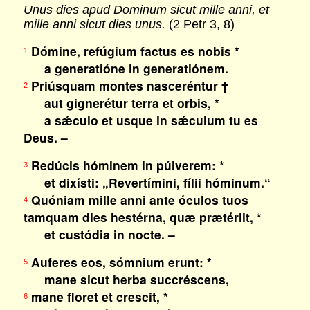
Unus dies apud Dominum sicut mille anni, et
mille anni sicut dies unus.
(2 Petr 3, 8)
Dómine, refúgium factus es nobis *
1
a generatióne in generatiónem.
Priúsquam montes nasceréntur †
2
aut gignerétur terra et orbis, *
a sǽculo et usque in sǽculum tu es
Deus. –
Redúcis hóminem in púlverem: *
3
et dixísti: „Revertímini, fílii hóminum.“
Quóniam mille anni ante óculos tuos
4
tamquam dies hestérna, quæ prætériit, *
et custódia in nocte. –
Auferes eos, sómnium erunt: *
5
mane sicut herba succréscens,
mane floret et crescit, *
6