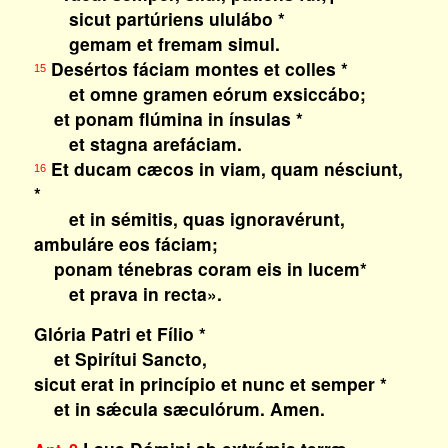
sicut partúriens ululábo *
gemam et fremam simul.
Desértos fáciam montes et colles *
15
et omne gramen eórum exsiccábo;
et ponam flúmina in ínsulas *
et stagna arefáciam.
Et ducam cæcos in viam, quam nésciunt,
16
*
et in sémitis, quas ignoravérunt,
ambuláre eos fáciam;
ponam ténebras coram eis in lucem*
et prava in recta».
Glória Patri et Fílio *
et Spirítui Sancto,
sicut erat in princípio et nunc et semper *
et in sǽcula sæculórum. Amen.