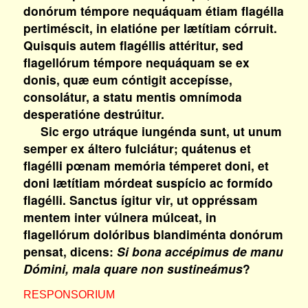
donórum témpore nequáquam étiam flagélla
pertiméscit, in elatióne per lætítiam córruit.
Quisquis autem flagéllis attéritur, sed
flagellórum témpore nequáquam se ex
donis, quæ eum cóntigit accepísse,
consolátur, a statu mentis omnímoda
desperatióne destrúitur.
Sic ergo utráque iungénda sunt, ut unum
semper ex áltero fulciátur; quátenus et
flagélli pœnam memória témperet doni, et
doni lætítiam mórdeat suspício ac formído
flagélli. Sanctus ígitur vir, ut oppréssam
mentem inter vúlnera múlceat, in
flagellórum dolóribus blandiménta donórum
pensat, dicens:
Si bona accépimus de manu
Dómini, mala quare non sustineámus
?
RESPONSORIUM