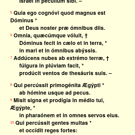
Israel in pecúlium sibi. –
Quia ego cognóvi quod magnus est
5
Dóminus *
et Deus noster præ ómnibus diis.
Omnia, quæcúmque vóluit, †
6
Dóminus fecit in cælo et in terra, *
in mari et in ómnibus abýssis.
Addúcens nubes ab extrémo terræ, †
7
fúlgura in plúviam facit, *
prodúcit ventos de thesáuris suis. –
Qui percússit primogénita Ægýpti *
8
ab hómine usque ad pecus.
Misit signa et prodígia in médio tui,
9
Ægýpte, *
in pharaónem et in omnes servos eius.
Qui percússit gentes multas *
10
et occídit reges fortes: