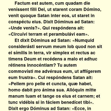
Factum est autem, cum quadam die
veníssent fílii Dei, ut starent coram Dómino,
venit quoque Satan inter eos, ut staret in
conspéctu eius. Dixit Dóminus ad Satan:
«Unde venis?». Qui respóndens ait:
«Circuívi terram et perambulávi eam».
Et dixit Dóminus ad Satan: «Numquid
considerásti servum meum Iob quod non sit
ei símilis in terra, vir simplex et rectus ac
timens Deum et recédens a malo et adhuc
rétinens innocéntiam? Tu autem
commovísti me advérsus eum, ut afflígerem
eum frustra». Cui respóndens Satan ait:
«Pellem pro pelle et cuncta, quæ habet,
homo dabit pro ánima sua. Alióquin mitte
manum tuam et tange os eius et carnem; et
tunc vidébis si in fáciem benedícet tibi».
Dixit ergo Dóminus ad Satan: «Ecce, in