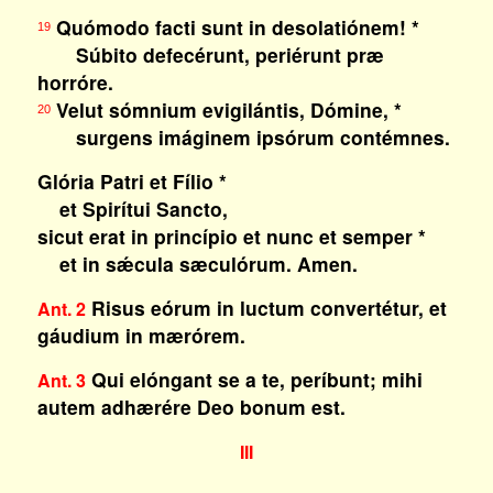
Quómodo facti sunt in desolatiónem! *
19
Súbito defecérunt, periérunt præ
horróre.
Velut sómnium evigilántis, Dómine, *
20
surgens imáginem ipsórum contémnes.
Glória Patri et Fílio *
et Spirítui Sancto,
sicut erat in princípio et nunc et semper *
et in sǽcula sæculórum. Amen.
Risus eórum in luctum convertétur, et
Ant. 2
gáudium in mærórem.
Qui elóngant se a te, períbunt; mihi
Ant. 3
autem adhærére Deo bonum est.
III