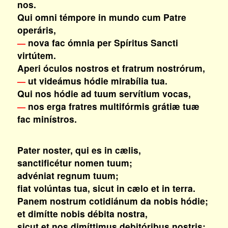
nos.
Qui omni témpore in mundo cum Patre
operáris,
nova fac ómnia per Spíritus Sancti
—
virtútem.
Aperi óculos nostros et fratrum nostrórum,
ut videámus hódie mirabília tua.
—
Qui nos hódie ad tuum servítium vocas,
nos erga fratres multifórmis grátiæ tuæ
—
fac minístros.
Pater noster, qui es in cælis,
sanctificétur nomen tuum;
advéniat regnum tuum;
fiat volúntas tua, sicut in cælo et in terra.
Panem nostrum cotidiánum da nobis hódie;
et dimítte nobis débita nostra,
sicut et nos dimíttimus debitóribus nostris;