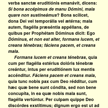
verba sanctæ eruditiónis emanávit, dicens:
Si bona accépimus de manu Dómini, mala
quare non sustineámus
? Bona scílicet,
dona Dei vel temporália vel ætérna; mala
autem, flagélla præséntia appéllans, de
quibus per Prophétam Dóminus dicit: Ego
Dóminus, et non est alter, formans lucem, et
creans ténebras; fáciens pacem, et creans
mala
.
Formans lucem et creans ténebras
, quia
cum per flagélla extérius dolóris ténebræ
creántur, intus per eruditiónem lux mentis
accénditur.
Fáciens pacem et creans mala
,
quia tunc nobis pax cum Deo rédditur, cum
hæc quæ bene sunt cóndita, sed non bene
concupíta, in ea quæ nobis mala sunt,
flagélla vertúntur. Per culpam quippe Deo
discórdes exstítimus; dignum ergo est ut ad