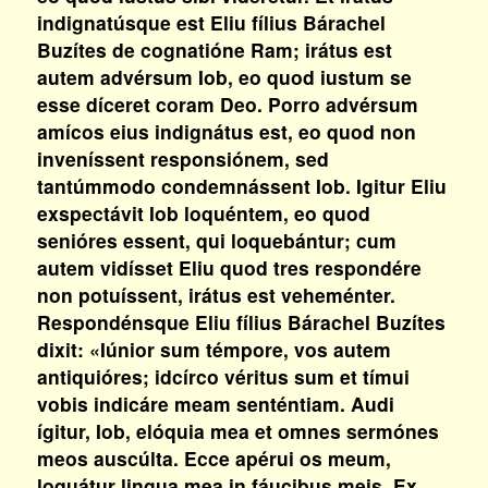
indignatúsque est Eliu fílius Bárachel
Buzítes de cognatióne Ram; irátus est
autem advérsum Iob, eo quod iustum se
esse díceret coram Deo. Porro advérsum
amícos eius indignátus est, eo quod non
inveníssent responsiónem, sed
tantúmmodo condemnássent Iob. Igitur Eliu
exspectávit Iob loquéntem, eo quod
senióres essent, qui loquebántur; cum
autem vidísset Eliu quod tres respondére
non potuíssent, irátus est veheménter.
Respondénsque Eliu fílius Bárachel Buzítes
dixit: «Iúnior sum témpore, vos autem
antiquióres; idcírco véritus sum et tímui
vobis indicáre meam senténtiam. Audi
ígitur, Iob, elóquia mea et omnes sermónes
meos auscúlta. Ecce apérui os meum,
loquátur lingua mea in fáucibus meis. Ex