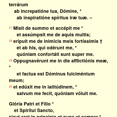
terrárum
ab increpatióne tua, Dómine, *
ab inspiratióne spíritus iræ tuæ. –
Misit de summo et accépit me *
17
et assúmpsit me de aquis multis;
erípuit me de inimícis meis fortíssimis †
18
et ab his, qui odérunt me, *
quóniam confortáti sunt super me.
Oppugnavérunt me in die afflictiónis meæ,
19
*
et factus est Dóminus fulciméntum
meum;
et edúxit me in latitúdinem, *
20
salvum me fecit, quóniam vóluit me.
Glória Patri et Fílio *
et Spirítui Sancto,
sicut erat in princípio et nunc et semper *