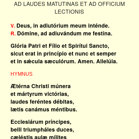
AD LAUDES MATUTINAS ET AD OFFICIUM
LECTIONIS
Deus, in adiutórium meum inténde.
V.
Dómine, ad adiuvándum me festína.
R.
Glória Patri et Fílio et Spirítui Sancto,
sicut erat in princípio et nunc et semper
et in sǽcula sæculórum. Amen. Allelúia.
HYMNUS
Ætérna Christi múnera
et mártyrum victórias,
laudes feréntes débitas,
lætis canámus méntibus.
Ecclesiárum príncipes,
belli triumpháles duces,
cæléstis aulæ mílites