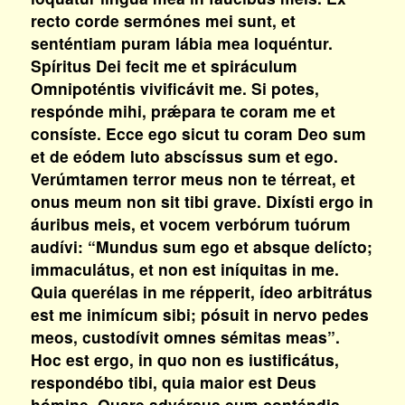
recto corde sermónes mei sunt, et
senténtiam puram lábia mea loquéntur.
Spíritus Dei fecit me et spiráculum
Omnipoténtis vivificávit me. Si potes,
respónde mihi, prǽpara te coram me et
consíste. Ecce ego sicut tu coram Deo sum
et de eódem luto abscíssus sum et ego.
Verúmtamen terror meus non te térreat, et
onus meum non sit tibi grave. Dixísti ergo in
áuribus meis, et vocem verbórum tuórum
audívi: “Mundus sum ego et absque delícto;
immaculátus, et non est iníquitas in me.
Quia querélas in me répperit, ídeo arbitrátus
est me inimícum sibi; pósuit in nervo pedes
meos, custodívit omnes sémitas meas”.
Hoc est ergo, in quo non es iustificátus,
respondébo tibi, quia maior est Deus
hómine. Quare advérsus eum conténdis,