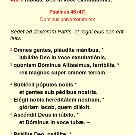
Psalmus 46 (47)
Dominus universorum rex
Sedet ad dexteram Patris, et regni eius non erit
finis.
Omnes gentes, pláudite mánibus, *
2
iubiláte Deo in voce exsultatiónis,
quóniam Dóminus Altíssimus, terríbilis, *
3
rex magnus super omnem terram. –
Subiécit pópulos nobis *
4
et gentes sub pédibus nostris.
Elégit nobis hereditátem nostram, *
5
glóriam Iacob, quem diléxit.
Ascéndit Deus in iúbilo, *
6
et Dóminus in voce tubæ. –
Psállite Deo, psállite; *
7