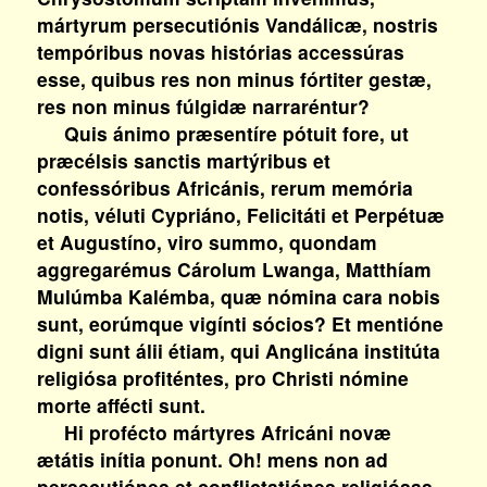
mártyrum persecutiónis Vandálicæ, nostris
tempóribus novas histórias accessúras
esse, quibus res non minus fórtiter gestæ,
res non minus fúlgidæ narraréntur?
Quis ánimo præsentíre pótuit fore, ut
præcélsis sanctis martýribus et
confessóribus Africánis, rerum memória
notis, véluti Cypriáno, Felicitáti et Perpétuæ
et Augustíno, viro summo, quondam
aggregarémus Cárolum Lwanga, Matthíam
Mulúmba Kalémba, quæ nómina cara nobis
sunt, eorúmque vigínti sócios? Et mentióne
digni sunt álii étiam, qui Anglicána institúta
religiósa profiténtes, pro Christi nómine
morte affécti sunt.
Hi profécto mártyres Africáni novæ
ætátis inítia ponunt. Oh! mens non ad
persecutiónes et conflictatiónes religiósas