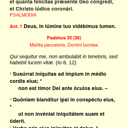
et quanta felícitas præsénte Deo cóngredi,
et Christo iúdice coronári.
PSALMODIA
Deus, in lúmine tuo vidébimus lumen.
Ant. 1
Psalmus 35 (36)
Malitia peccatoris, Domini bonitas
Qui sequitur me, non ambulabit in tenebris, sed
habebit lucem vitæ.
(Io 8, 12)
Susúrrat iníquitas ad ímpium in médio
2
cordis eius; *
non est timor Dei ante óculos eius. –
Quóniam blandítur ipsi in conspéctu eius,
3
*
ut non invéniat iniquitátem suam et
óderit.
Verba oris eius iníquitas et dolus, *
4