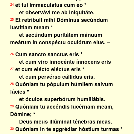
et fui immaculátus cum eo *
24
et observávi me ab iniquitáte.
Et retríbuit mihi Dóminus secúndum
25
iustítiam meam *
et secúndum puritátem mánuum
meárum in conspéctu oculórum eius. –
Cum sancto sanctus eris *
26
et cum viro innocénte ínnocens eris
et cum elécto eléctus eris *
27
et cum pervérso cállidus eris.
Quóniam tu pópulum húmilem salvum
28
fácies *
et óculos superbórum humiliábis.
Quóniam tu accéndis lucérnam meam,
29
Dómine; *
Deus meus illúminat ténebras meas.
Quóniam in te aggrédiar hóstium turmas *
30