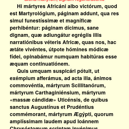
Hi mártyres Africáni albo victórum, quod
est Martyrológium, páginam addunt, qua res
simul funestíssimæ et magníficæ
perhibéntur: páginam dícimus, sane
dignam, quæ adiungátur egrégiis illis
narratiónibus véteris Africæ, quas nos, hac
ætáte vivéntes, útpote hómines módicæ
fídei, opinabámur numquam habitúras esse
æquam continuatiónem.
Quis umquam suspicári pótuit, ut
exémplum afferámus, ad acta illa, ánimos
commovéntia, mártyrum Scillitanórum,
mártyrum Carthaginiénsium, mártyrum
«massæ cándidæ» Uticénsis, de quibus
sanctus Augustínus et Prudéntius
commémorant, mártyrum Ægýpti, quorum
amplíssimam laudem apud Ioánnem
Chrysóstomum scriptam invénimus,