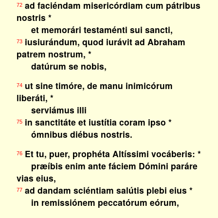
ad faciéndam misericórdiam cum pátribus
72
nostris *
et memorári testaménti sui sancti,
iusiurándum, quod iurávit ad Abraham
73
patrem nostrum, *
datúrum se nobis,
ut sine timóre, de manu inimicórum
74
liberáti, *
serviámus illi
in sanctitáte et iustítia coram ipso *
75
ómnibus diébus nostris.
Et tu, puer, prophéta Altíssimi vocáberis: *
76
præíbis enim ante fáciem Dómini paráre
vias eius,
ad dandam sciéntiam salútis plebi eius *
77
in remissiónem peccatórum eórum,