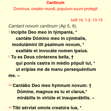
Canticum
Dominus, creator mundi, populum suum protegit
Iudt 16, 1-2. 13-15
Cantant novum canticum
(Ap 5, 9).
Incípite Deo meo in týmpanis, *
1
cantáte Dómino meo in cýmbalis,
modulámini illi psalmum novum, *
exaltáte et invocáte nomen ipsíus.
Tu es Deus cónterens bella, †
2
qui ponis castra in médio pópuli tui, *
ut erípias me de manu persequéntium
me. –
Cantábo Deo meo hymnum novum: †
13
Dómine, magnus es tu et clarus,*
mirábilis in virtúte et insuperábilis. –
Tibi sérviat omnis creatúra tua, *
14