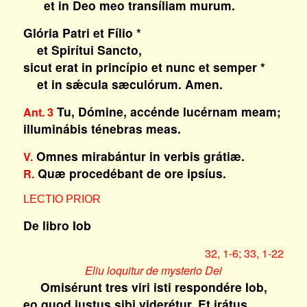
et in Deo meo transíliam murum.
Glória Patri et Fílio *
et Spirítui Sancto,
sicut erat in princípio et nunc et semper *
et in sǽcula sæculórum. Amen.
Tu, Dómine, accénde lucérnam meam;
Ant. 3
illuminábis ténebras meas.
Omnes mirabántur in verbis grátiæ.
V.
Quæ procedébant de ore ipsíus.
R.
LECTIO PRIOR
De libro Iob
32, 1-6; 33, 1-22
Eliu loquitur de mysterio Dei
Omisérunt tres viri isti respondére Iob,
eo quod iustus sibi viderétur. Et irátus