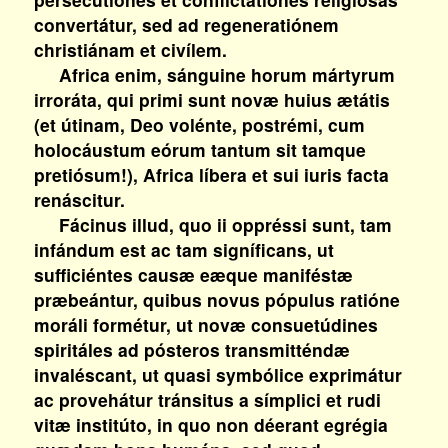
convertátur, sed ad regeneratiónem
christiánam et civílem.
Africa enim, sánguine horum mártyrum
irroráta, qui primi sunt novæ huius ætátis
(et útinam, Deo volénte, postrémi, cum
holocáustum eórum tantum sit tamque
pretiósum!), Africa líbera et sui iuris facta
renáscitur.
Fácinus illud, quo ii oppréssi sunt, tam
infándum est ac tam signíficans, ut
sufficiéntes causæ eæque maniféstæ
præbeántur, quibus novus pópulus ratióne
moráli formétur, ut novæ consuetúdines
spiritáles ad pósteros transmitténdæ
invaléscant, ut quasi symbólice exprimátur
ac provehátur tránsitus a símplici et rudi
vitæ institúto, in quo non déerant egrégia