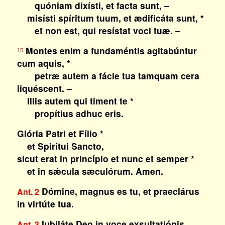
quóniam dixísti, et facta sunt, –
misísti spíritum tuum, et ædificáta sunt, *
et non est, qui resístat voci tuæ. –
Montes enim a fundaméntis agitabúntur
15
cum aquis, *
petræ autem a fácie tua tamquam cera
liquéscent. –
Illis autem qui timent te *
propítius adhuc eris.
Glória Patri et Fílio *
et Spirítui Sancto,
sicut erat in princípio et nunc et semper *
et in sǽcula sæculórum. Amen.
Dómine, magnus es tu, et praeclárus
Ant. 2
in virtúte tua.
Iubiláte Deo in voce exsultatiónis.
Ant. 3