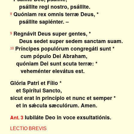
psállite regi nostro, psállite.
Quóniam rex omnis terræ Deus, *
8
psállite sapiénter. –
Regnávit Deus super gentes, *
9
Deus sedet super sedem sanctam suam.
Príncipes populórum congregáti sunt *
10
cum pópulo Dei Abraham,
quóniam Dei sunt scuta terræ: *
veheménter elevátus est.
Glória Patri et Fílio *
et Spirítui Sancto,
sicut erat in princípio et nunc et semper *
et in sǽcula sæculórum. Amen.
Iubiláte Deo in voce exsultatiónis.
Ant. 3
LECTIO BREVIS