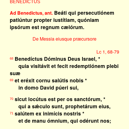
BENEDICTUS
Beáti qui persecutiónem
Ad Benedictus, ant.
patiúntur propter iustítiam, quóniam
ipsórum est regnum cælórum.
De Messia eiusque præcursore
Lc 1, 68-79
Benedíctus Dóminus Deus Israel, *
68
quia visitávit et fecit redemptiónem plebi
suæ
et eréxit cornu salútis nobis *
69
in domo David púeri sui,
sicut locútus est per os sanctórum, *
70
qui a sǽculo sunt, prophetárum eius,
salútem ex inimícis nostris *
71
et de manu ómnium, qui odérunt nos;