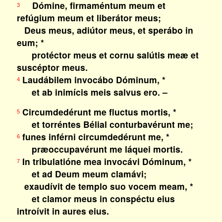
Dómine, firmaméntum meum et
3
refúgium meum et liberátor meus;
Deus meus, adiútor meus, et sperábo in
eum; *
protéctor meus et cornu salútis meæ et
suscéptor meus.
Laudábilem invocábo Dóminum, *
4
et ab inimícis meis salvus ero. –
Circumdedérunt me fluctus mortis, *
5
et torréntes Bélial conturbavérunt me;
funes inférni circumdedérunt me, *
6
præoccupavérunt me láquei mortis.
In tribulatióne mea invocávi Dóminum, *
7
et ad Deum meum clamávi;
exaudívit de templo suo vocem meam, *
et clamor meus in conspéctu eius
introívit in aures eius.