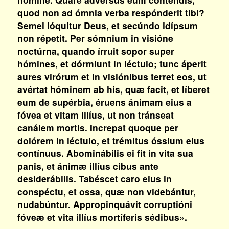
quod non ad ómnia verba respónderit tibi?
Semel lóquitur Deus, et secúndo idípsum
non répetit. Per sómnium in visióne
noctúrna, quando írruit sopor super
hómines, et dórmiunt in léctulo; tunc áperit
aures virórum et in visiónibus terret eos, ut
avértat hóminem ab his, quæ facit, et líberet
eum de supérbia, éruens ánimam eius a
fóvea et vitam illíus, ut non tránseat
canálem mortis. Increpat quoque per
dolórem in léctulo, et trémitus óssium eius
contínuus. Abominábilis ei fit in vita sua
panis, et ánimæ illíus cibus ante
desiderábilis. Tabéscet caro eius in
conspéctu, et ossa, quæ non videbántur,
nudabúntur. Appropinquávit corruptióni
fóveæ et vita illíus mortíferis sédibus».