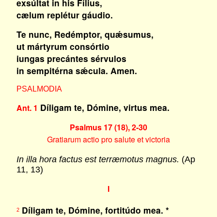
exsúltat in his Fílius,
cælum replétur gáudio.
Te nunc, Redémptor, quǽsumus,
ut mártyrum consórtio
iungas precántes sérvulos
in sempitérna sǽcula. Amen.
PSALMODIA
Díligam te, Dómine, virtus mea.
Ant. 1
Psalmus 17 (18), 2-30
Gratiarum actio pro salute et victoria
In illa hora factus est terræmotus magnus.
(Ap
11, 13)
I
Díligam te, Dómine, fortitúdo mea. *
2