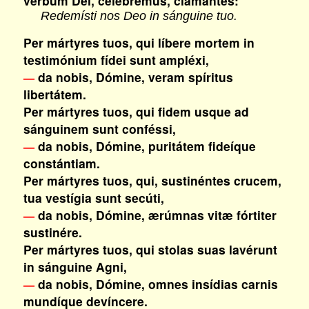
verbum Dei, celebrémus, clamántes:
Redemísti nos Deo in sánguine tuo.
Per mártyres tuos, qui líbere mortem in
testimónium fídei sunt ampléxi,
da nobis, Dómine, veram spíritus
—
libertátem.
Per mártyres tuos, qui fidem usque ad
sánguinem sunt conféssi,
da nobis, Dómine, puritátem fideíque
—
constántiam.
Per mártyres tuos, qui, sustinéntes crucem,
tua vestígia sunt secúti,
da nobis, Dómine, ærúmnas vitæ fórtiter
—
sustinére.
Per mártyres tuos, qui stolas suas lavérunt
in sánguine Agni,
da nobis, Dómine, omnes insídias carnis
—
mundíque devíncere.