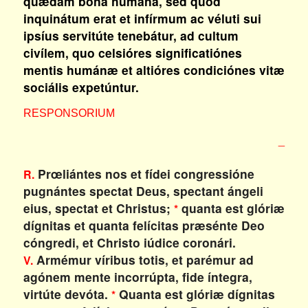
quædam bona humána, sed quod
inquinátum erat et infírmum ac véluti sui
ipsíus servitúte tenebátur, ad cultum
civílem, quo celsióres significatiónes
mentis humánæ et altióres condiciónes vitæ
sociális expetúntur.
RESPONSORIUM
_
Prœliántes nos et fídei congressióne
R.
pugnántes spectat Deus, spectant ángeli
eius, spectat et Christus;
quanta est glóriæ
*
dígnitas et quanta felícitas præsénte Deo
cóngredi, et Christo iúdice coronári.
Armémur víribus totis, et parémur ad
V.
agónem mente incorrúpta, fide íntegra,
virtúte devóta.
Quanta est glóriæ dígnitas
*