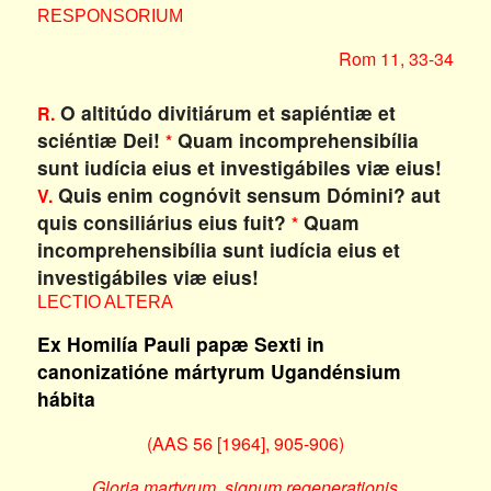
RESPONSORIUM
Rom 11, 33-34
O altitúdo divitiárum et sapiéntiæ et
R.
sciéntiæ Dei!
Quam incomprehensibília
*
sunt iudícia eius et investigábiles viæ eius!
Quis enim cognóvit sensum Dómini? aut
V.
quis consiliárius eius fuit?
Quam
*
incomprehensibília sunt iudícia eius et
investigábiles viæ eius!
LECTIO ALTERA
Ex Homilía Pauli papæ Sexti in
canonizatióne mártyrum Ugandénsium
hábita
(AAS 56 [1964], 905-906)
Gloria martyrum, signum regenerationis