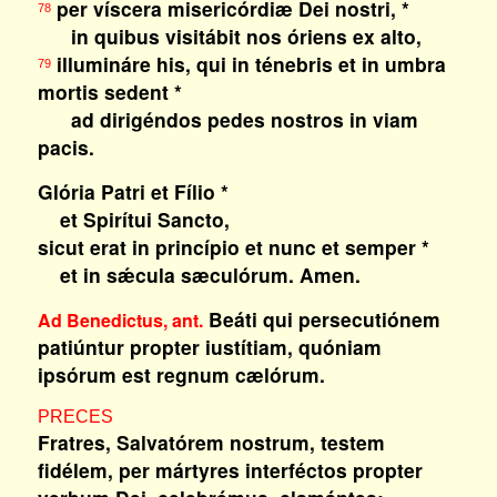
per víscera misericórdiæ Dei nostri, *
78
in quibus visitábit nos óriens ex alto,
illumináre his, qui in ténebris et in umbra
79
mortis sedent *
ad dirigéndos pedes nostros in viam
pacis.
Glória Patri et Fílio *
et Spirítui Sancto,
sicut erat in princípio et nunc et semper *
et in sǽcula sæculórum. Amen.
Beáti qui persecutiónem
Ad Benedictus, ant.
patiúntur propter iustítiam, quóniam
ipsórum est regnum cælórum.
PRECES
Fratres, Salvatórem nostrum, testem
fidélem, per mártyres interféctos propter