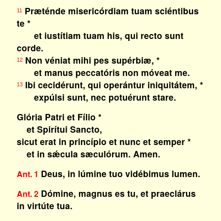
Præténde misericórdiam tuam sciéntibus
11
te *
et iustítiam tuam his, qui recto sunt
corde.
Non véniat mihi pes supérbiæ, *
12
et manus peccatóris non móveat me.
Ibi cecidérunt, qui operántur iniquitátem, *
13
expúlsi sunt, nec potuérunt stare.
Glória Patri et Fílio *
et Spirítui Sancto,
sicut erat in princípio et nunc et semper *
et in sǽcula sæculórum. Amen.
Deus, in lúmine tuo vidébimus lumen.
Ant. 1
Dómine, magnus es tu, et praeclárus
Ant. 2
in virtúte tua.