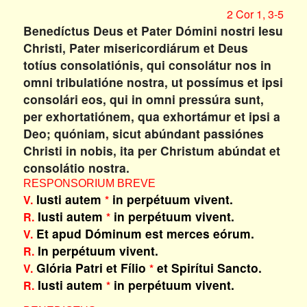
2 Cor 1, 3-5
Benedíctus Deus et Pater Dómini nostri Iesu
Christi, Pater misericordiárum et Deus
totíus consolatiónis, qui consolátur nos in
omni tribulatióne nostra, ut possímus et ipsi
consolári eos, qui in omni pressúra sunt,
per exhortatiónem, qua exhortámur et ipsi a
Deo; quóniam, sicut abúndant passiónes
Christi in nobis, ita per Christum abúndat et
consolátio nostra.
RESPONSORIUM BREVE
Iusti autem
in perpétuum vivent.
V.
*
Iusti autem
in perpétuum vivent.
R.
*
Et apud Dóminum est merces eórum.
V.
In perpétuum vivent.
R.
Glória Patri et Fílio
et Spirítui Sancto.
V.
*
Iusti autem
in perpétuum vivent.
R.
*