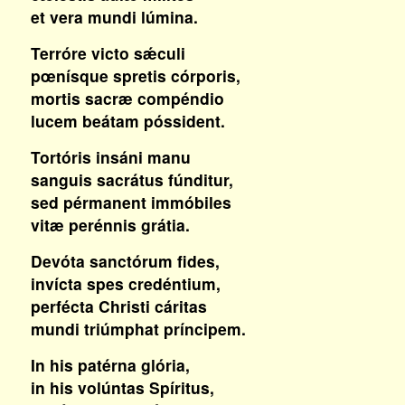
et vera mundi lúmina.
Terróre victo sǽculi
pœnísque spretis córporis,
mortis sacræ compéndio
lucem beátam póssident.
Tortóris insáni manu
sanguis sacrátus fúnditur,
sed pérmanent immóbiles
vitæ perénnis grátia.
Devóta sanctórum fides,
invícta spes credéntium,
perfécta Christi cáritas
mundi triúmphat príncipem.
In his patérna glória,
in his volúntas Spíritus,