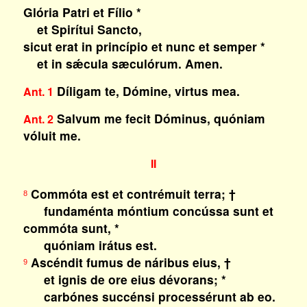
Glória Patri et Fílio *
et Spirítui Sancto,
sicut erat in princípio et nunc et semper *
et in sǽcula sæculórum. Amen.
Díligam te, Dómine, virtus mea.
Ant. 1
Salvum me fecit Dóminus, quóniam
Ant. 2
vóluit me.
II
Commóta est et contrémuit terra; †
8
fundaménta móntium concússa sunt et
commóta sunt, *
quóniam irátus est.
Ascéndit fumus de náribus eius, †
9
et ignis de ore eius dévorans; *
carbónes succénsi processérunt ab eo.