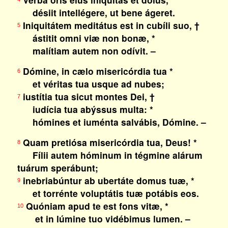
désiit intellégere, ut bene ágeret.
Iniquitátem meditátus est in cubíli suo, †
5
ástitit omni viæ non bonæ, *
malítiam autem non odívit. –
Dómine, in cælo misericórdia tua *
6
et véritas tua usque ad nubes;
iustítia tua sicut montes Dei, †
7
iudícia tua abýssus multa: *
hómines et iuménta salvábis, Dómine. –
Quam pretiósa misericórdia tua, Deus! *
8
Fílii autem hóminum in tégmine alárum
tuárum sperábunt;
inebriabúntur ab ubertáte domus tuæ, *
9
et torrénte voluptátis tuæ potábis eos.
Quóniam apud te est fons vitæ, *
10
et in lúmine tuo vidébimus lumen. –