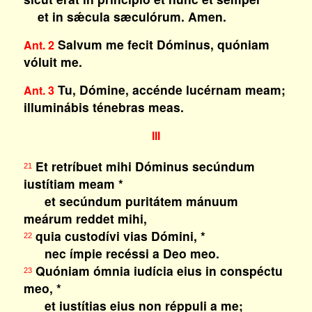
et in sǽcula sæculórum. Amen.
Salvum me fecit Dóminus, quóniam
Ant. 2
vóluit me.
Tu, Dómine, accénde lucérnam meam;
Ant. 3
illuminábis ténebras meas.
III
Et retríbuet mihi Dóminus secúndum
21
iustítiam meam *
et secúndum puritátem mánuum
meárum reddet mihi,
quia custodívi vias Dómini, *
22
nec ímpie recéssi a Deo meo.
Quóniam ómnia iudícia eius in conspéctu
23
meo, *
et iustítias eius non réppuli a me;