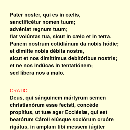
Pater noster, qui es in cælis,
sanctificétur nomen tuum;
advéniat regnum tuum;
fiat volúntas tua, sicut in cælo et in terra.
Panem nostrum cotidiánum da nobis hódie;
et dimítte nobis débita nostra,
sicut et nos dimíttimus debitóribus nostris;
et ne nos indúcas in tentatiónem;
sed líbera nos a malo.
ORATIO
Deus, qui sánguinem mártyrum semen
christianórum esse fecísti, concéde
propítius, ut tuæ ager Ecclésiæ, qui est
beatórum Cároli eiúsque sociórum cruóre
rigátus, in amplam tibi messem iúgiter