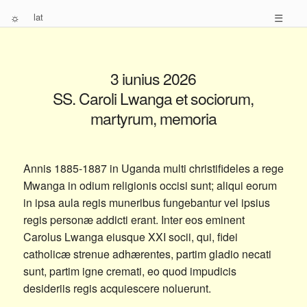
☼
lat
☰
3 iunius 2026
SS. Caroli Lwanga et sociorum,
martyrum, memoria
Annis 1885-1887 in Uganda multi christifideles a rege
Mwanga in odium religionis occisi sunt; aliqui eorum
in ipsa aula regis muneribus fungebantur vel ipsius
regis personæ addicti erant. Inter eos eminent
Carolus Lwanga eiusque XXI socii, qui, fidei
catholicæ strenue adhærentes, partim gladio necati
sunt, partim igne cremati, eo quod impudicis
desideriis regis acquiescere noluerunt.