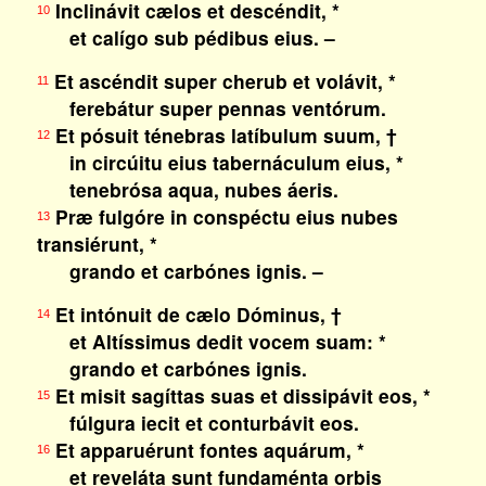
Inclinávit cælos et descéndit, *
10
et calígo sub pédibus eius. –
Et ascéndit super cherub et volávit, *
11
ferebátur super pennas ventórum.
Et pósuit ténebras latíbulum suum, †
12
in circúitu eius tabernáculum eius, *
tenebrósa aqua, nubes áeris.
Præ fulgóre in conspéctu eius nubes
13
transiérunt, *
grando et carbónes ignis. –
Et intónuit de cælo Dóminus, †
14
et Altíssimus dedit vocem suam: *
grando et carbónes ignis.
Et misit sagíttas suas et dissipávit eos, *
15
fúlgura iecit et conturbávit eos.
Et apparuérunt fontes aquárum, *
16
et reveláta sunt fundaménta orbis