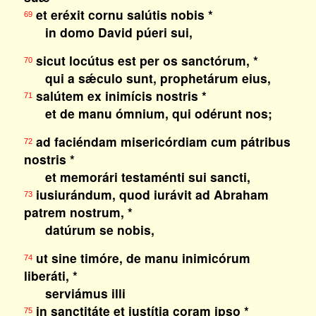
et eréxit cornu salútis nobis *
69
in domo David púeri sui,
sicut locútus est per os sanctórum, *
70
qui a sǽculo sunt, prophetárum eius,
salútem ex inimícis nostris *
71
et de manu ómnium, qui odérunt nos;
ad faciéndam misericórdiam cum pátribus
72
nostris *
et memorári testaménti sui sancti,
iusiurándum, quod iurávit ad Abraham
73
patrem nostrum, *
datúrum se nobis,
ut sine timóre, de manu inimicórum
74
liberáti, *
serviámus illi
in sanctitáte et iustítia coram ipso *
75