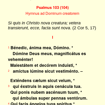
Psalmus 103 (104)
Hymnus ad Dominum creatorem
Si quis in Christo nova creatura; vetera
transierunt, ecce, facta sunt nova.
(2 Cor 5, 17)
I
Bénedic, ánima mea, Dómino. *
1
Dómine Deus meus, magnificátus es
veheménter!
Maiestátem et decórem induísti, *
amíctus lúmine sicut vestiménto. –
2
Exténdens cælum sicut velum, *
qui éxstruis in aquis cenácula tua.
3
Qui ponis nubem ascénsum tuum, *
qui ámbulas super pennas ventórum.
Qui facis ángelos tuos spíritus *
4