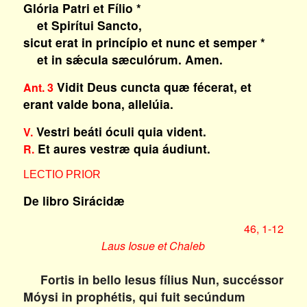
Glória Patri et Fílio *
et Spirítui Sancto,
sicut erat in princípio et nunc et semper *
et in sǽcula sæculórum. Amen.
Vidit Deus cuncta quæ fécerat, et
Ant. 3
erant valde bona, allelúia
.
Vestri beáti óculi quia vident.
V.
Et aures vestræ quia áudiunt.
R.
LECTIO PRIOR
De libro Sirácidæ
46, 1-12
Laus Iosue et Chaleb
Fortis in bello Iesus fílius Nun, succéssor
Móysi in prophétis, qui fuit secúndum