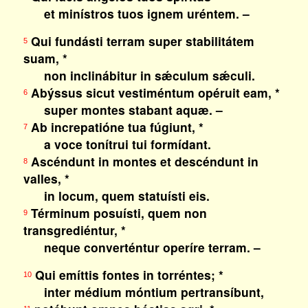
et minístros tuos ignem uréntem. –
Qui fundásti terram super stabilitátem
5
suam, *
non inclinábitur in sǽculum sǽculi.
Abýssus sicut vestiméntum opéruit eam, *
6
super montes stabant aquæ. –
Ab increpatióne tua fúgiunt, *
7
a voce tonítrui tui formídant.
Ascéndunt in montes et descéndunt in
8
valles, *
in locum, quem statuísti eis.
Términum posuísti, quem non
9
transgrediéntur, *
neque converténtur operíre terram. –
Qui emíttis fontes in torréntes; *
10
inter médium móntium pertransíbunt,