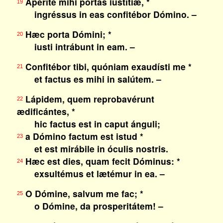
Aperíte mihi portas iustítiæ, *
19
ingréssus in eas confitébor Dómino. –
Hæc porta Dómini; *
20
iusti intrábunt in eam. –
Confitébor tibi, quóniam exaudísti me *
21
et factus es mihi in salútem. –
Lápidem, quem reprobavérunt
22
ædificántes, *
hic factus est in caput ánguli;
a Dómino factum est istud *
23
et est mirábile in óculis nostris.
Hæc est dies, quam fecit Dóminus: *
24
exsultémus et lætémur in ea. –
O Dómine, salvum me fac; *
25
o Dómine, da prosperitátem! –