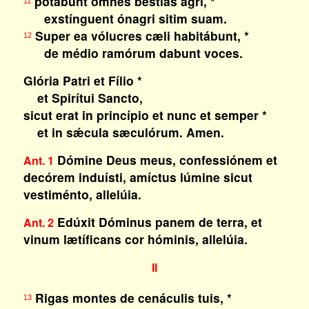
potábunt omnes béstias agri, *
11
exstínguent ónagri sitim suam.
Super ea vólucres cæli habitábunt, *
12
de médio ramórum dabunt voces.
Glória Patri et Fílio *
et Spirítui Sancto,
sicut erat in princípio et nunc et semper *
et in sǽcula sæculórum. Amen.
Dómine Deus meus, confessiónem et
Ant. 1
decórem induísti, amíctus lúmine sicut
vestiménto, allelúia
.
Edúxit Dóminus panem de terra, et
Ant. 2
vinum lætíficans cor hóminis, allelúia
.
II
Rigas montes de cenáculis tuis, *
13