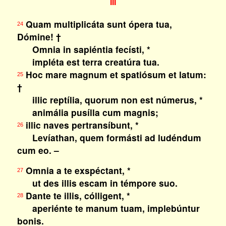
III
Quam multiplicáta sunt ópera tua,
24
Dómine! †
Omnia in sapiéntia fecísti, *
impléta est terra creatúra tua.
Hoc mare magnum et spatiósum et latum:
25
†
illic reptília, quorum non est númerus, *
animália pusílla cum magnis;
illic naves pertransíbunt, *
26
Levíathan, quem formásti ad ludéndum
cum eo. –
Omnia a te exspéctant, *
27
ut des illis escam in témpore suo.
Dante te illis, cólligent, *
28
aperiénte te manum tuam, implebúntur
bonis.