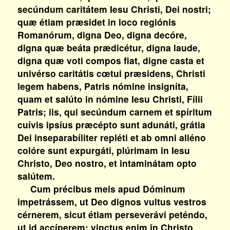
secúndum caritátem Iesu Christi, Dei nostri;
quæ étiam præsidet in loco regiónis
Romanórum, digna Deo, digna decóre,
digna quæ beáta prædicétur, digna laude,
digna quæ voti compos fiat, digne casta et
univérso caritátis cœtui præsidens, Christi
legem habens, Patris nómine insigníta,
quam et salúto in nómine Iesu Christi, Fílii
Patris; iis, qui secúndum carnem et spíritum
cuívis ipsíus præcépto sunt adunáti, grátia
Dei inseparabíliter repléti et ab omni aliéno
colóre sunt expurgáti, plúrimam in Iesu
Christo, Deo nostro, et intaminátam opto
salútem.
Cum précibus meis apud Dóminum
impetrássem, ut Deo dignos vultus vestros
cérnerem, sicut étiam perseverávi peténdo,
ut id accíperem; vinctus enim in Christo