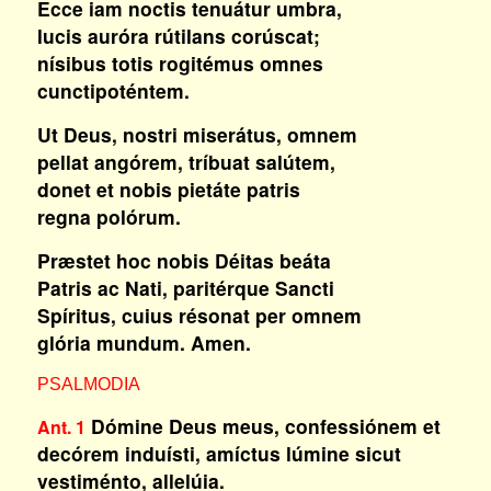
Ecce iam noctis tenuátur umbra,
lucis auróra rútilans corúscat;
nísibus totis rogitémus omnes
cunctipoténtem.
Ut Deus, nostri miserátus, omnem
pellat angórem, tríbuat salútem,
donet et nobis pietáte patris
regna polórum.
Præstet hoc nobis Déitas beáta
Patris ac Nati, paritérque Sancti
Spíritus, cuius résonat per omnem
glória mundum. Amen.
PSALMODIA
Dómine Deus meus, confessiónem et
Ant. 1
decórem induísti, amíctus lúmine sicut
vestiménto, allelúia
.