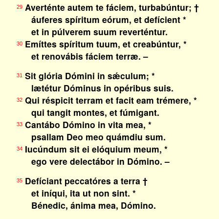
Averténte autem te fáciem, turbabúntur; †
29
áuferes spíritum eórum, et defícient *
et in púlverem suum reverténtur.
Emíttes spíritum tuum, et creabúntur, *
30
et renovábis fáciem terræ. –
Sit glória Dómini in sǽculum; *
31
lætétur Dóminus in opéribus suis.
Qui réspicit terram et facit eam trémere, *
32
qui tangit montes, et fúmigant.
Cantábo Dómino in vita mea, *
33
psallam Deo meo quámdiu sum.
Iucúndum sit ei elóquium meum, *
34
ego vere delectábor in Dómino. –
Defíciant peccatóres a terra †
35
et iníqui, ita ut non sint. *
Bénedic, ánima mea, Dómino.