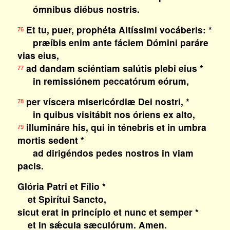
ómnibus diébus nostris.
Et tu, puer, prophéta Altíssimi vocáberis: *
76
præíbis enim ante fáciem Dómini paráre
vias eius,
ad dandam sciéntiam salútis plebi eius *
77
in remissiónem peccatórum eórum,
per víscera misericórdiæ Dei nostri, *
78
in quibus visitábit nos óriens ex alto,
illumináre his, qui in ténebris et in umbra
79
mortis sedent *
ad dirigéndos pedes nostros in viam
pacis.
Glória Patri et Fílio *
et Spirítui Sancto,
sicut erat in princípio et nunc et semper *
et in sǽcula sæculórum. Amen.