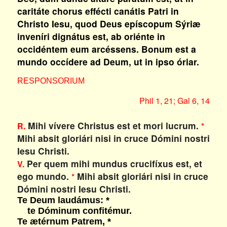
caritáte chorus effécti canátis Patri in
Christo Iesu, quod Deus epíscopum Sýriæ
inveníri dignátus est, ab oriénte in
occidéntem eum arcéssens. Bonum est a
mundo occídere ad Deum, ut in ipso óriar.
RESPONSORIUM
Phil 1, 21; Gal 6, 14
Mihi vívere Christus est et mori lucrum.
R.
*
Mihi absit gloriári nisi in cruce Dómini nostri
Iesu Christi.
Per quem mihi mundus crucifíxus est, et
V.
ego mundo.
Mihi absit gloriári nisi in cruce
*
Dómini nostri Iesu Christi.
Te Deum laudámus: *
te Dóminum confitémur.
Te ætérnum Patrem, *