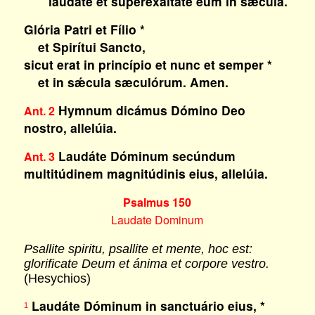
laudáte et superexaltáte eum in sǽcula.
Glória Patri et Fílio *
et Spirítui Sancto,
sicut erat in princípio et nunc et semper *
et in sǽcula sæculórum. Amen.
Hymnum dicámus Dómino Deo
Ant. 2
nostro, allelúia.
Laudáte Dóminum secúndum
Ant. 3
multitúdinem magnitúdinis eius, allelúia.
Psalmus 150
Laudate Dominum
Psallite spiritu, psallite et mente, hoc est:
glorificate Deum et ánima et corpore vestro.
(Hesychios)
Laudáte Dóminum in sanctuário eius, *
1