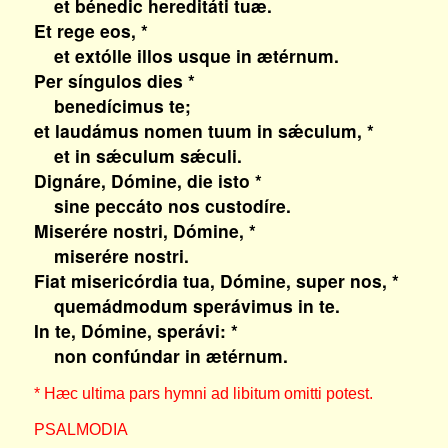
et bénedic hereditáti tuæ.
Et rege eos, *
et extólle illos usque in ætérnum.
Per síngulos dies *
benedícimus te;
et laudámus nomen tuum in sǽculum, *
et in sǽculum sǽculi.
Dignáre, Dómine, die isto *
sine peccáto nos custodíre.
Miserére nostri, Dómine, *
miserére nostri.
Fiat misericórdia tua, Dómine, super nos, *
quemádmodum sperávimus in te.
In te, Dómine, sperávi: *
non confúndar in ætérnum.
* Hæc ultima pars hymni ad libitum omitti potest.
PSALMODIA