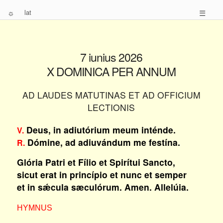
☼
lat
☰
7 iunius 2026
X DOMINICA PER ANNUM
AD LAUDES MATUTINAS ET AD OFFICIUM
LECTIONIS
Deus, in adiutórium meum inténde.
V.
Dómine, ad adiuvándum me festína.
R.
Glória Patri et Fílio et Spirítui Sancto,
sicut erat in princípio et nunc et semper
et in sǽcula sæculórum. Amen. Allelúia.
HYMNUS