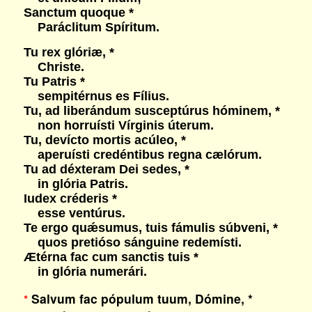
Sanctum quoque *
Paráclitum Spíritum.
Tu rex glóriæ, *
Christe.
Tu Patris *
sempitérnus es Fílius.
Tu, ad liberándum susceptúrus hóminem, *
non horruísti Vírginis úterum.
Tu, devícto mortis acúleo, *
aperuísti credéntibus regna cælórum.
Tu ad déxteram Dei sedes, *
in glória Patris.
Iudex créderis *
esse ventúrus.
Te ergo quǽsumus, tuis fámulis súbveni, *
quos pretióso sánguine redemísti.
Ætérna fac cum sanctis tuis *
in glória numerári.
Salvum fac pópulum tuum, Dómine, *
*