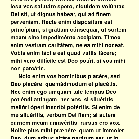
Iesu vos salutáre spero, síquidem volúntas
Dei sit, ut dignus hábear, qui ad finem
pervéniam. Recte enim dispósitum est
princípium, si grátiam cónsequar, ut sortem
meam sine impediménto accípiam. Tímeo
enim vestram caritátem, ne ea mihi nóceat.
Vobis enim fácile est quod vultis fácere;
mihi vero diffícile est Deo potíri, si vos mihi
non parcátis.
Nolo enim vos homínibus placére, sed
Deo placére, quemádmodum et placétis.
Nec enim ego umquam tale tempus Deo
potiéndi attíngam, nec vos, si siluéritis,
melióri óperi inscríbi potéritis. Si enim de
me siluéritis, verbum Dei fiam; si autem
carnem meam amavéritis, rursus ero vox.
Nolíte plus mihi præbére, quam ut ímmoler
Deo, dum adhuc altáre parátum est, ut in