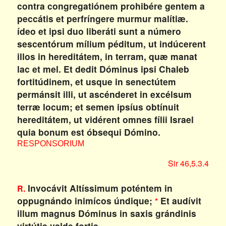
contra congregatiónem prohibére gentem a
peccátis et perfríngere murmur malítiæ.
ídeo et ipsi duo liberáti sunt a número
sescentórum mílium péditum, ut indúcerent
illos in hereditátem, in terram, quæ manat
lac et mel. Et dedit Dóminus ipsi Chaleb
fortitúdinem, et usque in senectútem
permánsit illi, ut ascénderet in excélsum
terræ locum; et semen ipsíus obtínuit
hereditátem, ut vidérent omnes fílii Israel
quia bonum est óbsequi Dómino.
RESPONSORIUM
Sir 46,5.3.4
Invocávit Altíssimum poténtem in
R.
oppugnándo inimícos úndique;
Et audívit
*
illum magnus Dóminus in saxis grándinis
virtútis valde fortis.