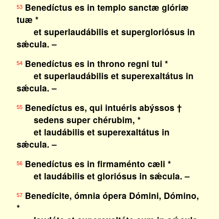
Benedíctus es in templo sanctæ glóriæ
53
tuæ *
et superlaudábilis et supergloriósus in
sǽcula. –
Benedíctus es in throno regni tui *
54
et superlaudábilis et superexaltátus in
sǽcula. –
Benedíctus es, qui intuéris abýssos †
55
sedens super chérubim, *
et laudábilis et superexaltátus in
sǽcula. –
Benedíctus es in firmaménto cæli *
56
et laudábilis et gloriósus in sǽcula. –
Benedícite, ómnia ópera Dómini, Dómino,
57
*