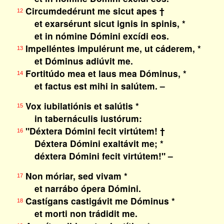
Circumdedérunt me sicut apes †
12
et exarsérunt sicut ignis in spinis, *
et in nómine Dómini excídi eos.
Impelléntes impulérunt me, ut cáderem, *
13
et Dóminus adiúvit me.
Fortitúdo mea et laus mea Dóminus, *
14
et factus est mihi in salútem. –
Vox iubilatiónis et salútis *
15
in tabernáculis iustórum:
"Déxtera Dómini fecit virtútem! †
16
Déxtera Dómini exaltávit me; *
déxtera Dómini fecit virtútem!" –
Non móriar, sed vivam *
17
et narrábo ópera Dómini.
Castígans castigávit me Dóminus *
18
et morti non trádidit me.