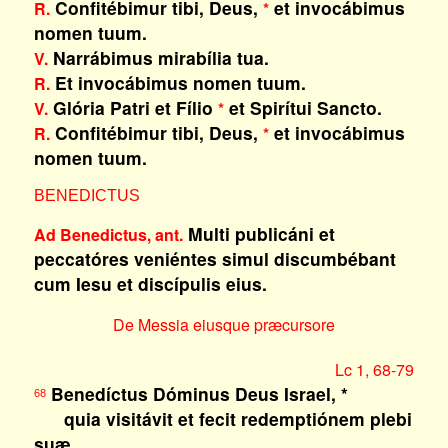
Confitébimur tibi, Deus,
et invocábimus
R.
*
nomen tuum.
Narrábimus mirabília tua.
V.
Et invocábimus nomen tuum.
R.
Glória Patri et Fílio
et Spirítui Sancto.
V.
*
Confitébimur tibi, Deus,
et invocábimus
R.
*
nomen tuum.
BENEDICTUS
Multi publicáni et
Ad Benedictus, ant.
peccatóres veniéntes simul discumbébant
cum Iesu et discípulis eius.
De Messia eiusque præcursore
Lc 1, 68-79
Benedíctus Dóminus Deus Israel, *
68
quia visitávit et fecit redemptiónem plebi
suæ