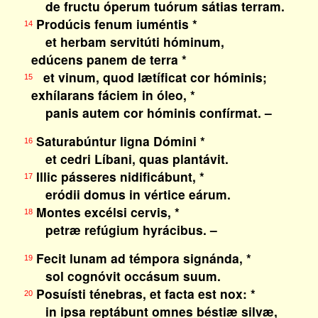
de fructu óperum tuórum sátias terram.
Prodúcis fenum iuméntis *
14
et herbam servitúti hóminum,
edúcens panem de terra *
et vinum, quod lætíficat cor hóminis;
15
exhílarans fáciem in óleo, *
panis autem cor hóminis confírmat. –
Saturabúntur ligna Dómini *
16
et cedri Líbani, quas plantávit.
Illic pásseres nidificábunt, *
17
eródii domus in vértice eárum.
Montes excélsi cervis, *
18
petræ refúgium hyrácibus. –
Fecit lunam ad témpora signánda, *
19
sol cognóvit occásum suum.
Posuísti ténebras, et facta est nox: *
20
in ipsa reptábunt omnes béstiæ silvæ,