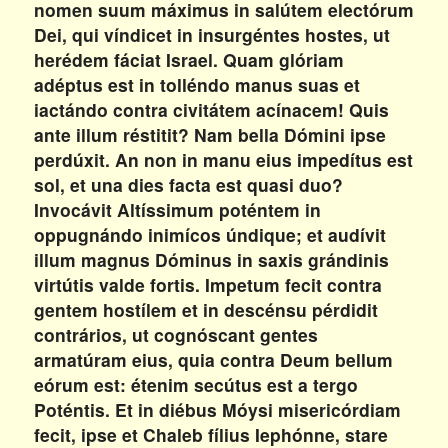
nomen suum máximus in salútem electórum
Dei, qui víndicet in insurgéntes hostes, ut
herédem fáciat Israel. Quam glóriam
adéptus est in tolléndo manus suas et
iactándo contra civitátem acínacem! Quis
ante illum réstitit? Nam bella Dómini ipse
perdúxit. An non in manu eius impedítus est
sol, et una dies facta est quasi duo?
Invocávit Altíssimum poténtem in
oppugnándo inimícos úndique; et audívit
illum magnus Dóminus in saxis grándinis
virtútis valde fortis. Impetum fecit contra
gentem hostílem et in descénsu pérdidit
contrários, ut cognóscant gentes
armatúram eius, quia contra Deum bellum
eórum est: étenim secútus est a tergo
Poténtis. Et in diébus Móysi misericórdiam
fecit, ipse et Chaleb fílius Iephónne, stare