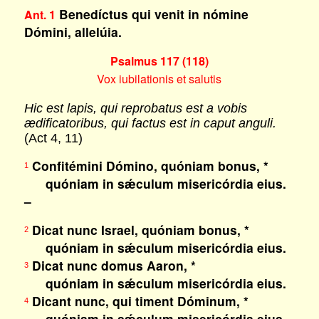
Benedíctus qui venit in nómine
Ant. 1
Dómini, allelúia.
Psalmus 117 (118)
Vox iubilationis et salutis
Hic est lapis, qui reprobatus est a vobis
ædificatoribus, qui factus est in caput anguli.
(Act 4, 11)
Confitémini Dómino, quóniam bonus, *
1
quóniam in sǽculum misericórdia eius.
–
Dicat nunc Israel, quóniam bonus, *
2
quóniam in sǽculum misericórdia eius.
Dicat nunc domus Aaron, *
3
quóniam in sǽculum misericórdia eius.
Dicant nunc, qui timent Dóminum, *
4
quóniam in sǽculum misericórdia eius.