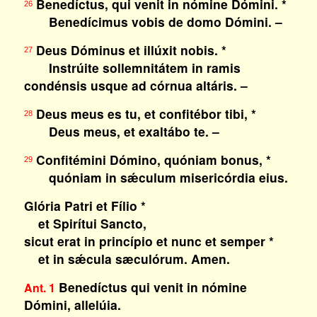
Benedíctus, qui venit in nómine Dómini. *
26
Benedícimus vobis de domo Dómini. –
Deus Dóminus et illúxit nobis. *
27
Instrúite sollemnitátem in ramis
condénsis usque ad córnua altáris. –
Deus meus es tu, et confitébor tibi, *
28
Deus meus, et exaltábo te. –
Confitémini Dómino, quóniam bonus, *
29
quóniam in sǽculum misericórdia eius.
Glória Patri et Fílio *
et Spirítui Sancto,
sicut erat in princípio et nunc et semper *
et in sǽcula sæculórum. Amen.
Benedíctus qui venit in nómine
Ant. 1
Dómini, allelúia.