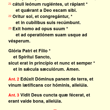
cátuli leónum rugiéntes, ut rápiant *
21
et quǽrant a Deo escam sibi.
Oritur sol, et congregántur, *
22
et in cubílibus suis recúmbunt.
Exit homo ad opus suum *
23
et ad operatiónem suam usque ad
vésperum.
Glória Patri et Fílio *
et Spirítui Sancto,
sicut erat in princípio et nunc et semper *
et in sǽcula sæculórum. Amen.
Edúxit Dóminus panem de terra, et
Ant. 2
vinum lætíficans cor hóminis, allelúia
.
Vidit Deus cuncta quæ fécerat, et
Ant. 3
erant valde bona, allelúia
.