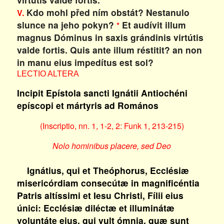
Kdo mohl před ním obstát? Nestanulo
V.
slunce na jeho pokyn?
Et audívit illum
*
magnus Dóminus in saxis grándinis virtútis
valde fortis. Quis ante illum réstitit? an non
in manu eius impedítus est sol?
LECTIO ALTERA
Incipit Epístola sancti Ignátii Antiochéni
epíscopi et mártyris ad Romános
(Inscriptio, nn. 1, 1-2, 2: Funk 1, 213-215)
Nolo hominibus placere, sed Deo
Ignátius, qui et Theóphorus, Ecclésiæ
misericórdiam consecútæ in magnificéntia
Patris altíssimi et Iesu Christi, Fílii eius
únici: Ecclésiæ diléctæ et illuminátæ
voluntáte eius, qui vult ómnia, quæ sunt