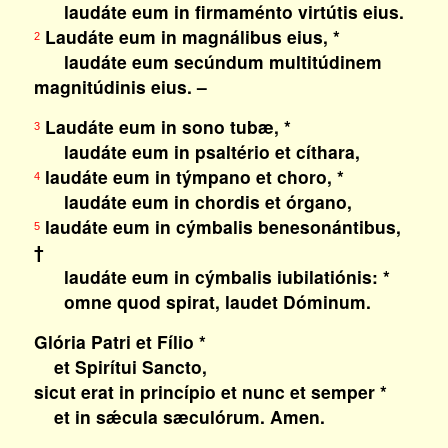
laudáte eum in firmaménto virtútis eius.
Laudáte eum in magnálibus eius, *
2
laudáte eum secúndum multitúdinem
magnitúdinis eius. –
Laudáte eum in sono tubæ, *
3
laudáte eum in psaltério et cíthara,
laudáte eum in týmpano et choro, *
4
laudáte eum in chordis et órgano,
laudáte eum in cýmbalis benesonántibus,
5
†
laudáte eum in cýmbalis iubilatiónis: *
omne quod spirat, laudet Dóminum.
Glória Patri et Fílio *
et Spirítui Sancto,
sicut erat in princípio et nunc et semper *
et in sǽcula sæculórum. Amen.