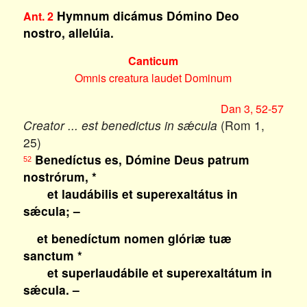
Hymnum dicámus Dómino Deo
Ant. 2
nostro, allelúia.
Canticum
Omnis creatura laudet Dominum
Dan 3, 52-57
Creator ... est benedictus in sǽcula
(Rom 1,
25)
Benedíctus es, Dómine Deus patrum
52
nostrórum, *
et laudábilis et superexaltátus in
sǽcula; –
et benedíctum nomen glóriæ tuæ
sanctum *
et superlaudábile et superexaltátum in
sǽcula. –