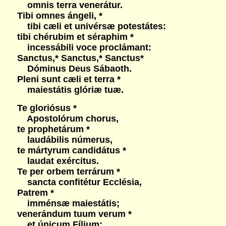
omnis terra venerátur.
Tibi omnes ángeli, *
tibi cæli et univérsæ potestátes:
tibi chérubim et séraphim *
incessábili voce proclámant:
Sanctus,* Sanctus,* Sanctus*
Dóminus Deus Sábaoth.
Pleni sunt cæli et terra *
maiestátis glóriæ tuæ.
Te gloriósus *
Apostolórum chorus,
te prophetárum *
laudábilis númerus,
te mártyrum candidátus *
laudat exércitus.
Te per orbem terrárum *
sancta confitétur Ecclésia,
Patrem *
imménsæ maiestátis;
venerándum tuum verum *
et únicum Fílium;