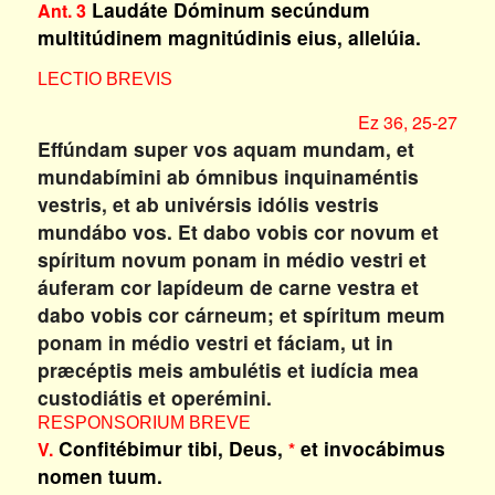
Laudáte Dóminum secúndum
Ant. 3
multitúdinem magnitúdinis eius, allelúia.
LECTIO BREVIS
Ez 36, 25-27
Effúndam super vos aquam mundam, et
mundabímini ab ómnibus inquinaméntis
vestris, et ab univérsis idólis vestris
mundábo vos. Et dabo vobis cor novum et
spíritum novum ponam in médio vestri et
áuferam cor lapídeum de carne vestra et
dabo vobis cor cárneum; et spíritum meum
ponam in médio vestri et fáciam, ut in
præcéptis meis ambulétis et iudícia mea
custodiátis et operémini.
RESPONSORIUM BREVE
Confitébimur tibi, Deus,
et invocábimus
V.
*
nomen tuum.