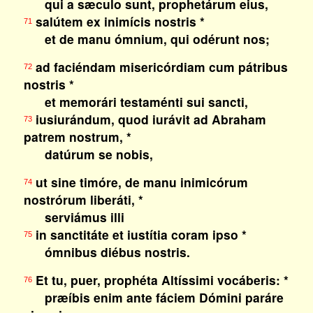
qui a sæculo sunt, prophetárum eius,
salútem ex inimícis nostris *
71
et de manu ómnium, qui odérunt nos;
ad faciéndam misericórdiam cum pátribus
72
nostris *
et memorári testaménti sui sancti,
iusiurándum, quod iurávit ad Abraham
73
patrem nostrum, *
datúrum se nobis,
ut sine timóre, de manu inimicórum
74
nostrórum liberáti, *
serviámus illi
in sanctitáte et iustítia coram ipso *
75
ómnibus diébus nostris.
Et tu, puer, prophéta Altíssimi vocáberis: *
76
præíbis enim ante fáciem Dómini paráre