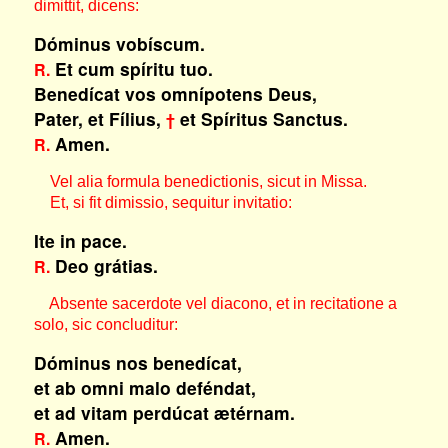
dimittit, dicens:
Dóminus vobíscum.
Et cum spíritu tuo.
R.
Benedícat vos omnípotens Deus,
Pater, et Fílius,
et Spíritus Sanctus.
†
Amen.
R.
Vel alia formula benedictionis, sicut in Missa.
Et, si fit dimissio, sequitur invitatio:
Ite in pace.
Deo grátias.
R.
Absente sacerdote vel diacono, et in recitatione a
solo, sic concluditur:
Dóminus nos benedícat,
et ab omni malo deféndat,
et ad vitam perdúcat ætérnam.
Amen.
R.