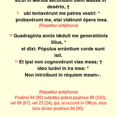
desérto, †
ubi tentavérunt me patres vestri: *
9
probavérunt me, etsi vidérunt ópera mea.
(Repetitur antiphona)
Quadragínta annis tǽduit me generatiónis
10
illíus, *
et dixi: Pópulus errántium corde sunt
isti.
Et ipsi non cognovérunt vias meas; †
11
ídeo iurávi in ira mea: *
Non introíbunt in réquiem meam».
(Repetitur antiphona)
Psalmo 94 (95) substitui potest psalmus 99 (100),
vel 66 (67), vel 23 (24), qui, si occurrit in Officio, eius
loco dicitur psalmus 94 (95).