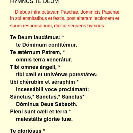
HYMNUS TE DEUM
Diebus infra octavam Paschæ, dominicis Paschæ,
in sollemnitatibus et festis, post alteram lectionem et
suum responsorium, dicitur sequens hymnus:
Te Deum laudámus: *
te Dóminum confitémur.
Te ætérnum Patrem, *
omnis terra venerátur.
Tibi omnes ángeli, *
tibi cæli et univérsæ potestátes:
tibi chérubim et séraphim *
incessábili voce proclámant:
Sanctus,* Sanctus,* Sanctus*
Dóminus Deus Sábaoth.
Pleni sunt cæli et terra *
maiestátis glóriæ tuæ.
Te gloriósus *