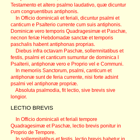
Testamento et altero psalmo laudativo, quæ dicuntur
cum congruentibus antiphonis.
In Officio dominicali et feriali, dicuntur psalmi et
canticum e Psalterio currente cum suis antiphonis.
Dominicæ vero temporis Quadragesimæ et Paschæ,
necnon feriæ Hebdomadæ sanctæ et temporis
paschalis habent antiphonas proprias.
Diebus infra octavam Paschæ, sollemnitatibus et
festis, psalmi et canticum sumuntur de dominica I
Psalterii, antiphonæ vero e Proprio vel e Communi.
In memoriis Sanctorum, psalmi, canticum et
antiphonæ sunt de feria currente, nisi forte adsint
psalmi vel antiphonæ propriæ.
Absoluta psalmodia, fit lectio, sive brevis sive
longior.
LECTIO BREVIS
In Officio dominicali et feriali tempore
Quadragesimæ et Paschæ, lectio brevis ponitur in
Proprio de Tempore.
In sollemnitatibus et festis, lectio brevis habetur in