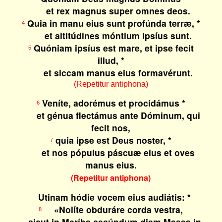
et rex magnus super omnes deos.
Quia in manu eius sunt profúnda terræ, *
4
et altitúdines móntium ipsíus sunt.
Quóniam ipsíus est mare, et ipse fecit
5
illud, *
et siccam manus eius formavérunt.
(Repetitur antiphona)
Veníte, adorémus et procidámus *
6
et génua flectámus ante Dóminum, qui
fecit nos,
quia ipse est Deus noster, *
7
et nos pópulus páscuæ eius et oves
manus eius.
(Repetitur antiphona)
Utinam hódie vocem eius audiátis: *
«Nolíte obduráre corda vestra,
8
sicut in Meríba secúndum diem Massa in