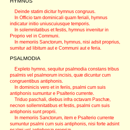
HYMNUS
Deinde statim dicitur hymnus congruus.
In Officio tam dominicali quam feriali, hymnus
indicatur initio uniuscuiusque temporis.
In solemnitatibus et festis, hymnus invenitur in
Proprio vel in Communi.
In memoriis Sanctorum, hymnus, nisi adsit proprius,
sumitur ad libitum aut e Communi aut e feria.
PSALMODIA
Expleto hymno, sequitur psalmodia constans tribus
psalmis vel psalmorum incisis, quæ dicuntur cum
congruentibus antiphonis.
In dominicis vero et in feriis, psalmi cum suis
antiphonis sumuntur e Psalterio currente.
Triduo paschali, diebus infra octavam Paschæ,
necnon sollemnitatibus et festis, psalmi cum suis
antiphonis sunt proprii.
In memoriis Sanctorum, item e Psalterio currente
sumuntur psalmi cum suis antiphonis, nisi forte adsint
psalmi vel antiphonæ propriæ.