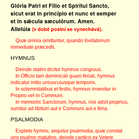
Glória Patri et Fílio et Spirítui Sancto,
sicut erat in princípio et nunc et semper
et in sǽcula sæculórum. Amen.
Allelúia
(v době postní se vynechává).
Quæ omnia omittuntur, quando Invitatorium
immediate præcedit.
HYMNUS
Deinde statim dicitur hymnus congruus.
In Officio tam dominicali quam feriali, hymnus
indicatur initio uniuscuiusque temporis.
In solemnitatibus et festis, hymnus invenitur in
Proprio vel in Communi.
In memoriis Sanctorum, hymnus, nisi adsit proprius,
sumitur ad libitum aut e Communi aut e feria.
PSALMODIA
Expleto hymno, sequitur psalmodia, quæ constat
uno psalmo matutino, deinde cantico ex Vetere