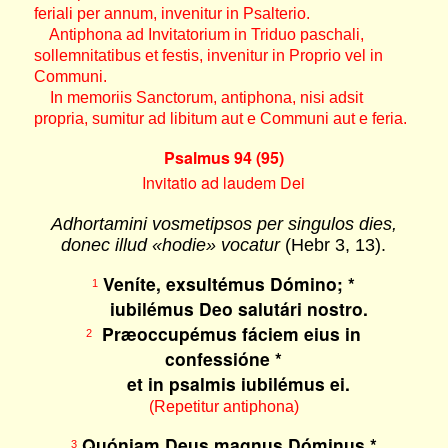
feriali per annum, invenitur in Psalterio.
Antiphona ad Invitatorium in Triduo paschali,
sollemnitatibus et festis, invenitur in Proprio vel in
Communi.
In memoriis Sanctorum, antiphona, nisi adsit
propria, sumitur ad libitum aut e Communi aut e feria.
Psalmus 94 (95)
Invitatio ad laudem Dei
Adhortamini vosmetipsos per singulos dies,
donec illud «hodie» vocatur
(Hebr 3, 13).
Veníte, exsultémus Dómino; *
1
iubilémus Deo salutári nostro.
Præoccupémus fáciem eius in
2
confessióne *
et in psalmis iubilémus ei.
(Repetitur antiphona)
Quóniam Deus magnus Dóminus *
3