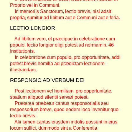
Proprio vel in Communi.
In memoriis Sanctorum, lectio brevis, nisi adsit
propria, sumitur ad libitum aut e Communi aut e feria.
LECTIO LONGIOR
Ad libitum vero, et præcipue in celebratione cum
populo, lectio longior eligi potest ad normam n. 46
Institutionis.
In celebratione cum populo, pro opportunitate, addi
potest brevis homilia ad prædictam lectionem
illustrandam.
RESPONSIO AD VERBUM DEI
Post lectionem vel homiliam, pro opportunitate,
spatium aliquod silentii servari potest.
Præterea præbetur cantus responsorialis seu
responsorium breve, quod eodem loco invenitur quo
lectio brevis.
Alii tamen cantus eiusdem indolis possunt in eius
locum suffici, dummodo sint a Conferentia