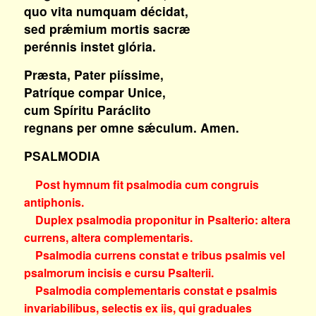
quo vita numquam décidat,
sed prǽmium mortis sacræ
perénnis instet glória.
Præsta, Pater piíssime,
Patríque compar Unice,
cum Spíritu Paráclito
regnans per omne sǽculum. Amen.
PSALMODIA
Post hymnum fit psalmodia cum congruis
antiphonis.
Duplex psalmodia proponitur in Psalterio: altera
currens, altera complementaris.
Psalmodia currens constat e tribus psalmis vel
psalmorum incisis e cursu Psalterii.
Psalmodia complementaris constat e psalmis
invariabilibus, selectis ex iis, qui graduales