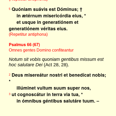
Quóniam suávis est Dóminus; †
5
in ætérnum misericórdia eius, *
et usque in generatiónem et
generatiónem véritas eius.
(Repetitur antiphona)
Psalmus 66 (67)
Omnes gentes Domino confiteantur
Notum sit vobis quoniam gentibus missum est
hoc salutare Dei
(Act 28, 28).
Deus misereátur nostri et benedícat nobis;
2
*
illúminet vultum suum super nos,
ut cognoscátur in terra via tua, *
3
in ómnibus géntibus salutáre tuum. –