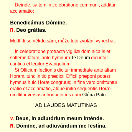
Deinde, saltem in celebratione communi, additur
acclamatio:
Benedicámus Dómine.
Deo grátias.
R.
Modlí-li se někdo sám, může toto zvolání vynechat.
In celebratione protracta vigiliæ dominicalis et
sollemnitatum, ante hymnum
Te Deum
dicuntur
cantica et legitur Evangelium.
Si Officium lectionis dicitur immediate ante aliam
Horam, tunc initio prædicti Officii præponi potest
hymnus huic Horæ congruus; in fine vero omittuntur
oratio et acclamatio, atque initio sequentis Horæ
omittitur versus introductorius cum
Glória Patri.
AD LAUDES MATUTINAS
Deus, in adiutórium meum inténde.
V.
Dómine, ad adiuvándum me festína.
R.