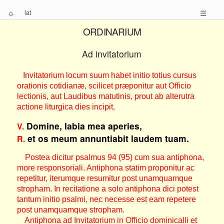
☼
lat
☰
ORDINARIUM
Ad invitatorium
Invitatorium locum suum habet initio totius cursus
orationis cotidianæ, scilicet præponitur aut Officio
lectionis, aut Laudibus matutinis, prout ab alterutra
actione liturgica dies incipit.
Domine, labia mea aperies,
V.
et os meum annuntiabit laudem tuam.
R.
Postea dicitur psalmus 94 (95) cum sua antiphona,
more responsoriali. Antiphona statim proponitur ac
repetitur, iterumque resumitur post unamquamque
stropham. In recitatione a solo antiphona dici potest
tantum initio psalmi, nec necesse est eam repetere
post unamquamque stropham.
Antiphona ad Invitatorium in Officio dominicalli et