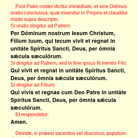
Post Pater noster dicitur immediate, et sine Orémus
oratio conclusiva, quæ invenitur in Proprio et clauditur
modo supra descripto.
Si oratio dirigitur ad Patrem:
Per Dóminum nostrum Iesum Christum,
Fílium tuum, qui tecum vivit et regnat in
unitáte Spíritus Sancti, Deus, per ómnia
sǽcula sæculórum.
Si dirigitur ad Patrem, sed in fine ipsius fit mentio Filii:
Qui vivit et regnat in unitáte Spíritus Sancti,
Deus, per ómnia sǽcula sæculórum.
Si dirigitur ad Filium:
Qui vivis et regnas cum Deo Patre in unitáte
Spíritus Sancti, Deus, per ómnia sǽcula
sæculórum.
Et respondetur:
Amen.
Deinde, si præest sacerdos vel diaconus, populum