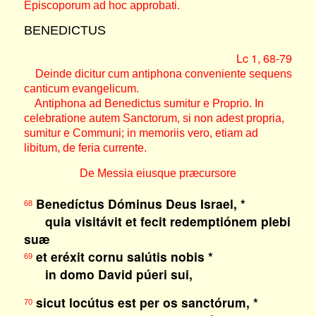
Episcoporum ad hoc approbati.
BENEDICTUS
Lc 1, 68-79
Deinde dicitur cum antiphona conveniente sequens
canticum evangelicum.
Antiphona ad Benedictus sumitur e Proprio. In
celebratione autem Sanctorum, si non adest propria,
sumitur e Communi; in memoriis vero, etiam ad
libitum, de feria currente.
De Messia eiusque præcursore
Benedíctus Dóminus Deus Israel, *
68
quia visitávit et fecit redemptiónem plebi
suæ
et eréxit cornu salútis nobis *
69
in domo David púeri sui,
sicut locútus est per os sanctórum, *
70