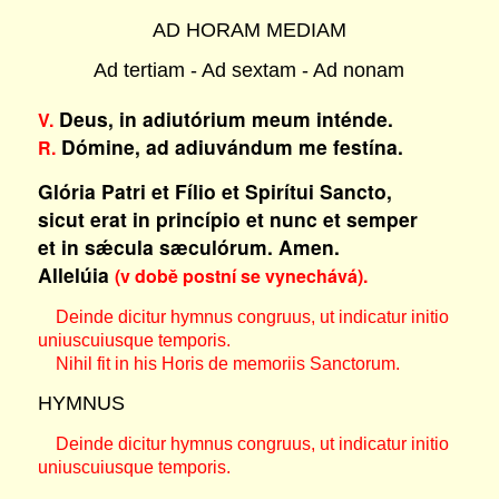
AD HORAM MEDIAM
Ad tertiam - Ad sextam - Ad nonam
Deus, in adiutórium meum inténde.
V.
Dómine, ad adiuvándum me festína.
R.
Glória Patri et Fílio et Spirítui Sancto,
sicut erat in princípio et nunc et semper
et in sǽcula sæculórum. Amen.
Allelúia
(v době postní se vynechává).
Deinde dicitur hymnus congruus, ut indicatur initio
uniuscuiusque temporis.
Nihil fit in his Horis de memoriis Sanctorum.
HYMNUS
Deinde dicitur hymnus congruus, ut indicatur initio
uniuscuiusque temporis.