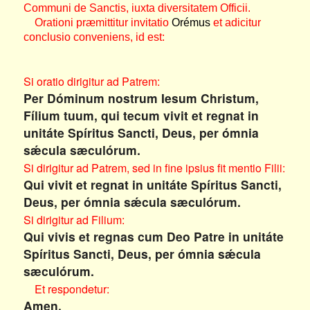
Communi de Sanctis, iuxta diversitatem Officii.
Orationi præmittitur invitatio
Orémus
et adicitur
conclusio conveniens, id est:
Si oratio dirigitur ad Patrem:
Per Dóminum nostrum Iesum Christum,
Fílium tuum, qui tecum vivit et regnat in
unitáte Spíritus Sancti, Deus, per ómnia
sǽcula sæculórum.
Si dirigitur ad Patrem, sed in fine ipsius fit mentio Filii:
Qui vivit et regnat in unitáte Spíritus Sancti,
Deus, per ómnia sǽcula sæculórum.
Si dirigitur ad Filium:
Qui vivis et regnas cum Deo Patre in unitáte
Spíritus Sancti, Deus, per ómnia sǽcula
sæculórum.
Et respondetur:
Amen.