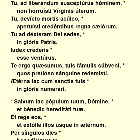
Tu, ad liberándum susceptúrus hóminem, *
non horruísti Vírginis úterum.
Tu, devícto mortis acúleo, *
aperuísti credéntibus regna cælórum.
Tu ad déxteram Dei sedes, *
in glória Patris.
Iudex créderis *
esse ventúrus.
Te ergo quæsumus, tuis fámulis súbveni, *
quos pretióso sánguine redemísti.
Ætérna fac cum sanctis tuis *
in glória numerári.
Salvum fac pópulum tuum, Dómine, *
*
et bénedic hereditáti tuæ.
Et rege eos, *
et extólle illos usque in ætérnum.
Per síngulos dies *