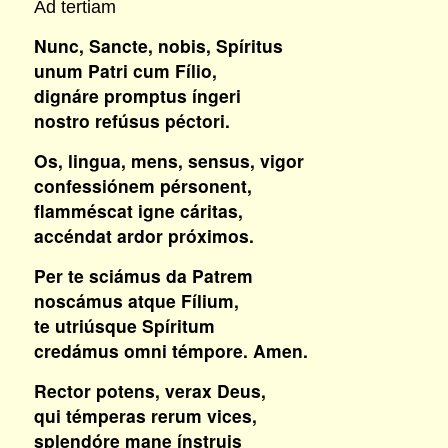
Ad tertiam
Nunc, Sancte, nobis, Spíritus
unum Patri cum Fílio,
dignáre promptus íngeri
nostro refúsus péctori.
Os, lingua, mens, sensus, vigor
confessiónem pérsonent,
flamméscat igne cáritas,
accéndat ardor próximos.
Per te sciámus da Patrem
noscámus atque Fílium,
te utriúsque Spíritum
credámus omni témpore. Amen.
Rector potens, verax Deus,
qui témperas rerum vices,
splendóre mane ínstruis