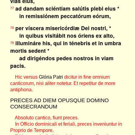
vias eius,
ad dandam sciéntiam salútis plebi eius *
77
in remissiónem peccatórum eórum,
per víscera misericórdiæ Dei nostri, *
78
in quibus visitábit nos óriens ex alto,
illumináre his, qui in ténebris et in umbra
79
mortis sedent *
ad dirigéndos pedes nostros in viam
pacis.
Hic versus
Glória Patri
dicitur in fine omnium
canticorum, nisi aliter notetur. Et repetitur de more
antiphona.
PRECES AD DIEM OPUSQUE DOMINO
CONSECRANDUM
Absoluto cantico, fiunt preces.
In Officio dominicali et feriali, preces inveniuntur in
Proprio de Tempore.