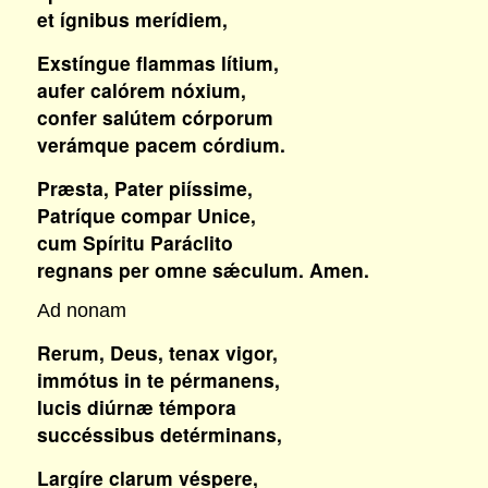
et ígnibus merídiem,
Exstíngue flammas lítium,
aufer calórem nóxium,
confer salútem córporum
verámque pacem córdium.
Præsta, Pater piíssime,
Patríque compar Unice,
cum Spíritu Paráclito
regnans per omne sǽculum. Amen.
Ad nonam
Rerum, Deus, tenax vigor,
immótus in te pérmanens,
lucis diúrnæ témpora
succéssibus detérminans,
Largíre clarum véspere,