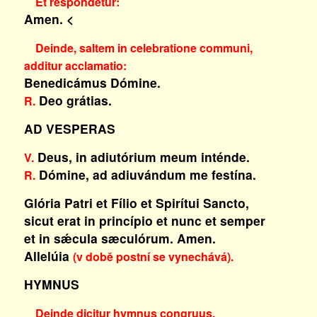
Et respondetur:
Amen.
<
Deinde, saltem in celebratione communi,
additur acclamatio:
Benedicámus Dómine.
Deo grátias.
R.
AD VESPERAS
Deus, in adiutórium meum inténde.
V.
Dómine, ad adiuvándum me festína.
R.
Glória Patri et Fílio et Spirítui Sancto,
sicut erat in princípio et nunc et semper
et in sǽcula sæculórum. Amen.
Allelúia
(v době postní se vynechává).
HYMNUS
Deinde dicitur hymnus congruus.