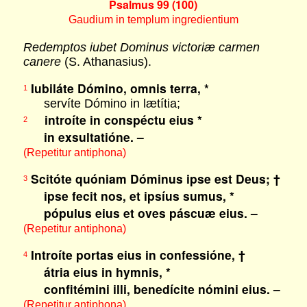
Psalmus 99 (100)
Gaudium in templum ingredientium
Redemptos iubet Dominus victoriæ carmen
canere
(S. Athanasius).
Iubiláte Dómino, omnis terra, *
1
servíte Dómino in lætítia;
introíte in conspéctu eius *
2
in exsultatióne. –
(Repetitur antiphona)
Scitóte quóniam Dóminus ipse est Deus; †
3
ipse fecit nos, et ipsíus sumus, *
pópulus eius et oves páscuæ eius. –
(Repetitur antiphona)
Introíte portas eius in confessióne, †
4
átria eius in hymnis, *
confitémini illi, benedícite nómini eius. –
(Repetitur antiphona)