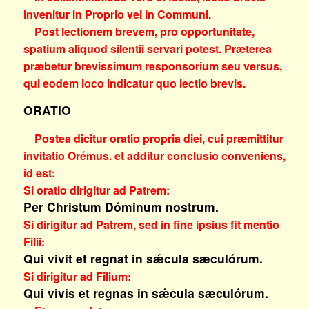
invenitur in Proprio vel in Communi.
Post lectionem brevem, pro opportunitate,
spatium aliquod silentii servari potest. Præterea
præbetur brevissimum responsorium seu versus,
qui eodem loco indicatur quo lectio brevis.
ORATIO
Postea dicitur oratio propria diei, cui præmittitur
invitatio
Orémus.
et additur conclusio conveniens,
id est:
Si oratio dirigitur ad Patrem:
Per Christum Dóminum nostrum.
Si dirigitur ad Patrem, sed in fine ipsius fit mentio
Filii:
Qui vivit et regnat in sǽcula sæculórum.
Si dirigitur ad Filium:
Qui vivis et regnas in sǽcula sæculórum.