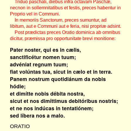
Triduo paschali, diebus infra octavam Paschæ,
necnon in sollemnitatibus et festis, preces habentur in
Proprio vel in Communi.
In memoriis Sanctorum, preces sumuntur, ad
libitum, aut e Communi aut e feria, nisi propriæ adsint.
Post prædictas preces Oratio dominica ab omnibus
dicitur, præmissa pro opportunitate brevi monitione:
Pater noster, qui es in cælis,
sanctificétur nomen tuum;
advéniat regnum tuum;
fiat volúntas tua, sicut in cælo et in terra.
Panem nostrum quotidiánum da nobis
hódie;
et dimítte nobis débita nostra,
sicut et nos dimíttimus debitóribus nostris;
et ne nos indúcas in tentatiónem;
sed líbera nos a malo.
ORATIO