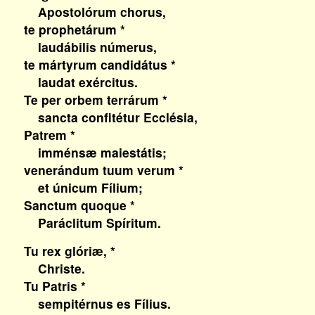
Apostolórum chorus,
te prophetárum *
laudábilis númerus,
te mártyrum candidátus *
laudat exércitus.
Te per orbem terrárum *
sancta confitétur Ecclésia,
Patrem *
imménsæ maiestátis;
venerándum tuum verum *
et únicum Fílium;
Sanctum quoque *
Paráclitum Spíritum.
Tu rex glóriæ, *
Christe.
Tu Patris *
sempitérnus es Fílius.