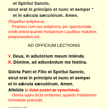
et Spirítui Sancto,
sicut erat in princípio et nunc et semper *
et in sǽcula sæculórum. Amen.
(Repetitur antiphona)
Psalmus cum sua antiphona, pro opportunitate,
omitti potest quando Invitatorium Laudibus matutinis
præponendum est.
AD OFFICIUM LECTIONIS
Deus, in adiutórium meum inténde.
V.
Dómine, ad adiuvándum me festína.
R.
Glória Patri et Fílio et Spirítui Sancto,
sicut erat in princípio et nunc et semper
et in sǽcula sæculórum. Amen.
Allelúia
(v době postní se vynechává).
Omnia supra dicta omittuntur, quando Invitatorium
immediate præcedit.