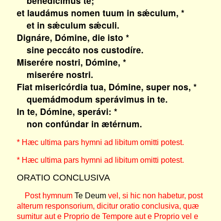
benedícimus te;
et laudámus nomen tuum in sǽculum, *
et in sǽculum sǽculi.
Dignáre, Dómine, die isto *
sine peccáto nos custodíre.
Miserére nostri, Dómine, *
miserére nostri.
Fiat misericórdia tua, Dómine, super nos, *
quemádmodum sperávimus in te.
In te, Dómine, sperávi: *
non confúndar in ætérnum.
* Hæc ultima pars hymni ad libitum omitti potest.
* Hæc ultima pars hymni ad libitum omitti potest.
ORATIO CONCLUSIVA
Post hymnum
Te Deum
vel, si hic non habetur, post
alterum responsorium, dicitur oratio conclusiva, quæ
sumitur aut e Proprio de Tempore aut e Proprio vel e