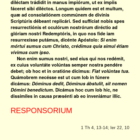
diléctam trádidit in manus impiórum, ut ex ímpiis
fáceret sibi diléctos. Longum quidem est et multum,
quæ ad consolatiónem commúnem de divínis
Scriptúris débeant replicári. Sed suffíciat nobis spes
resurrectiónis et oculórum nostrórum diréctio ad
glóriam nostri Redemptóris, in quo nos fide iam
resurrexísse putámus, dicénte Apóstolo:
Si enim
mórtui sumus cum Christo, crédimus quia simul étiam
vívimus cum ipso
.
Non enim sumus nostri, sed eius qui nos redémit,
ex cuius voluntáte volúntas semper nostra pendére
debet; ob hoc et in oratióne dícimus:
Fiat volúntas tua
.
Quámobrem necésse est ut cum Iob in fúnere
dicámus:
Dóminus dedit, Dóminus ábstulit, sit nomen
Dómini benedíctum
. Dicámus hoc cum Iob hic, ne
dissímiles in causa præsénti ab eo inveniámur illic.
RESPONSORIUM
1 Th 4, 13-14; Ier 22, 10