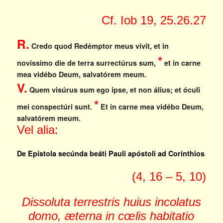
Cf. Iob 19, 25.26.27
R.
Credo quod Redémptor meus vivit, et in
*
novíssimo die de terra surrectúrus sum,
et in carne
mea vidébo Deum, salvatórem meum.
V.
Quem visúrus sum ego ipse, et non álius; et óculi
*
mei conspectúri sunt.
Et in carne mea vidébo Deum,
salvatórem meum.
Vel alia:
De Epístola secúnda beáti Pauli apóstoli ad Corínthios
(4, 16 – 5, 10)
Dissoluta terrestris huius incolatus
domo, æterna in cœlis habitatio