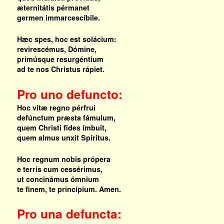
æternitátis pérmanet
germen immarcescíbile.
Hæc spes, hoc est solácium:
revirescémus, Dómine,
primúsque resurgéntium
ad te nos Christus rápiet.
Pro uno defuncto:
Hoc vitæ regno pérfrui
defúnctum præsta fámulum,
quem Christi fides ímbuit,
quem almus unxit Spíritus.
Hoc regnum nobis própera
e terris cum cessérimus,
ut concinámus ómnium
te finem, te princípium. Amen.
Pro una defuncta: