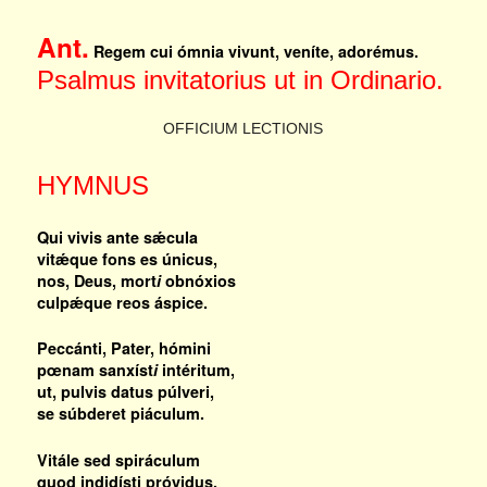
Ant.
Regem cui ómnia vivunt, veníte, adorémus.
Psalmus invitatorius ut in Ordinario.
OFFICIUM LECTIONIS
HYMNUS
Qui vivis ante sǽcula
vitǽque fons es únicus,
nos, Deus, mort
i
obnóxios
culpǽque reos áspice.
Peccánti, Pater, hómini
pœnam sanxíst
i
intéritum,
ut, pulvis datus púlveri,
se súbderet piáculum.
Vitále sed spiráculum
quod indidísti próvidus,