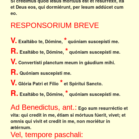
Si crédimus quod Iesus mórtuus est et resurréxit, ita
et Deus eos, qui dormiérunt, per Iesum addúcet cum
eo.
RESPONSORIUM BREVE
V.
*
Exaltábo te, Dómine,
quóniam suscepísti me.
R.
*
Exaltábo te, Dómine,
quóniam suscepísti me.
V.
Convertísti planctum meum in gáudium mihi.
R.
Quóniam suscepísti me.
V.
*
Glória Patri et Fílio
et Spirítui Sancto.
R.
*
Exaltábo te, Dómine,
quóniam suscepísti me.
Ad Benedictus, ant.:
Ego sum resurréctio et
vita: qui credit in me, étiam si mórtuus fúerit, vivet; et
omnis qui vivit et credit in me, non moriétur in
ætérnum.
Vel, tempore paschali: