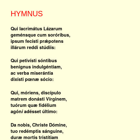
HYMNUS
Qui lacrimátus Lázarum
geménsque cum soróribus,
ipsum fecísti prǽpotens
illárum reddi stúdiis:
Qui petivísti sóntibus
benígnus indulgéntiam,
ac verba miserántia
dixísti pœnæ sócio:
Qui, móriens, discípulo
matrem donásti Vírginem,
tuórum quæ fidélium
agón
i
adésset último:
Da nobis, Christe Dómine,
tuo redémptis sánguine,
duræ mortis tristítiam