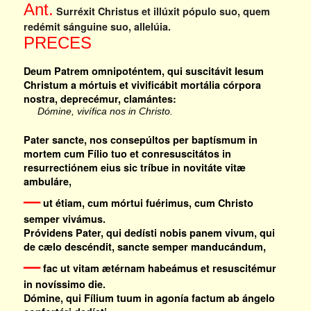
Ant.
Surréxit Christus et illúxit pópulo suo, quem
redémit sánguine suo, allelúia.
PRECES
Deum Patrem omnipoténtem, qui suscitávit Iesum
Christum a mórtuis et vivificábit mortália córpora
nostra, deprecémur, clamántes:
Dómine, vivífica nos in Christo.
Pater sancte, nos consepúltos per baptísmum in
mortem cum Fílio tuo et conresuscitátos in
resurrectiónem eius sic tríbue in novitáte vitæ
ambuláre,
—
ut étiam, cum mórtui fuérimus, cum Christo
semper vivámus.
Próvidens Pater, qui dedísti nobis panem vivum, qui
de cælo descéndit, sancte semper manducándum,
—
fac ut vitam ætérnam habeámus et resuscitémur
in novíssimo die.
Dómine, qui Fílium tuum in agonía factum ab ángelo