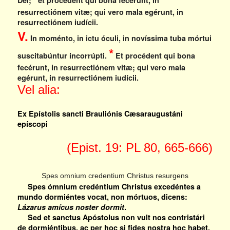
resurrectiónem vitæ; qui vero mala egérunt, in
resurrectiónem iudícii.
V.
In moménto, in ictu óculi, in novíssima tuba mórtui
*
suscitabúntur incorrúpti.
Et procédent qui bona
fecérunt, in resurrectiónem vitæ; qui vero mala
egérunt, in resurrectiónem iudícii.
Vel alia:
Ex Epístolis sancti Brauliónis Cæsaraugustáni
epíscopi
(Epist. 19: PL 80, 665-666)
Spes omnium credentium Christus resurgens
Spes ómnium credéntium Christus excedéntes a
mundo dormiéntes vocat, non mórtuos, dicens:
Lázarus amícus noster dormit
.
Sed et sanctus Apóstolus non vult nos contristári
de dormiéntibus, ac per hoc si fides nostra hoc habet,