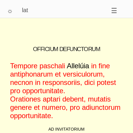
☼
lat
☰
OFFICIUM DEFUNCTORUM
Tempore paschali
Allelúia
in fine
antiphonarum et versiculorum,
necnon in responsoriis, dici potest
pro opportunitate.
Orationes aptari debent, mutatis
genere et numero, pro adiunctorum
opportunitate.
AD INVITATORIUM