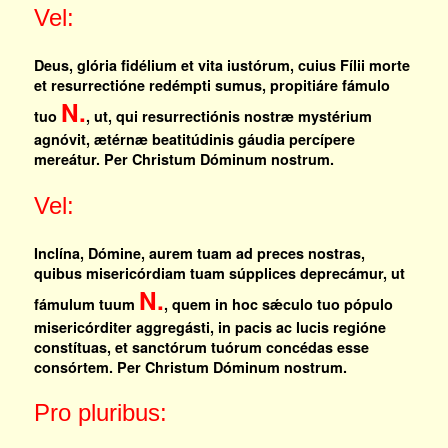
Vel:
Deus, glória fidélium et vita iustórum, cuius Fílii morte
et resurrectióne redémpti sumus, propitiáre fámulo
N.
tuo
, ut, qui resurrectiónis nostræ mystérium
agnóvit, ætérnæ beatitúdinis gáudia percípere
mereátur. Per Christum Dóminum nostrum.
Vel:
Inclína, Dómine, aurem tuam ad preces nostras,
quibus misericórdiam tuam súpplices deprecámur, ut
N.
fámulum tuum
, quem in hoc sǽculo tuo pópulo
misericórditer aggregásti, in pacis ac lucis regióne
constítuas, et sanctórum tuórum concédas esse
consórtem. Per Christum Dóminum nostrum.
Pro pluribus: