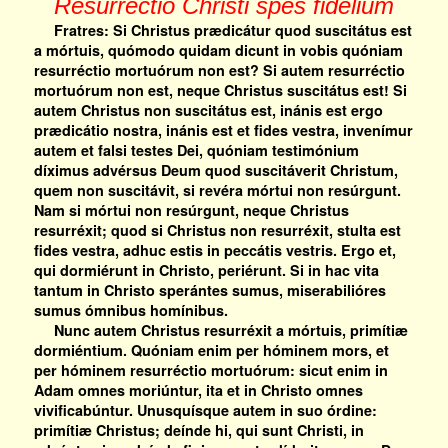
Resurrectio Christi spes fidelium
Fratres: Si Christus prædicátur quod suscitátus est
a mórtuis, quómodo quidam dicunt in vobis quóniam
resurréctio mortuórum non est? Si autem resurréctio
mortuórum non est, neque Christus suscitátus est! Si
autem Christus non suscitátus est, inánis est ergo
prædicátio nostra, inánis est et fides vestra, invenímur
autem et falsi testes Dei, quóniam testimónium
díximus advérsus Deum quod suscitáverit Christum,
quem non suscitávit, si revéra mórtui non resúrgunt.
Nam si mórtui non resúrgunt, neque Christus
resurréxit; quod si Christus non resurréxit, stulta est
fides vestra, adhuc estis in peccátis vestris. Ergo et,
qui dormiérunt in Christo, periérunt. Si in hac vita
tantum in Christo sperántes sumus, miserabilióres
sumus ómnibus homínibus.
Nunc autem Christus resurréxit a mórtuis, primítiæ
dormiéntium. Quóniam enim per hóminem mors, et
per hóminem resurréctio mortuórum: sicut enim in
Adam omnes moriúntur, ita et in Christo omnes
vivificabúntur. Unusquísque autem in suo órdine:
primítiæ Christus; deínde hi, qui sunt Christi, in