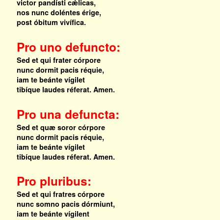
victor pandísti cǽlicas,
nos nunc doléntes érige,
post óbitum vivífica.
Pro uno defuncto:
Sed et qui frater córpore
nunc dormit pacis réquie,
iam te beánte vígilet
tibíque laudes réferat. Amen.
Pro una defuncta:
Sed et quæ soror córpore
nunc dormit pacis réquie,
iam te beánte vígilet
tibíque laudes réferat. Amen.
Pro pluribus:
Sed et qui fratres córpore
nunc somno pacis dórmiunt,
iam te beánte vígilent