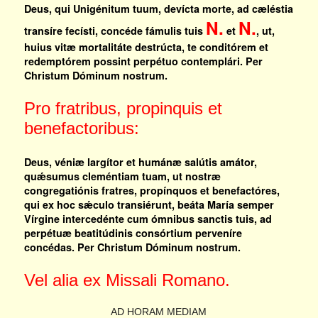
Deus, qui Unigénitum tuum, devícta morte, ad cæléstia
N.
N.
transíre fecísti, concéde fámulis tuis
et
, ut,
huius vitæ mortalitáte destrúcta, te conditórem et
redemptórem possint perpétuo contemplári. Per
Christum Dóminum nostrum.
Pro fratribus, propinquis et
benefactoribus:
Deus, véniæ largítor et humánæ salútis amátor,
quǽsumus cleméntiam tuam, ut nostræ
congregatiónis fratres, propínquos et benefactóres,
qui ex hoc sǽculo transiérunt, beáta María semper
Vírgine intercedénte cum ómnibus sanctis tuis, ad
perpétuæ beatitúdinis consórtium perveníre
concédas. Per Christum Dóminum nostrum.
Vel alia ex Missali Romano.
AD HORAM MEDIAM