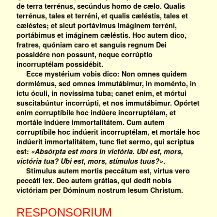
de terra terrénus, secúndus homo de cælo. Qualis
terrénus, tales et terréni, et qualis cæléstis, tales et
cæléstes; et sicut portávimus imáginem terréni,
portábimus et imáginem cæléstis. Hoc autem dico,
fratres, quóniam caro et sanguis regnum Dei
possidére non possunt, neque corrúptio
incorruptélam possidébit.
Ecce mystérium vobis dico: Non omnes quidem
dormiémus, sed omnes immutábimur, in moménto, in
ictu óculi, in novíssima tuba; canet enim, et mórtui
suscitabúntur incorrúpti, et nos immutábimur. Opórtet
enim corruptíbile hoc indúere incorruptélam, et
mortále indúere immortalitátem. Cum autem
corruptíbile hoc indúerit incorruptélam, et mortále hoc
indúerit immortalitátem, tunc fiet sermo, qui scriptus
est:
«Absórpta est mors in victória. Ubi est, mors,
victória tua? Ubi est, mors, stímulus tuus?»
.
Stímulus autem mortis peccátum est, virtus vero
peccáti lex. Deo autem grátias, qui dedit nobis
victóriam per Dóminum nostrum Iesum Christum.
RESPONSORIUM