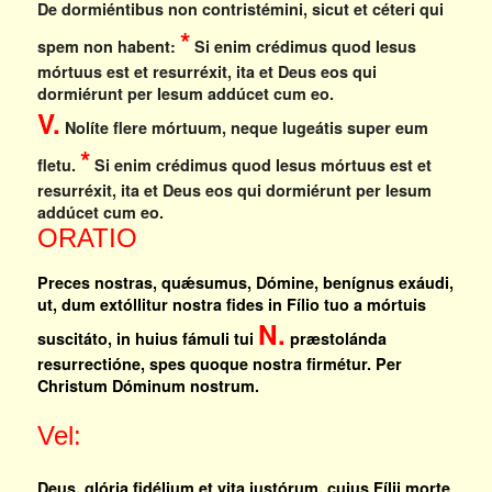
De dormiéntibus non contristémini, sicut et céteri qui
*
spem non habent:
Si enim crédimus quod Iesus
mórtuus est et resurréxit, ita et Deus eos qui
dormiérunt per Iesum addúcet cum eo.
V.
Nolíte flere mórtuum, neque lugeátis super eum
*
fletu.
Si enim crédimus quod Iesus mórtuus est et
resurréxit, ita et Deus eos qui dormiérunt per Iesum
addúcet cum eo.
ORATIO
Preces nostras, quǽsumus, Dómine, benígnus exáudi,
ut, dum extóllitur nostra fides in Fílio tuo a mórtuis
N.
suscitáto, in huius fámuli tui
præstolánda
resurrectióne, spes quoque nostra firmétur. Per
Christum Dóminum nostrum.
Vel:
Deus, glória fidélium et vita iustórum, cuius Fílii morte