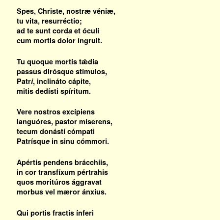
Spes, Christe, nostræ véniæ,
tu vita, resurréctio;
ad te sunt cord
a
et óculi
cum mortis dolor íngruit.
Tu quoque mortis tǽdia
passus dirósque stímulos,
Patr
i
, inclináto cápite,
mitis dedísti spíritum.
Vere nostros excípiens
languóres, pastor míserens,
tecum donásti cómpati
Patrísqu
e
in sinu cómmori.
Apértis pendens brácchiis,
in cor transfíxum pértrahis
quos moritúros ággravat
morbus vel mæror ánxius.
Qui portis fractis ínferi