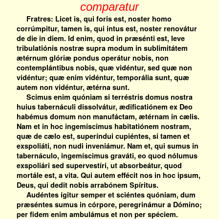
comparatur
Fratres: Licet is, qui foris est, noster homo
corrúmpitur, tamen is, qui intus est, noster renovátur
de die in diem. Id enim, quod in præsénti est, leve
tribulatiónis nostræ supra modum in sublimitátem
ætérnum glóriæ pondus operátur nobis, non
contemplántibus nobis, quæ vidéntur, sed quæ non
vidéntur; quæ enim vidéntur, temporália sunt, quæ
autem non vidéntur, ætérna sunt.
Scimus enim quóniam si terréstris domus nostra
huius tabernáculi dissolvátur, ædificatiónem ex Deo
habémus domum non manufáctam, ætérnam in cælis.
Nam et in hoc ingemíscimus habitatiónem nostram,
quæ de cælo est, superíndui cupiéntes, si tamen et
exspoliáti, non nudi inveniámur. Nam et, qui sumus in
tabernáculo, ingemíscimus graváti, eo quod nólumus
exspoliári sed supervestíri, ut absorbeátur, quod
mortále est, a vita. Qui autem effécit nos in hoc ipsum,
Deus, qui dedit nobis arrabónem Spíritus.
Audéntes ígitur semper et sciéntes quóniam, dum
præséntes sumus in córpore, peregrinámur a Dómino;
per fidem enim ambulámus et non per spéciem.