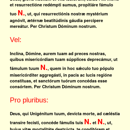
et resurrectióne redémpti sumus, propitiáre fámulo
N.
tuo
, ut, qui resurrectiónis nostræ mystérium
agnóvit, ætérnæ beatitúdinis gáudia percípere
mereátur. Per Christum Dóminum nostrum.
Vel:
Inclína, Dómine, aurem tuam ad preces nostras,
quibus misericórdiam tuam súpplices deprecámur, ut
N.
fámulum tuum
, quem in hoc sǽculo tuo pópulo
misericórditer aggregásti, in pacis ac lucis regióne
constítuas, et sanctórum tuórum concédas esse
consórtem. Per Christum Dóminum nostrum.
Pro pluribus:
Deus, qui Unigénitum tuum, devícta morte, ad cæléstia
N.
N.
transíre fecísti, concéde fámulis tuis
et
, ut,
huius vitæ mortalitáte destrúcta, te conditórem et