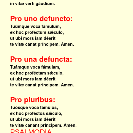
in vitæ verti gáudium.
Pro uno defuncto:
Tuúmque voca fámulum,
ex hoc proféctum sǽculo,
ut ubi mors iam déerit
te vitæ canat príncipem. Amen.
Pro una defuncta:
Tuámque voca fámulam,
ex hoc proféctam sǽculo,
ut ubi mors iam déerit
te vitæ canat príncipem. Amen.
Pro pluribus:
Tuósque voca fámulos,
ex hoc proféctos sǽculo,
ut ubi mors iam déerit
te vitæ canant príncipem. Amen.
PSALMODIA