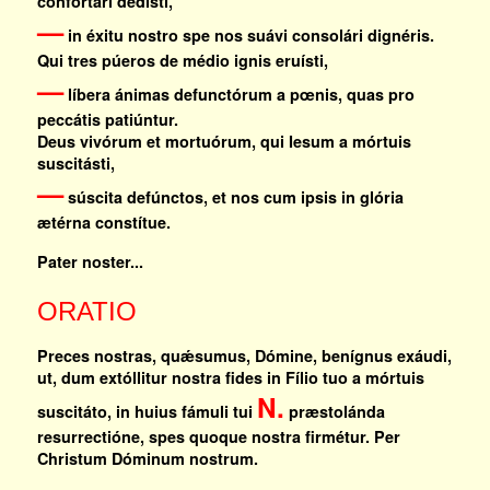
confortári dedísti,
—
in éxitu nostro spe nos suávi consolári dignéris.
Qui tres púeros de médio ignis eruísti,
—
líbera ánimas defunctórum a pœnis, quas pro
peccátis patiúntur.
Deus vivórum et mortuórum, qui Iesum a mórtuis
suscitásti,
—
súscita defúnctos, et nos cum ipsis in glória
ætérna constítue.
Pater noster...
ORATIO
Preces nostras, quǽsumus, Dómine, benígnus exáudi,
ut, dum extóllitur nostra fides in Fílio tuo a mórtuis
N.
suscitáto, in huius fámuli tui
præstolánda
resurrectióne, spes quoque nostra firmétur. Per
Christum Dóminum nostrum.