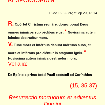
RESPONSORIUM
1 Cor 15, 25.26; cf. Ap 20, 13.14
R.
Opórtet Christum regnáre, donec ponat Deus
*
omnes inimícos sub pédibus eius:
Novíssima autem
inimíca destruétur mors.
V.
Tunc mors et inférnus dabunt mórtuos suos, et
*
mors et inférnus proiciéntur in stagnum ignis.
Novíssima autem inimíca destruétur mors.
Vel alia:
De Epístola prima beáti Pauli apóstoli ad Corínthios
(15, 35-37)
Resurrectio mortuorum et adventus
Domini