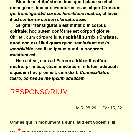
Síquidem et Apóstolus hoc, quod plane sciébat,
omni géneri humáno eventúrum esse ait per Christum,
qui transfigurábit corpus humilitátis nostræ
, ut fáciat
illud
confórme córpori claritátis suæ
.
Si ígitur transfigurátio est mutátio in corpus
spiritále; hoc autem confórme est córpori glóriæ
Christi: cum córpore ígitur spiritáli surréxit Christus;
quod non est áliud quam quod
seminátum est in
ignobilitáte
, sed illud ipsum quod in honórem
mutátum est.
Hoc autem, cum ad Patrem addúxerit natúræ
nostræ primítias, étiam univérsum in totum addúcet:
síquidem hoc promísit, cum dixit:
Cum exaltátus
fúero, omnes ad me ipsum addúcam.
RESPONSORIUM
Io 5, 28-29; 1 Cor 15, 52
Omnes qui in monuméntis sunt, áudient vocem Fílii
*
Dei;
et procédent qui bona fecérunt, in