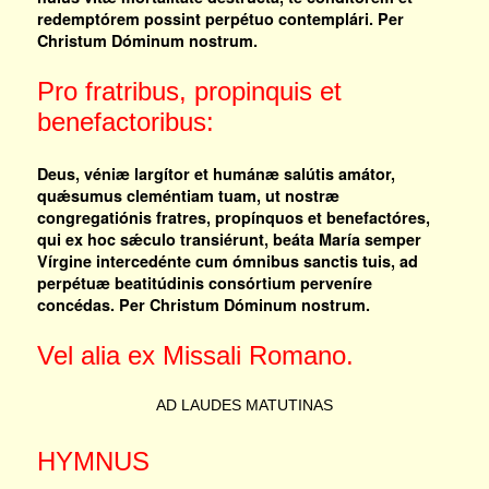
redemptórem possint perpétuo contemplári. Per
Christum Dóminum nostrum.
Pro fratribus, propinquis et
benefactoribus:
Deus, véniæ largítor et humánæ salútis amátor,
quǽsumus cleméntiam tuam, ut nostræ
congregatiónis fratres, propínquos et benefactóres,
qui ex hoc sǽculo transiérunt, beáta María semper
Vírgine intercedénte cum ómnibus sanctis tuis, ad
perpétuæ beatitúdinis consórtium perveníre
concédas. Per Christum Dóminum nostrum.
Vel alia ex Missali Romano.
AD LAUDES MATUTINAS
HYMNUS