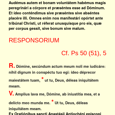
Audémus autem et bonam voluntátem habémus magis
peregrinári a córpore et præséntes esse ad Dóminum.
Et ídeo conténdimus sive præséntes sive abséntes
placére illi. Omnes enim nos manifestári opórtet ante
tribúnal Christi, ut réferat unusquísque pro eis, quæ
per corpus gessit, sive bonum sive malum.
RESPONSORIUM
Cf. Ps 50 (51), 5
R.
Dómine, secúndum actum meum noli me iudicáre:
nihil dignum in conspéctu tuo egi: ídeo déprecor
*
maiestátem tuam,
ut tu, Deus, déleas iniquitátem
meam.
V.
Amplius lava me, Dómine, ab iniustítia mea, et a
*
delícto meo munda me.
Ut tu, Deus, déleas
iniquitátem meam.
Ex Oratiónibus sancti Anastásii Antiochéni epíscopi