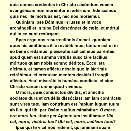
quia omnes credéntes in Christo secúndum vocem
evangélicam non moriéntur in ætérnum, fide scimus
quia nec ille mórtuus est, nec nos moriémur.
Quóniam ipse Dóminus in iussu et in voce
archángeli et in tuba Dei descéndet de cælo, et mórtui
qui in eo sunt resúrgent.
Spes ergo nos resurrectiónis ánimet, quóniam
quos hic amíttimus illic revidébimus; tantum est ut in
eo bene credámus, præcéptis scílicet eius paréntes,
apud quem est summa virtútis suscitáre facílius
mórtuos quam nobis somno déditos. Ecce ista
dícimus, et tamen afféctu néscio quo in lácrimis
retráhimur, et crédulam mentem desidérii frangit
afféctus. Heu! miserábilis humána condício, et sine
Christo vanum omne quod vívimus.
O mors, quæ coniúnctos dívidis, et amicítia
sociátos dura et crudélis dissócias! iam iam confráctæ
sunt vires tuæ. Iam contrítum est ímpium iugum tuum
ab illo, qui tibi per Oséæ rugítus minabátur:
O mors,
ero mors tua
. Unde per Apóstolum insultámus:
Ubi
est, mors, victória tua? Ubi est, mors, acúleus tuus
?
Ipse qui te vicit nos redémit, qui ánimam suam