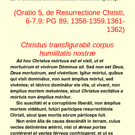
(Oratio 5, de Resurrectione Christi,
6-7.9: PG 89, 1358-1359.1361-
1362)
Christus transfigurabit corpus
humilitatis nostræ
Ad hoc Christus mórtuus est et vixit, ut et
mortuórum et vivórum Dóminus sit
. Sed
non est Deus,
Deus mortuórum, sed vivéntium
. Igitur mórtui, quibus
qui vixit dominátur, non sunt ámplius mórtui, sed
vivéntes; et idcírco dominátur eis vita, ut vivant, non
ámplius mortem metuéntes, sicut
Christus excitátus a
mórtuis non ámplius móritur
.
Sic suscitáti et a corruptióne liberáti, non ámplius
mortem vidébunt, futúri partícipes resurrectiónis
Christi, sicut ipse mortis eórum párticeps fuit.
Non enim ália de causa descéndit in terram, cuius
vectes detinéntes ætérni, nisi ut
ǽreas portas
contéreret et vectes férreos confríngeret
, et ut ex