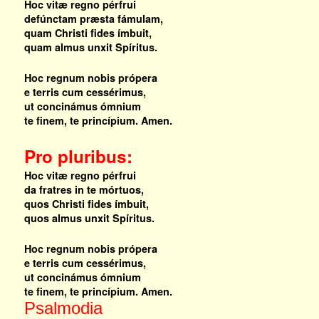
Hoc vitæ regno pérfrui
defúnctam præsta fámulam,
quam Christi fides ímbuit,
quam almus unxit Spíritus.
Hoc regnum nobis própera
e terris cum cessérimus,
ut concinámus ómnium
te finem, te princípium. Amen.
Pro pluribus:
Hoc vitæ regno pérfrui
da fratres in te mórtuos,
quos Christi fides ímbuit,
quos almus unxit Spíritus.
Hoc regnum nobis própera
e terris cum cessérimus,
ut concinámus ómnium
te finem, te princípium. Amen.
Psalmodia