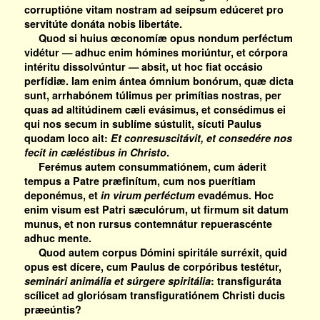
corruptióne vitam nostram ad seípsum edúceret pro
servitúte donáta nobis libertáte.
Quod si huius œconomíæ opus nondum perféctum
vidétur — adhuc enim hómines moriúntur, et córpora
intéritu dissolvúntur — absit, ut hoc fiat occásio
perfídiæ. Iam enim ántea ómnium bonórum, quæ dicta
sunt, arrhabónem túlimus per primítias nostras, per
quas ad altitúdinem cæli evásimus, et consédimus ei
qui nos secum in sublíme sústulit, sícuti Paulus
quodam loco ait:
Et conresuscitávit, et consedére nos
fecit in cæléstibus in Christo
.
Ferémus autem consummatiónem, cum áderit
tempus a Patre præfinítum, cum nos puerítiam
deponémus, et
in virum perféctum
evadémus. Hoc
enim visum est Patri sæculórum, ut firmum sit datum
munus, et non rursus contemnátur repuerascénte
adhuc mente.
Quod autem corpus Dómini spiritále surréxit, quid
opus est dícere, cum Paulus de corpóribus testétur,
seminári animália et súrgere spiritália
: transfiguráta
scílicet ad gloriósam transfiguratiónem Christi ducis
præeúntis?