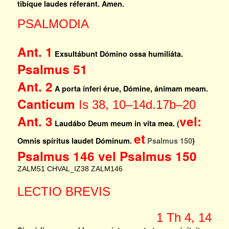
tibíque laudes réferant. Amen.
PSALMODIA
Ant. 1
Exsultábunt Dómino ossa humiliáta.
Psalmus 51
Ant. 2
A porta ínferi érue, Dómine, ánimam meam.
Canticum
Is 38, 10–14d.17b–20
Ant. 3
vel:
Laudábo Deum meum in vita mea. (
et
Omnis spíritus laudet Dóminum.
Psalmus 150
)
Psalmus 146 vel Psalmus 150
ZALM51
CHVAL_IZ38
ZALM146
LECTIO BREVIS
1 Th 4, 14