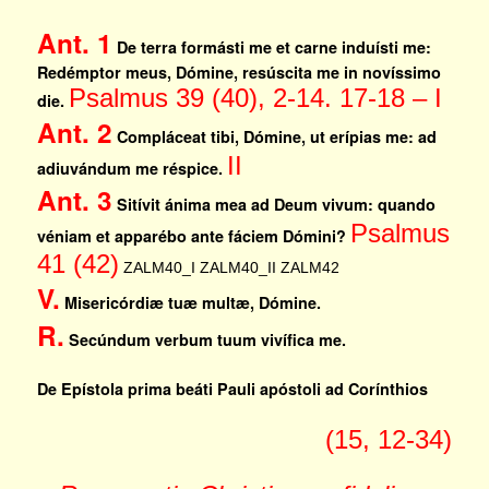
Ant. 1
De terra formásti me et carne induísti me:
Redémptor meus, Dómine, resúscita me in novíssimo
Psalmus 39 (40), 2-14. 17-18 – I
die.
Ant. 2
Compláceat tibi, Dómine, ut erípias me: ad
II
adiuvándum me réspice.
Ant. 3
Sitívit ánima mea ad Deum vivum: quando
Psalmus
véniam et apparébo ante fáciem Dómini?
41 (42)
ZALM40_I
ZALM40_II
ZALM42
V.
Misericórdiæ tuæ multæ, Dómine.
R.
Secúndum verbum tuum vivífica me.
De Epístola prima beáti Pauli apóstoli ad Corínthios
(15, 12-34)