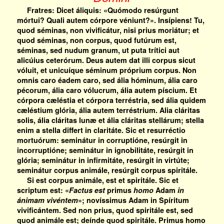
Fratres: Dicet áliquis: «Quómodo resúrgunt
mórtui? Quali autem córpore véniunt?». Insípiens! Tu,
quod séminas, non vivificátur, nisi prius moriátur; et
quod séminas, non corpus, quod futúrum est,
séminas, sed nudum granum, ut puta trítici aut
alicúius ceterórum. Deus autem dat illi corpus sicut
vóluit, et unicuíque séminum próprium corpus. Non
omnis caro éadem caro, sed ália hóminum, ália caro
pécorum, ália caro vólucrum, ália autem píscium. Et
córpora cæléstia et córpora terréstria, sed ália quidem
cæléstium glória, ália autem terréstrium. Alia cláritas
solis, ália cláritas lunæ et ália cláritas stellárum; stella
enim a stella differt in claritáte. Sic et resurréctio
mortuórum: seminátur in corruptióne, resúrgit in
incorruptióne; seminátur in ignobilitáte, resúrgit in
glória; seminátur in infirmitáte, resúrgit in virtúte;
seminátur corpus animále, resúrgit corpus spiritále.
Si est corpus animále, est et spiritále. Sic et
scriptum est: «
Factus est
primus
homo
Adam
in
ánimam vivéntem
»; novíssimus Adam in Spíritum
vivificántem. Sed non prius, quod spiritále est, sed
quod animále est; deínde quod spiritále. Primus homo