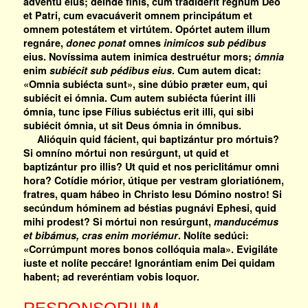
advéntu eius; deínde finis, cum tradíderit regnum Deo
et Patri, cum evacuáverit omnem principátum et
omnem potestátem et virtútem. Opórtet autem illum
regnáre,
donec ponat
omnes
inimícos sub pédibus
eius. Novíssima autem inimíca destruétur mors;
ómnia
enim
subiécit sub pédibus eius
. Cum autem dicat:
«Omnia subiécta sunt», sine dúbio præter eum, qui
subiécit ei ómnia. Cum autem subiécta fúerint illi
ómnia, tunc ipse Fílius subiéctus erit illi, qui sibi
subiécit ómnia, ut sit Deus ómnia in ómnibus.
Alióquin quid fácient, qui baptizántur pro mórtuis?
Si omníno mórtui non resúrgunt, ut quid et
baptizántur pro illis? Ut quid et nos periclitámur omni
hora? Cotídie mórior, útique per vestram gloriatiónem,
fratres, quam hábeo in Christo Iesu Dómino nostro! Si
secúndum hóminem ad béstias pugnávi Ephesi, quid
mihi prodest? Si mórtui non resúrgunt,
manducémus
et bibámus, cras enim moriémur
. Nolíte sedúci:
«Corrúmpunt mores bonos collóquia mala». Evigiláte
iuste et nolíte peccáre! Ignorántiam enim Dei quidam
habent; ad reveréntiam vobis loquor.