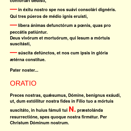
confortári dedísti,
—
in éxitu nostro spe nos suávi consolári dignéris.
Qui tres púeros de médio ignis eruísti,
—
líbera ánimas defunctórum a pœnis, quas pro
peccátis patiúntur.
Deus vivórum et mortuórum, qui Iesum a mórtuis
suscitásti,
—
súscita defúnctos, et nos cum ipsis in glória
ætérna constítue.
Pater noster...
ORATIO
Preces nostras, quǽsumus, Dómine, benígnus exáudi,
ut, dum extóllitur nostra fides in Fílio tuo a mórtuis
N.
suscitáto, in huius fámuli tui
præstolánda
resurrectióne, spes quoque nostra firmétur. Per
Christum Dóminum nostrum.