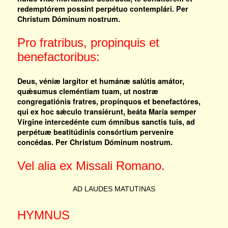
redemptórem possint perpétuo contemplári. Per
Christum Dóminum nostrum.
Pro fratribus, propinquis et
benefactoribus:
Deus, véniæ largítor et humánæ salútis amátor,
quǽsumus cleméntiam tuam, ut nostræ
congregatiónis fratres, propínquos et benefactóres,
qui ex hoc sǽculo transiérunt, beáta María semper
Vírgine intercedénte cum ómnibus sanctis tuis, ad
perpétuæ beatitúdinis consórtium perveníre
concédas. Per Christum Dóminum nostrum.
Vel alia ex Missali Romano.
AD LAUDES MATUTINAS
HYMNUS