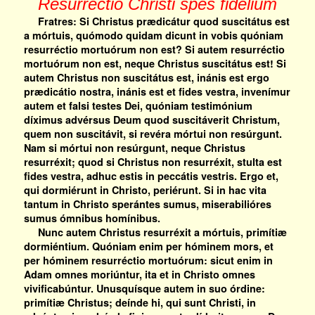
Resurrectio Christi spes fidelium
Fratres: Si Christus prædicátur quod suscitátus est
a mórtuis, quómodo quidam dicunt in vobis quóniam
resurréctio mortuórum non est? Si autem resurréctio
mortuórum non est, neque Christus suscitátus est! Si
autem Christus non suscitátus est, inánis est ergo
prædicátio nostra, inánis est et fides vestra, invenímur
autem et falsi testes Dei, quóniam testimónium
díximus advérsus Deum quod suscitáverit Christum,
quem non suscitávit, si revéra mórtui non resúrgunt.
Nam si mórtui non resúrgunt, neque Christus
resurréxit; quod si Christus non resurréxit, stulta est
fides vestra, adhuc estis in peccátis vestris. Ergo et,
qui dormiérunt in Christo, periérunt. Si in hac vita
tantum in Christo sperántes sumus, miserabilióres
sumus ómnibus homínibus.
Nunc autem Christus resurréxit a mórtuis, primítiæ
dormiéntium. Quóniam enim per hóminem mors, et
per hóminem resurréctio mortuórum: sicut enim in
Adam omnes moriúntur, ita et in Christo omnes
vivificabúntur. Unusquísque autem in suo órdine:
primítiæ Christus; deínde hi, qui sunt Christi, in