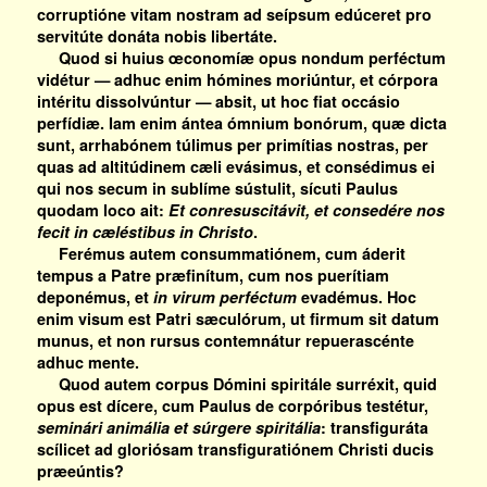
corruptióne vitam nostram ad seípsum edúceret pro
servitúte donáta nobis libertáte.
Quod si huius œconomíæ opus nondum perféctum
vidétur — adhuc enim hómines moriúntur, et córpora
intéritu dissolvúntur — absit, ut hoc fiat occásio
perfídiæ. Iam enim ántea ómnium bonórum, quæ dicta
sunt, arrhabónem túlimus per primítias nostras, per
quas ad altitúdinem cæli evásimus, et consédimus ei
qui nos secum in sublíme sústulit, sícuti Paulus
quodam loco ait:
Et conresuscitávit, et consedére nos
fecit in cæléstibus in Christo
.
Ferémus autem consummatiónem, cum áderit
tempus a Patre præfinítum, cum nos puerítiam
deponémus, et
in virum perféctum
evadémus. Hoc
enim visum est Patri sæculórum, ut firmum sit datum
munus, et non rursus contemnátur repuerascénte
adhuc mente.
Quod autem corpus Dómini spiritále surréxit, quid
opus est dícere, cum Paulus de corpóribus testétur,
seminári animália et súrgere spiritália
: transfiguráta
scílicet ad gloriósam transfiguratiónem Christi ducis
præeúntis?