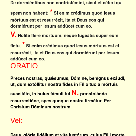
De dormiéntibus non contristémini, sicut et céteri qui
*
spem non habent:
Si enim crédimus quod Iesus
mórtuus est et resurréxit, ita et Deus eos qui
dormiérunt per Iesum addúcet cum eo.
V.
Nolíte flere mórtuum, neque lugeátis super eum
*
fletu.
Si enim crédimus quod Iesus mórtuus est et
resurréxit, ita et Deus eos qui dormiérunt per Iesum
addúcet cum eo.
ORATIO
Preces nostras, quǽsumus, Dómine, benígnus exáudi,
ut, dum extóllitur nostra fides in Fílio tuo a mórtuis
N.
suscitáto, in huius fámuli tui
præstolánda
resurrectióne, spes quoque nostra firmétur. Per
Christum Dóminum nostrum.
Vel:
Deus, glória fidélium et vita iustórum, cuius Fílii morte