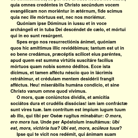
quia omnes credéntes in Christo secúndum vocem
evangélicam non moriéntur in ætérnum, fide scimus
quia nec ille mórtuus est, nec nos moriémur.
Quóniam ipse Dóminus in iussu et in voce
archángeli et in tuba Dei descéndet de cælo, et mórtui
qui in eo sunt resúrgent.
Spes ergo nos resurrectiónis ánimet, quóniam
quos hic amíttimus illic revidébimus; tantum est ut in
eo bene credámus, præcéptis scílicet eius paréntes,
apud quem est summa virtútis suscitáre facílius
mórtuos quam nobis somno déditos. Ecce ista
dícimus, et tamen afféctu néscio quo in lácrimis
retráhimur, et crédulam mentem desidérii frangit
afféctus. Heu! miserábilis humána condício, et sine
Christo vanum omne quod vívimus.
O mors, quæ coniúnctos dívidis, et amicítia
sociátos dura et crudélis dissócias! iam iam confráctæ
sunt vires tuæ. Iam contrítum est ímpium iugum tuum
ab illo, qui tibi per Oséæ rugítus minabátur:
O mors,
ero mors tua
. Unde per Apóstolum insultámus:
Ubi
est, mors, victória tua? Ubi est, mors, acúleus tuus
?
Ipse qui te vicit nos redémit, qui ánimam suam