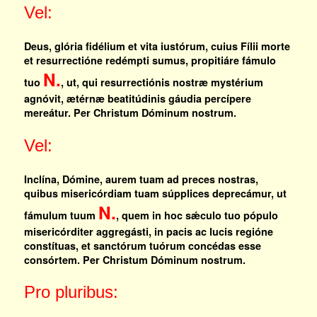
Vel:
Deus, glória fidélium et vita iustórum, cuius Fílii morte
et resurrectióne redémpti sumus, propitiáre fámulo
N.
tuo
, ut, qui resurrectiónis nostræ mystérium
agnóvit, ætérnæ beatitúdinis gáudia percípere
mereátur. Per Christum Dóminum nostrum.
Vel:
Inclína, Dómine, aurem tuam ad preces nostras,
quibus misericórdiam tuam súpplices deprecámur, ut
N.
fámulum tuum
, quem in hoc sǽculo tuo pópulo
misericórditer aggregásti, in pacis ac lucis regióne
constítuas, et sanctórum tuórum concédas esse
consórtem. Per Christum Dóminum nostrum.
Pro pluribus: