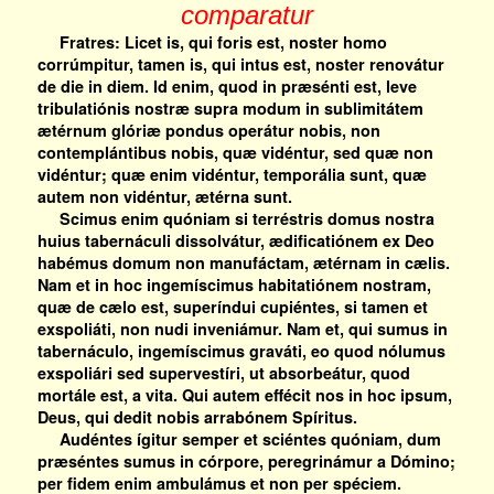
comparatur
Fratres: Licet is, qui foris est, noster homo
corrúmpitur, tamen is, qui intus est, noster renovátur
de die in diem. Id enim, quod in præsénti est, leve
tribulatiónis nostræ supra modum in sublimitátem
ætérnum glóriæ pondus operátur nobis, non
contemplántibus nobis, quæ vidéntur, sed quæ non
vidéntur; quæ enim vidéntur, temporália sunt, quæ
autem non vidéntur, ætérna sunt.
Scimus enim quóniam si terréstris domus nostra
huius tabernáculi dissolvátur, ædificatiónem ex Deo
habémus domum non manufáctam, ætérnam in cælis.
Nam et in hoc ingemíscimus habitatiónem nostram,
quæ de cælo est, superíndui cupiéntes, si tamen et
exspoliáti, non nudi inveniámur. Nam et, qui sumus in
tabernáculo, ingemíscimus graváti, eo quod nólumus
exspoliári sed supervestíri, ut absorbeátur, quod
mortále est, a vita. Qui autem effécit nos in hoc ipsum,
Deus, qui dedit nobis arrabónem Spíritus.
Audéntes ígitur semper et sciéntes quóniam, dum
præséntes sumus in córpore, peregrinámur a Dómino;
per fidem enim ambulámus et non per spéciem.