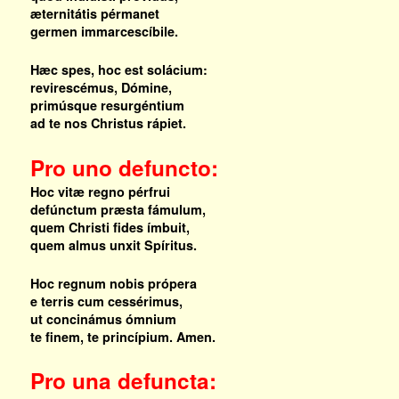
æternitátis pérmanet
germen immarcescíbile.
Hæc spes, hoc est solácium:
revirescémus, Dómine,
primúsque resurgéntium
ad te nos Christus rápiet.
Pro uno defuncto:
Hoc vitæ regno pérfrui
defúnctum præsta fámulum,
quem Christi fides ímbuit,
quem almus unxit Spíritus.
Hoc regnum nobis própera
e terris cum cessérimus,
ut concinámus ómnium
te finem, te princípium. Amen.
Pro una defuncta: