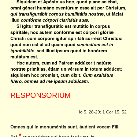
Síquidem et Apóstolus hoc, quod plane sciébat,
omni géneri humáno eventúrum esse ait per Christum,
qui transfigurábit corpus humilitátis nostræ
, ut fáciat
illud
confórme córpori claritátis suæ
.
Si ígitur transfigurátio est mutátio in corpus
spiritále; hoc autem confórme est córpori glóriæ
Christi: cum córpore ígitur spiritáli surréxit Christus;
quod non est áliud quam quod
seminátum est in
ignobilitáte
, sed illud ipsum quod in honórem
mutátum est.
Hoc autem, cum ad Patrem addúxerit natúræ
nostræ primítias, étiam univérsum in totum addúcet:
síquidem hoc promísit, cum dixit:
Cum exaltátus
fúero, omnes ad me ipsum addúcam.
RESPONSORIUM
Io 5, 28-29; 1 Cor 15, 52
Omnes qui in monuméntis sunt, áudient vocem Fílii
*
Dei;
et procédent qui bona fecérunt, in