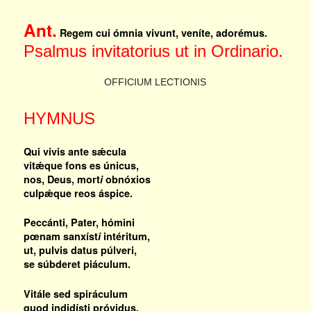
Ant.
Regem cui ómnia vivunt, veníte, adorémus.
Psalmus invitatorius ut in Ordinario.
OFFICIUM LECTIONIS
HYMNUS
Qui vivis ante sǽcula
vitǽque fons es únicus,
nos, Deus, mort
i
obnóxios
culpǽque reos áspice.
Peccánti, Pater, hómini
pœnam sanxíst
i
intéritum,
ut, pulvis datus púlveri,
se súbderet piáculum.
Vitále sed spiráculum
quod indidísti próvidus,