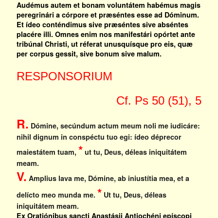
Audémus autem et bonam voluntátem habémus magis
peregrinári a córpore et præséntes esse ad Dóminum.
Et ídeo conténdimus sive præséntes sive abséntes
placére illi. Omnes enim nos manifestári opórtet ante
tribúnal Christi, ut réferat unusquísque pro eis, quæ
per corpus gessit, sive bonum sive malum.
RESPONSORIUM
Cf. Ps 50 (51), 5
R.
Dómine, secúndum actum meum noli me iudicáre:
nihil dignum in conspéctu tuo egi: ídeo déprecor
*
maiestátem tuam,
ut tu, Deus, déleas iniquitátem
meam.
V.
Amplius lava me, Dómine, ab iniustítia mea, et a
*
delícto meo munda me.
Ut tu, Deus, déleas
iniquitátem meam.
Ex Oratiónibus sancti Anastásii Antiochéni epíscopi