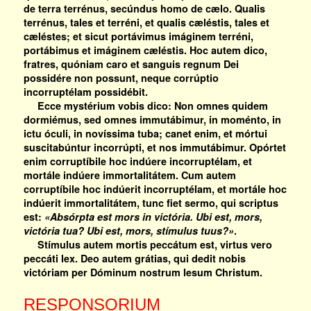
de terra terrénus, secúndus homo de cælo. Qualis
terrénus, tales et terréni, et qualis cæléstis, tales et
cæléstes; et sicut portávimus imáginem terréni,
portábimus et imáginem cæléstis. Hoc autem dico,
fratres, quóniam caro et sanguis regnum Dei
possidére non possunt, neque corrúptio
incorruptélam possidébit.
Ecce mystérium vobis dico: Non omnes quidem
dormiémus, sed omnes immutábimur, in moménto, in
ictu óculi, in novíssima tuba; canet enim, et mórtui
suscitabúntur incorrúpti, et nos immutábimur. Opórtet
enim corruptíbile hoc indúere incorruptélam, et
mortále indúere immortalitátem. Cum autem
corruptíbile hoc indúerit incorruptélam, et mortále hoc
indúerit immortalitátem, tunc fiet sermo, qui scriptus
est:
«Absórpta est mors in victória. Ubi est, mors,
victória tua? Ubi est, mors, stímulus tuus?»
.
Stímulus autem mortis peccátum est, virtus vero
peccáti lex. Deo autem grátias, qui dedit nobis
victóriam per Dóminum nostrum Iesum Christum.
RESPONSORIUM