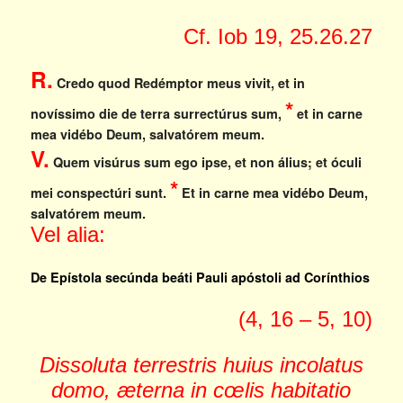
Cf. Iob 19, 25.26.27
R.
Credo quod Redémptor meus vivit, et in
*
novíssimo die de terra surrectúrus sum,
et in carne
mea vidébo Deum, salvatórem meum.
V.
Quem visúrus sum ego ipse, et non álius; et óculi
*
mei conspectúri sunt.
Et in carne mea vidébo Deum,
salvatórem meum.
Vel alia:
De Epístola secúnda beáti Pauli apóstoli ad Corínthios
(4, 16 – 5, 10)
Dissoluta terrestris huius incolatus
domo, æterna in cœlis habitatio