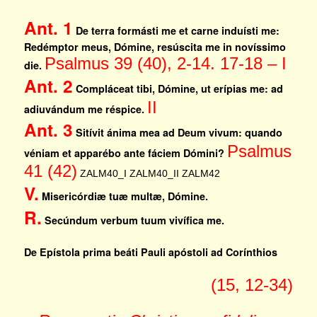
Ant. 1
De terra formásti me et carne induísti me:
Redémptor meus, Dómine, resúscita me in novíssimo
Psalmus 39 (40), 2-14. 17-18 – I
die.
Ant. 2
Compláceat tibi, Dómine, ut erípias me: ad
II
adiuvándum me réspice.
Ant. 3
Sitívit ánima mea ad Deum vivum: quando
Psalmus
véniam et apparébo ante fáciem Dómini?
41 (42)
ZALM40_I
ZALM40_II
ZALM42
V.
Misericórdiæ tuæ multæ, Dómine.
R.
Secúndum verbum tuum vivífica me.
De Epístola prima beáti Pauli apóstoli ad Corínthios
(15, 12-34)