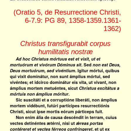
(Oratio 5, de Resurrectione Christi,
6-7.9: PG 89, 1358-1359.1361-
1362)
Christus transfigurabit corpus
humilitatis nostræ
Ad hoc Christus mórtuus est et vixit, ut et
mortuórum et vivórum Dóminus sit
. Sed
non est Deus,
Deus mortuórum, sed vivéntium
. Igitur mórtui, quibus
qui vixit dominátur, non sunt ámplius mórtui, sed
vivéntes; et idcírco dominátur eis vita, ut vivant, non
ámplius mortem metuéntes, sicut
Christus excitátus a
mórtuis non ámplius móritur
.
Sic suscitáti et a corruptióne liberáti, non ámplius
mortem vidébunt, futúri partícipes resurrectiónis
Christi, sicut ipse mortis eórum párticeps fuit.
Non enim ália de causa descéndit in terram, cuius
vectes detinéntes ætérni, nisi ut
ǽreas portas
contéreret et vectes férreos confríngeret
, et ut ex