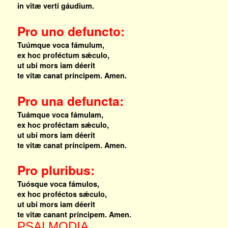
in vitæ verti gáudium.
Pro uno defuncto:
Tuúmque voca fámulum,
ex hoc proféctum sǽculo,
ut ubi mors iam déerit
te vitæ canat príncipem. Amen.
Pro una defuncta:
Tuámque voca fámulam,
ex hoc proféctam sǽculo,
ut ubi mors iam déerit
te vitæ canat príncipem. Amen.
Pro pluribus:
Tuósque voca fámulos,
ex hoc proféctos sǽculo,
ut ubi mors iam déerit
te vitæ canant príncipem. Amen.
PSALMODIA