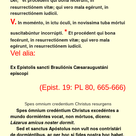
resurrectiónem vitæ; qui vero mala egérunt, in
resurrectiónem iudícii.
V.
In moménto, in ictu óculi, in novíssima tuba mórtui
*
suscitabúntur incorrúpti.
Et procédent qui bona
fecérunt, in resurrectiónem vitæ; qui vero mala
egérunt, in resurrectiónem iudícii.
Vel alia:
Ex Epístolis sancti Brauliónis Cæsaraugustáni
epíscopi
(Epist. 19: PL 80, 665-666)
Spes omnium credentium Christus resurgens
Spes ómnium credéntium Christus excedéntes a
mundo dormiéntes vocat, non mórtuos, dicens:
Lázarus amícus noster dormit
.
Sed et sanctus Apóstolus non vult nos contristári
de dormiéntibus, ac per hoc si fides nostra hoc habet,