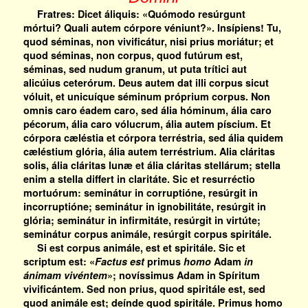
Fratres: Dicet áliquis: «Quómodo resúrgunt
mórtui? Quali autem córpore véniunt?». Insípiens! Tu,
quod séminas, non vivificátur, nisi prius moriátur; et
quod séminas, non corpus, quod futúrum est,
séminas, sed nudum granum, ut puta trítici aut
alicúius ceterórum. Deus autem dat illi corpus sicut
vóluit, et unicuíque séminum próprium corpus. Non
omnis caro éadem caro, sed ália hóminum, ália caro
pécorum, ália caro vólucrum, ália autem píscium. Et
córpora cæléstia et córpora terréstria, sed ália quidem
cæléstium glória, ália autem terréstrium. Alia cláritas
solis, ália cláritas lunæ et ália cláritas stellárum; stella
enim a stella differt in claritáte. Sic et resurréctio
mortuórum: seminátur in corruptióne, resúrgit in
incorruptióne; seminátur in ignobilitáte, resúrgit in
glória; seminátur in infirmitáte, resúrgit in virtúte;
seminátur corpus animále, resúrgit corpus spiritále.
Si est corpus animále, est et spiritále. Sic et
scriptum est: «
Factus est
primus
homo
Adam
in
ánimam vivéntem
»; novíssimus Adam in Spíritum
vivificántem. Sed non prius, quod spiritále est, sed
quod animále est; deínde quod spiritále. Primus homo