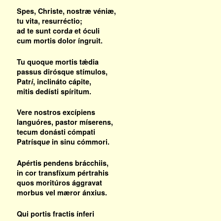
Spes, Christe, nostræ véniæ,
tu vita, resurréctio;
ad te sunt cord
a
et óculi
cum mortis dolor íngruit.
Tu quoque mortis tǽdia
passus dirósque stímulos,
Patr
i
, inclináto cápite,
mitis dedísti spíritum.
Vere nostros excípiens
languóres, pastor míserens,
tecum donásti cómpati
Patrísqu
e
in sinu cómmori.
Apértis pendens brácchiis,
in cor transfíxum pértrahis
quos moritúros ággravat
morbus vel mæror ánxius.
Qui portis fractis ínferi