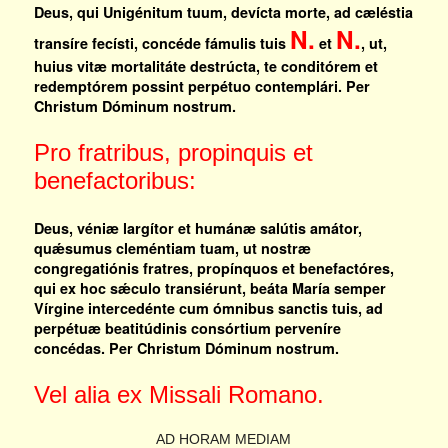
Deus, qui Unigénitum tuum, devícta morte, ad cæléstia
N.
N.
transíre fecísti, concéde fámulis tuis
et
, ut,
huius vitæ mortalitáte destrúcta, te conditórem et
redemptórem possint perpétuo contemplári. Per
Christum Dóminum nostrum.
Pro fratribus, propinquis et
benefactoribus:
Deus, véniæ largítor et humánæ salútis amátor,
quǽsumus cleméntiam tuam, ut nostræ
congregatiónis fratres, propínquos et benefactóres,
qui ex hoc sǽculo transiérunt, beáta María semper
Vírgine intercedénte cum ómnibus sanctis tuis, ad
perpétuæ beatitúdinis consórtium perveníre
concédas. Per Christum Dóminum nostrum.
Vel alia ex Missali Romano.
AD HORAM MEDIAM