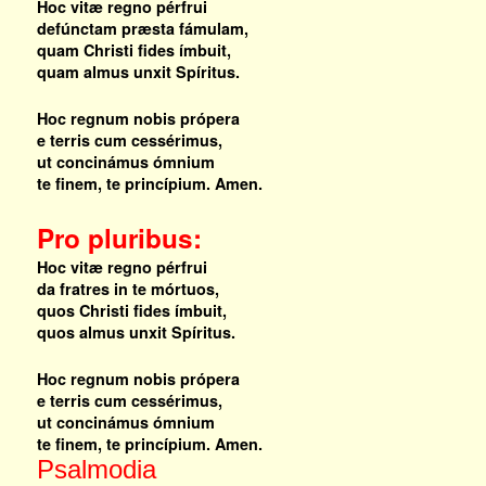
Hoc vitæ regno pérfrui
defúnctam præsta fámulam,
quam Christi fides ímbuit,
quam almus unxit Spíritus.
Hoc regnum nobis própera
e terris cum cessérimus,
ut concinámus ómnium
te finem, te princípium. Amen.
Pro pluribus:
Hoc vitæ regno pérfrui
da fratres in te mórtuos,
quos Christi fides ímbuit,
quos almus unxit Spíritus.
Hoc regnum nobis própera
e terris cum cessérimus,
ut concinámus ómnium
te finem, te princípium. Amen.
Psalmodia