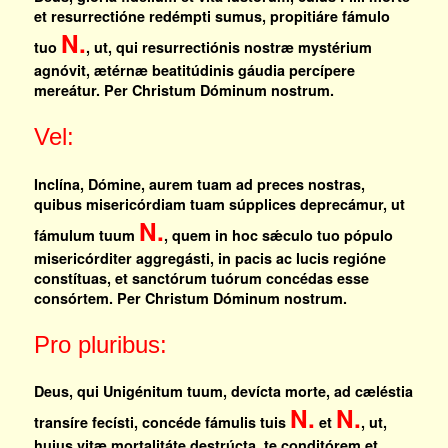
et resurrectióne redémpti sumus, propitiáre fámulo
N.
tuo
, ut, qui resurrectiónis nostræ mystérium
agnóvit, ætérnæ beatitúdinis gáudia percípere
mereátur. Per Christum Dóminum nostrum.
Vel:
Inclína, Dómine, aurem tuam ad preces nostras,
quibus misericórdiam tuam súpplices deprecámur, ut
N.
fámulum tuum
, quem in hoc sǽculo tuo pópulo
misericórditer aggregásti, in pacis ac lucis regióne
constítuas, et sanctórum tuórum concédas esse
consórtem. Per Christum Dóminum nostrum.
Pro pluribus:
Deus, qui Unigénitum tuum, devícta morte, ad cæléstia
N.
N.
transíre fecísti, concéde fámulis tuis
et
, ut,
huius vitæ mortalitáte destrúcta, te conditórem et