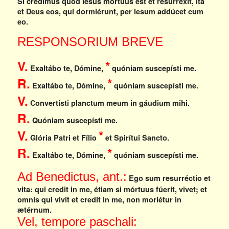
Si crédimus quod Iesus mórtuus est et resurréxit, ita
et Deus eos, qui dormiérunt, per Iesum addúcet cum
eo.
RESPONSORIUM BREVE
V.
*
Exaltábo te, Dómine,
quóniam suscepísti me.
R.
*
Exaltábo te, Dómine,
quóniam suscepísti me.
V.
Convertísti planctum meum in gáudium mihi.
R.
Quóniam suscepísti me.
V.
*
Glória Patri et Fílio
et Spirítui Sancto.
R.
*
Exaltábo te, Dómine,
quóniam suscepísti me.
Ad Benedictus, ant.:
Ego sum resurréctio et
vita: qui credit in me, étiam si mórtuus fúerit, vivet; et
omnis qui vivit et credit in me, non moriétur in
ætérnum.
Vel, tempore paschali: