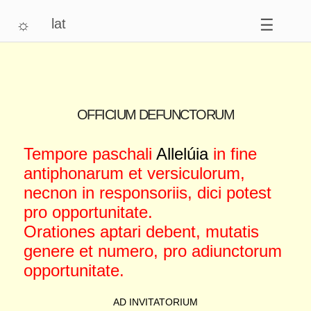
☼
lat
☰
OFFICIUM DEFUNCTORUM
Tempore paschali
Allelúia
in fine
antiphonarum et versiculorum,
necnon in responsoriis, dici potest
pro opportunitate.
Orationes aptari debent, mutatis
genere et numero, pro adiunctorum
opportunitate.
AD INVITATORIUM