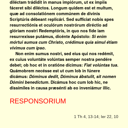
diléctam trádidit in manus impiórum, ut ex ímpiis
fáceret sibi diléctos. Longum quidem est et multum,
quæ ad consolatiónem commúnem de divínis
Scriptúris débeant replicári. Sed suffíciat nobis spes
resurrectiónis et oculórum nostrórum diréctio ad
glóriam nostri Redemptóris, in quo nos fide iam
resurrexísse putámus, dicénte Apóstolo:
Si enim
mórtui sumus cum Christo, crédimus quia simul étiam
vívimus cum ipso
.
Non enim sumus nostri, sed eius qui nos redémit,
ex cuius voluntáte volúntas semper nostra pendére
debet; ob hoc et in oratióne dícimus:
Fiat volúntas tua
.
Quámobrem necésse est ut cum Iob in fúnere
dicámus:
Dóminus dedit, Dóminus ábstulit, sit nomen
Dómini benedíctum
. Dicámus hoc cum Iob hic, ne
dissímiles in causa præsénti ab eo inveniámur illic.
RESPONSORIUM
1 Th 4, 13-14; Ier 22, 10