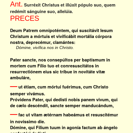
Ant.
Surréxit Christus et illúxit pópulo suo, quem
redémit sánguine suo, allelúia.
PRECES
Deum Patrem omnipoténtem, qui suscitávit Iesum
Christum a mórtuis et vivificábit mortália córpora
nostra, deprecémur, clamántes:
Dómine, vivífica nos in Christo.
Pater sancte, nos consepúltos per baptísmum in
mortem cum Fílio tuo et conresuscitátos in
resurrectiónem eius sic tríbue in novitáte vitæ
ambuláre,
—
ut étiam, cum mórtui fuérimus, cum Christo
semper vivámus.
Próvidens Pater, qui dedísti nobis panem vivum, qui
de cælo descéndit, sancte semper manducándum,
—
fac ut vitam ætérnam habeámus et resuscitémur
in novíssimo die.
Dómine, qui Fílium tuum in agonía factum ab ángelo