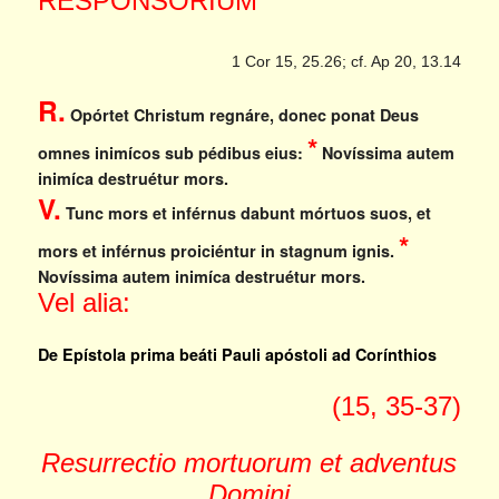
RESPONSORIUM
1 Cor 15, 25.26; cf. Ap 20, 13.14
R.
Opórtet Christum regnáre, donec ponat Deus
*
omnes inimícos sub pédibus eius:
Novíssima autem
inimíca destruétur mors.
V.
Tunc mors et inférnus dabunt mórtuos suos, et
*
mors et inférnus proiciéntur in stagnum ignis.
Novíssima autem inimíca destruétur mors.
Vel alia:
De Epístola prima beáti Pauli apóstoli ad Corínthios
(15, 35-37)
Resurrectio mortuorum et adventus
Domini