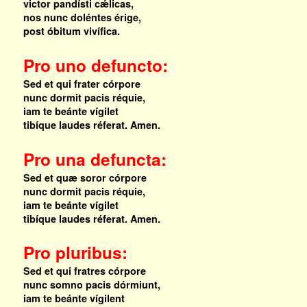
victor pandísti cǽlicas,
nos nunc doléntes érige,
post óbitum vivífica.
Pro uno defuncto:
Sed et qui frater córpore
nunc dormit pacis réquie,
iam te beánte vígilet
tibíque laudes réferat. Amen.
Pro una defuncta:
Sed et quæ soror córpore
nunc dormit pacis réquie,
iam te beánte vígilet
tibíque laudes réferat. Amen.
Pro pluribus:
Sed et qui fratres córpore
nunc somno pacis dórmiunt,
iam te beánte vígilent