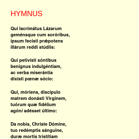
HYMNUS
Qui lacrimátus Lázarum
geménsque cum soróribus,
ipsum fecísti prǽpotens
illárum reddi stúdiis:
Qui petivísti sóntibus
benígnus indulgéntiam,
ac verba miserántia
dixísti pœnæ sócio:
Qui, móriens, discípulo
matrem donásti Vírginem,
tuórum quæ fidélium
agón
i
adésset último:
Da nobis, Christe Dómine,
tuo redémptis sánguine,
duræ mortis tristítiam