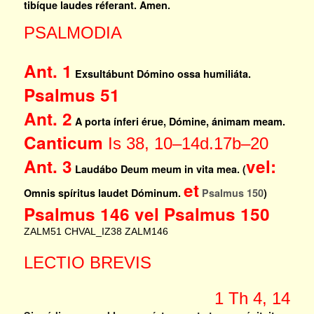
tibíque laudes réferant. Amen.
PSALMODIA
Ant. 1
Exsultábunt Dómino ossa humiliáta.
Psalmus 51
Ant. 2
A porta ínferi érue, Dómine, ánimam meam.
Canticum
Is 38, 10–14d.17b–20
Ant. 3
vel:
Laudábo Deum meum in vita mea. (
et
Omnis spíritus laudet Dóminum.
Psalmus 150
)
Psalmus 146 vel Psalmus 150
ZALM51
CHVAL_IZ38
ZALM146
LECTIO BREVIS
1 Th 4, 14