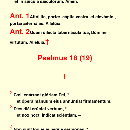
et in sǽcula sæculórum. Amen.
Ant. 1
Attóllite, portæ, cápita vestra, et elevámini,
portæ æternáles.
Allelúia.
Ant. 2
Quam dilécta tabernácula tua, Dómine
†
virtútum.
Allelúia.
Psalmus 18 (19)
I
2
Cæli enárrant glóriam Dei, *
et ópera mánuum eius annúntiat firmaméntum.
3
Dies diéi erúctat verbum, *
et nox nocti índicat sciéntiam. –
4
Non sunt loquélæ neque sermónes, *