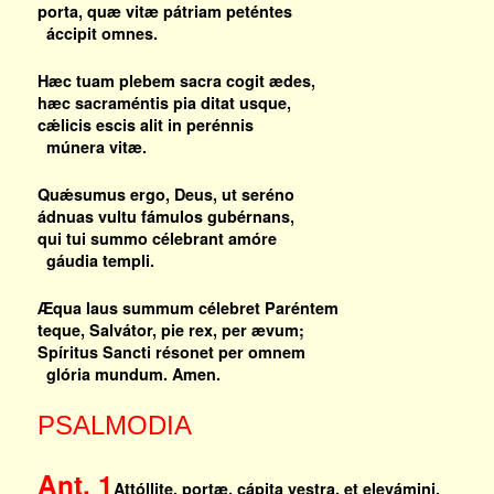
porta, quæ vitæ pátriam peténtes
áccipit omnes.
Hæc tuam plebem sacra cogit ædes,
hæc sacraméntis pia ditat usque,
cǽlicis escis alit in perénnis
múnera vitæ.
Quǽsumus ergo, Deus, ut seréno
ádnuas vultu fámulos gubérnans,
qui tui summo célebrant amóre
gáudia templi.
Æqua laus summum célebret Paréntem
teque, Salvátor, pie rex, per ævum;
Spíritus Sancti résonet per omnem
glória mundum. Amen.
PSALMODIA
Ant. 1
Attóllite, portæ, cápita vestra, et elevámini,