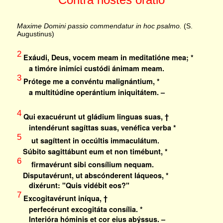
Maxime Domini passio commendatur in hoc psalmo.
(S.
Augustinus)
2
Exáudi, Deus, vocem meam in meditatióne mea; *
a timóre inimíci custódi ánimam meam.
3
Prótege me a convéntu malignántium, *
a multitúdine operántium iniquitátem. –
4
Qui exacuérunt ut gládium linguas suas, †
intendérunt sagíttas suas, venéfica verba *
5
ut sagíttent in occúltis immaculátum.
Súbito sagittábunt eum et non timébunt, *
6
firmavérunt sibi consílium nequam.
Disputavérunt, ut abscónderent láqueos, *
dixérunt: "Quis vidébit eos?"
7
Excogitavérunt iníqua, †
perfecérunt excogitáta consília. *
Interióra hóminis et cor eius abýssus. –