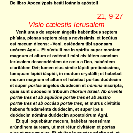
De libro Apocalýpsis beáti Ioánnis apóstoli
21, 9-27
Visio cælestis Ierusalem
Venit unus de septem ángelis habéntibus septem
phíalas, plenas septem plagis novíssimis, et locútus
est mecum dicens: «Veni, osténdam tibi sponsam
uxórem Agni». Et sústulit me in spíritu super montem
magnum et altum et osténdit mihi civitátem sanctam
Ierúsalem descendéntem de cælo a Deo, habéntem
claritátem Dei; lumen eius símile lápidi pretiosíssimo,
tamquam lápidi iáspidi, in modum crystálli; et habébat
murum magnum et altum et habébat portas duódecim
et super
portas
ángelos duódecim et
nómina
inscrípta,
quæ sunt duódecim tríbuum
filiórum Israel. Ab oriénte
portæ tres et ab aquilóne portæ tres et ab austro
portæ tres et ab occásu portæ tres
; et murus civitátis
habens fundaménta duódecim, et super ipsis
duódecim nómina duódecim apostolórum Agni.
Et qui loquebátur mecum, habébat mensúram
arúndinem áuream, ut metirétur civitátem et portas
eius et murum eius. Et cívitas in quadro pósita est, et