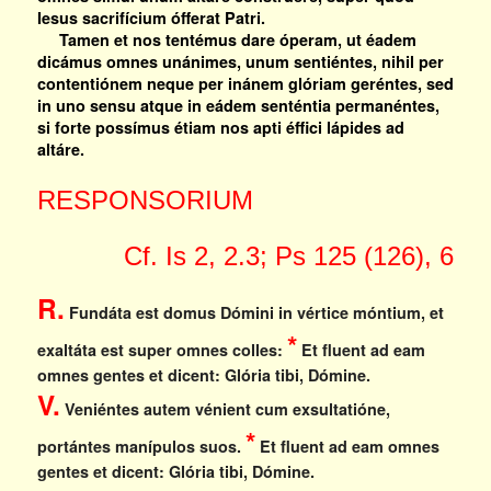
Iesus sacrifícium ófferat Patri.
Tamen et nos tentémus dare óperam, ut éadem
dicámus omnes unánimes, unum sentiéntes, nihil per
contentiónem neque per inánem glóriam geréntes, sed
in uno sensu atque in eádem senténtia permanéntes,
si forte possímus étiam nos apti éffici lápides ad
altáre.
RESPONSORIUM
Cf. Is 2, 2.3; Ps 125 (126), 6
R.
Fundáta est domus Dómini in vértice móntium, et
*
exaltáta est super omnes colles:
Et fluent ad eam
omnes gentes et dicent: Glória tibi, Dómine.
V.
Veniéntes autem vénient cum exsultatióne,
*
portántes manípulos suos.
Et fluent ad eam omnes
gentes et dicent: Glória tibi, Dómine.