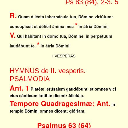
Ps 83 (84), 2-3. 5
R.
Quam dilécta tabernácula tua, Dómine virtútum:
*
concupíscit et déficit ánima mea
in átria Dómini.
V.
Qui hábitant in domo tua, Dómine, in perpétuum
*
laudábunt te.
In átria Dómini.
I VESPERAS
HYMNUS de II. vesperis.
PSALMODIA
Ant. 1
Platéæ Ierúsalem gaudébunt, et omnes vici
eius cánticum lætítiæ dicent: Allelúia.
Tempore Quadragesimæ: Ant.
In
templo Dómini omnes dicent: glóriam.
Psalmus 63 (64)