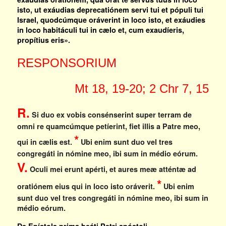
isto, ut exáudias deprecatiónem servi tui et pópuli tui
Israel, quodcúmque oráverint in loco isto, et exáudies
in loco habitáculi tui in cælo et, cum exaudíeris,
propítius eris».
RESPONSORIUM
Mt 18, 19-20; 2 Chr 7, 15
R.
Si duo ex vobis consénserint super terram de
omni re quamcúmque petíerint, fiet illis a Patre meo,
*
qui in cælis est.
Ubi enim sunt duo vel tres
congregáti in nómine meo, ibi sum in médio eórum.
V.
Oculi mei erunt apérti, et aures meæ atténtæ ad
*
oratiónem eius qui in loco isto oráverit.
Ubi enim
sunt duo vel tres congregáti in nómine meo, ibi sum in
médio eórum.