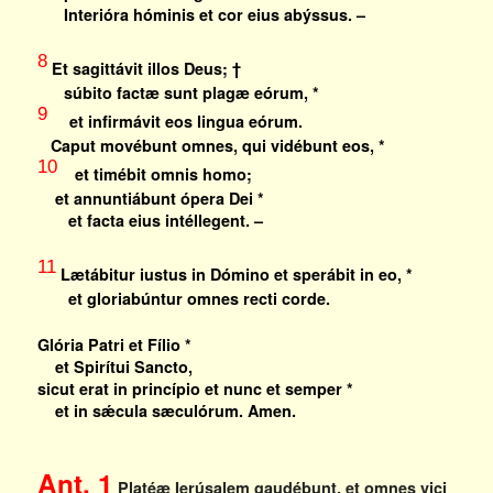
Interióra hóminis et cor eius abýssus. –
8
Et sagittávit illos Deus; †
súbito factæ sunt plagæ eórum, *
9
et infirmávit eos lingua eórum.
Caput movébunt omnes, qui vidébunt eos, *
10
et timébit omnis homo;
et annuntiábunt ópera Dei *
et facta eius intéllegent. –
11
Lætábitur iustus in Dómino et sperábit in eo, *
et gloriabúntur omnes recti corde.
Glória Patri et Fílio *
et Spirítui Sancto,
sicut erat in princípio et nunc et semper *
et in sǽcula sæculórum. Amen.
Ant. 1
Platéæ Ierúsalem gaudébunt, et omnes vici