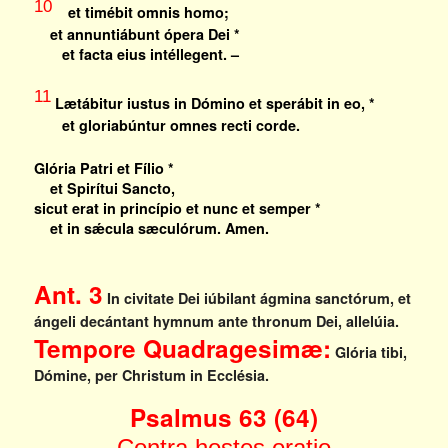
10
et timébit omnis homo;
et annuntiábunt ópera Dei *
et facta eius intéllegent. –
11
Lætábitur iustus in Dómino et sperábit in eo, *
et gloriabúntur omnes recti corde.
Glória Patri et Fílio *
et Spirítui Sancto,
sicut erat in princípio et nunc et semper *
et in sǽcula sæculórum. Amen.
Ant. 3
In civitate Dei iúbilant ágmina sanctórum, et
ángeli decántant hymnum ante thronum Dei, allelúia.
Tempore Quadragesimæ:
Glória tibi,
Dómine, per Christum in Ecclésia.
Psalmus 63 (64)
Contra hostes oratio