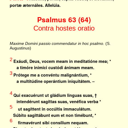
portæ æternáles.
Allelúia.
Psalmus 63 (64)
Contra hostes oratio
Maxime Domini passio commendatur in hoc psalmo.
(S.
Augustinus)
2
Exáudi, Deus, vocem meam in meditatióne mea; *
a timóre inimíci custódi ánimam meam.
3
Prótege me a convéntu malignántium, *
a multitúdine operántium iniquitátem. –
4
Qui exacuérunt ut gládium linguas suas, †
intendérunt sagíttas suas, venéfica verba *
5
ut sagíttent in occúltis immaculátum.
Súbito sagittábunt eum et non timébunt, *
6
firmavérunt sibi consílium nequam.