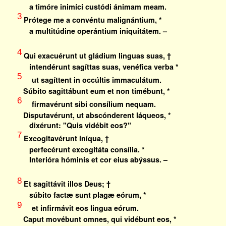
a timóre inimíci custódi ánimam meam.
3
Prótege me a convéntu malignántium, *
a multitúdine operántium iniquitátem. –
4
Qui exacuérunt ut gládium linguas suas, †
intendérunt sagíttas suas, venéfica verba *
5
ut sagíttent in occúltis immaculátum.
Súbito sagittábunt eum et non timébunt, *
6
firmavérunt sibi consílium nequam.
Disputavérunt, ut abscónderent láqueos, *
dixérunt: "Quis vidébit eos?"
7
Excogitavérunt iníqua, †
perfecérunt excogitáta consília. *
Interióra hóminis et cor eius abýssus. –
8
Et sagittávit illos Deus; †
súbito factæ sunt plagæ eórum, *
9
et infirmávit eos lingua eórum.
Caput movébunt omnes, qui vidébunt eos, *