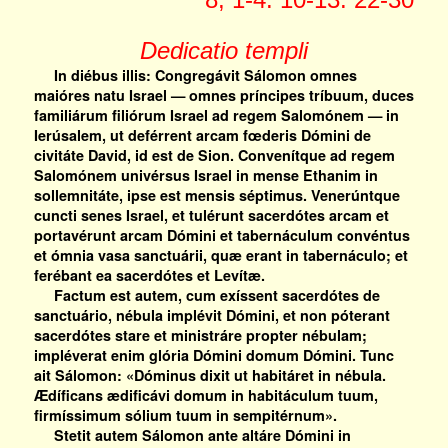
Dedicatio templi
In diébus illis: Congregávit Sálomon omnes
maióres natu Israel — omnes príncipes tríbuum, duces
familiárum filiórum Israel ad regem Salomónem — in
Ierúsalem, ut deférrent arcam fœderis Dómini de
civitáte David, id est de Sion. Convenítque ad regem
Salomónem univérsus Israel in mense Ethanim in
sollemnitáte, ipse est mensis séptimus. Venerúntque
cuncti senes Israel, et tulérunt sacerdótes arcam et
portavérunt arcam Dómini et tabernáculum convéntus
et ómnia vasa sanctuárii, quæ erant in tabernáculo; et
ferébant ea sacerdótes et Levítæ.
Factum est autem, cum exíssent sacerdótes de
sanctuário, nébula implévit Dómini, et non póterant
sacerdótes stare et ministráre propter nébulam;
impléverat enim glória Dómini domum Dómini. Tunc
ait Sálomon: «Dóminus dixit ut habitáret in nébula.
Ædíficans ædificávi domum in habitáculum tuum,
firmíssimum sólium tuum in sempitérnum».
Stetit autem Sálomon ante altáre Dómini in