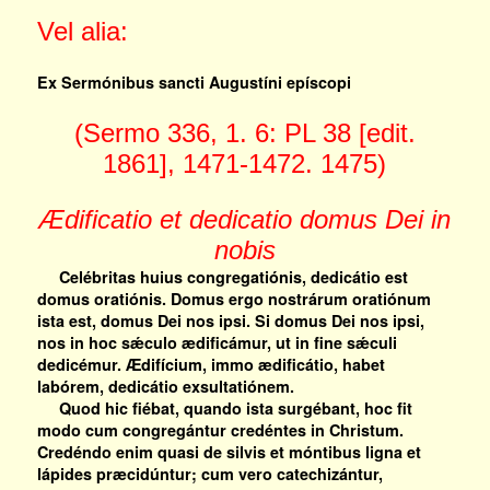
Vel alia:
Ex Sermónibus sancti Augustíni epíscopi
(Sermo 336, 1. 6: PL 38 [edit.
1861], 1471-1472. 1475)
Ædificatio et dedicatio domus Dei in
nobis
Celébritas huius congregatiónis, dedicátio est
domus oratiónis. Domus ergo nostrárum oratiónum
ista est, domus Dei nos ipsi. Si domus Dei nos ipsi,
nos in hoc sǽculo ædificámur, ut in fine sǽculi
dedicémur. Ædifícium, immo ædificátio, habet
labórem, dedicátio exsultatiónem.
Quod hic fiébat, quando ista surgébant, hoc fit
modo cum congregántur credéntes in Christum.
Credéndo enim quasi de silvis et móntibus ligna et
lápides præcidúntur; cum vero catechizántur,