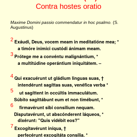
Contra hostes oratio
Maxime Domini passio commendatur in hoc psalmo.
(S.
Augustinus)
2
Exáudi, Deus, vocem meam in meditatióne mea; *
a timóre inimíci custódi ánimam meam.
3
Prótege me a convéntu malignántium, *
a multitúdine operántium iniquitátem. –
4
Qui exacuérunt ut gládium linguas suas, †
intendérunt sagíttas suas, venéfica verba *
5
ut sagíttent in occúltis immaculátum.
Súbito sagittábunt eum et non timébunt, *
6
firmavérunt sibi consílium nequam.
Disputavérunt, ut abscónderent láqueos, *
dixérunt: "Quis vidébit eos?"
7
Excogitavérunt iníqua, †
perfecérunt excogitáta consília. *