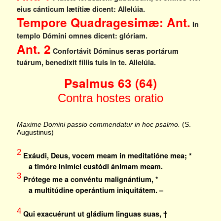
eius cánticum lætítiæ dicent: Allelúia.
Tempore Quadragesimæ: Ant.
In
templo Dómini omnes dicent: glóriam.
Ant. 2
Confortávit Dóminus seras portárum
tuárum, benedíxit fíliis tuis in te.
Allelúia.
Psalmus 63 (64)
Contra hostes oratio
Maxime Domini passio commendatur in hoc psalmo.
(S.
Augustinus)
2
Exáudi, Deus, vocem meam in meditatióne mea; *
a timóre inimíci custódi ánimam meam.
3
Prótege me a convéntu malignántium, *
a multitúdine operántium iniquitátem. –
4
Qui exacuérunt ut gládium linguas suas, †