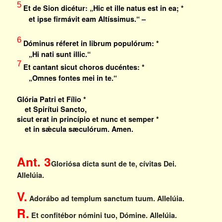
5
Et de Sion dicétur: „Hic et ille natus est in ea; *
et ipse firmávit eam Altíssimus.“ –
6
Dóminus réferet in librum populórum: *
„Hi nati sunt illic.“
7
Et cantant sicut choros ducéntes: *
„Omnes fontes mei in te.“
Glória Patri et Fílio *
et Spirítui Sancto,
sicut erat in princípio et nunc et semper *
et in sǽcula sæculórum. Amen.
Ant. 3
Gloriósa dicta sunt de te, cívitas Dei.
Allelúia.
V.
Adorábo ad templum sanctum tuum.
Allelúia.
R.
Et confitébor nómini tuo, Dómine.
Allelúia.