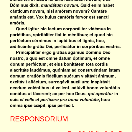
Dóminus dixit:
mandátum novum
. Quid enim habet
cánticum novum, nisi amórem novum? Cantáre
amántis est. Vox huius cantóris fervor est sancti
amóris.
Quod ígitur hic factum corporáliter vidémus in
pariétibus, spiritáliter fiat in méntibus; et quod hic
perféctum cérnimus in lapídibus et lignis, hoc,
ædificánte grátia Dei, perficiátur in corpóribus vestris.
Principáliter ergo grátias agámus Dómino Deo
nostro, a quo est omne datum óptimum, et omne
donum perféctum; et eius bonitátem tota cordis
alacritáte laudémus, quóniam ad construéndam istam
domum oratiónis fidélium suórum visitávit ánimum,
excitávit afféctum, surrogávit auxílium; inspirávit
necdum voléntibus ut vellent, adiúvit bonæ voluntátis
conátus ut fácerent; ac per hoc Deus,
qui operátur
in
suis
et velle et perfícere pro bona voluntáte
, hæc
ómnia ipse cœpit, ipse perfécit.
RESPONSORIUM