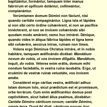
baptizántur, formántur, tamquam inter manus
fabrórum et opíficum dolántur, collineántur,
complanántur.
Verúmtamen domum Dómini non fáciunt, nisi
quando caritáte compaginántur. Ligna ista et lápides
si non sibi certo órdine cohærérent, si non se pacífice
innécterent, si non se ínvicem cohæréndo sibi
quodam modo amárent; nemo huc intráret. Dénique,
quando vides in áliqua fábrica lápides et ligna bene
sibi cohærére, secúrus intras, ruínam non times.
Volens ergo Dóminus Christus intráre, et in nobis
habitáre, tamquam ædificándo dicébat:
Mandátum
novum do vobis, ut vos ínvicem diligátis. Mandátum
,
inquit,
do vobis
. Véteres enim erátis, domum mihi
nondum faciebátis, in vestra ruína iacebátis. Ergo, ut
eruámini de vestræ ruínæ vetustáte, vos ínvicem
amáte.
Consíderet ergo cáritas vestra, ædificári adhuc
istam domum toto, sicut prædíctum est et promíssum,
orbe terrárum. Cum enim ædificarétur domus post
captivitátem, sicut habet álius psalmus, dicebátur:
Cantáte Dómino cánticum novum; cantáte Dómino,
omnis terra
. Quod ibi dixit:
cánticum novum
; hoc