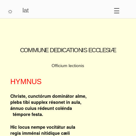
☼
lat
☰
COMMUNE DEDICATIONIS ECCLESIÆ
Officium lectionis
HYMNUS
Christe, cunctórum dominátor alme,
plebs tibi supplex résonet in aula,
ánnuo cuius rédeunt colénda
témpore festa.
Hic locus nempe vocitátur aula
regis imménsi nitidíque cæli