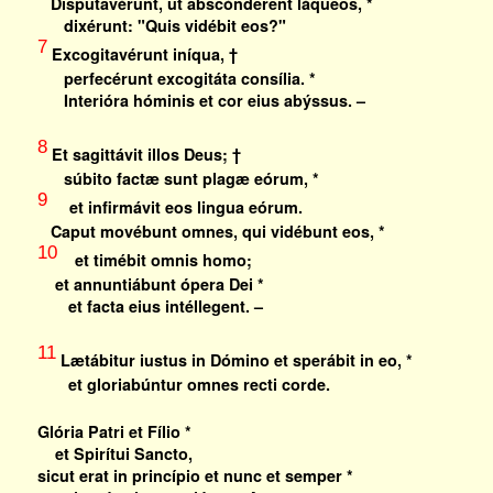
Disputavérunt, ut abscónderent láqueos, *
dixérunt: "Quis vidébit eos?"
7
Excogitavérunt iníqua, †
perfecérunt excogitáta consília. *
Interióra hóminis et cor eius abýssus. –
8
Et sagittávit illos Deus; †
súbito factæ sunt plagæ eórum, *
9
et infirmávit eos lingua eórum.
Caput movébunt omnes, qui vidébunt eos, *
10
et timébit omnis homo;
et annuntiábunt ópera Dei *
et facta eius intéllegent. –
11
Lætábitur iustus in Dómino et sperábit in eo, *
et gloriabúntur omnes recti corde.
Glória Patri et Fílio *
et Spirítui Sancto,
sicut erat in princípio et nunc et semper *