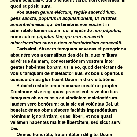
quod et pósiti sunt.
Vos autem
genus eléctum, regále sacerdótium,
gens sancta, pópulus in acquisitiónem, ut virtútes
annuntiétis
eius, qui de ténebris vos vocávit in
admirábile lumen suum; qui aliquándo
non pópulus
,
nunc autem
pópulus Dei; qui non consecúti
misericórdiam
nunc autem
misericórdiam consecúti
.
Caríssimi, óbsecro tamquam ádvenas et peregrínos
abstinére vos a carnálibus desidériis, quæ mílitant
advérsus ánimam; conversatiónem vestram inter
gentes habéntes bonam, ut in eo, quod detréctant de
vobis tamquam de malefactóribus, ex bonis opéribus
considerántes gloríficent Deum in die visitatiónis.
Subiécti estóte omni humánæ creatúræ propter
Dóminum: sive regi quasi præcellénti sive dúcibus
tamquam ab eo missis ad vindíctam malefactórum,
laudem vero bonórum; quia sic est volúntas Dei, ut
benefaciéntes obmutéscere faciátis imprudéntium
hóminum ignorántiam, quasi líberi, et non quasi
velámen habéntes malítiæ libertátem, sed sicut servi
Dei.
Omnes honoráte, fraternitátem dilígite, Deum