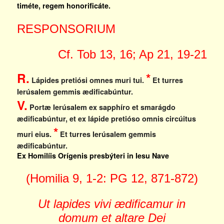
timéte, regem honorificáte.
RESPONSORIUM
Cf. Tob 13, 16; Ap 21, 19-21
R.
*
Lápides pretiósi omnes muri tui.
Et turres
Ierúsalem gemmis ædificabúntur.
V.
Portæ Ierúsalem ex sapphíro et smarágdo
ædificabúntur, et ex lápide pretióso omnis circúitus
*
muri eius.
Et turres Ierúsalem gemmis
ædificabúntur.
Ex Homilíis Orígenis presbýteri in Iesu Nave
(Homilia 9, 1-2: PG 12, 871-872)
Ut lapides vivi ædificamur in
domum et altare Dei