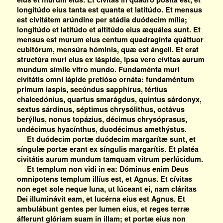
longitúdo eius tanta est quanta et latitúdo. Et mensus
est civitátem arúndine per stádia duódecim mília;
longitúdo et latitúdo et altitúdo eius æquáles sunt. Et
mensus est murum eius centum quadragínta quáttuor
cubitórum, mensúra hóminis, quæ est ángeli. Et erat
structúra muri eius ex iáspide, ipsa vero cívitas aurum
mundum símile vitro mundo. Fundaménta muri
civitátis omni lápide pretióso ornáta: fundaméntum
primum iaspis, secúndus sapphírus, tértius
chalcedónius, quartus smarágdus, quintus sárdonyx,
sextus sárdinus, séptimus chrysólithus, octávus
berýllus, nonus topázius, décimus chrysóprasus,
undécimus hyacínthus, duodécimus amethýstus.
Et duódecim portæ duódecim margarítæ sunt, et
síngulæ portæ erant ex síngulis margarítis. Et platéa
civitátis aurum mundum tamquam vitrum perlúcidum.
Et templum non vidi in ea: Dóminus enim Deus
omnípotens templum illíus est, et Agnus. Et cívitas
non eget sole neque luna, ut lúceant ei, nam cláritas
Dei illuminávit eam, et lucérna eius est Agnus. Et
ambulábunt gentes per lumen eius, et reges terræ
áfferunt glóriam suam in illam; et portæ eius non