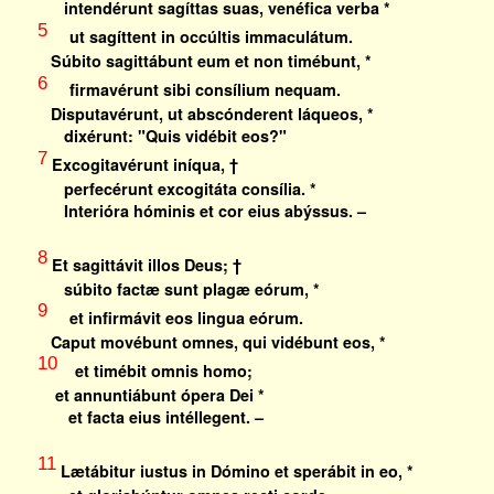
intendérunt sagíttas suas, venéfica verba *
5
ut sagíttent in occúltis immaculátum.
Súbito sagittábunt eum et non timébunt, *
6
firmavérunt sibi consílium nequam.
Disputavérunt, ut abscónderent láqueos, *
dixérunt: "Quis vidébit eos?"
7
Excogitavérunt iníqua, †
perfecérunt excogitáta consília. *
Interióra hóminis et cor eius abýssus. –
8
Et sagittávit illos Deus; †
súbito factæ sunt plagæ eórum, *
9
et infirmávit eos lingua eórum.
Caput movébunt omnes, qui vidébunt eos, *
10
et timébit omnis homo;
et annuntiábunt ópera Dei *
et facta eius intéllegent. –
11
Lætábitur iustus in Dómino et sperábit in eo, *