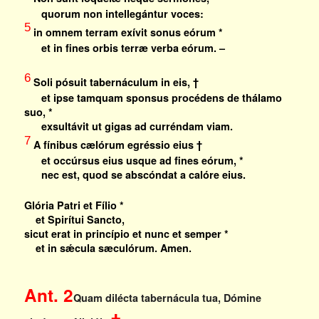
quorum non intellegántur voces:
5
in omnem terram exívit sonus eórum *
et in fines orbis terræ verba eórum. –
6
Soli pósuit tabernáculum in eis, †
et ipse tamquam sponsus procédens de thálamo
suo, *
exsultávit ut gigas ad curréndam viam.
7
A fínibus cælórum egréssio eius †
et occúrsus eius usque ad fines eórum, *
nec est, quod se abscóndat a calóre eius.
Glória Patri et Fílio *
et Spirítui Sancto,
sicut erat in princípio et nunc et semper *
et in sǽcula sæculórum. Amen.
Ant. 2
Quam dilécta tabernácula tua, Dómine