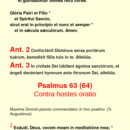
et gloriabúntur omnes recti corde.
Glória Patri et Fílio *
et Spirítui Sancto,
sicut erat in princípio et nunc et semper *
et in sǽcula sæculórum. Amen.
Ant. 2
Confortávit Dóminus seras portárum
tuárum, benedíxit fíliis tuis in te.
Allelúia.
Ant. 3
In civitate Dei iúbilant ágmina sanctórum, et
ángeli decántant hymnum ante thronum Dei, allelúia.
Psalmus 63 (64)
Contra hostes oratio
Maxime Domini passio commendatur in hoc psalmo.
(S.
Augustinus)
2
Exáudi, Deus, vocem meam in meditatióne mea; *