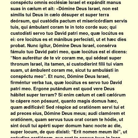
conspéctu omnis ecclésiæ Israel et expándit manus
suas in cælum et ait: «Dómine Deus Israel, non est
símilis tui Deus in cælo désuper et super terra
deórsum, qui custódis pactum et misericórdiam servis
tuis, qui ámbulant coram te in toto corde suo; qui
custodísti servo tuo David patri meo, quæ locútus es
ei: ore locútus es et mánibus perfecísti, ut et hæc dies
probat. Nunc ígitur, Dómine Deus Israel, consérva
fámulo tuo David patri meo, quæ locútus est ei dicens:
“Non auferétur de te vir coram me, qui sédeat super
thronum Israel, ita tamen, si custodíerint fílii tui viam
suam, ut ámbulent coram me, sicut tu ambulásti in
conspéctu meo”. Et nunc, Dómine Deus Israel,
firméntur verba tua, quæ locútus es servo tuo David
patri meo. Ergone putándum est quod vere Deus
hábitet super terram? Si enim cælum et cæli cælórum
te cápere non póssunt, quanto magis domus hæc,
quam ædificávi! Sed réspice ad oratiónem servi tui et
ad preces eius, Dómine Deus meus; audi clamórem et
oratiónem, quam servus tuus orat coram te hódie, ut
sint óculi tui apérti super domum hanc nocte ac die,
super locum, de quo dixísti: “Erit nomen meum ibi”, ut
exáudias oratiónem, qua orat te servus tuus in loco