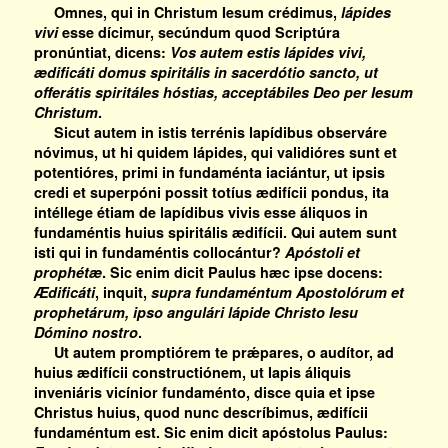
Omnes, qui in Christum Iesum crédimus,
lápides
vivi
esse dícimur, secúndum quod Scriptúra
pronúntiat, dicens:
Vos autem estis lápides vivi,
ædificáti domus spiritális in sacerdótio sancto, ut
offerátis spiritáles hóstias, acceptábiles Deo per Iesum
Christum
.
Sicut autem in istis terrénis lapídibus observáre
nóvimus, ut hi quidem lápides, qui validióres sunt et
potentióres, primi in fundaménta iaciántur, ut ipsis
credi et superpóni possit totíus ædifícii pondus, ita
intéllege étiam de lapídibus vivis esse áliquos in
fundaméntis huius spiritális ædifícii. Qui autem sunt
isti qui in fundaméntis collocántur?
Apóstoli et
prophétæ
. Sic enim dicit Paulus hæc ipse docens:
Ædificáti
, inquit,
supra fundaméntum Apostolórum et
prophetárum, ipso angulári lápide Christo Iesu
Dómino nostro
.
Ut autem promptiórem te prǽpares, o audítor, ad
huius ædifícii constructiónem, ut lapis áliquis
inveniáris vicínior fundaménto, disce quia et ipse
Christus huius, quod nunc descríbimus, ædifícii
fundaméntum est. Sic enim dicit apóstolus Paulus: