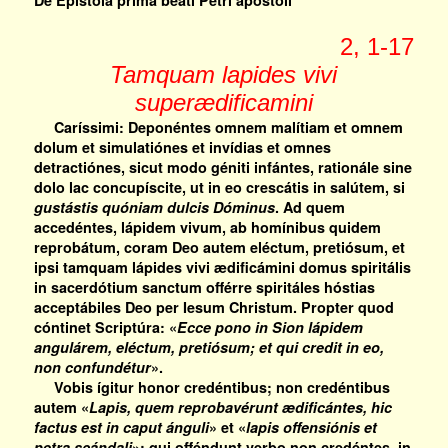
De Epístola prima beáti Petri apóstoli
2, 1-17
Tamquam lapides vivi
superædificamini
Caríssimi: Deponéntes omnem malítiam et omnem
dolum et simulatiónes et invídias et omnes
detractiónes, sicut modo géniti infántes, rationále sine
dolo lac concupíscite, ut in eo crescátis in salútem, si
gustástis quóniam dulcis Dóminus
. Ad quem
accedéntes, lápidem vivum, ab homínibus quidem
reprobátum, coram Deo autem eléctum, pretiósum, et
ipsi tamquam lápides vivi ædificámini domus spiritális
in sacerdótium sanctum offérre spiritáles hóstias
acceptábiles Deo per Iesum Christum. Propter quod
cóntinet Scriptúra: «
Ecce pono in Sion lápidem
angulárem, eléctum, pretiósum; et qui credit in eo,
non confundétur
».
Vobis ígitur honor credéntibus; non credéntibus
autem «
Lapis, quem reprobavérunt ædificántes, hic
factus est in caput ánguli
» et «
lapis offensiónis et
petra scándali
»; qui offéndunt verbo non credéntes, in