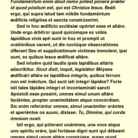
Fundaméntum enim áliud nemo potest pónere præter
id quod pósitum est, qui est Christus Iesus
. Beáti
ergo, qui supra istud tam nóbile fundaméntum
ædifícia religiósa et sancta constrúxerint.
Sed in hoc ædifício ecclésiæ opórtet esse et altáre.
Unde ergo árbitror quod quicúmque ex vobis
lapídibus vivis
apti sunt in hoc et prompti ut
oratiónibus vacent, ut die noctúque obsecratiónes
ófferant Deo et supplicatiónum víctimas ímmolent, ipsi
sunt, ex quibus Iesus ædíficat altáre.
Sed intuére quid laudis ipsis lapídibus altáris
adscríbitur.
Sicut dixit
, inquit,
legislátor Móyses
ædificári altáre ex lapídibus íntegris, quibus ferrum
non est iniéctum
. Qui sunt isti íntegri lápides? Forte
isti tales lápides íntegri et incontamináti sancti
Apóstoli esse possint, omnes simul unum altáre
faciéntes, propter unanimitátem atque concórdiam.
Sic enim referúntur omnes, simul unanímiter orántes
et aperiéntes os suum, dixísse:
Tu, Dómine, qui corda
ómnium nosti
.
Isti ergo, qui póterant unánimes, una voce atque
uno spíritu oráre, ipsi fortásse digni sunt qui débeant
omnes simul unum altáre constrúere, super quod