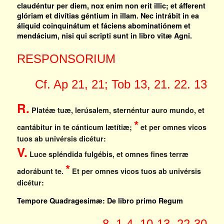
claudéntur per diem, nox enim non erit illic; et áfferent
glóriam et divítias géntium in illam. Nec intrábit in ea
áliquid coinquinátum et fáciens abominatiónem et
mendácium, nisi qui scripti sunt in libro vitæ Agni.
RESPONSORIUM
Cf. Ap 21, 21; Tob 13, 21. 22. 13
R.
Platéæ tuæ, Ierúsalem, sternéntur auro mundo, et
*
cantábitur in te cánticum lætítiæ;
et per omnes vicos
tuos ab univérsis dicétur:
V.
Luce spléndida fulgébis, et omnes fines terræ
*
adorábunt te.
Et per omnes vicos tuos ab univérsis
dicétur:
Tempore Quadragesimæ: De libro primo Regum
8, 1-4. 10-13. 22-30