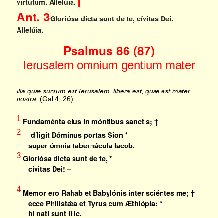
†
virtútum.
Allelúia.
Ant. 3
Gloriósa dicta sunt de te, cívitas Dei.
Allelúia.
Psalmus 86 (87)
Ierusalem omnium gentium mater
Illa quæ sursum est Ierusalem, libera est, quæ est mater
nostra.
(Gal 4, 26)
1
Fundaménta eius in móntibus sanctis; †
2
díligit Dóminus portas Sion *
super ómnia tabernácula Iacob.
3
Gloriósa dicta sunt de te, *
cívitas Dei! –
4
Memor ero Rahab et Babylónis inter sciéntes me; †
ecce Philistǽa et Tyrus cum Æthiópia: *
hi nati sunt illic.