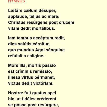
HYMNUS
Lætáre cælum désuper,
applaude, tellus ac mare:
Christus resúrgens post crucem
vitam dedit mortálibus.
Iam tempus accéptum redit,
dies salútis cérnitur,
quo mundus Agni sánguine
refúlsit a calígine.
Mors illa, mortis passio
est críminis remíssio;
illǽsa virtus pérmanet,
victus dedit victóriam.
Nostræ fuit gustus spei
hic, ut fidéles créderent
se posse post resúrgere,