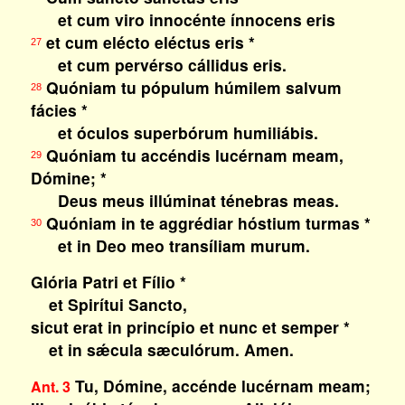
et cum viro innocénte ínnocens eris
et cum elécto eléctus eris *
27
et cum pervérso cállidus eris.
Quóniam tu pópulum húmilem salvum
28
fácies *
et óculos superbórum humiliábis.
Quóniam tu accéndis lucérnam meam,
29
Dómine; *
Deus meus illúminat ténebras meas.
Quóniam in te aggrédiar hóstium turmas *
30
et in Deo meo transíliam murum.
Glória Patri et Fílio *
et Spirítui Sancto,
sicut erat in princípio et nunc et semper *
et in sǽcula sæculórum. Amen.
Tu, Dómine, accénde lucérnam meam;
Ant. 3