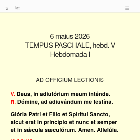
☼
lat
☰
6 maius 2026
TEMPUS PASCHALE, hebd. V
Hebdomada I
AD OFFICIUM LECTIONIS
Deus, in adiutórium meum inténde.
V.
Dómine, ad adiuvándum me festína.
R.
Glória Patri et Fílio et Spirítui Sancto,
sicut erat in princípio et nunc et semper
et in sǽcula sæculórum. Amen. Allelúia.