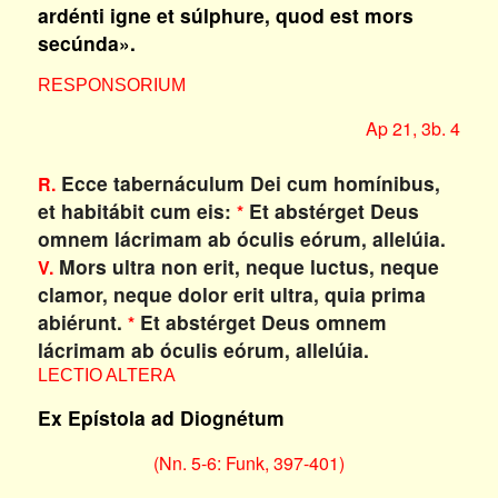
ardénti igne et súlphure, quod est mors
secúnda».
RESPONSORIUM
Ap 21, 3b. 4
Ecce tabernáculum Dei cum homínibus,
R.
et habitábit cum eis:
Et abstérget Deus
*
omnem lácrimam ab óculis eórum, allelúia.
Mors ultra non erit, neque luctus, neque
V.
clamor, neque dolor erit ultra, quia prima
abiérunt.
Et abstérget Deus omnem
*
lácrimam ab óculis eórum, allelúia.
LECTIO ALTERA
Ex Epístola ad Diognétum
(Nn. 5-6: Funk, 397-401)