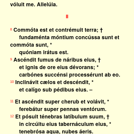
vóluit me.
Allelúia.
II
Commóta est et contrémuit terra; †
8
fundaménta móntium concússa sunt et
commóta sunt, *
quóniam irátus est.
Ascéndit fumus de náribus eius, †
9
et ignis de ore eius dévorans; *
carbónes succénsi processérunt ab eo.
Inclinávit cælos et descéndit, *
10
et calígo sub pédibus eius. –
Et ascéndit super cherub et volávit, *
11
ferebátur super pennas ventórum.
Et pósuit ténebras latíbulum suum, †
12
in circúitu eius tabernáculum eius, *
tenebrósa aqua, nubes áeris.