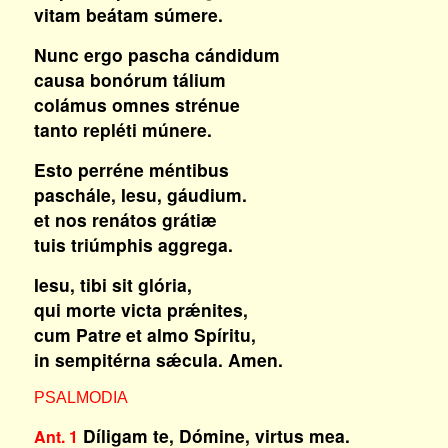
vitam beátam súmere.
Nunc ergo pascha cándidum
causa bonórum tálium
colámus omnes strénue
tanto repléti múnere.
Esto perréne méntibus
paschále, Iesu, gáudium.
et nos renátos grátiæ
tuis triúmphis aggrega.
Iesu, tibi sit glória,
qui morte victa prǽnites,
cum Patr
e
et almo Spíritu,
in sempitérna sǽcula. Amen.
PSALMODIA
Díligam te, Dómine, virtus mea.
Ant. 1