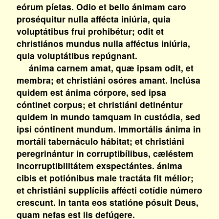
eórum píetas. Odio et bello ánimam caro
proséquitur nulla affécta iniúria, quia
voluptátibus frui prohibétur; odit et
christiános mundus nulla afféctus iniúria,
quia voluptátibus repúgnant.
ánima carnem amat, quæ ipsam odit, et
membra; et christiáni osóres amant. Inclúsa
quidem est ánima córpore, sed ipsa
cóntinet corpus; et christiáni detinéntur
quidem in mundo tamquam in custódia, sed
ipsi cóntinent mundum. Immortális ánima in
mortáli tabernáculo hábitat; et christiáni
peregrinántur in corruptibílibus, cæléstem
incorruptibilitátem exspectántes. ánima
cibis et potiónibus male tractáta fit mélior;
et christiáni supplíciis affécti cotídie número
crescunt. In tanta eos statióne pósuit Deus,
quam nefas est iis defúgere.