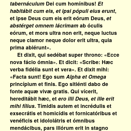
tabernáculum
Dei cum homínibus!
Et
habitábit cum eis, et ipsi pópuli eius erunt
,
et ipse Deus cum eis erit eórum Deus,
et
abstérget omnem lácrimam
ab óculis
eórum, et mors ultra non erit, neque luctus
neque clamor neque dolor erit ultra, quia
prima abiérunt».
Et dixit, qui sedébat super throno: «Ecce
nova fácio ómnia». Et dicit: «Scribe: Hæc
verba fidélia sunt et vera». Et dixit mihi:
«Facta sunt! Ego sum
Alpha et Omega
princípium et finis. Ego sitiénti dabo de
fonte aquæ vivæ gratis. Qui vícerit,
hereditábit hæc, et
ero illi Deus, et ille erit
mihi fílius
. Tímidis autem et incrédulis et
exsecrátis et homicídis et fornicatóribus et
venéficis et idololátris et ómnibus
mendácibus, pars illórum erit in stagno