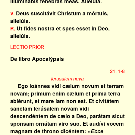
illuminábis ténebras meas.
Allelúia.
Deus suscitávit Christum a mórtuis,
V.
allelúia.
Ut fides nostra et spes esset in Deo,
R.
allelúia.
LECTIO PRIOR
De libro Apocalýpsis
21, 1-8
Ierusalem nova
Ego Ioánnes vidi cælum novum et terram
novam; primum enim cælum et prima terra
abiérunt, et mare iam non est. Et civitátem
sanctam Ierúsalem novam vidi
descendéntem de cælo a Deo, parátam sicut
sponsam ornátam viro suo. Et audívi vocem
magnam de throno dicéntem:
«Ecce