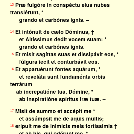
Præ fulgóre in conspéctu eius nubes
13
transiérunt, *
grando et carbónes ignis. –
Et intónuit de cælo Dóminus, †
14
et Altíssimus dedit vocem suam: *
grando et carbónes ignis.
Et misit sagíttas suas et dissipávit eos, *
15
fúlgura iecit et conturbávit eos.
Et apparuérunt fontes aquárum, *
16
et reveláta sunt fundaménta orbis
terrárum
ab increpatióne tua, Dómine, *
ab inspiratióne spíritus iræ tuæ. –
Misit de summo et accépit me *
17
et assúmpsit me de aquis multis;
erípuit me de inimícis meis fortíssimis †
18
et ab his, qui odérunt me, *