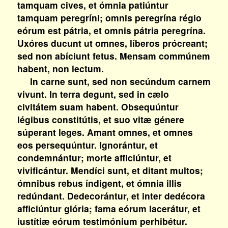
tamquam cives, et ómnia patiúntur
tamquam peregríni; omnis peregrína régio
eórum est pátria, et omnis pátria peregrína.
Uxóres ducunt ut omnes, líberos prócreant;
sed non abíciunt fetus. Mensam commúnem
habent, non lectum.
In carne sunt, sed non secúndum carnem
vivunt. In terra degunt, sed in cælo
civitátem suam habent. Obsequúntur
légibus constitútis, et suo vitæ génere
súperant leges. Amant omnes, et omnes
eos persequúntur. Ignorántur, et
condemnántur; morte afficiúntur, et
vivificántur. Mendíci sunt, et ditant multos;
ómnibus rebus índigent, et ómnia illis
redúndant. Dedecorántur, et inter dedécora
afficiúntur glória; fama eórum lacerátur, et
iustítiæ eórum testimónium perhibétur.