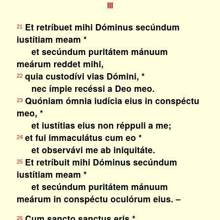
III
Et retríbuet mihi Dóminus secúndum
21
iustítiam meam *
et secúndum puritátem mánuum
meárum reddet mihi,
quia custodívi vias Dómini, *
22
nec ímpie recéssi a Deo meo.
Quóniam ómnia iudícia eius in conspéctu
23
meo, *
et iustítias eius non réppuli a me;
et fui immaculátus cum eo *
24
et observávi me ab iniquitáte.
Et retríbuit mihi Dóminus secúndum
25
iustítiam meam *
et secúndum puritátem mánuum
meárum in conspéctu oculórum eius. –
Cum sancto sanctus eris *
26