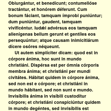
Obiurgántur, et benedícunt; contumelióse
tractántur, et honórem déferunt. Cum
bonum fáciant, tamquam ímprobi puniúntur;
dum puniúntur, gaudent, tamquam
vivificéntur. Iudǽi advérsus eos tamquam
alienígenas bellum gerunt et gentíles eos
persequúntur; atque causam inimicitiárum
dícere osóres néqueunt.
Ut autem simplíciter dicam: quod est in
córpore ánima, hoc sunt in mundo
christiáni. Dispérsa est per ómnia córporis
membra ánima; et christiáni per mundi
civitátes. Hábitat quidem in córpore ánima,
sed non est e córpore; et christiáni in
mundo hábitant, sed non sunt e mundo.
Invisíbilis ánima in visíbili custodítur
córpore; et christiáni conspiciúntur quidem
in mundo degéntes, sed invisíbilis est