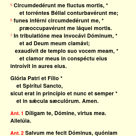
Circumdedérunt me fluctus mortis, *
5
et torréntes Bélial conturbavérunt me;
funes inférni circumdedérunt me, *
6
præoccupavérunt me láquei mortis.
In tribulatióne mea invocávi Dóminum, *
7
et ad Deum meum clamávi;
exaudívit de templo suo vocem meam, *
et clamor meus in conspéctu eius
introívit in aures eius.
Glória Patri et Fílio *
et Spirítui Sancto,
sicut erat in princípio et nunc et semper *
et in sǽcula sæculórum. Amen.
Díligam te, Dómine, virtus mea.
Ant. 1
Allelúia.
Salvum me fecit Dóminus, quóniam
Ant. 2