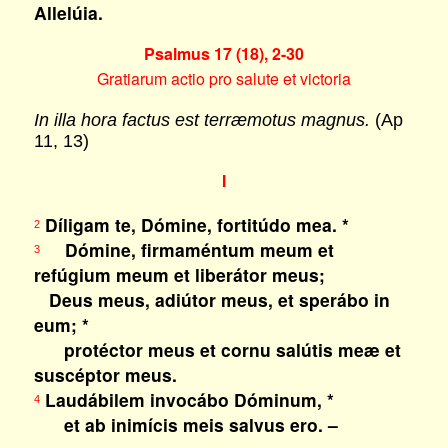
Allelúia.
Psalmus 17 (18), 2-30
Gratiarum actio pro salute et victoria
In illa hora factus est terræmotus magnus.
(Ap
11, 13)
I
Díligam te, Dómine, fortitúdo mea. *
2
Dómine, firmaméntum meum et
3
refúgium meum et liberátor meus;
Deus meus, adiútor meus, et sperábo in
eum; *
protéctor meus et cornu salútis meæ et
suscéptor meus.
Laudábilem invocábo Dóminum, *
4
et ab inimícis meis salvus ero. –