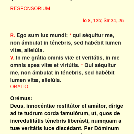
RESPONSORIUM
Io 8, 12b; Sir 24, 25
Ego sum lux mundi;
qui séquitur me,
R.
*
non ámbulat in ténebris, sed habébit lumen
vitæ, allelúia.
In me grátia omnis viæ et veritátis, in me
V.
omnis spes vitæ et virtútis.
Qui séquitur
*
me, non ámbulat in ténebris, sed habébit
lumen vitæ, allelúia.
ORATIO
Orémus:
Deus, innocéntiæ restitútor et amátor, dírige
ad te tuórum corda famulórum, ut, quos de
incredulitátis ténebris liberásti, numquam a
tuæ veritátis luce discédant. Per Dóminum