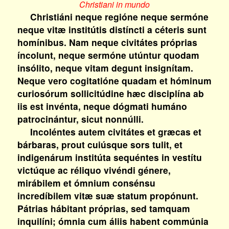
Christiani in mundo
Christiáni neque regióne neque sermóne
neque vitæ institútis distíncti a céteris sunt
homínibus. Nam neque civitátes próprias
íncolunt, neque sermóne utúntur quodam
insólito, neque vitam degunt insignítam.
Neque vero cogitatióne quadam et hóminum
curiosórum sollicitúdine hæc disciplína ab
iis est invénta, neque dógmati humáno
patrocinántur, sicut nonnúlli.
Incoléntes autem civitátes et græcas et
bárbaras, prout cuiúsque sors tulit, et
indigenárum institúta sequéntes in vestítu
victúque ac réliquo vivéndi génere,
mirábilem et ómnium consénsu
incredíbilem vitæ suæ statum propónunt.
Pátrias hábitant próprias, sed tamquam
inquilíni; ómnia cum áliis habent commúnia