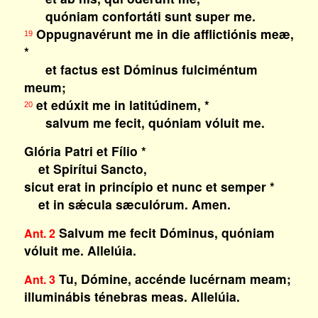
quóniam confortáti sunt super me.
Oppugnavérunt me in die afflictiónis meæ,
19
*
et factus est Dóminus fulciméntum
meum;
et edúxit me in latitúdinem, *
20
salvum me fecit, quóniam vóluit me.
Glória Patri et Fílio *
et Spirítui Sancto,
sicut erat in princípio et nunc et semper *
et in sǽcula sæculórum. Amen.
Salvum me fecit Dóminus, quóniam
Ant. 2
vóluit me.
Allelúia.
Tu, Dómine, accénde lucérnam meam;
Ant. 3
illuminábis ténebras meas.
Allelúia.