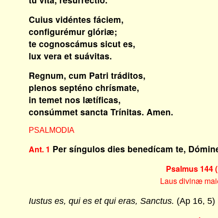
Cuius vidéntes fáciem,
configurémur glóriæ;
te cognoscámus sicut es,
lux vera et suávitas.
Regnum, cum Patri tráditos,
plenos septéno chrísmate,
in temet nos lætíficas,
consúmmet sancta Trínitas. Amen.
PSALMODIA
Per síngulos dies benedícam te, Dómin
Ant. 1
Psalmus 144 (
Laus divinæ maie
Iustus es, qui es et qui eras, Sanctus.
(Ap 16, 5)