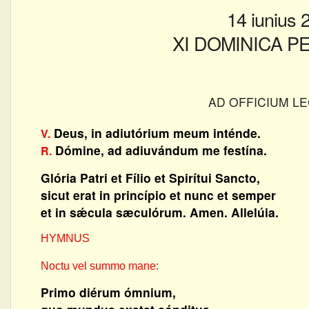
14 iunius 
XI DOMINICA 
AD OFFICIUM LE
Deus, in adiutórium meum inténde.
V.
Dómine, ad adiuvándum me festína.
R.
Glória Patri et Fílio et Spirítui Sancto,
sicut erat in princípio et nunc et semper
et in sǽcula sæculórum. Amen. Allelúia.
HYMNUS
Noctu vel summo mane:
Primo diérum ómnium,