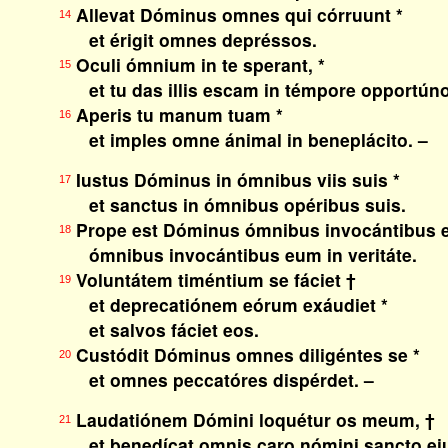
Allevat Dóminus omnes qui córruunt *
14
et érigit omnes depréssos.
Oculi ómnium in te sperant, *
15
et tu das illis escam in témpore opportúno
Aperis tu manum tuam *
16
et imples omne ánimal in beneplácito. –
Iustus Dóminus in ómnibus viis suis *
17
et sanctus in ómnibus opéribus suis.
Prope est Dóminus ómnibus invocántibus 
18
ómnibus invocántibus eum in veritáte.
Voluntátem timéntium se fáciet †
19
et deprecatiónem eórum exáudiet *
et salvos fáciet eos.
Custódit Dóminus omnes diligéntes se *
20
et omnes peccatóres dispérdet. –
Laudatiónem Dómini loquétur os meum, †
21
et benedícat omnis caro nómini sancto eiu