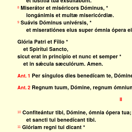
et iustítia tua exsultábunt.
Miserátor et miséricors Dóminus, *
8
longánimis et multæ misericórdiæ.
Suávis Dóminus univérsis, *
9
et miseratiónes eius super ómnia ópera ei
Glória Patri et Fílio *
et Spirítui Sancto,
sicut erat in princípio et nunc et semper *
et in sǽcula sæculórum. Amen.
Per síngulos dies benedícam te, Dómin
Ant. 1
Regnum tuum, Dómine, regnum ómniu
Ant. 2
II
Confiteántur tibi, Dómine, ómnia ópera tua;
10
et sancti tui benedícant tibi.
Glóriam regni tui dicant *
11