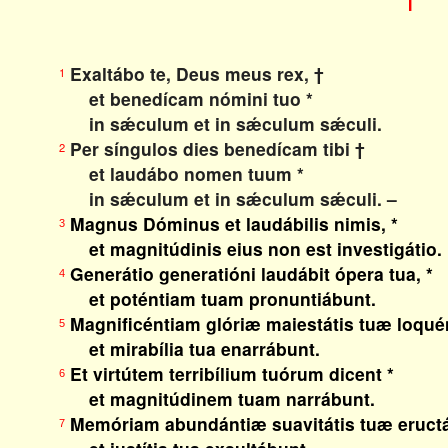
I
Exaltábo te, Deus meus rex, †
1
et benedícam nómini tuo *
in sǽculum et in sǽculum sǽculi.
Per síngulos dies benedícam tibi †
2
et laudábo nomen tuum *
in sǽculum et in sǽculum sǽculi. –
Magnus Dóminus et laudábilis nimis, *
3
et magnitúdinis eius non est investigátio.
Generátio generatióni laudábit ópera tua, *
4
et poténtiam tuam pronuntiábunt.
Magnificéntiam glóriæ maiestátis tuæ loquén
5
et mirabília tua enarrábunt.
Et virtútem terribílium tuórum dicent *
6
et magnitúdinem tuam narrábunt.
Memóriam abundántiæ suavitátis tuæ eructá
7