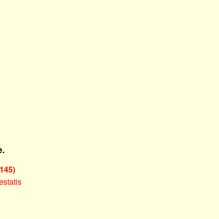
e
.
145)
statis