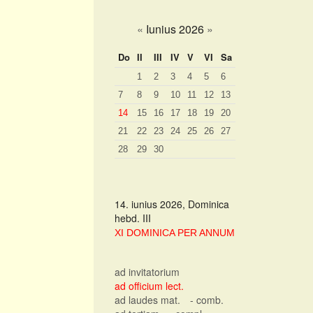
«
Iunius 2026
»
Do
II
III
IV
V
VI
Sa
1
2
3
4
5
6
7
8
9
10
11
12
13
14
15
16
17
18
19
20
21
22
23
24
25
26
27
28
29
30
14. iunius 2026, Dominica
hebd. III
XI DOMINICA PER ANNUM
ad invitatorium
ad officium lect.
ad laudes mat.
- comb.