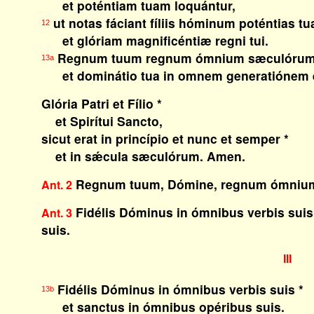
et poténtiam tuam loquántur,
ut notas fáciant fíliis hóminum poténtias tu
12
et glóriam magnificéntiæ regni tui.
Regnum tuum regnum ómnium sæculórum,
13a
et dominátio tua in omnem generatiónem e
Glória Patri et Fílio *
et Spirítui Sancto,
sicut erat in princípio et nunc et semper *
et in sǽcula sæculórum. Amen.
Regnum tuum, Dómine, regnum ómniu
Ant. 2
Fidélis Dóminus in ómnibus verbis suis
Ant. 3
suis
.
II
I
Fidélis Dóminus in ómnibus verbis suis *
13b
et sanctus in ómnibus opéribus suis.