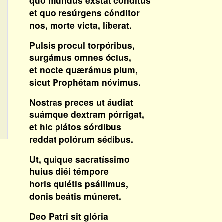
quo mundus exstat cónditus
et quo resúrgens cónditor
nos, morte victa, líberat.
Pulsis procul torpóribus,
surgámus omnes ócius,
et nocte quærámus pium,
sicut Prophétam nóvimus.
Nostras preces ut áudiat
suámque dextram pórrigat,
et hic piátos sórdibus
reddat polórum sédibus.
Ut, quique sacratíssimo
huius diéi témpore
horis quiétis psállimus,
donis beátis múneret.
Deo Patri sit glória