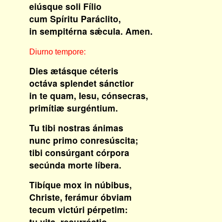
eiúsque soli Fílio
cum Spíritu Paráclito,
in sempitérna sǽcula. Amen.
Diurno tempore:
Dies ætásque céteris
octáva splendet sánctior
in te quam, Iesu, cónsecras,
primítiæ surgéntium.
Tu tibi nostras ánimas
nunc primo conresúscita;
tibi consúrgant córpora
secúnda morte líbera.
Tibíque mox in núbibus,
Christe, ferámur óbviam
tecum victúri pérpetim:
tu vita, resurréctio.