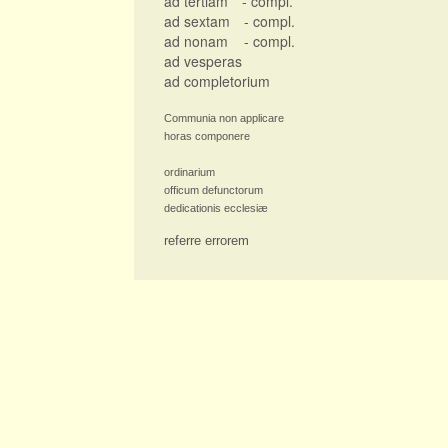
ad tertiam
- compl.
ad sextam
- compl.
ad nonam
- compl.
ad vesperas
ad completorium
Communia non applicare
horas componere
ordinarium
officum defunctorum
dedicationis ecclesiæ
referre errorem