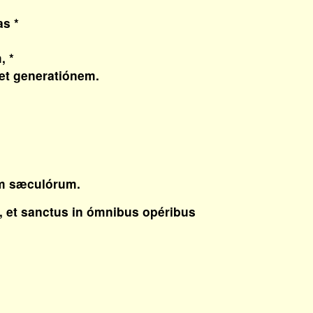
as *
 *
t generatiónem.
m sæculórum
.
, et sanctus in ómnibus opéribus