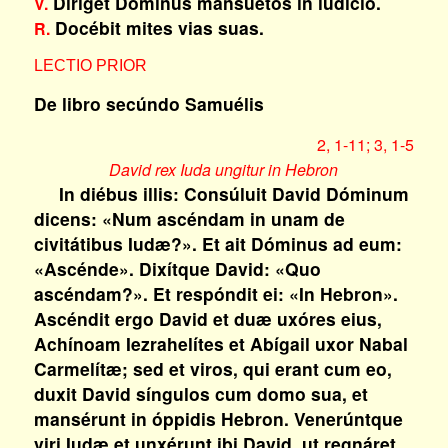
Díriget Dóminus mansuétos in iudício.
V.
Docébit mites vias suas.
R.
LECTIO PRIOR
De libro secúndo Samuélis
2, 1-11; 3, 1-5
David rex Iuda ungitur in Hebron
In diébus illis: Consúluit David Dóminum
dicens: «Num ascéndam in unam de
civitátibus Iudæ?». Et ait Dóminus ad eum:
«Ascénde». Dixítque David: «Quo
ascéndam?». Et respóndit ei: «In Hebron».
Ascéndit ergo David et duæ uxóres eius,
Achínoam Iezrahelítes et Abígail uxor Nabal
Carmelítæ; sed et viros, qui erant cum eo,
duxit David síngulos cum domo sua, et
mansérunt in óppidis Hebron. Venerúntque
viri Iudæ et unxérunt ibi David, ut regnáret