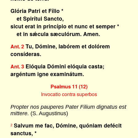
Glória Patri et Fílio *
et Spirítui Sancto,
sicut erat in princípio et nunc et semper *
et in sǽcula sæculórum. Amen.
Tu, Dómine, labórem et dolórem
Ant. 2
consíderas.
Elóquia Dómini elóquia casta;
Ant. 3
argéntum igne examinátum.
Psalmus 11 (12)
Invocatio contra superbos
Propter nos pauperes Pater Filium dignatus est
mittere.
(S. Augustinus)
Salvum me fac, Dómine, quóniam defécit
2
sanctus, *