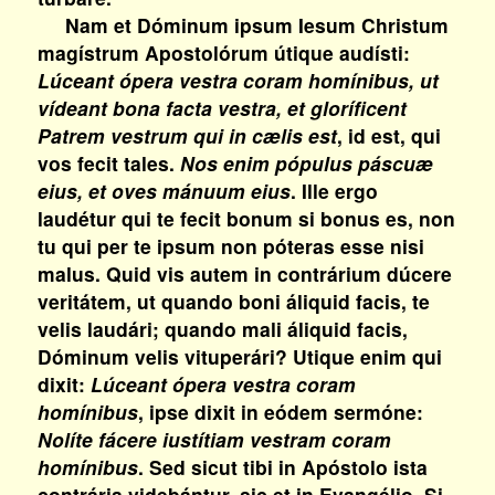
Nam et Dóminum ipsum Iesum Christum
magístrum Apostolórum útique audísti:
Lúceant ópera vestra coram homínibus, ut
vídeant bona facta vestra, et gloríficent
Patrem vestrum qui in cælis est
, id est, qui
vos fecit tales.
Nos enim pópulus páscuæ
eius, et oves mánuum eius
. Ille ergo
laudétur qui te fecit bonum si bonus es, non
tu qui per te ipsum non póteras esse nisi
malus. Quid vis autem in contrárium dúcere
veritátem, ut quando boni áliquid facis, te
velis laudári; quando mali áliquid facis,
Dóminum velis vituperári? Utique enim qui
dixit:
Lúceant ópera vestra coram
homínibus
, ipse dixit in eódem sermóne:
Nolíte fácere iustítiam vestram coram
homínibus
. Sed sicut tibi in Apóstolo ista
contrária videbántur, sic et in Evangélio. Si