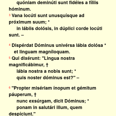
quóniam deminúti sunt fidéles a fíliis
hóminum.
Vana locúti sunt unusquísque ad
3
próximum suum; *
in lábiis dolósis, in dúplici corde locúti
sunt. –
Dispérdat Dóminus univérsa lábia dolósa *
4
et linguam magníloquam.
Qui dixérunt: "Lingua nostra
5
magnificábimur, †
lábia nostra a nobis sunt; *
quis noster dóminus est?" –
"Propter misériam ínopum et gémitum
6
páuperum, †
nunc exsúrgam, dicit Dóminus; *
ponam in salutári illum, quem
despíciunt."