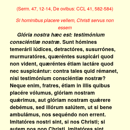
(Serm. 47, 12-14, De ovibus: CCL 41, 582-584)
Si hominibus placere vellem, Christi servus non
essem
Glória nostra hæc est: testimónium
consciéntiæ nostræ
. Sunt hómines
temerárii iúdices, detractóres, susurrónes,
murmuratóres, quæréntes suspicári quod
non vident, quæréntes étiam iactáre quod
nec suspicántur: contra tales quid rémanet,
nisi testimónium consciéntiæ nostræ?
Neque enim, fratres, étiam in illis quibus
placére vólumus, glóriam nostram
quǽrimus, aut glóriam nostram quǽrere
debémus, sed illórum salútem, ut si bene
ambulámus, nos sequéndo non errent.
Imitatóres nostri sint, si nos Christi; si
autem nos non Christi, imitatóres sint