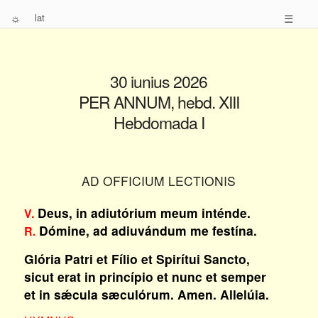
☼
lat
☰
30 iunius 2026
PER ANNUM, hebd. XIII
Hebdomada I
AD OFFICIUM LECTIONIS
Deus, in adiutórium meum inténde.
V.
Dómine, ad adiuvándum me festína.
R.
Glória Patri et Fílio et Spirítui Sancto,
sicut erat in princípio et nunc et semper
et in sǽcula sæculórum. Amen. Allelúia.