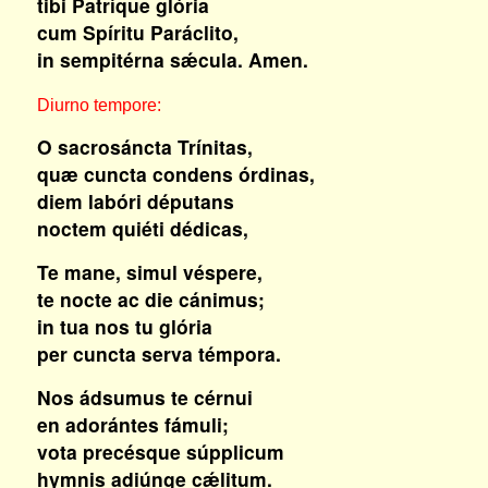
tibi Patríque glória
cum Spíritu Paráclito,
in sempitérna sǽcula. Amen.
Diurno tempore:
O sacrosáncta Trínitas,
quæ cuncta condens órdinas,
diem labóri députans
noctem quiéti dédicas,
Te mane, simul véspere,
te nocte ac die cánimus;
in tua nos tu glória
per cuncta serva témpora.
Nos ádsumus te cérnui
en adorántes fámuli;
vota precésque súpplicum
hymnis adiúnge cǽlitum.