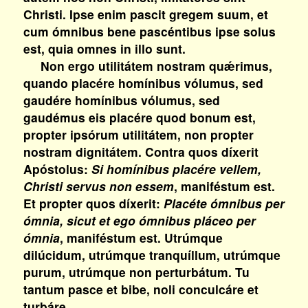
Christi. Ipse enim pascit gregem suum, et
cum ómnibus bene pascéntibus ipse solus
est, quia omnes in illo sunt.
Non ergo utilitátem nostram quǽrimus,
quando placére homínibus vólumus, sed
gaudére homínibus vólumus, sed
gaudémus eis placére quod bonum est,
propter ipsórum utilitátem, non propter
nostram dignitátem. Contra quos díxerit
Apóstolus:
Si homínibus placére vellem,
Christi servus non essem
, maniféstum est.
Et propter quos díxerit:
Placéte ómnibus per
ómnia, sicut et ego ómnibus pláceo per
ómnia
, maniféstum est. Utrúmque
dilúcidum, utrúmque tranquíllum, utrúmque
purum, utrúmque non perturbátum. Tu
tantum pasce et bibe, noli conculcáre et
turbáre.