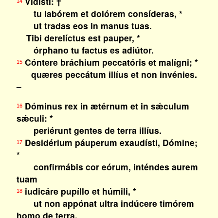
Vidísti: †
14
tu labórem et dolórem consíderas, *
ut tradas eos in manus tuas.
Tibi derelíctus est pauper, *
órphano tu factus es adiútor.
Cóntere bráchium peccatóris et malígni; *
15
quæres peccátum illíus et non invénies.
–
Dóminus rex in ætérnum et in sǽculum
16
sǽculi: *
periérunt gentes de terra illíus.
Desidérium páuperum exaudísti, Dómine;
17
*
confirmábis cor eórum, inténdes aurem
tuam
iudicáre pupíllo et húmili, *
18
ut non appónat ultra indúcere timórem
homo de terra.