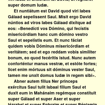
super domum Iudæ.
Et nuntiátum est David quod viri Iabes
Gálaad sepelíssent Saul. Misit ergo David
núntios ad viros Iabes Gálaad dixítque ad
eos: «Benedícti vos Dómino, qui fecístis
misericórdiam hanc cum dómino vestro
Saul et sepelístis eum. Et nunc fáciat
quidem vobis Dóminus misericórdiam et
veritátem; sed et ego reddam vobis simíliter
bonum, eo quod fecéritis istud. Nunc autem
conforténtur manus vestræ, et estóte fortes;
licet enim mórtuus sit dóminus vester Saul,
tamen me unxit domus Iudæ in regem sibi».
Abner autem fílius Ner princeps
exércitus Saul tulit Isbaal fílium Saul et
duxit eum in Mahánaim regémque constítuit
super Gálaad et super Aser et super
Iézrahel et super Ephraim et super Béniamin