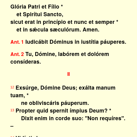
Glória Patri et Fílio *
et Spirítui Sancto,
sicut erat in princípio et nunc et semper *
et in sǽcula sæculórum. Amen.
Iudicábit Dóminus in iustítia páuperes.
Ant. 1
Tu, Dómine, labórem et dolórem
Ant. 2
consíderas.
II
Exsúrge, Dómine Deus; exálta manum
12
tuam, *
ne obliviscáris páuperum.
Propter quid spernit ímpius Deum? *
13
Dixit enim in corde suo: "Non requíres".
–