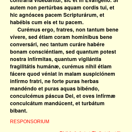
autem non pertúrbas aquam cordis tui, et
hic agnósces pacem Scripturárum, et
habébis cum eis et tu pacem.
Curémus ergo, fratres, non tantum bene
vívere, sed étiam coram homínibus bene
conversári, nec tantum curáre habére
bonam consciéntiam, sed quantum potest
nostra infírmitas, quantum vigilántia
fragilitátis humánæ, curémus nihil étiam
fácere quod véniat in malam suspiciónem
infírmo fratri, ne forte puras herbas
mandéndo et puras aquas bibéndo,
conculcémus páscua Dei, et oves infírmæ
conculcátum mandúcent, et turbátum
bibant.
RESPONSORIUM