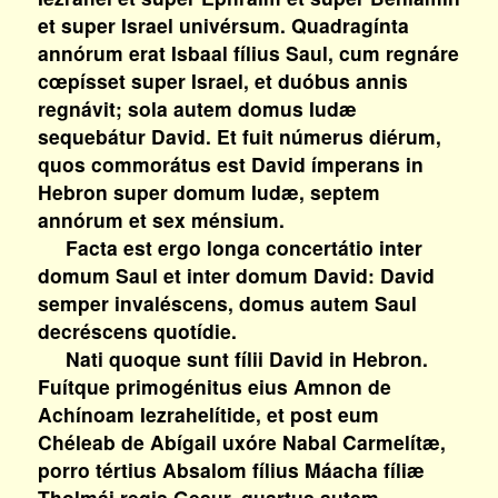
et super Israel univérsum. Quadragínta
annórum erat Isbaal fílius Saul, cum regnáre
cœpísset super Israel, et duóbus annis
regnávit; sola autem domus Iudæ
sequebátur David. Et fuit númerus diérum,
quos commorátus est David ímperans in
Hebron super domum Iudæ, septem
annórum et sex ménsium.
Facta est ergo longa concertátio inter
domum Saul et inter domum David: David
semper invaléscens, domus autem Saul
decréscens quotídie.
Nati quoque sunt fílii David in Hebron.
Fuítque primogénitus eius Amnon de
Achínoam Iezrahelítide, et post eum
Chéleab de Abígail uxóre Nabal Carmelítæ,
porro tértius Absalom fílius Máacha fíliæ
Tholmái regis Gesur, quartus autem