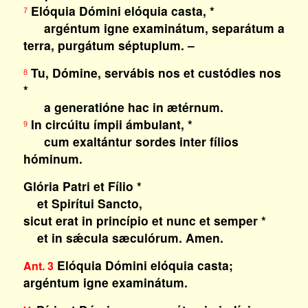
Elóquia Dómini elóquia casta, *
7
argéntum igne examinátum, separátum a
terra, purgátum séptuplum. –
Tu, Dómine, servábis nos et custódies nos
8
*
a generatióne hac in ætérnum.
In circúitu ímpii ámbulant, *
9
cum exaltántur sordes inter fílios
hóminum.
Glória Patri et Fílio *
et Spirítui Sancto,
sicut erat in princípio et nunc et semper *
et in sǽcula sæculórum. Amen.
Elóquia Dómini elóquia casta;
Ant. 3
argéntum igne examinátum.