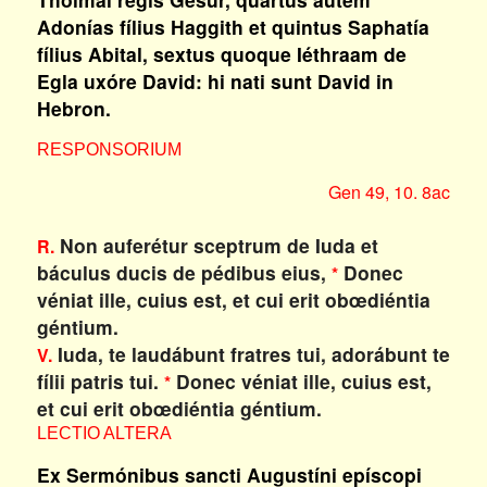
Adonías fílius Haggith et quintus Saphatía
fílius Abital, sextus quoque Iéthraam de
Egla uxóre David: hi nati sunt David in
Hebron.
RESPONSORIUM
Gen 49, 10. 8ac
Non auferétur sceptrum de Iuda et
R.
báculus ducis de pédibus eius,
Donec
*
véniat ille, cuius est, et cui erit obœdiéntia
géntium.
Iuda, te laudábunt fratres tui, adorábunt te
V.
fílii patris tui.
Donec véniat ille, cuius est,
*
et cui erit obœdiéntia géntium.
LECTIO ALTERA
Ex Sermónibus sancti Augustíni epíscopi