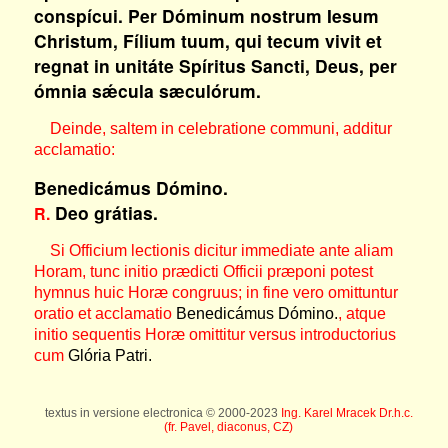
conspícui. Per Dóminum nostrum Iesum
Christum, Fílium tuum, qui tecum vivit et
regnat in unitáte Spíritus Sancti, Deus, per
ómnia sǽcula sæculórum.
Deinde, saltem in celebratione communi, additur
acclamatio:
Benedicámus Dómino.
Deo grátias.
R.
Si Officium lectionis dicitur immediate ante aliam
Horam, tunc initio prædicti Officii præponi potest
hymnus huic Horæ congruus; in fine vero omittuntur
oratio et acclamatio
Benedicámus Dómino.
, atque
initio sequentis Horæ omittitur versus introductorius
cum
Glória Patri.
textus in versione electronica © 2000-2023
Ing. Karel Mracek Dr.h.c.
(fr. Pavel, diaconus, CZ)