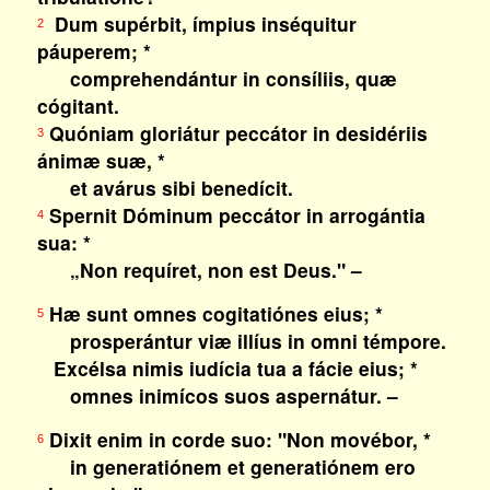
Dum supérbit, ímpius inséquitur
2
páuperem; *
comprehendántur in consíliis, quæ
cógitant.
Quóniam gloriátur peccátor in desidériis
3
ánimæ suæ, *
et avárus sibi benedícit.
Spernit Dóminum peccátor in arrogántia
4
sua: *
„Non requíret, non est Deus." –
Hæ sunt omnes cogitatiónes eius; *
5
prosperántur viæ illíus in omni témpore.
Excélsa nimis iudícia tua a fácie eius; *
omnes inimícos suos aspernátur. –
Dixit enim in corde suo: "Non movébor, *
6
in generatiónem et generatiónem ero