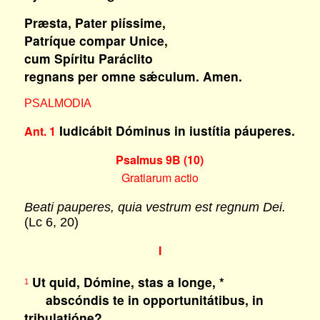
Præsta, Pater piíssime,
Patríque compar Unice,
cum Spíritu Paráclito
regnans per omne sǽculum. Amen.
PSALMODIA
Iudicábit Dóminus in iustítia páuperes.
Ant. 1
Psalmus 9B (10)
Gratiarum actio
Beati pauperes, quia vestrum est regnum Dei.
(Lc 6, 20)
I
Ut quid, Dómine, stas a longe, *
1
abscóndis te in opportunitátibus, in
tribulatióne?