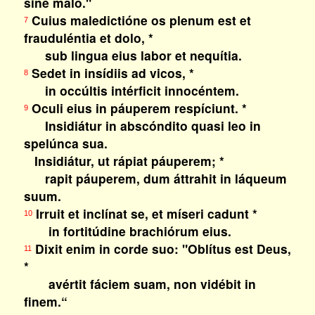
sine malo."
Cuius maledictióne os plenum est et
7
frauduléntia et dolo, *
sub lingua eius labor et nequítia.
Sedet in insídiis ad vicos, *
8
in occúltis intérficit innocéntem.
Oculi eius in páuperem respíciunt. *
9
Insidiátur in abscóndito quasi leo in
spelúnca sua.
Insidiátur, ut rápiat páuperem; *
rapit páuperem, dum áttrahit in láqueum
suum.
Irruit et inclínat se, et míseri cadunt *
10
in fortitúdine brachiórum eius.
Dixit enim in corde suo: "Oblítus est Deus,
11
*
avértit fáciem suam, non vidébit in
finem.“