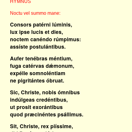
HYMNUS
Noctu vel summo mane:
Consors patérni lúminis,
lux ipse lucis et dies,
noctem canéndo rúmpimus:
assíste postulántibus.
Aufer tenébras méntium,
fuga catérvas dǽmonum,
expélle somnoléntiam
ne pigritántes óbruat.
Sic, Christe, nobis ómnibus
indúlgeas credéntibus,
ut prosit exorántibus
quod præcinéntes psállimus.
Sit, Christe, rex piíssime,