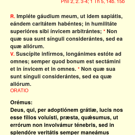
Phil 2, 2. 3-4; 1 Th 5, 14b. 15b
Impléte gáudium meum, ut idem sapiátis,
R.
eándem caritátem habéntes; in humilitáte
superióres sibi ínvicem arbitrántes;
Non
*
quæ sua sunt sínguli considerántes, sed ea
quæ aliórum.
Suscípite infírmos, longánimes estóte ad
V.
omnes; semper quod bonum est sectámini
et in ínvicem et in omnes.
Non quæ sua
*
sunt sínguli considerántes, sed ea quæ
aliórum.
ORATIO
Orémus:
Deus, qui, per adoptiónem grátiæ, lucis nos
esse fílios voluísti, præsta, quǽsumus, ut
errórum non involvámur ténebris, sed in
splendóre veritátis semper maneámus