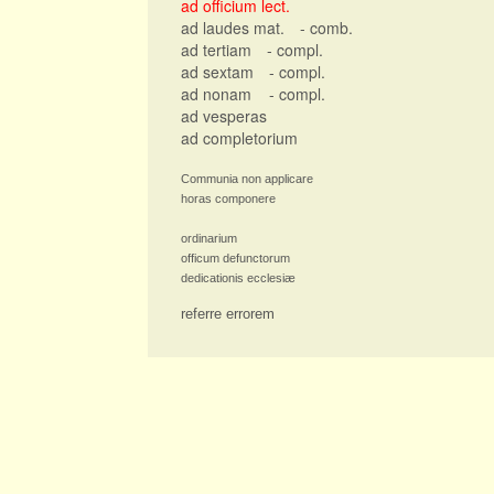
ad officium lect.
ad laudes mat.
- comb.
ad tertiam
- compl.
ad sextam
- compl.
ad nonam
- compl.
ad vesperas
ad completorium
Communia non applicare
horas componere
ordinarium
officum defunctorum
dedicationis ecclesiæ
referre errorem