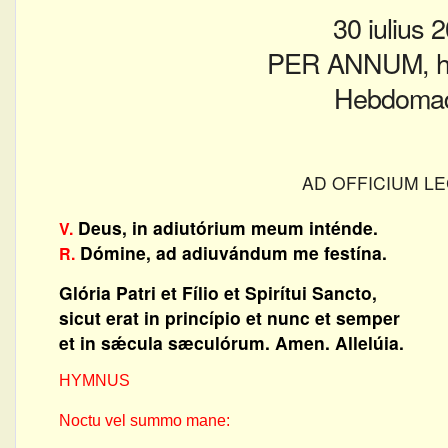
30 iulius 
PER ANNUM, he
Hebdomad
AD OFFICIUM LE
Deus, in adiutórium meum inténde.
V.
Dómine, ad adiuvándum me festína.
R.
Glória Patri et Fílio et Spirítui Sancto,
sicut erat in princípio et nunc et semper
et in sǽcula sæculórum. Amen. Allelúia.
HYMNUS
Noctu vel summo mane: