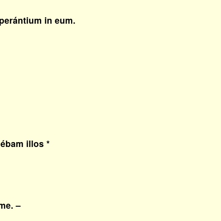
erántium in eum.
bam illos *
me. –