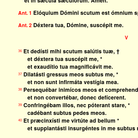
et in sǽcula sæculórum. Amen.
Elóquium Dómini scutum est ómnium sp
Ant. 1
Déxtera tua, Dómine, suscépit me.
Ant. 2
V
Et dedísti mihi scutum salútis tuæ, †
36
et déxtera tua suscépit me, *
et exaudítio tua magnificávit me.
Dilatásti gressus meos subtus me, *
37
et non sunt infirmáta vestígia mea.
Persequébar inimícos meos et comprehendé
38
et non convertébar, donec defícerent.
Confringébam illos, nec póterant stare, *
39
cadébant subtus pedes meos.
Et præcinxísti me virtúte ad bellum *
40
et supplantásti insurgéntes in me subtus 