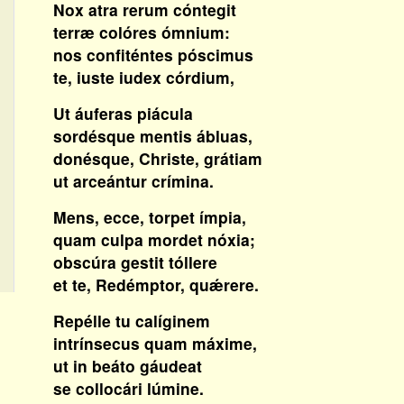
Nox atra rerum cóntegit
terræ colóres ómnium:
nos confiténtes póscimus
te, iuste iudex córdium,
Ut áuferas piácula
sordésque mentis ábluas,
donésque, Christe, grátiam
ut arceántur crímina.
Mens, ecce, torpet ímpia,
quam culpa mordet nóxia;
obscúra gestit tóllere
et te, Redémptor, quǽrere.
Repélle tu calíginem
intrínsecus quam máxime,
ut in beáto gáudeat
se collocári lúmine.