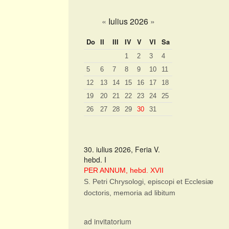
«
Iulius 2026
»
Do
II
III
IV
V
VI
Sa
1
2
3
4
5
6
7
8
9
10
11
12
13
14
15
16
17
18
19
20
21
22
23
24
25
26
27
28
29
30
31
30. iulius 2026, Feria V.
hebd. I
PER ANNUM, hebd. XVII
S. Petri Chrysologi, episcopi et Ecclesiæ
doctoris, memoria ad libitum
ad invitatorium