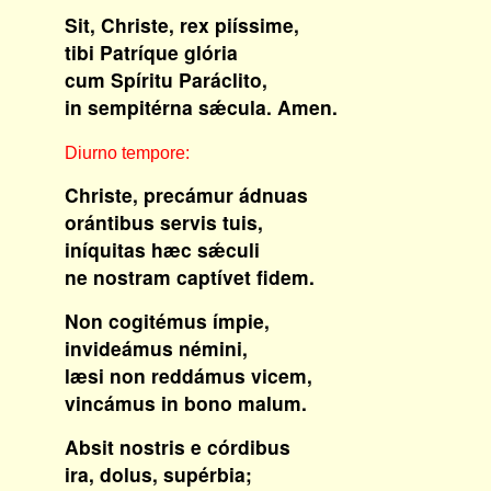
Sit, Christe, rex piíssime,
tibi Patríque glória
cum Spíritu Paráclito,
in sempitérna sǽcula. Amen.
Diurno tempore:
Christe, precámur ádnuas
orántibus servis tuis,
iníquitas hæc sǽculi
ne nostram captívet fidem.
Non cogitémus ímpie,
invideámus némini,
læsi non reddámus vicem,
vincámus in bono malum.
Absit nostris e córdibus
ira, dolus, supérbia;