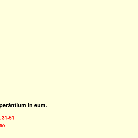
erántium in eum.
, 31-51
tio