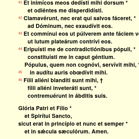
Et inimícos meos dedísti mihi dorsum *
41
et odiéntes me disperdidísti.
Clamavérunt, nec erat qui salvos fáceret, *
42
ad Dóminum, nec exaudívit eos.
Et commínui eos ut púlverem ante fáciem ve
43
ut lutum plateárum contrívi eos.
Eripuísti me de contradictiónibus pópuli, *
44
constituísti me in caput géntium.
Pópulus, quem non cognóvi, servívit mihi, 
in audítu auris obœdívit mihi.
45
Fílii aliéni blandíti sunt mihi, †
46
fílii aliéni inveteráti sunt, *
contremuérunt in ábditis suis.
Glória Patri et Fílio *
et Spirítui Sancto,
sicut erat in princípio et nunc et semper *
et in sǽcula sæculórum. Amen.