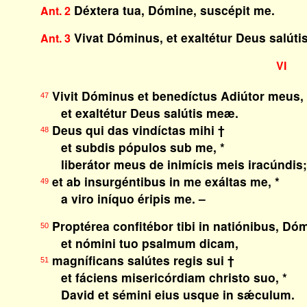
Déxtera tua, Dómine, suscépit me.
Ant. 2
Vivat Dóminus, et exaltétur Deus salút
Ant. 3
VI
Vivit Dóminus et benedíctus Adiútor meus, 
47
et exaltétur Deus salútis meæ.
Deus qui das vindíctas mihi †
48
et subdis pópulos sub me, *
liberátor meus de inimícis meis iracúndis
et ab insurgéntibus in me exáltas me, *
49
a viro iníquo éripis me. –
Proptérea confitébor tibi in natiónibus, Dóm
50
et nómini tuo psalmum dicam,
magníficans salútes regis sui †
51
et fáciens misericórdiam christo suo, *
David et sémini eius usque in sǽculum.