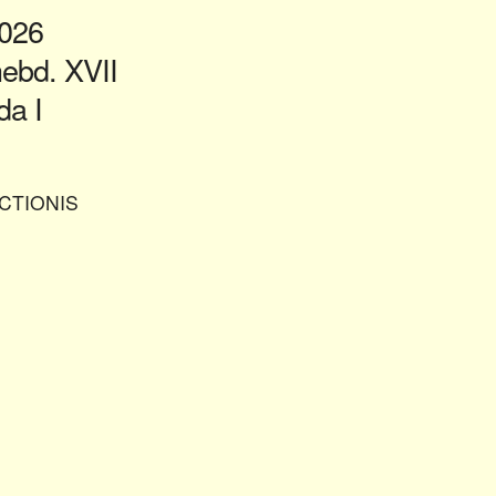
2026
bd. XVII
a I
CTIONIS