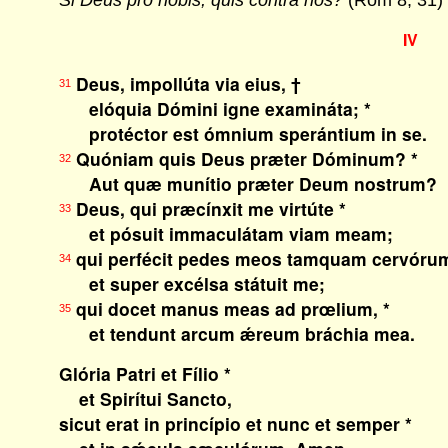
Si Deus pro nobis, quis contra nos?
(Rom 8, 31)
IV
Deus, impollúta via eius, †
31
elóquia Dómini igne examináta; *
protéctor est ómnium sperántium in se.
Quóniam quis Deus præter Dóminum? *
32
Aut quæ munítio præter Deum nostrum?
Deus, qui præcínxit me virtúte *
33
et pósuit immaculátam viam meam;
qui perfécit pedes meos tamquam cervórum
34
et super excélsa státuit me;
qui docet manus meas ad prœlium, *
35
et tendunt arcum ǽreum bráchia mea.
Glória Patri et Fílio *
et Spirítui Sancto,
sicut erat in princípio et nunc et semper *