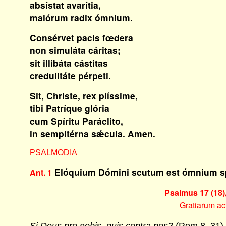
absístat avarítia,
malórum radix ómnium.
Consérvet pacis fœdera
non simuláta cáritas;
sit illibáta cástitas
credulitáte pérpeti.
Sit, Christe, rex piíssime,
tibi Patríque glória
cum Spíritu Paráclito,
in sempitérna sǽcula. Amen.
PSALMODIA
Elóquium Dómini scutum est ómnium sp
Ant. 1
Psalmus 17 (18)
Gratiarum ac