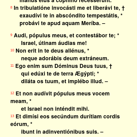
In tribulatióne invocásti me et liberávi te, †
8
exaudívi te in abscóndito tempestátis, *
probávi te apud aquam Meríba. –
Audi, pópulus meus, et contestábor te; *
9
Israel, útinam áudias me!
Non erit in te deus aliénus, *
10
neque adorábis deum extráneum.
Ego enim sum Dóminus Deus tuus, †
11
qui edúxi te de terra Ægýpti; *
diláta os tuum, et implébo illud. –
Et non audívit pópulus meus vocem
12
meam, *
et Israel non inténdit mihi.
Et dimísi eos secúndum durítiam cordis
13
eórum, *
ibunt in adinventiónibus suis. –