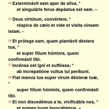
Exterminávit eam aper de silva, *
14
et singuláris ferus depástus est eam. –
Deus virtútum, convértere, *
15
réspice de cælo et vide et vísita víneam
istam. -
Et prótege eam, quam plantávit déxtera
16
tua, *
et super fílium hóminis, quem
confirmásti tibi.
Incénsa est igni et suffóssa; *
17
ab increpatióne vultus tui períbunt.
Fiat manus tua super virum déxteræ tuæ,
18
*
super fílium hóminis, quem confirmásti
tibi.
Et non discedémus a te, vivificábis nos, *
19
et nomen tuum invocábimus. –