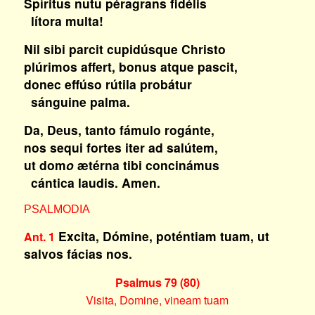
Spíritus nutu péragrans fidélis
lítora multa!
Nil sibi parcit cupidúsque Christo
plúrimos affert, bonus atque pascit,
donec effúso rútila probátur
sánguine palma.
Da, Deus, tanto fámulo rogánte,
nos sequi fortes iter ad salútem,
ut dom
o
ætérna tibi concinámus
cántica laudis. Amen.
PSALMODIA
Excita, Dómine, poténtiam tuam, ut
Ant. 1
salvos fácias nos.
Psalmus 79 (80)
Visita, Domine, vineam tuam