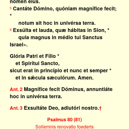
nomen eius.
Cantáte Dómino, quóniam magnífice fecit;
5
*
notum sit hoc in univérsa terra.
Exsúlta et lauda, quæ hábitas in Sion, *
6
quia magnus in médio tui Sanctus
Israel».
Glória Patri et Fílio *
et Spirítui Sancto,
sicut erat in princípio et nunc et semper *
et in sǽcula sæculórum. Amen.
Magnífice fecit Dóminus, annuntiáte
Ant. 2
hoc in univérsa terra.
Exsultáte Deo, adiutóri nostro.
Ant. 3
†
Psalmus 80 (81)
Sollemnis renovatio foederis