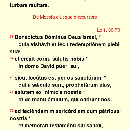
turbam multam.
De Messia eiusque præcursore
Lc 1, 68-79
Benedíctus Dóminus Deus Israel, *
68
quia visitávit et fecit redemptiónem plebi
suæ
et eréxit cornu salútis nobis *
69
in domo David púeri sui,
sicut locútus est per os sanctórum, *
70
qui a sǽculo sunt, prophetárum eius,
salútem ex inimícis nostris *
71
et de manu ómnium, qui odérunt nos;
ad faciéndam misericórdiam cum pátribus
72
nostris *
et memorári testaménti sui sancti,