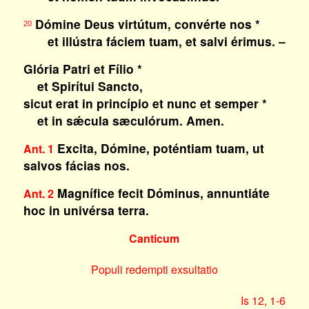
Dómine Deus virtútum, convérte nos *
20
et illústra fáciem tuam, et salvi érimus. –
Glória Patri et Fílio *
et Spirítui Sancto,
sicut erat in princípio et nunc et semper *
et in sǽcula sæculórum. Amen.
Excita, Dómine, poténtiam tuam, ut
Ant. 1
salvos fácias nos.
Magnífice fecit Dóminus, annuntiáte
Ant. 2
hoc in univérsa terra.
Canticum
Populi redempti exsultatio
Is 12, 1-6