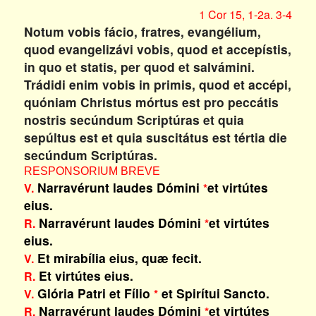
1 Cor 15, 1-2a. 3-4
Notum vobis fácio, fratres, evangélium,
quod evangelizávi vobis, quod et accepístis,
in quo et statis, per quod et salvámini.
Trádidi enim vobis in primis, quod et accépi,
quóniam Christus mórtus est pro peccátis
nostris secúndum Scriptúras et quia
sepúltus est et quia suscitátus est tértia die
secúndum Scriptúras.
RESPONSORIUM BREVE
Narravérunt laudes Dómini
et virtútes
V.
*
eius.
Narravérunt laudes Dómini
et virtútes
R.
*
eius.
Et mirabília eius, quæ fecit.
V.
Et virtútes eius.
R.
Glória Patri et Fílio
et Spirítui Sancto.
V.
*
Narravérunt laudes Dómini
et virtútes
R.
*