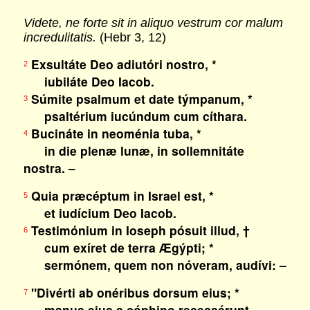
Videte, ne forte sit in aliquo vestrum cor malum
incredulitatis.
(Hebr 3, 12)
Exsultáte Deo adiutóri nostro, *
2
iubiláte Deo Iacob.
Súmite psalmum et date týmpanum, *
3
psaltérium iucúndum cum cíthara.
Bucináte in neoménia tuba, *
4
in die plenæ lunæ, in sollemnitáte
nostra. –
Quia præcéptum in Israel est, *
5
et iudícium Deo Iacob.
Testimónium in Ioseph pósuit illud, †
6
cum exíret de terra Ægýpti; *
sermónem, quem non nóveram, audívi: –
"Divérti ab onéribus dorsum eius; *
7
manus eius a cóphino recessérunt.