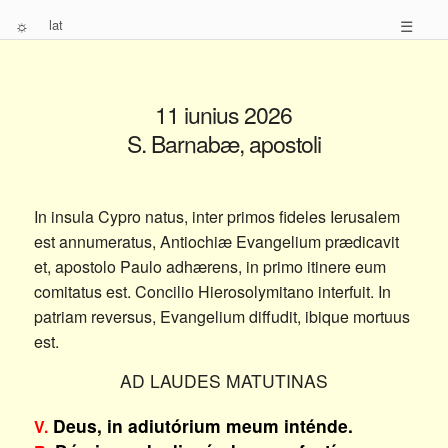
☼
lat
☰
11 iunius 2026
S. Barnabæ, apostoli
In insula Cypro natus, inter primos fideles Ierusalem
est annumeratus, Antiochiæ Evangelium prædicavit
et, apostolo Paulo adhærens, in primo itinere eum
comitatus est. Concilio Hierosolymitano interfuit. In
patriam reversus, Evangelium diffudit, ibique mortuus
est.
AD LAUDES MATUTINAS
Deus, in adiutórium meum inténde.
V.