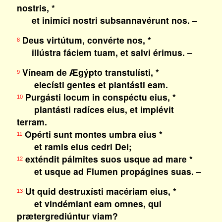
nostris, *
et inimíci nostri subsannavérunt nos. –
Deus virtútum, convérte nos, *
8
illústra fáciem tuam, et salvi érimus. –
Víneam de Ægýpto transtulísti, *
9
eiecísti gentes et plantásti eam.
Purgásti locum in conspéctu eius, *
10
plantásti radíces eius, et implévit
terram.
Opérti sunt montes umbra eius *
11
et ramis eius cedri Dei;
exténdit pálmites suos usque ad mare *
12
et usque ad Flumen propágines suas. –
Ut quid destruxísti macériam eius, *
13
et vindémiant eam omnes, qui
prætergrediúntur viam?