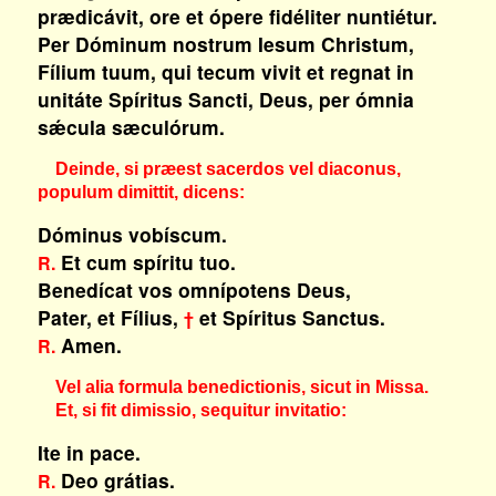
prædicávit, ore et ópere fidéliter nuntiétur.
Per Dóminum nostrum Iesum Christum,
Fílium tuum, qui tecum vivit et regnat in
unitáte Spíritus Sancti, Deus, per ómnia
sǽcula sæculórum.
Deinde, si præest sacerdos vel diaconus,
populum dimittit, dicens:
Dóminus vobíscum.
Et cum spíritu tuo.
R.
Benedícat vos omnípotens Deus,
Pater, et Fílius,
et Spíritus Sanctus.
†
Amen.
R.
Vel alia formula benedictionis, sicut in Missa.
Et, si fit dimissio, sequitur invitatio:
Ite in pace.
Deo grátias.
R.