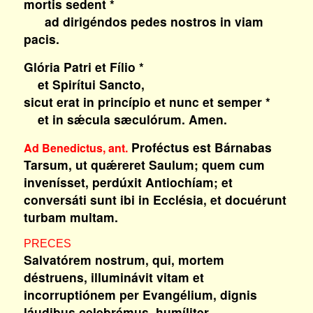
mortis sedent *
ad dirigéndos pedes nostros in viam
pacis.
Glória Patri et Fílio *
et Spirítui Sancto,
sicut erat in princípio et nunc et semper *
et in sǽcula sæculórum. Amen.
Proféctus est Bárnabas
Ad Benedictus, ant.
Tarsum, ut quǽreret Saulum; quem cum
invenísset, perdúxit Antiochíam; et
conversáti sunt ibi in Ecclésia, et docuérunt
turbam multam.
PRECES
Salvatórem nostrum, qui, mortem
déstruens, illuminávit vitam et
incorruptiónem per Evangélium, dignis
láudibus celebrémus, humíliter