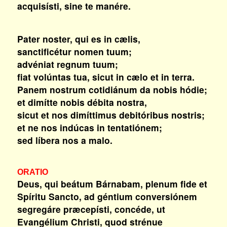
acquisísti, sine te manére.
Pater noster, qui es in cælis,
sanctificétur nomen tuum;
advéniat regnum tuum;
fiat volúntas tua, sicut in cælo et in terra.
Panem nostrum cotidiánum da nobis hódie;
et dimítte nobis débita nostra,
sicut et nos dimíttimus debitóribus nostris;
et ne nos indúcas in tentatiónem;
sed líbera nos a malo.
ORATIO
Deus, qui beátum Bárnabam, plenum fide et
Spíritu Sancto, ad géntium conversiónem
segregáre præcepísti, concéde, ut
Evangélium Christi, quod strénue