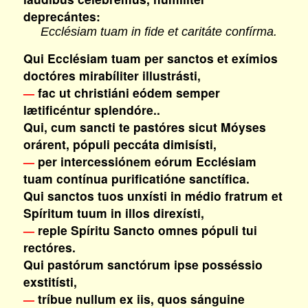
deprecántes:
Ecclésiam tuam in fide et caritáte confírma.
Qui Ecclésiam tuam per sanctos et exímios
doctóres mirabíliter illustrásti,
fac ut christiáni eódem semper
—
lætificéntur splendóre..
Qui, cum sancti te pastóres sicut Móyses
orárent, pópuli peccáta dimisísti,
per intercessiónem eórum Ecclésiam
—
tuam contínua purificatióne sanctífica.
Qui sanctos tuos unxísti in médio fratrum et
Spíritum tuum in illos direxísti,
reple Spíritu Sancto omnes pópuli tui
—
rectóres.
Qui pastórum sanctórum ipse posséssio
exstitísti,
tríbue nullum ex iis, quos sánguine
—