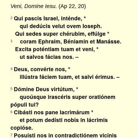
Veni, Domine Iesu.
(Ap 22, 20)
Qui pascis Israel, inténde, *
2
qui dedúcis velut ovem Ioseph.
Qui sedes super chérubim, effúlge *
coram Ephraim, Béniamin et Manásse.
3
Excita poténtiam tuam et veni, *
ut salvos fácias nos. –
Deus, convérte nos, *
4
illústra fáciem tuam, et salvi érimus. –
Dómine Deus virtútum, *
5
quoúsque irascéris super oratiónem
pópuli tui?
Cibásti nos pane lacrimárum *
6
et potum dedísti nobis in lácrimis
copióse.
Posuísti nos in contradictiónem vicínis
7