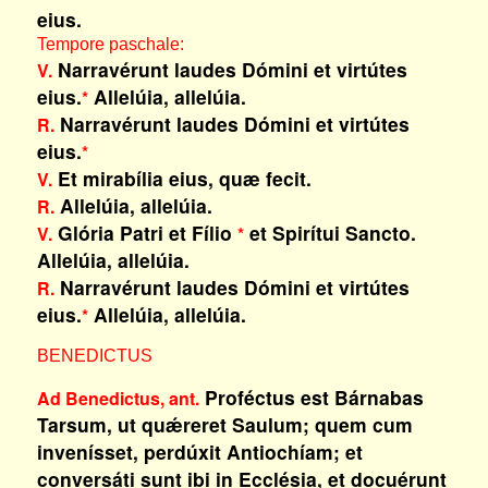
eius.
Tempore paschale:
Narravérunt laudes Dómini et virtútes
V.
eius.
Allelúia, allelúia.
*
Narravérunt laudes Dómini et virtútes
R.
eius.
*
Et mirabília eius, quæ fecit.
V.
Allelúia, allelúia.
R.
Glória Patri et Fílio
et Spirítui Sancto.
V.
*
Allelúia, allelúia.
Narravérunt laudes Dómini et virtútes
R.
eius.
Allelúia, allelúia.
*
BENEDICTUS
Proféctus est Bárnabas
Ad Benedictus, ant.
Tarsum, ut quǽreret Saulum; quem cum
invenísset, perdúxit Antiochíam; et
conversáti sunt ibi in Ecclésia, et docuérunt