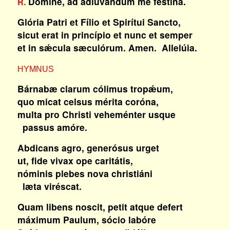
Dómine, ad adiuvándum me festína.
R.
Glória Patri et Fílio et Spirítui Sancto,
sicut erat in princípio et nunc et semper
et in sǽcula sæculórum. Amen. Allelúia.
HYMNUS
Bárnabæ clarum cólimus tropǽum,
quo micat celsus mérita coróna,
multa pro Christi veheménter usque
passus amóre.
Abdicans agro, generósus urget
ut, fide vivax ope caritátis,
nóminis plebes nova christiáni
læta viréscat.
Quam libens noscit, petit atque defert
máximum Paulum, sócio labóre