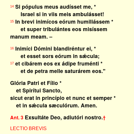
Si pópulus meus audísset me, *
14
Israel si in viis meis ambulásset!
In brevi inimícos eórum humiliássem *
15
et super tribulántes eos misíssem
manum meam. –
Inimíci Dómini blandiréntur ei, *
16
et esset sors eórum in sǽcula;
et cibárem eos ex ádipe fruménti *
17
et de petra melle saturárem eos."
Glória Patri et Fílio *
et Spirítui Sancto,
sicut erat in princípio et nunc et semper *
et in sǽcula sæculórum. Amen.
Exsultáte Deo, adiutóri nostro.
Ant. 3
†
LECTIO BREVIS