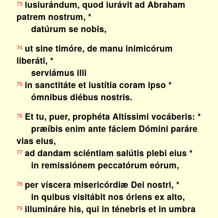
iusiurándum, quod iurávit ad Abraham
73
patrem nostrum, *
datúrum se nobis,
ut sine timóre, de manu inimicórum
74
liberáti, *
serviámus illi
in sanctitáte et iustítia coram ipso *
75
ómnibus diébus nostris.
Et tu, puer, prophéta Altíssimi vocáberis: *
76
præíbis enim ante fáciem Dómini paráre
vias eius,
ad dandam sciéntiam salútis plebi eius *
77
in remissiónem peccatórum eórum,
per víscera misericórdiæ Dei nostri, *
78
in quibus visitábit nos óriens ex alto,
illumináre his, qui in ténebris et in umbra
79