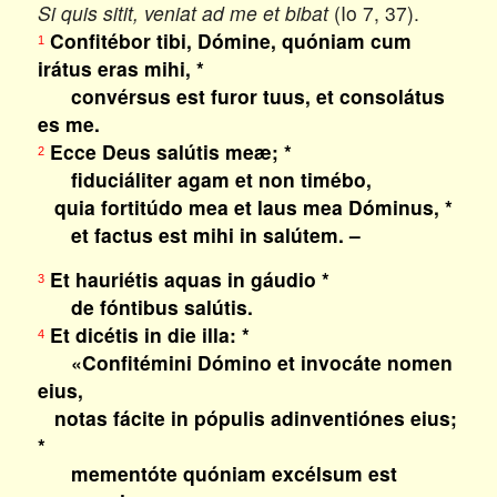
Si quis sitit, veniat ad me et bibat
(Io 7, 37).
Confitébor tibi, Dómine, quóniam cum
1
irátus eras mihi, *
convérsus est furor tuus, et consolátus
es me.
Ecce Deus salútis meæ; *
2
fiduciáliter agam et non timébo,
quia fortitúdo mea et laus mea Dóminus, *
et factus est mihi in salútem. –
Et hauriétis aquas in gáudio *
3
de fóntibus salútis.
Et dicétis in die illa: *
4
«Confitémini Dómino et invocáte nomen
eius,
notas fácite in pópulis adinventiónes eius;
*
mementóte quóniam excélsum est