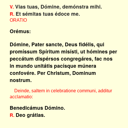
Vias tuas, Dómine, demónstra mihi.
V.
Et sémitas tuas édoce me.
R.
ORATIO
Orémus:
Dómine, Pater sancte, Deus fidélis, qui
promíssum Spíritum misísti, ut hómines per
peccátum dispérsos congregáres, fac nos
in mundo unitátis pacísque múnera
confovére. Per Christum, Dominum
nostrum.
Deinde, saltem in celebratione communi, additur
acclamatio:
Benedicámus Dómino.
Deo grátias.
R.