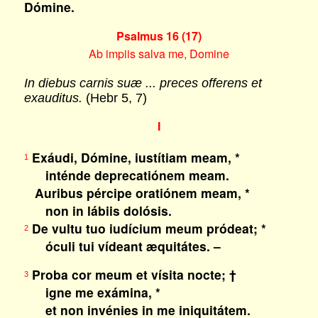
Dómine.
Psalmus 16 (17)
Ab impiis salva me, Domine
In diebus carnis suæ ... preces offerens et
exauditus.
(Hebr 5, 7)
I
Exáudi, Dómine, iustítiam meam, *
1
inténde deprecatiónem meam.
Auribus pércipe oratiónem meam, *
non in lábiis dolósis.
De vultu tuo iudícium meum pródeat; *
2
óculi tui vídeant æquitátes. –
Proba cor meum et vísita nocte; †
3
igne me exámina, *
et non invénies in me iniquitátem.