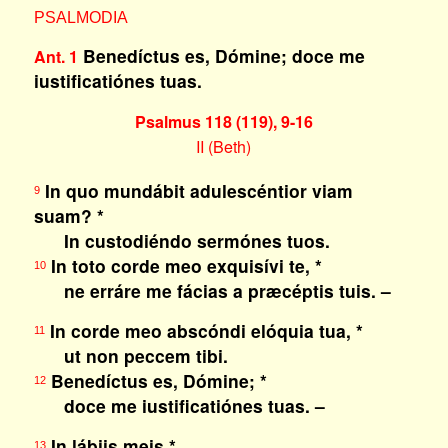
PSALMODIA
Benedíctus es, Dómine; doce me
Ant. 1
iustificatiónes tuas.
Psalmus 118 (119), 9-16
II (Beth)
In quo mundábit adulescéntior viam
9
suam? *
In custodiéndo sermónes tuos.
In toto corde meo exquisívi te, *
10
ne erráre me fácias a præcéptis tuis. –
In corde meo abscóndi elóquia tua, *
11
ut non peccem tibi.
Benedíctus es, Dómine; *
12
doce me iustificatiónes tuas. –
In lábiis meis *
13