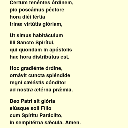
Certum tenéntes órdinem,
pio poscámus péctore
hora diéi tértia
trinæ virtútis glóriam,
Ut simus habitáculum
illi Sancto Spirítui,
qui quondam in apóstolis
hac hora distribútus est.
Hoc gradiénte órdine,
ornávit cuncta spléndide
regni cæléstis cónditor
ad nostr
a
ætérna prǽmia.
Deo Patri sit glória
eiúsque soli Fílio
cum Spíritu Paráclito,
in sempitérna sǽcula. Amen.