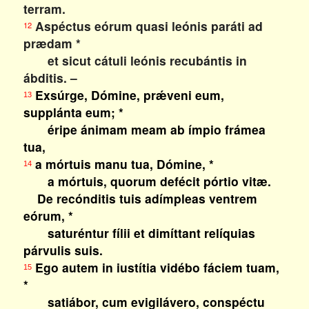
terram.
Aspéctus eórum quasi leónis paráti ad
12
prædam *
et sicut cátuli leónis recubántis in
ábditis. –
Exsúrge, Dómine, prǽveni eum,
13
supplánta eum; *
éripe ánimam meam ab ímpio frámea
tua,
a mórtuis manu tua, Dómine, *
14
a mórtuis, quorum defécit pórtio vitæ.
De recónditis tuis adímpleas ventrem
eórum, *
saturéntur fílii et dimíttant relíquias
párvulis suis.
Ego autem in iustítia vidébo fáciem tuam,
15
*
satiábor, cum evigilávero, conspéctu