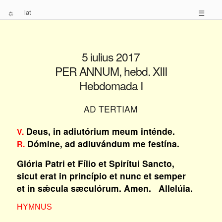
☼
lat
☰
5 iulius 2017
PER ANNUM, hebd. XIII
Hebdomada I
AD TERTIAM
Deus, in adiutórium meum inténde.
V.
Dómine, ad adiuvándum me festína.
R.
Glória Patri et Fílio et Spirítui Sancto,
sicut erat in princípio et nunc et semper
et in sǽcula sæculórum. Amen. Allelúia.
HYMNUS