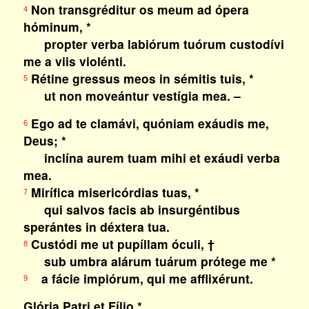
Non transgréditur os meum ad ópera
4
hóminum, *
propter verba labiórum tuórum custodívi
me a viis violénti.
Rétine gressus meos in sémitis tuis, *
5
ut non moveántur vestígia mea. –
Ego ad te clamávi, quóniam exáudis me,
6
Deus; *
inclína aurem tuam mihi et exáudi verba
mea.
Mirífica misericórdias tuas, *
7
qui salvos facis ab insurgéntibus
sperántes in déxtera tua.
Custódi me ut pupíllam óculi, †
8
sub umbra alárum tuárum prótege me *
a fácie impiórum, qui me afflixérunt.
9
Glória Patri et Fílio *