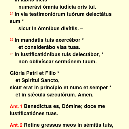
numerávi ómnia iudícia oris tui.
In via testimoniórum tuórum delectátus
14
sum *
sicut in ómnibus divítiis. –
In mandátis tuis exercébor *
15
et considerábo vias tuas.
In iustificatiónibus tuis delectábor, *
16
non oblivíscar sermónem tuum.
Glória Patri et Fílio *
et Spirítui Sancto,
sicut erat in princípio et nunc et semper *
et in sǽcula sæculórum. Amen.
Benedíctus es, Dómine; doce me
Ant. 1
iustificatiónes tuas.
Rétine gressus meos in sémitis tuis,
Ant. 2