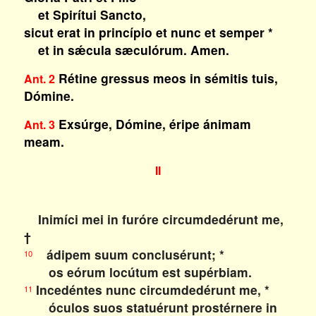
et Spirítui Sancto,
sicut erat in princípio et nunc et semper *
et in sǽcula sæculórum. Amen.
Rétine gressus meos in sémitis tuis,
Ant. 2
Dómine.
Exsúrge, Dómine, éripe ánimam
Ant. 3
meam.
II
Inimíci mei in furóre circumdedérunt me,
†
ádipem suum conclusérunt; *
10
os eórum locútum est supérbiam.
Incedéntes nunc circumdedérunt me, *
11
óculos suos statuérunt prostérnere in