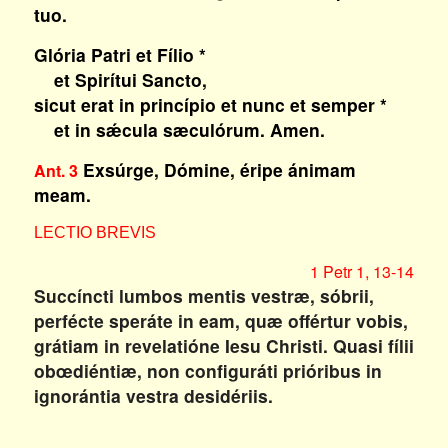
tuo.
Glória Patri et Fílio *
et Spirítui Sancto,
sicut erat in princípio et nunc et semper *
et in sǽcula sæculórum. Amen.
Exsúrge, Dómine, éripe ánimam
Ant. 3
meam.
LECTIO BREVIS
1 Petr 1, 13-14
Succíncti lumbos mentis vestræ, sóbrii,
perfécte speráte in eam, quæ offértur vobis,
grátiam in revelatióne Iesu Christi. Quasi fílii
obœdiéntiæ, non configuráti prióribus in
ignorántia vestra desidériis.