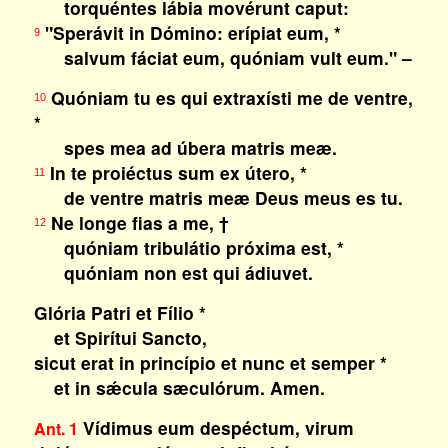
torquéntes lábia movérunt caput:
"Sperávit in Dómino: erípiat eum, *
9
salvum fáciat eum, quóniam vult eum." –
Quóniam tu es qui extraxísti me de ventre,
10
*
spes mea ad úbera matris meæ.
In te proiéctus sum ex útero, *
11
de ventre matris meæ Deus meus es tu.
Ne longe fias a me, †
12
quóniam tribulátio próxima est, *
quóniam non est qui ádiuvet.
Glória Patri et Fílio *
et Spirítui Sancto,
sicut erat in princípio et nunc et semper *
et in sǽcula sæculórum. Amen.
Vídimus eum despéctum, virum
Ant. 1