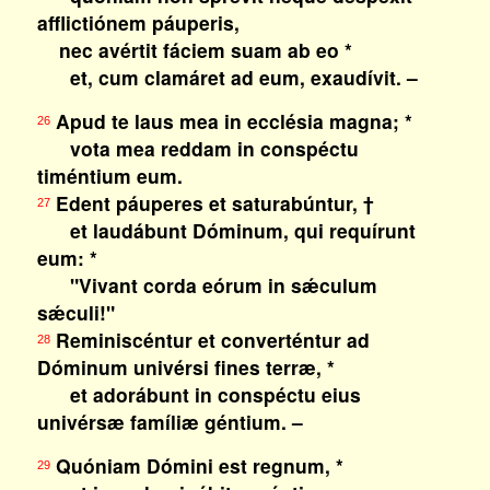
afflictiónem páuperis,
nec avértit fáciem suam ab eo *
et, cum clamáret ad eum, exaudívit. –
Apud te laus mea in ecclésia magna; *
26
vota mea reddam in conspéctu
timéntium eum.
Edent páuperes et saturabúntur, †
27
et laudábunt Dóminum, qui requírunt
eum: *
"Vivant corda eórum in sǽculum
sǽculi!"
Reminiscéntur et converténtur ad
28
Dóminum univérsi fines terræ, *
et adorábunt in conspéctu eius
univérsæ famíliæ géntium. –
Quóniam Dómini est regnum, *
29