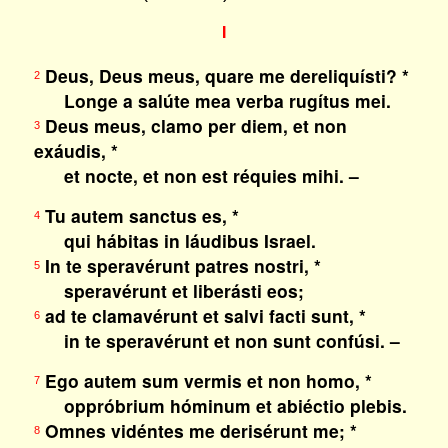
I
Deus, Deus meus, quare me dereliquísti? *
2
Longe a salúte mea verba rugítus mei.
Deus meus, clamo per diem, et non
3
exáudis, *
et nocte, et non est réquies mihi. –
Tu autem sanctus es, *
4
qui hábitas in láudibus Israel.
In te speravérunt patres nostri, *
5
speravérunt et liberásti eos;
ad te clamavérunt et salvi facti sunt, *
6
in te speravérunt et non sunt confúsi. –
Ego autem sum vermis et non homo, *
7
oppróbrium hóminum et abiéctio plebis.
Omnes vidéntes me derisérunt me; *
8