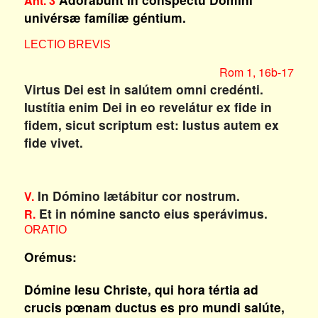
Ant. 3
univérsæ famíliæ géntium.
LECTIO BREVIS
Rom 1, 16b-17
Virtus Dei est in salútem omni credénti.
Iustítia enim Dei in eo revelátur ex fide in
fidem, sicut scriptum est: Iustus autem ex
fide vivet.
In Dómino lætábitur cor nostrum.
V.
Et in nómine sancto eius sperávimus.
R.
ORATIO
Orémus:
Dómine Iesu Christe, qui hora tértia ad
crucis pœnam ductus es pro mundi salúte,