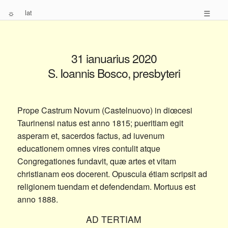
☼
lat
☰
31 ianuarius 2020
S. Ioannis Bosco, presbyteri
Prope Castrum Novum (Castelnuovo) in diœcesi
Taurinensi natus est anno 1815; pueritiam egit
asperam et, sacerdos factus, ad iuvenum
educationem omnes vires contulit atque
Congregationes fundavit, quæ artes et vitam
christianam eos docerent. Opuscula étiam scripsit ad
religionem tuendam et defendendam. Mortuus est
anno 1888.
AD TERTIAM