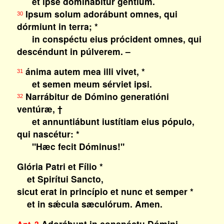
et ipse dominábitur géntium.
Ipsum solum adorábunt omnes, qui
30
dórmiunt in terra; *
in conspéctu eius prócident omnes, qui
descéndunt in púlverem. –
ánima autem mea illi vivet, *
31
et semen meum sérviet ipsi.
Narrábitur de Dómino generatióni
32
ventúræ, †
et annuntiábunt iustítiam eius pópulo,
qui nascétur: *
"Hæc fecit Dóminus!"
Glória Patri et Fílio *
et Spirítui Sancto,
sicut erat in princípio et nunc et semper *
et in sǽcula sæculórum. Amen.
Adorábunt in conspéctu Dómini