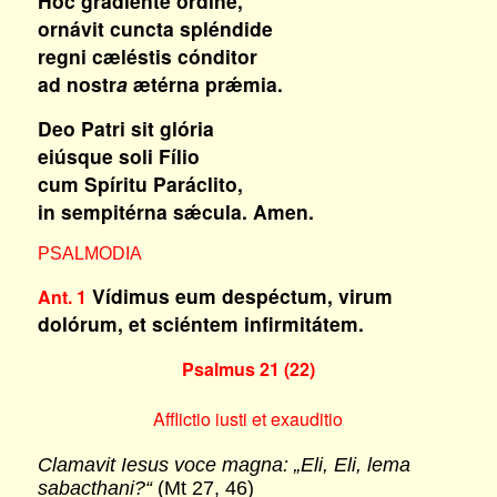
Hoc gradiénte órdine,
ornávit cuncta spléndide
regni cæléstis cónditor
ad nostr
a
ætérna prǽmia.
Deo Patri sit glória
eiúsque soli Fílio
cum Spíritu Paráclito,
in sempitérna sǽcula. Amen.
PSALMODIA
Vídimus eum despéctum, virum
Ant. 1
dolórum, et sciéntem infirmitátem.
Psalmus 21 (22)
Afflictio iusti et exauditio
Clamavit Iesus voce magna: „Eli, Eli, lema
sabacthani?“
(Mt 27, 46)