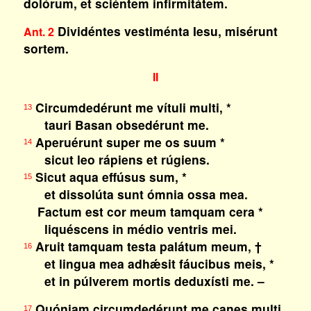
dolórum, et sciéntem infirmitátem.
Dividéntes vestiménta Iesu, misérunt
Ant. 2
sortem.
II
Circumdedérunt me vítuli multi, *
13
tauri Basan obsedérunt me.
Aperuérunt super me os suum *
14
sicut leo rápiens et rúgiens.
Sicut aqua effúsus sum, *
15
et dissolúta sunt ómnia ossa mea.
Factum est cor meum tamquam cera *
liquéscens in médio ventris mei.
Aruit tamquam testa palátum meum, †
16
et lingua mea adhǽsit fáucibus meis, *
et in púlverem mortis deduxísti me. –
Quóniam circumdedérunt me canes multi,
17