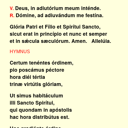
Deus, in adiutórium meum inténde.
V.
Dómine, ad adiuvándum me festína.
R.
Glória Patri et Fílio et Spirítui Sancto,
sicut erat in princípio et nunc et semper
et in sǽcula sæculórum. Amen. Allelúia.
HYMNUS
Certum tenéntes órdinem,
pio poscámus péctore
hora diéi tértia
trinæ virtútis glóriam,
Ut simus habitáculum
illi Sancto Spirítui,
qui quondam in apóstolis
hac hora distribútus est.