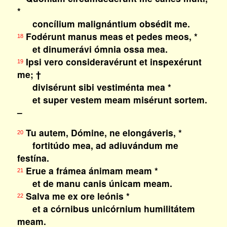
*
concílium malignántium obsédit me.
Fodérunt manus meas et pedes meos, *
18
et dinumerávi ómnia ossa mea.
Ipsi vero consideravérunt et inspexérunt
19
me; †
divisérunt sibi vestiménta mea *
et super vestem meam misérunt sortem.
–
Tu autem, Dómine, ne elongáveris, *
20
fortitúdo mea, ad adiuvándum me
festína.
Erue a frámea ánimam meam *
21
et de manu canis únicam meam.
Salva me ex ore leónis *
22
et a córnibus unicórnium humilitátem
meam.