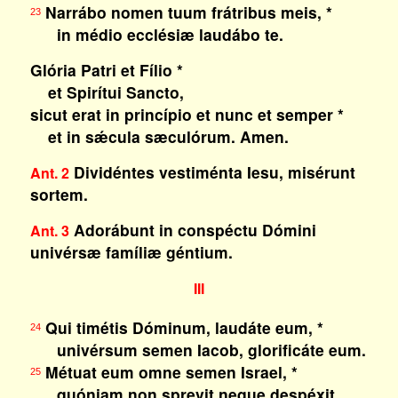
Narrábo nomen tuum frátribus meis, *
23
in médio ecclésiæ laudábo te.
Glória Patri et Fílio *
et Spirítui Sancto,
sicut erat in princípio et nunc et semper *
et in sǽcula sæculórum. Amen.
Dividéntes vestiménta Iesu, misérunt
Ant. 2
sortem.
Adorábunt in conspéctu Dómini
Ant. 3
univérsæ famíliæ géntium.
III
Qui timétis Dóminum, laudáte eum, *
24
univérsum semen Iacob, glorificáte eum.
Métuat eum omne semen Israel, *
25
quóniam non sprevit neque despéxit