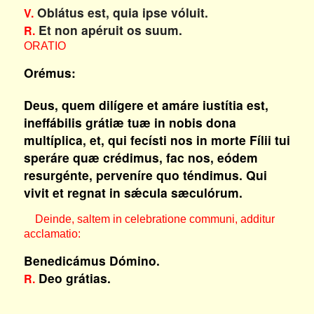
Oblátus est, quia ipse vóluit.
V.
Et non apéruit os suum.
R.
ORATIO
Orémus:
Deus, quem dilígere et amáre iustítia est,
ineffábilis grátiæ tuæ in nobis dona
multíplica, et, qui fecísti nos in morte Fílii tui
speráre quæ crédimus, fac nos, eódem
resurgénte, perveníre quo téndimus. Qui
vivit et regnat in sǽcula sæculórum.
Deinde, saltem in celebratione communi, additur
acclamatio:
Benedicámus Dómino.
Deo grátias.
R.