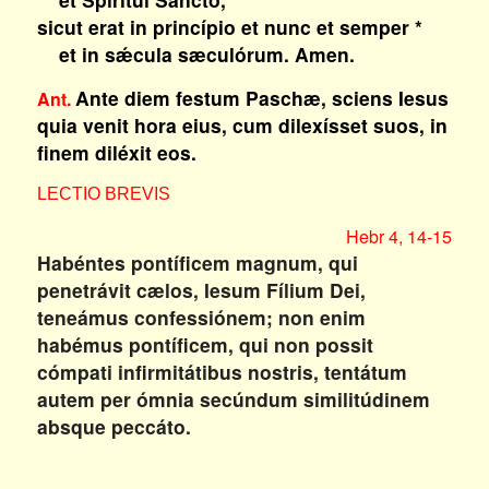
sicut erat in princípio et nunc et semper *
et in sǽcula sæculórum. Amen.
Ante diem festum Paschæ, sciens Iesus
Ant.
quia venit hora eius, cum dilexísset suos, in
finem diléxit eos.
LECTIO BREVIS
Hebr 4, 14-15
Habéntes pontíficem magnum, qui
penetrávit cælos, Iesum Fílium Dei,
teneámus confessiónem; non enim
habémus pontíficem, qui non possit
cómpati infirmitátibus nostris, tentátum
autem per ómnia secúndum similitúdinem
absque peccáto.