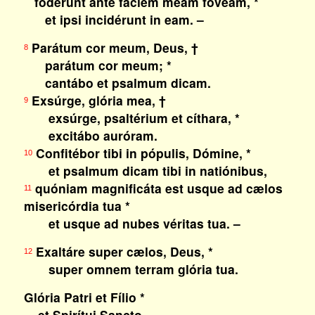
fodérunt ante fáciem meam fóveam, *
et ipsi incidérunt in eam. –
Parátum cor meum, Deus, †
8
parátum cor meum; *
cantábo et psalmum dicam.
Exsúrge, glória mea, †
9
exsúrge, psaltérium et cíthara, *
excitábo auróram.
Confitébor tibi in pópulis, Dómine, *
10
et psalmum dicam tibi in natiónibus,
quóniam magnificáta est usque ad cælos
11
misericórdia tua *
et usque ad nubes véritas tua. –
Exaltáre super cælos, Deus, *
12
super omnem terram glória tua.
Glória Patri et Fílio *
et Spirítui Sancto,