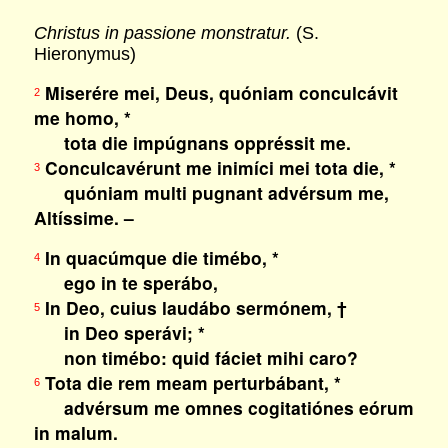
Christus in passione monstratur.
(S.
Hieronymus)
Miserére mei, Deus, quóniam conculcávit
2
me homo, *
tota die impúgnans oppréssit me.
Conculcavérunt me inimíci mei tota die, *
3
quóniam multi pugnant advérsum me,
Altíssime. –
In quacúmque die timébo, *
4
ego in te sperábo,
In Deo, cuius laudábo sermónem, †
5
in Deo sperávi; *
non timébo: quid fáciet mihi caro?
Tota die rem meam perturbábant, *
6
advérsum me omnes cogitatiónes eórum
in malum.