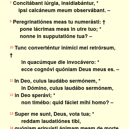
Concitábant iúrgia, insidiabántur, *
7
ipsi calcáneum meum observábant. –
Peregrinatiónes meas tu numerásti: †
9
pone lácrimas meas in utre tuo; *
nonne in supputatióne tua? –
Tunc converténtur inimíci mei retrórsum,
10
†
in quacúmque die invocávero: *
ecce cognóvi quóniam Deus meus es. –
In Deo, cuius laudábo sermónem, *
11
in Dómino, cuius laudábo sermónem,
in Deo sperávi; *
12
non timébo: quid fáciet mihi homo? –
Super me sunt, Deus, vota tua; *
13
reddam laudatiónes tibi,
quóniam eripuísti ánimam meam de morte
14