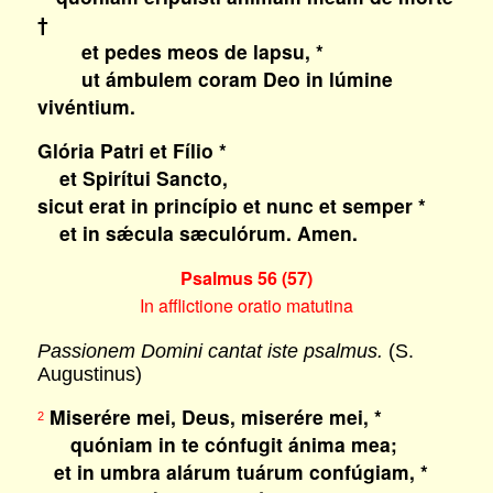
†
et pedes meos de lapsu, *
ut ámbulem coram Deo in lúmine
vivéntium.
Glória Patri et Fílio *
et Spirítui Sancto,
sicut erat in princípio et nunc et semper *
et in sǽcula sæculórum. Amen.
Psalmus 56 (57)
In afflictione oratio matutina
Passionem Domini cantat iste psalmus.
(S.
Augustinus)
Miserére mei, Deus, miserére mei, *
2
quóniam in te cónfugit ánima mea;
et in umbra alárum tuárum confúgiam, *