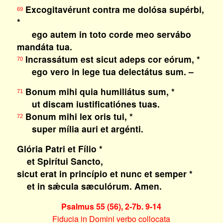
Excogitavérunt contra me dolósa supérbi,
69
*
ego autem in toto corde meo servábo
mandáta tua.
Incrassátum est sicut adeps cor eórum, *
70
ego vero in lege tua delectátus sum. –
Bonum mihi quia humiliátus sum, *
71
ut discam iustificatiónes tuas.
Bonum mihi lex oris tui, *
72
super mília auri et argénti.
Glória Patri et Fílio *
et Spirítui Sancto,
sicut erat in princípio et nunc et semper *
et in sǽcula sæculórum. Amen.
Psalmus 55 (56), 2-7b. 9-14
Fiducia in Domini verbo collocata