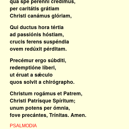
qua spe perénni crédimus,
per caritátis grátiam
Christi canámus glóriam,
Qui ductus hora tértia
ad passiónis hóstiam,
crucis ferens suspéndia
ovem redúxit pérditam.
Precémur ergo súbditi,
redemptióne líberi,
ut éruat a sǽculo
quos solvit a chirógrapho.
Christum rogámus et Patrem,
Christi Patrísque Spíritum;
unum potens per ómnia,
fove precántes, Trínitas. Amen.
PSALMODIA