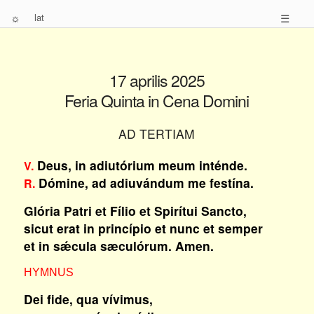
☼
lat
☰
17 aprilis 2025
Feria Quinta in Cena Domini
AD TERTIAM
Deus, in adiutórium meum inténde.
V.
Dómine, ad adiuvándum me festína.
R.
Glória Patri et Fílio et Spirítui Sancto,
sicut erat in princípio et nunc et semper
et in sǽcula sæculórum. Amen.
HYMNUS
Dei fide, qua vívimus,