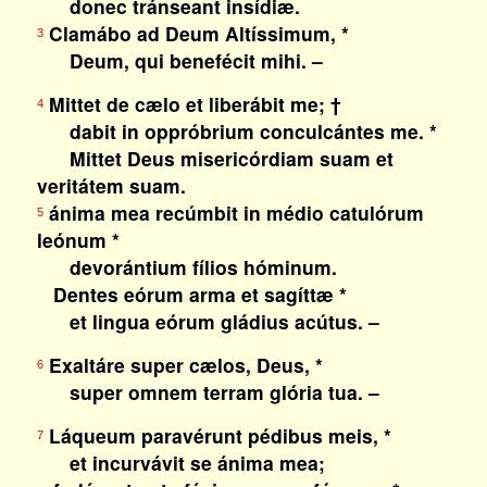
donec tránseant insídiæ.
Clamábo ad Deum Altíssimum, *
3
Deum, qui benefécit mihi. –
Mittet de cælo et liberábit me; †
4
dabit in oppróbrium conculcántes me. *
Mittet Deus misericórdiam suam et
veritátem suam.
ánima mea recúmbit in médio catulórum
5
leónum *
devorántium fílios hóminum.
Dentes eórum arma et sagíttæ *
et lingua eórum gládius acútus. –
Exaltáre super cælos, Deus, *
6
super omnem terram glória tua. –
Láqueum paravérunt pédibus meis, *
7
et incurvávit se ánima mea;