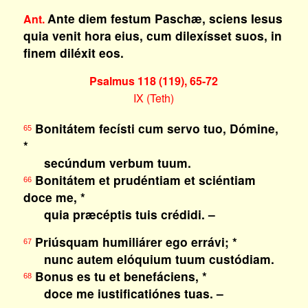
Ante diem festum Paschæ, sciens Iesus
Ant.
quia venit hora eius, cum dilexísset suos, in
finem diléxit eos.
Psalmus 118 (119), 65-72
IX (Teth)
Bonitátem fecísti cum servo tuo, Dómine,
65
*
secúndum verbum tuum.
Bonitátem et prudéntiam et sciéntiam
66
doce me, *
quia præcéptis tuis crédidi. –
Priúsquam humiliárer ego errávi; *
67
nunc autem elóquium tuum custódiam.
Bonus es tu et benefáciens, *
68
doce me iustificatiónes tuas. –