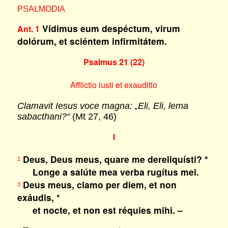
PSALMODIA
Vídimus eum despéctum, virum
Ant. 1
dolórum, et sciéntem infirmitátem.
Psalmus 21 (22)
Afflictio iusti et exauditio
Clamavit Iesus voce magna: „Eli, Eli, lema
sabacthani?“
(Mt 27, 46)
I
Deus, Deus meus, quare me dereliquísti? *
2
Longe a salúte mea verba rugítus mei.
Deus meus, clamo per diem, et non
3
exáudis, *
et nocte, et non est réquies mihi. –