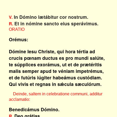
In Dómino lætábitur cor nostrum.
V.
Et in nómine sancto eius sperávimus.
R.
ORATIO
Orémus:
Dómine Iesu Christe, qui hora tértia ad
crucis pœnam ductus es pro mundi salúte,
te súpplices exorámus, ut et de prætéritis
malis semper apud te véniam impetrémus,
et de futúris iúgiter habeámus custódiam.
Qui vivis et regnas in sǽcula sæculórum.
Deinde, saltem in celebratione communi, additur
acclamatio:
Benedicámus Dómino.
Deo grátias.
R.