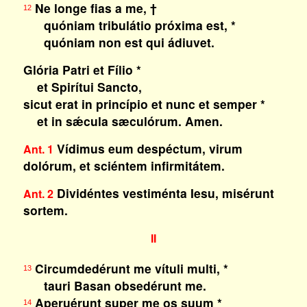
Ne longe fias a me, †
12
quóniam tribulátio próxima est, *
quóniam non est qui ádiuvet.
Glória Patri et Fílio *
et Spirítui Sancto,
sicut erat in princípio et nunc et semper *
et in sǽcula sæculórum. Amen.
Vídimus eum despéctum, virum
Ant. 1
dolórum, et sciéntem infirmitátem.
Dividéntes vestiménta Iesu, misérunt
Ant. 2
sortem.
II
Circumdedérunt me vítuli multi, *
13
tauri Basan obsedérunt me.
Aperuérunt super me os suum *
14