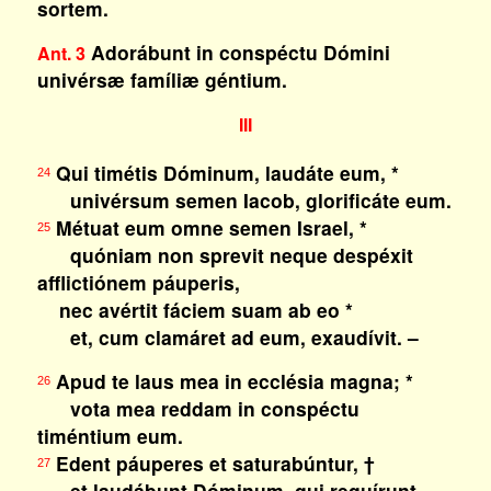
sortem.
Adorábunt in conspéctu Dómini
Ant. 3
univérsæ famíliæ géntium.
III
Qui timétis Dóminum, laudáte eum, *
24
univérsum semen Iacob, glorificáte eum.
Métuat eum omne semen Israel, *
25
quóniam non sprevit neque despéxit
afflictiónem páuperis,
nec avértit fáciem suam ab eo *
et, cum clamáret ad eum, exaudívit. –
Apud te laus mea in ecclésia magna; *
26
vota mea reddam in conspéctu
timéntium eum.
Edent páuperes et saturabúntur, †
27
et laudábunt Dóminum, qui requírunt