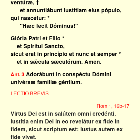
ventúræ, †
et annuntiábunt iustítiam eius pópulo,
qui nascétur: *
"Hæc fecit Dóminus!"
Glória Patri et Fílio *
et Spirítui Sancto,
sicut erat in princípio et nunc et semper *
et in sǽcula sæculórum. Amen.
Adorábunt in conspéctu Dómini
Ant. 3
univérsæ famíliæ géntium.
LECTIO BREVIS
Rom 1, 16b-17
Virtus Dei est in salútem omni credénti.
Iustítia enim Dei in eo revelátur ex fide in
fidem, sicut scriptum est: Iustus autem ex
fide vivet.