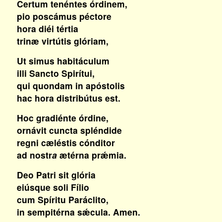
Certum tenéntes órdinem,
pio poscámus péctore
hora diéi tértia
trinæ virtútis glóriam,
Ut simus habitáculum
illi Sancto Spirítui,
qui quondam in apóstolis
hac hora distribútus est.
Hoc gradiénte órdine,
ornávit cuncta spléndide
regni cæléstis cónditor
ad nostr
a
ætérna prǽmia.
Deo Patri sit glória
eiúsque soli Fílio
cum Spíritu Paráclito,
in sempitérna sǽcula. Amen.