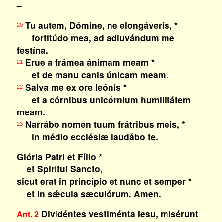
–
Tu autem, Dómine, ne elongáveris, *
20
fortitúdo mea, ad adiuvándum me
festína.
Erue a frámea ánimam meam *
21
et de manu canis únicam meam.
Salva me ex ore leónis *
22
et a córnibus unicórnium humilitátem
meam.
Narrábo nomen tuum frátribus meis, *
23
in médio ecclésiæ laudábo te.
Glória Patri et Fílio *
et Spirítui Sancto,
sicut erat in princípio et nunc et semper *
et in sǽcula sæculórum. Amen.
Dividéntes vestiménta Iesu, misérunt
Ant. 2