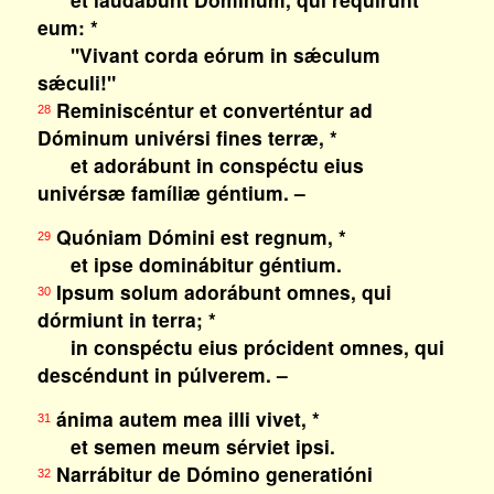
eum: *
"Vivant corda eórum in sǽculum
sǽculi!"
Reminiscéntur et converténtur ad
28
Dóminum univérsi fines terræ, *
et adorábunt in conspéctu eius
univérsæ famíliæ géntium. –
Quóniam Dómini est regnum, *
29
et ipse dominábitur géntium.
Ipsum solum adorábunt omnes, qui
30
dórmiunt in terra; *
in conspéctu eius prócident omnes, qui
descéndunt in púlverem. –
ánima autem mea illi vivet, *
31
et semen meum sérviet ipsi.
Narrábitur de Dómino generatióni
32