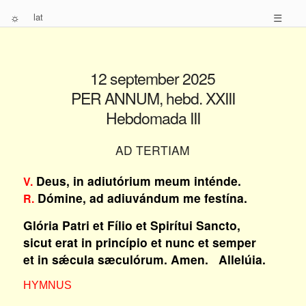
☼
lat
☰
12 september 2025
PER ANNUM, hebd. XXIII
Hebdomada III
AD TERTIAM
Deus, in adiutórium meum inténde.
V.
Dómine, ad adiuvándum me festína.
R.
Glória Patri et Fílio et Spirítui Sancto,
sicut erat in princípio et nunc et semper
et in sǽcula sæculórum. Amen. Allelúia.
HYMNUS