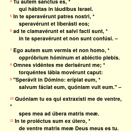
Tu autem sanctus es, *
4
qui hábitas in láudibus Israel.
In te speravérunt patres nostri, *
5
speravérunt et liberásti eos;
ad te clamavérunt et salvi facti sunt, *
6
in te speravérunt et non sunt confúsi. –
Ego autem sum vermis et non homo, *
7
oppróbrium hóminum et abiéctio plebis.
Omnes vidéntes me derisérunt me; *
8
torquéntes lábia movérunt caput:
"Sperávit in Dómino: erípiat eum, *
9
salvum fáciat eum, quóniam vult eum." –
Quóniam tu es qui extraxísti me de ventre,
10
*
spes mea ad úbera matris meæ.
In te proiéctus sum ex útero, *
11
de ventre matris meæ Deus meus es tu.