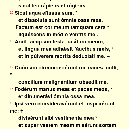
sicut leo rápiens et rúgiens.
Sicut aqua effúsus sum, *
15
et dissolúta sunt ómnia ossa mea.
Factum est cor meum tamquam cera *
liquéscens in médio ventris mei.
Aruit tamquam testa palátum meum, †
16
et lingua mea adhǽsit fáucibus meis, *
et in púlverem mortis deduxísti me. –
Quóniam circumdedérunt me canes multi,
17
*
concílium malignántium obsédit me.
Fodérunt manus meas et pedes meos, *
18
et dinumerávi ómnia ossa mea.
Ipsi vero consideravérunt et inspexérunt
19
me; †
divisérunt sibi vestiménta mea *
et super vestem meam misérunt sortem.