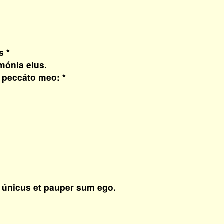
s *
ónia eius.
 peccáto meo: *
 únicus et pauper sum ego.