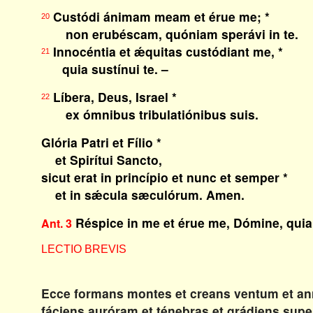
Custódi ánimam meam et érue me; *
20
non erubéscam, quóniam sperávi in te.
Innocéntia et ǽquitas custódiant me, *
21
quia sustínui te. –
Líbera, Deus, Israel *
22
ex ómnibus tribulatiónibus suis.
Glória Patri et Fílio *
et Spirítui Sancto,
sicut erat in princípio et nunc et semper *
et in sǽcula sæculórum. Amen.
Réspice in me et érue me, Dómine, quia
Ant. 3
LECTIO BREVIS
Ecce formans montes et creans ventum et an
fáciens auróram et ténebras et grádiens sup