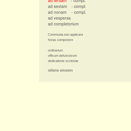
ad tertiam
- compl.
ad sextam
- compl.
ad nonam
- compl.
ad vesperas
ad completorium
Communia non applicare
horas componere
ordinarium
officum defunctorum
dedicationis ecclesiæ
referre errorem