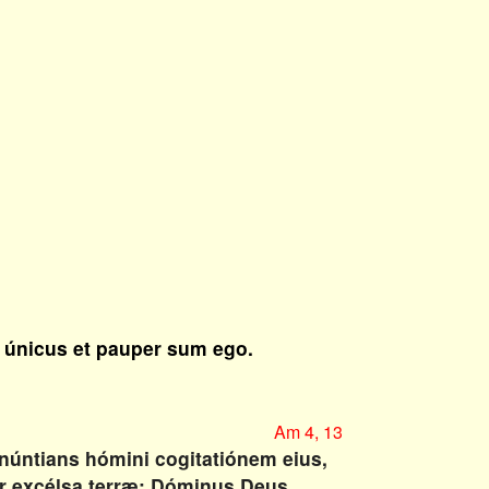
 únicus et pauper sum ego.
Am 4, 13
núntians hómini cogitatiónem eius,
er excélsa terræ; Dóminus Deus