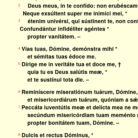
Deus meus, in te confído: non erubéscam
2
Neque exsúltent super me inimíci mei, *
étenim univérsi, qui sústinent te, non con
3
Confundántur infidéliter agéntes *
propter vanitátem. –
Vias tuas, Dómine, demónstra mihi *
4
et sémitas tuas édoce me.
Dírige me in veritáte tua et doce me, †
5
quia tu es Deus salútis meæ, *
et te sustínui tota die. –
Reminíscere miseratiónum tuárum, Dómine,
6
et misericordiárum tuárum, quóniam a sǽc
Peccáta iuventútis meæ et delícta mea ne m
7
secúndum misericórdiam tuam meménto me
propter bonitátem tuam, Dómine. –
Dulcis et rectus Dóminus, *
8