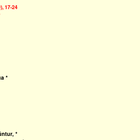
), 17-24
)
a *
ntur, *