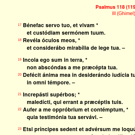
Psalmus 118 (119
III (Ghimel
Bénefac servo tuo, et vivam *
17
et custódiam sermónem tuum.
Revéla óculos meos, *
18
et considerábo mirabília de lege tua. –
Incola ego sum in terra, *
19
non abscóndas a me præcépta tua.
Defécit ánima mea in desiderándo iudícia tu
20
in omni témpore. –
Increpásti supérbos; *
21
maledícti, qui errant a præcéptis tuis.
Aufer a me oppróbrium et contémptum, *
22
quia testimónia tua servávi. –
Etsi príncipes sedent et advérsum me loquú
23