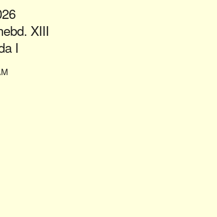
2026
bd. XIII
a I
AM