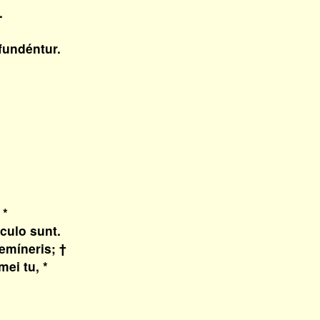
.
fundéntur.
 *
ulo sunt.
emíneris; †
i tu, *