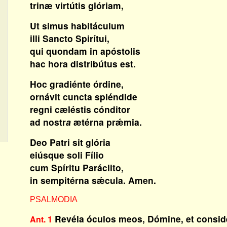
trinæ virtútis glóriam,
Ut simus habitáculum
illi Sancto Spirítui,
qui quondam in apóstolis
hac hora distribútus est.
Hoc gradiénte órdine,
ornávit cuncta spléndide
regni cæléstis cónditor
ad nostr
a
ætérna prǽmia.
Deo Patri sit glória
eiúsque soli Fílio
cum Spíritu Paráclito,
in sempitérna sǽcula. Amen.
PSALMODIA
Revéla óculos meos, Dómine, et conside
Ant. 1