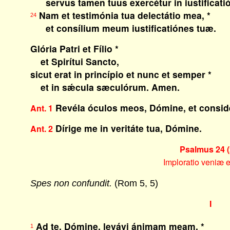
servus tamen tuus exercétur in iustificatió
Nam et testimónia tua delectátio mea, *
24
et consílium meum iustificatiónes tuæ.
Glória Patri et Fílio *
et Spirítui Sancto,
sicut erat in princípio et nunc et semper *
et in sǽcula sæculórum. Amen.
Revéla óculos meos, Dómine, et conside
Ant. 1
Dírige me in veritáte tua, Dómine.
Ant. 2
Psalmus 24 (
Imploratio veniæ e
Spes non confundit.
(Rom 5, 5)
I
Ad te, Dómine, levávi ánimam meam, *
1