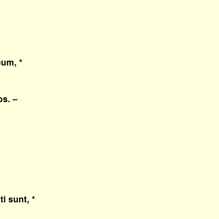
eum, *
s. –
i sunt, *