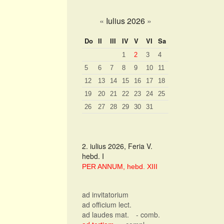
«
Iulius 2026
»
Do
II
III
IV
V
VI
Sa
1
2
3
4
5
6
7
8
9
10
11
12
13
14
15
16
17
18
19
20
21
22
23
24
25
26
27
28
29
30
31
2. iulius 2026, Feria V.
hebd. I
PER ANNUM, hebd. XIII
ad invitatorium
ad officium lect.
ad laudes mat.
- comb.