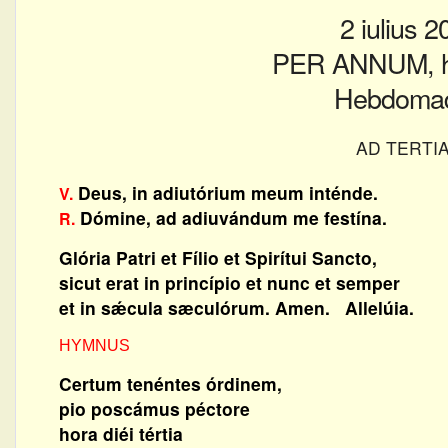
2 iulius 
PER ANNUM, he
Hebdomad
AD TERTI
Deus, in adiutórium meum inténde.
V.
Dómine, ad adiuvándum me festína.
R.
Glória Patri et Fílio et Spirítui Sancto,
sicut erat in princípio et nunc et semper
et in sǽcula sæculórum. Amen. Allelúia.
HYMNUS
Certum tenéntes órdinem,
pio poscámus péctore
hora diéi tértia