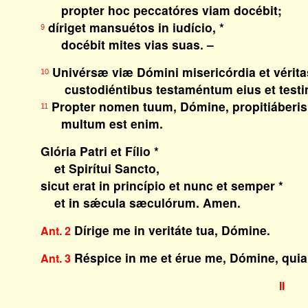
propter hoc peccatóres viam docébit;
díriget mansuétos in iudício, *
9
docébit mites vias suas. –
Univérsæ viæ Dómini misericórdia et vérita
10
custodiéntibus testaméntum eius et testim
Propter nomen tuum, Dómine, propitiáberis
11
multum est enim.
Glória Patri et Fílio *
et Spirítui Sancto,
sicut erat in princípio et nunc et semper *
et in sǽcula sæculórum. Amen.
Dírige me in veritáte tua, Dómine.
Ant. 2
Réspice in me et érue me, Dómine, quia
Ant. 3
II