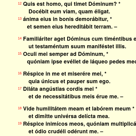
Quis est homo, qui timet Dóminum? *
12
Docébit eum viam, quam éligat.
ánima eius in bonis demorábitur, *
13
et semen eius hereditábit terram. –
Familiáriter aget Dóminus cum timéntibus 
14
ut testaméntum suum maniféstet illis.
Oculi mei semper ad Dóminum, *
15
quóniam ipse evéllet de láqueo pedes meo
Réspice in me et miserére mei, *
16
quia únicus et pauper sum ego.
Diláta angústias cordis mei *
17
et de necessitátibus meis érue me. –
Vide humilitátem meam et labórem meum *
18
et dimítte univérsa delícta mea.
Réspice inimícos meos, quóniam multiplicát
19
et ódio crudéli odérunt me. –