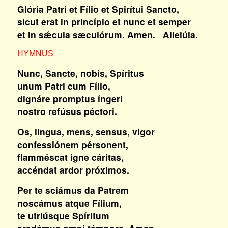
Glória Patri et Fílio et Spirítui Sancto,
sicut erat in princípio et nunc et semper
et in sǽcula sæculórum. Amen. Allelúia.
HYMNUS
Nunc, Sancte, nobis, Spíritus
unum Patri cum Fílio,
dignáre promptus íngeri
nostro refúsus péctori.
Os, lingua, mens, sensus, vigor
confessiónem pérsonent,
flamméscat igne cáritas,
accéndat ardor próximos.
Per te sciámus da Patrem
noscámus atque Fílium,
te utriúsque Spíritum