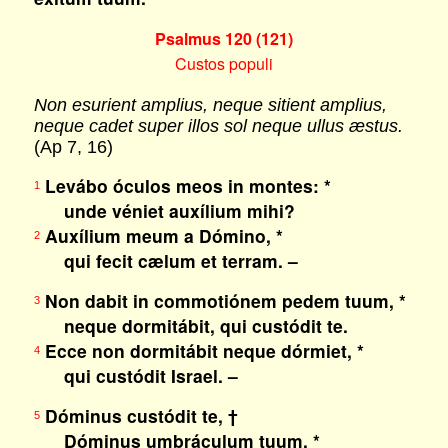
Psalmus 120 (121)
Custos populi
Non esurient amplius, neque sitient amplius,
neque cadet super illos sol neque ullus æstus.
(Ap 7, 16)
Levábo óculos meos in montes: *
1
unde véniet auxílium mihi?
Auxílium meum a Dómino, *
2
qui fecit cælum et terram. –
Non dabit in commotiónem pedem tuum, *
3
neque dormitábit, qui custódit te.
Ecce non dormitábit neque dórmiet, *
4
qui custódit Israel. –
Dóminus custódit te, †
5
Dóminus umbráculum tuum, *