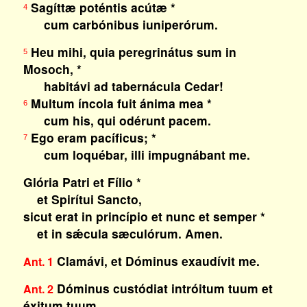
Sagíttæ poténtis acútæ *
4
cum carbónibus iuniperórum.
Heu mihi, quia peregrinátus sum in
5
Mosoch, *
habitávi ad tabernácula Cedar!
Multum íncola fuit ánima mea *
6
cum his, qui odérunt pacem.
Ego eram pacíficus; *
7
cum loquébar, illi impugnábant me.
Glória Patri et Fílio *
et Spirítui Sancto,
sicut erat in princípio et nunc et semper *
et in sǽcula sæculórum. Amen.
Clamávi, et Dóminus exaudívit me.
Ant. 1
Dóminus custódiat intróitum tuum et
Ant. 2
éxitum tuum.