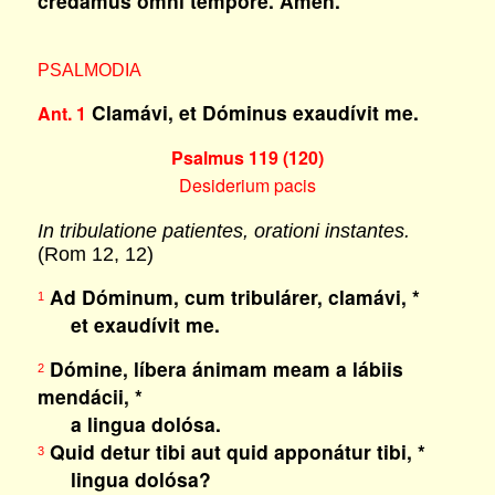
credámus omni témpore. Amen.
PSALMODIA
Clamávi, et Dóminus exaudívit me.
Ant. 1
Psalmus 119 (120)
Desiderium pacis
In tribulatione patientes, orationi instantes.
(Rom 12, 12)
Ad Dóminum, cum tribulárer, clamávi, *
1
et exaudívit me.
Dómine, líbera ánimam meam a lábiis
2
mendácii, *
a lingua dolósa.
Quid detur tibi aut quid apponátur tibi, *
3
lingua dolósa?