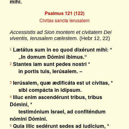
mihi.
Psalmus 121 (122)
Civitas sancta Ierusalem
Accessistis ad Sion montem et civitatem Dei
viventis, Ierusalem cælestem.
(Hebr 12, 22)
Lætátus sum in eo quod dixérunt mihi: *
1
„In domum Dómini íbimus.“
Stantes iam sunt pedes nostri *
2
in portis tuis, Ierúsalem. –
Ierúsalem, quæ ædificáta est ut cívitas, *
3
sibi compácta in idípsum.
Illuc enim ascendérunt tribus, tribus
4
Dómini, *
testimónium Israel, ad confiténdum
nómini Dómini.
Quia illic sedérunt sedes ad iudícium, *
5