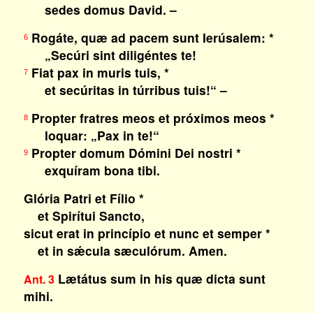
sedes domus David. –
Rogáte, quæ ad pacem sunt Ierúsalem: *
6
„Secúri sint diligéntes te!
Fiat pax in muris tuis, *
7
et secúritas in túrribus tuis!“ –
Propter fratres meos et próximos meos *
8
loquar: „Pax in te!“
Propter domum Dómini Dei nostri *
9
exquíram bona tibi.
Glória Patri et Fílio *
et Spirítui Sancto,
sicut erat in princípio et nunc et semper *
et in sǽcula sæculórum. Amen.
Lætátus sum in his quæ dicta sunt
Ant. 3
mihi.