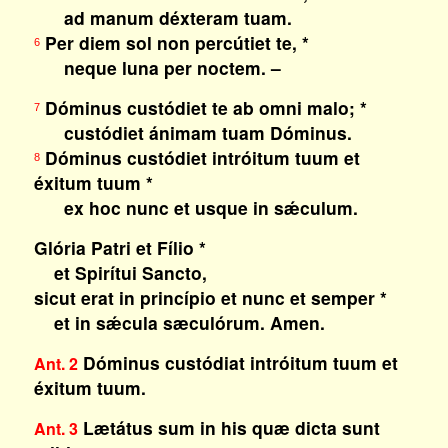
ad manum déxteram tuam.
Per diem sol non percútiet te, *
6
neque luna per noctem. –
Dóminus custódiet te ab omni malo; *
7
custódiet ánimam tuam Dóminus.
Dóminus custódiet intróitum tuum et
8
éxitum tuum *
ex hoc nunc et usque in sǽculum.
Glória Patri et Fílio *
et Spirítui Sancto,
sicut erat in princípio et nunc et semper *
et in sǽcula sæculórum. Amen.
Dóminus custódiat intróitum tuum et
Ant. 2
éxitum tuum.
Lætátus sum in his quæ dicta sunt
Ant. 3