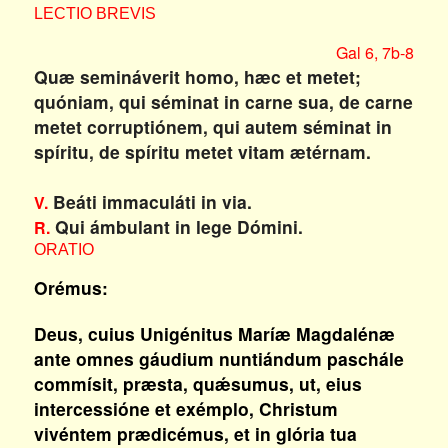
LECTIO BREVIS
Gal 6, 7b-8
Quæ semináverit homo, hæc et metet;
quóniam, qui séminat in carne sua, de carne
metet corruptiónem, qui autem séminat in
spíritu, de spíritu metet vitam ætérnam.
Beáti immaculáti in via.
V.
Qui ámbulant in lege Dómini.
R.
ORATIO
Orémus:
Deus, cuius Unigénitus Maríæ Magdalénæ
ante omnes gáudium nuntiándum paschále
commísit, præsta, quǽsumus, ut, eius
intercessióne et exémplo, Christum
vivéntem prædicémus, et in glória tua