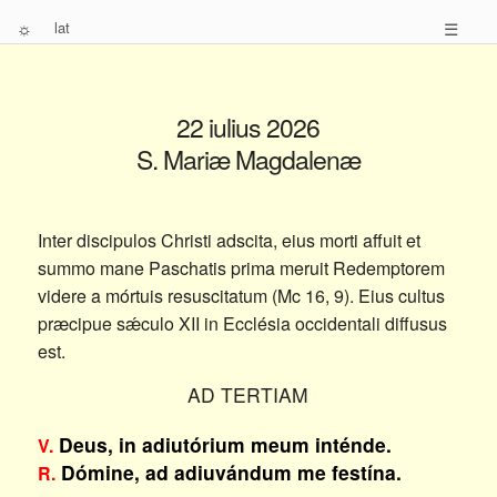
☼
lat
☰
22 iulius 2026
S. Mariæ Magdalenæ
Inter discipulos Christi adscita, eius morti affuit et
summo mane Paschatis prima meruit Redemptorem
videre a mórtuis resuscitatum (Mc 16, 9). Eius cultus
præcipue sǽculo XII in Ecclésia occidentali diffusus
est.
AD TERTIAM
Deus, in adiutórium meum inténde.
V.
Dómine, ad adiuvándum me festína.
R.