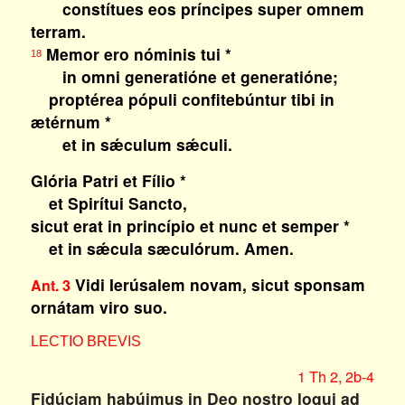
constítues eos príncipes super omnem
terram.
Memor ero nóminis tui *
18
in omni generatióne et generatióne;
proptérea pópuli confitebúntur tibi in
ætérnum *
et in sǽculum sǽculi.
Glória Patri et Fílio *
et Spirítui Sancto,
sicut erat in princípio et nunc et semper *
et in sǽcula sæculórum. Amen.
Vidi Ierúsalem novam, sicut sponsam
Ant. 3
ornátam viro suo.
LECTIO BREVIS
1 Th 2, 2b-4
Fidúciam habúimus in Deo nostro loqui ad