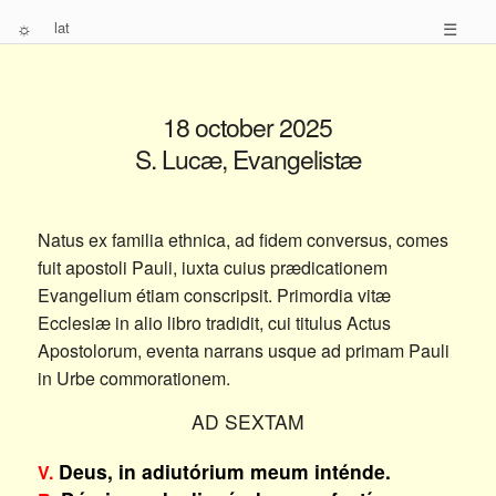
☼
lat
☰
18 october 2025
S. Lucæ, Evangelistæ
Natus ex familia ethnica, ad fidem conversus, comes
fuit apostoli Pauli, iuxta cuius prædicationem
Evangelium étiam conscripsit. Primordia vitæ
Ecclesiæ in alio libro tradidit, cui titulus Actus
Apostolorum, eventa narrans usque ad primam Pauli
in Urbe commorationem.
AD SEXTAM
Deus, in adiutórium meum inténde.
V.