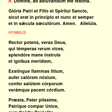
Dómine, ad adiuvándum me festína.
R.
Glória Patri et Fílio et Spirítui Sancto,
sicut erat in princípio et nunc et semper
et in sǽcula sæculórum. Amen. Allelúia.
HYMNUS
Rector potens, verax Deus,
qui témperas rerum vices,
splendóre mane ínstruis
et ígnibus merídiem,
Exstíngue flammas lítium,
aufer calórem nóxium,
confer salútem córporum
verámque pacem córdium.
Præsta, Pater piíssime,
Patríque compar Unice,