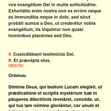
vos evangélium Dei in multa sollicitúdine.
Exhortátio enim nostra non ex erróre neque
ex immundítia neque in dolo, sed sicut
probáti sumus a Deo, ut crederétur nobis
evangélium, ita lóquimur non quasi
homínibus placéntes sed Deo.
Custodiébant testimónia Dei.
V.
Et præcépta eius.
R.
ORATIO
Orémus:
Dómine Deus, qui beátum Lucam elegísti, ut
prædicatióne et scriptis mystérium tuæ in
páuperes dilectiónis reveláret, concéde, ut,
qui tuo iam nómine gloriántur, cor unum et