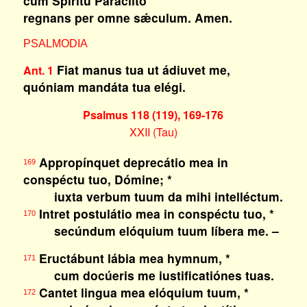
cum Spíritu Paráclito
regnans per omne sǽculum. Amen.
PSALMODIA
Fiat manus tua ut ádiuvet me,
Ant. 1
quóniam mandáta tua elégi.
Psalmus 118 (119), 169-176
XXII (Tau)
Appropínquet deprecátio mea in
169
conspéctu tuo, Dómine; *
iuxta verbum tuum da mihi intelléctum.
Intret postulátio mea in conspéctu tuo, *
170
secúndum elóquium tuum líbera me. –
Eructábunt lábia mea hymnum, *
171
cum docúeris me iustificatiónes tuas.
Cantet lingua mea elóquium tuum, *
172