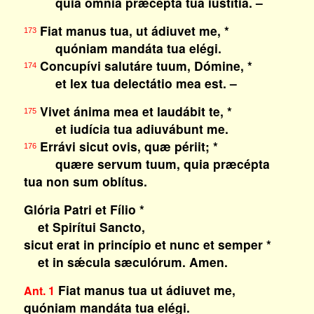
quia ómnia præcépta tua iustítia. –
Fiat manus tua, ut ádiuvet me, *
173
quóniam mandáta tua elégi.
Concupívi salutáre tuum, Dómine, *
174
et lex tua delectátio mea est. –
Vivet ánima mea et laudábit te, *
175
et iudícia tua adiuvábunt me.
Errávi sicut ovis, quæ périit; *
176
quære servum tuum, quia præcépta
tua non sum oblítus.
Glória Patri et Fílio *
et Spirítui Sancto,
sicut erat in princípio et nunc et semper *
et in sǽcula sæculórum. Amen.
Fiat manus tua ut ádiuvet me,
Ant. 1
quóniam mandáta tua elégi.