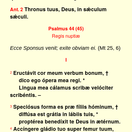
Thronus tuus, Deus, in sǽculum
Ant. 2
sǽculi.
Psalmus 44 (45)
Regis nuptiæ
Ecce Sponsus venit; exite obviam ei.
(Mt 25, 6)
I
Eructávit cor meum verbum bonum, †
2
dico ego ópera mea regi. *
Lingua mea cálamus scribæ velóciter
scribéntis. –
Speciósus forma es præ fíliis hóminum, †
3
diffúsa est grátia in lábiis tuis, *
proptérea benedíxit te Deus in ætérnum.
Accíngere gládio tuo super femur tuum,
4