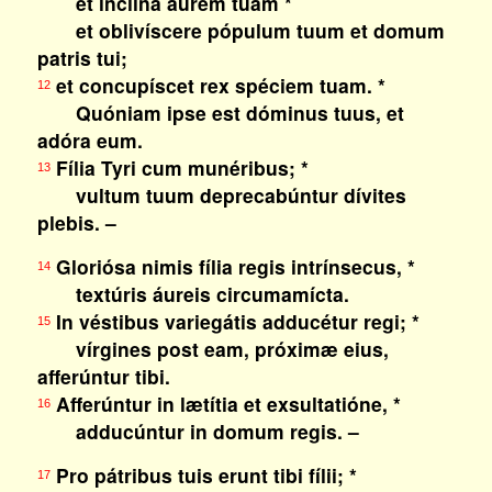
et inclína aurem tuam *
et oblivíscere pópulum tuum et domum
patris tui;
et concupíscet rex spéciem tuam. *
12
Quóniam ipse est dóminus tuus, et
adóra eum.
Fília Tyri cum munéribus; *
13
vultum tuum deprecabúntur dívites
plebis. –
Gloriósa nimis fília regis intrínsecus, *
14
textúris áureis circumamícta.
In véstibus variegátis adducétur regi; *
15
vírgines post eam, próximæ eius,
afferúntur tibi.
Afferúntur in lætítia et exsultatióne, *
16
adducúntur in domum regis. –
Pro pátribus tuis erunt tibi fílii; *
17