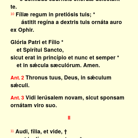
te.
Fíliæ regum in pretiósis tuis; *
10
ástitit regína a dextris tuis ornáta auro
ex Ophir.
Glória Patri et Fílio *
et Spirítui Sancto,
sicut erat in princípio et nunc et semper *
et in sǽcula sæculórum. Amen.
Thronus tuus, Deus, in sǽculum
Ant. 2
sǽculi.
Vidi Ierúsalem novam, sicut sponsam
Ant. 3
ornátam viro suo.
II
Audi, fília, et vide, †
11