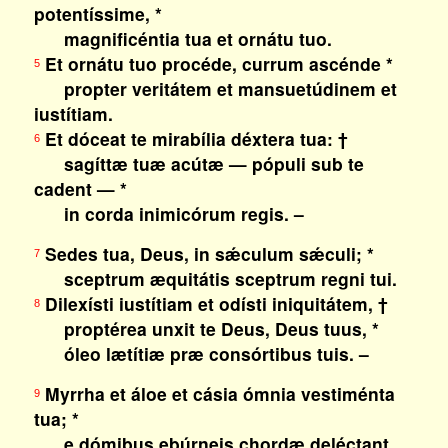
potentíssime, *
magnificéntia tua et ornátu tuo.
Et ornátu tuo procéde, currum ascénde *
5
propter veritátem et mansuetúdinem et
iustítiam.
Et dóceat te mirabília déxtera tua: †
6
sagíttæ tuæ acútæ — pópuli sub te
cadent — *
in corda inimicórum regis. –
Sedes tua, Deus, in sǽculum sǽculi; *
7
sceptrum æquitátis sceptrum regni tui.
Dilexísti iustítiam et odísti iniquitátem, †
8
proptérea unxit te Deus, Deus tuus, *
óleo lætítiæ præ consórtibus tuis. –
Myrrha et áloe et cásia ómnia vestiménta
9
tua; *
e dómibus ebúrneis chordæ deléctant