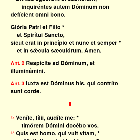
inquiréntes autem Dóminum non
defícient omni bono.
Glória Patri et Fílio *
et Spirítui Sancto,
sicut erat in princípio et nunc et semper *
et in sǽcula sæculórum. Amen.
Respícite ad Dóminum, et
Ant. 2
illuminámini.
Iuxta est Dóminus his, qui contríto
Ant. 3
sunt corde.
II
Veníte, fílii, audíte me: *
12
timórem Dómini docébo vos.
Quis est homo, qui vult vitam, *
13