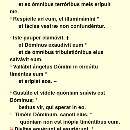
et ex ómnibus terróribus meis erípuit
me.
Respícite ad eum, et illuminámini *
6
et fácies vestræ non confundéntur.
Iste pauper clamávit, †
7
et Dóminus exaudívit eum *
et de ómnibus tribulatiónibus eius
salvávit eum.
Vallábit ángelus Dómini in circúitu
8
timéntes eum *
et erípiet eos. –
Gustáte et vidéte quóniam suávis est
9
Dóminus; *
beátus vir, qui sperat in eo.
Timéte Dóminum, sancti eius, *
10
quóniam non est inópia timéntibus eum.
Dívites eguérunt et esuriérunt, *
11