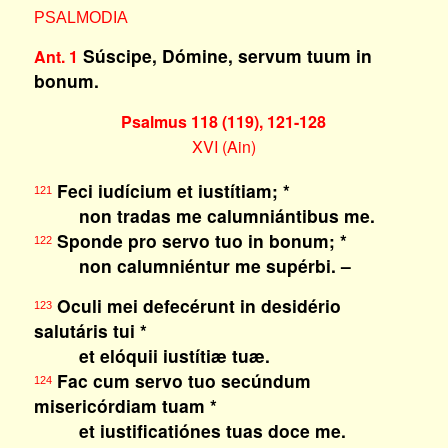
PSALMODIA
Súscipe, Dómine, servum tuum in
Ant. 1
bonum.
Psalmus 118 (119), 121-128
XVI (Ain)
Feci iudícium et iustítiam; *
121
non tradas me calumniántibus me.
Sponde pro servo tuo in bonum; *
122
non calumniéntur me supérbi. –
Oculi mei defecérunt in desidério
123
salutáris tui *
et elóquii iustítiæ tuæ.
Fac cum servo tuo secúndum
124
misericórdiam tuam *
et iustificatiónes tuas doce me.