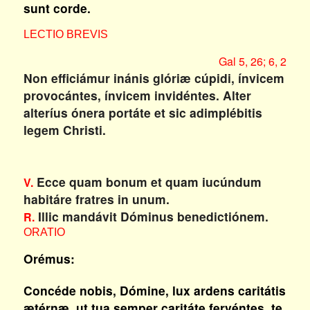
sunt corde.
LECTIO BREVIS
Gal 5, 26; 6, 2
Non efficiámur inánis glóriæ cúpidi, ínvicem
provocántes, ínvicem invidéntes. Alter
alteríus ónera portáte et sic adimplébitis
legem Christi.
Ecce quam bonum et quam iucúndum
V.
habitáre fratres in unum.
Illic mandávit Dóminus benedictiónem.
R.
ORATIO
Orémus:
Concéde nobis, Dómine, lux ardens caritátis
ætérnæ, ut tua semper caritáte fervéntes, te