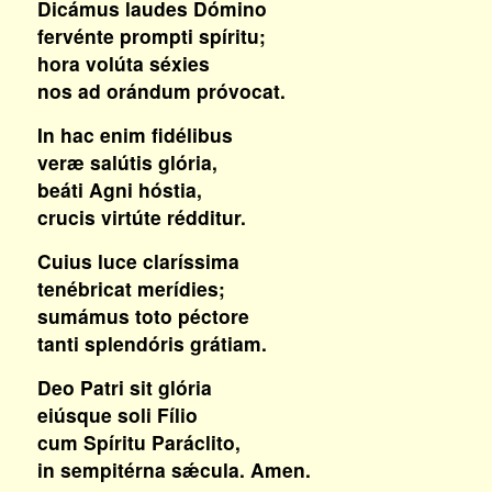
Dicámus laudes Dómino
fervénte prompti spíritu;
hora volúta séxies
nos ad orándum próvocat.
In hac enim fidélibus
veræ salútis glória,
beáti Agni hóstia,
crucis virtúte rédditur.
Cuius luce claríssima
tenébricat merídies;
sumámus toto péctore
tanti splendóris grátiam.
Deo Patri sit glória
eiúsque soli Fílio
cum Spíritu Paráclito,
in sempitérna sǽcula. Amen.