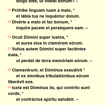
díligit dies, ut vídeat bonum? –
Próhibe linguam tuam a malo, *
14
et lábia tua ne loquántur dolum.
Divérte a malo et fac bonum, *
15
inquíre pacem et perséquere eam. –
Oculi Dómini super iustos, *
16
et aures eius in clamórem eórum.
Vultus autem Dómini super faciéntes
17
mala, *
ut perdat de terra memóriam eórum. –
Clamavérunt, et Dóminus exaudívit *
18
et ex ómnibus tribulatiónibus eórum
liberávit eos.
Iuxta est Dóminus iis, qui contríto sunt
19
corde, *
et confráctos spíritu salvábit. –