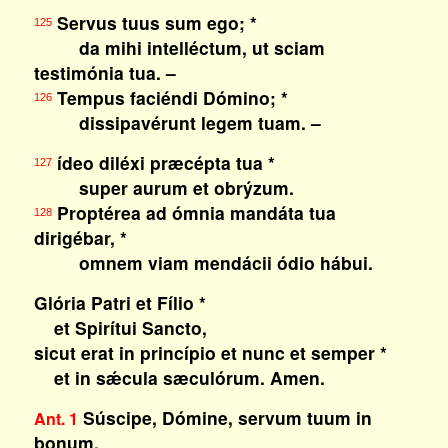
Servus tuus sum ego; *
125
da mihi intelléctum, ut sciam
testimónia tua. –
Tempus faciéndi Dómino; *
126
dissipavérunt legem tuam. –
ídeo diléxi præcépta tua *
127
super aurum et obrýzum.
Proptérea ad ómnia mandáta tua
128
dirigébar, *
omnem viam mendácii ódio hábui.
Glória Patri et Fílio *
et Spirítui Sancto,
sicut erat in princípio et nunc et semper *
et in sǽcula sæculórum. Amen.
Súscipe, Dómine, servum tuum in
Ant. 1
bonum.