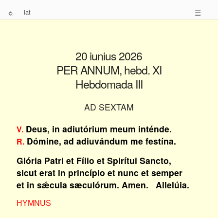
☼
lat
☰
20 iunius 2026
PER ANNUM, hebd. XI
Hebdomada III
AD SEXTAM
Deus, in adiutórium meum inténde.
V.
Dómine, ad adiuvándum me festína.
R.
Glória Patri et Fílio et Spirítui Sancto,
sicut erat in princípio et nunc et semper
et in sǽcula sæculórum. Amen. Allelúia.
HYMNUS