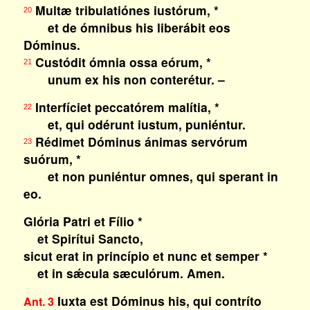
Multæ tribulatiónes iustórum, *
20
et de ómnibus his liberábit eos
Dóminus.
Custódit ómnia ossa eórum, *
21
unum ex his non conterétur. –
Interfíciet peccatórem malítia, *
22
et, qui odérunt iustum, puniéntur.
Rédimet Dóminus ánimas servórum
23
suórum, *
et non puniéntur omnes, qui sperant in
eo.
Glória Patri et Fílio *
et Spirítui Sancto,
sicut erat in princípio et nunc et semper *
et in sǽcula sæculórum. Amen.
Iuxta est Dóminus his, qui contríto
Ant. 3