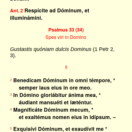
Respícite ad Dóminum, et
Ant. 2
illuminámini.
Psalmus 33 (34)
Spes viri in Domino
Gustastis quóniam dulcis Dominus
(1 Petr 2,
3).
I
Benedícam Dóminum in omni témpore, *
2
semper laus eius in ore meo.
In Dómino gloriábitur ánima mea, *
3
áudiant mansuéti et læténtur.
Magnificáte Dóminum mecum, *
4
et exaltémus nomen eius in idípsum. –
Exquisívi Dóminum, et exaudívit me *
5