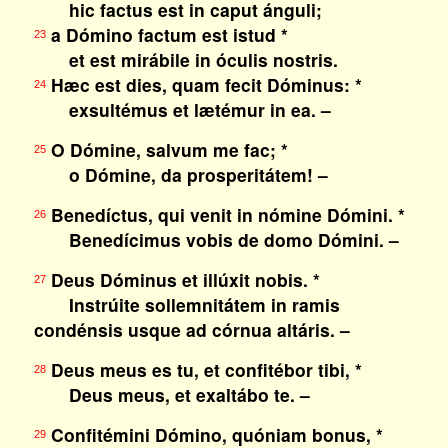
hic factus est in caput ánguli;
a Dómino factum est istud *
23
et est mirábile in óculis nostris.
Hæc est dies, quam fecit Dóminus: *
24
exsultémus et lætémur in ea. –
O Dómine, salvum me fac; *
25
o Dómine, da prosperitátem! –
Benedíctus, qui venit in nómine Dómini. *
26
Benedícimus vobis de domo Dómini. –
Deus Dóminus et illúxit nobis. *
27
Instrúite sollemnitátem in ramis
condénsis usque ad córnua altáris. –
Deus meus es tu, et confitébor tibi, *
28
Deus meus, et exaltábo te. –
Confitémini Dómino, quóniam bonus, *
29