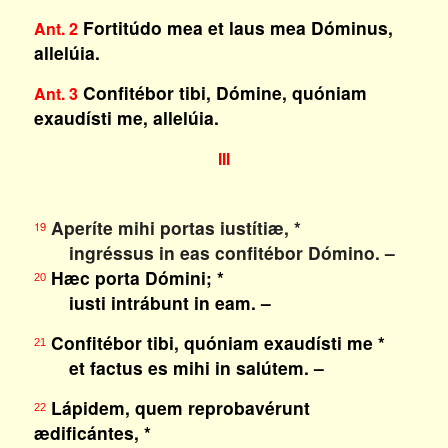
Fortitúdo mea et laus mea Dóminus,
Ant. 2
allelúia.
Confitébor tibi, Dómine, quóniam
Ant. 3
exaudísti me, allelúia.
III
Aperíte mihi portas iustítiæ, *
19
ingréssus in eas confitébor Dómino. –
Hæc porta Dómini; *
20
iusti intrábunt in eam. –
Confitébor tibi, quóniam exaudísti me *
21
et factus es mihi in salútem. –
Lápidem, quem reprobavérunt
22
ædificántes, *