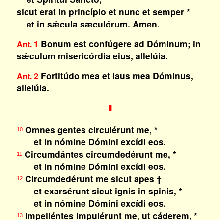
sicut erat in princípio et nunc et semper *
et in sǽcula sæculórum. Amen.
Bonum est confúgere ad Dóminum; in
Ant. 1
sǽculum misericórdia eius, allelúia.
Fortitúdo mea et laus mea Dóminus,
Ant. 2
allelúia.
II
Omnes gentes circuiérunt me, *
10
et in nómine Dómini excídi eos.
Circumdántes circumdedérunt me, *
11
et in nómine Dómini excídi eos.
Circumdedérunt me sicut apes †
12
et exarsérunt sicut ignis in spinis, *
et in nómine Dómini excídi eos.
Impelléntes impulérunt me, ut cáderem, *
13