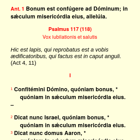
Bonum est confúgere ad Dóminum; in
Ant. 1
sǽculum misericórdia eius, allelúia.
Psalmus 117 (118)
Vox iubilationis et salutis
Hic est lapis, qui reprobatus est a vobis
ædificatoribus, qui factus est in caput anguli.
(Act 4, 11)
I
Confitémini Dómino, quóniam bonus, *
1
quóniam in sǽculum misericórdia eius.
–
Dicat nunc Israel, quóniam bonus, *
2
quóniam in sǽculum misericórdia eius.
Dicat nunc domus Aaron, *
3