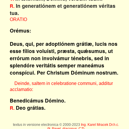
In generatiónem et generatiónem véritas
R.
tua.
ORATIO
Orémus:
Deus, qui, per adoptiónem grátiæ, lucis nos
esse fílios voluísti, præsta, quǽsumus, ut
errórum non involvámur ténebris, sed in
splendóre veritátis semper maneámus
conspícui. Per Christum Dóminum nostrum.
Deinde, saltem in celebratione communi, additur
acclamatio:
Benedicámus Dómino.
Deo grátias.
R.
textus in versione electronica © 2000-2023
Ing. Karel Mracek Dr.h.c.
(fr. Pavel, diaconus, CZ)