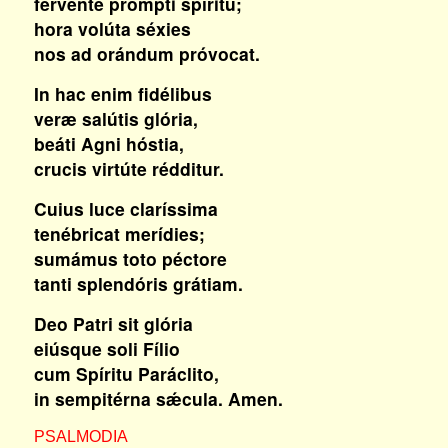
fervénte prompti spíritu;
hora volúta séxies
nos ad orándum próvocat.
In hac enim fidélibus
veræ salútis glória,
beáti Agni hóstia,
crucis virtúte rédditur.
Cuius luce claríssima
tenébricat merídies;
sumámus toto péctore
tanti splendóris grátiam.
Deo Patri sit glória
eiúsque soli Fílio
cum Spíritu Paráclito,
in sempitérna sǽcula. Amen.
PSALMODIA