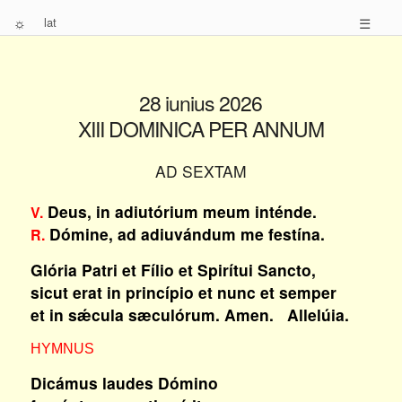
☼
lat
☰
28 iunius 2026
XIII DOMINICA PER ANNUM
AD SEXTAM
Deus, in adiutórium meum inténde.
V.
Dómine, ad adiuvándum me festína.
R.
Glória Patri et Fílio et Spirítui Sancto,
sicut erat in princípio et nunc et semper
et in sǽcula sæculórum. Amen. Allelúia.
HYMNUS
Dicámus laudes Dómino