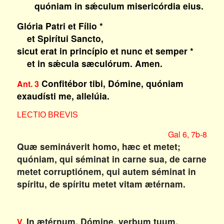
quóniam in sǽculum misericórdia eius.
Glória Patri et Fílio *
et Spirítui Sancto,
sicut erat in princípio et nunc et semper *
et in sǽcula sæculórum. Amen.
Confitébor tibi, Dómine, quóniam
Ant. 3
exaudísti me, allelúia.
LECTIO BREVIS
Gal 6, 7b-8
Quæ semináverit homo, hæc et metet;
quóniam, qui séminat in carne sua, de carne
metet corruptiónem, qui autem séminat in
spíritu, de spíritu metet vitam ætérnam.
In ætérnum, Dómine, verbum tuum.
V.