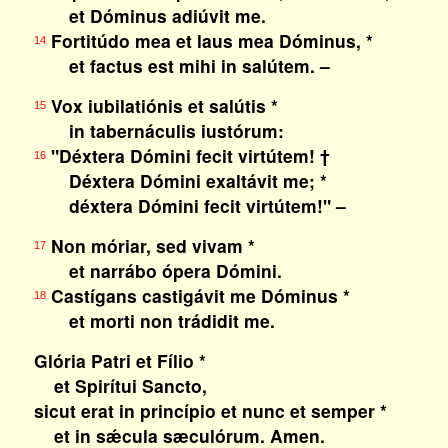
et Dóminus adiúvit me.
Fortitúdo mea et laus mea Dóminus, *
14
et factus est mihi in salútem. –
Vox iubilatiónis et salútis *
15
in tabernáculis iustórum:
"Déxtera Dómini fecit virtútem! †
16
Déxtera Dómini exaltávit me; *
déxtera Dómini fecit virtútem!" –
Non móriar, sed vivam *
17
et narrábo ópera Dómini.
Castígans castigávit me Dóminus *
18
et morti non trádidit me.
Glória Patri et Fílio *
et Spirítui Sancto,
sicut erat in princípio et nunc et semper *
et in sǽcula sæculórum. Amen.