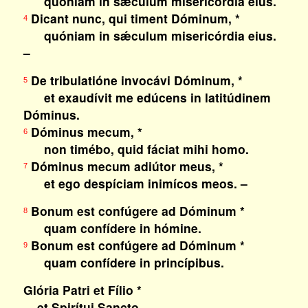
quóniam in sǽculum misericórdia eius.
Dicant nunc, qui timent Dóminum, *
4
quóniam in sǽculum misericórdia eius.
–
De tribulatióne invocávi Dóminum, *
5
et exaudívit me edúcens in latitúdinem
Dóminus.
Dóminus mecum, *
6
non timébo, quid fáciat mihi homo.
Dóminus mecum adiútor meus, *
7
et ego despíciam inimícos meos. –
Bonum est confúgere ad Dóminum *
8
quam confídere in hómine.
Bonum est confúgere ad Dóminum *
9
quam confídere in princípibus.
Glória Patri et Fílio *
et Spirítui Sancto,