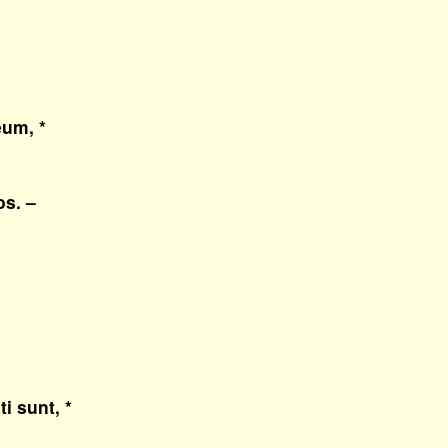
eum, *
s. –
i sunt, *