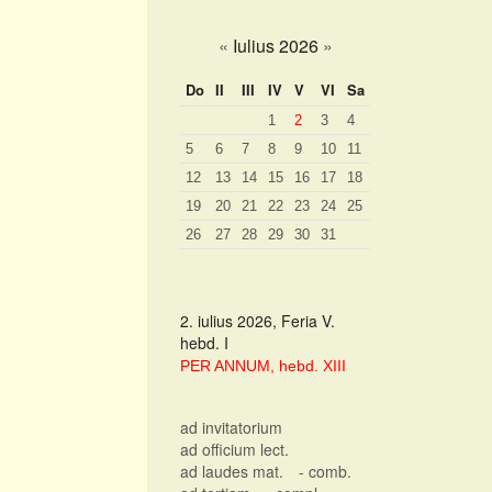
«
Iulius 2026
»
Do
II
III
IV
V
VI
Sa
1
2
3
4
5
6
7
8
9
10
11
12
13
14
15
16
17
18
19
20
21
22
23
24
25
26
27
28
29
30
31
2. iulius 2026, Feria V.
hebd. I
PER ANNUM, hebd. XIII
ad invitatorium
ad officium lect.
ad laudes mat.
- comb.