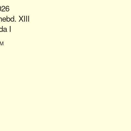
2026
bd. XIII
a I
AM