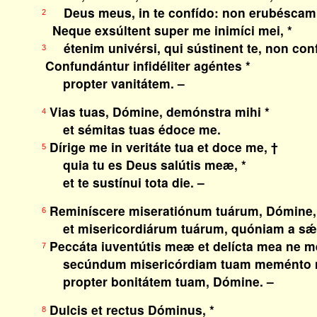
Deus meus, in te confído: non erubéscam
2
Neque exsúltent super me inimíci mei, *
étenim univérsi, qui sústinent te, non con
3
Confundántur infidéliter agéntes *
propter vanitátem. –
Vias tuas, Dómine, demónstra mihi *
4
et sémitas tuas édoce me.
Dírige me in veritáte tua et doce me, †
5
quia tu es Deus salútis meæ, *
et te sustínui tota die. –
Reminíscere miseratiónum tuárum, Dómine,
6
et misericordiárum tuárum, quóniam a sǽc
Peccáta iuventútis meæ et delícta mea ne m
7
secúndum misericórdiam tuam meménto me
propter bonitátem tuam, Dómine. –
Dulcis et rectus Dóminus, *
8