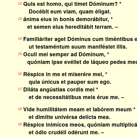
Quis est homo, qui timet Dóminum? *
12
Docébit eum viam, quam éligat.
ánima eius in bonis demorábitur, *
13
et semen eius hereditábit terram. –
Familiáriter aget Dóminus cum timéntibus 
14
ut testaméntum suum maniféstet illis.
Oculi mei semper ad Dóminum, *
15
quóniam ipse evéllet de láqueo pedes meo
Réspice in me et miserére mei, *
16
quia únicus et pauper sum ego.
Diláta angústias cordis mei *
17
et de necessitátibus meis érue me. –
Vide humilitátem meam et labórem meum *
18
et dimítte univérsa delícta mea.
Réspice inimícos meos, quóniam multiplicát
19
et ódio crudéli odérunt me. –