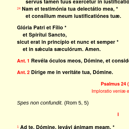
servus tamen tuus exercétur in iustificatió
Nam et testimónia tua delectátio mea, *
24
et consílium meum iustificatiónes tuæ.
Glória Patri et Fílio *
et Spirítui Sancto,
sicut erat in princípio et nunc et semper *
et in sǽcula sæculórum. Amen.
Revéla óculos meos, Dómine, et conside
Ant. 1
Dírige me in veritáte tua, Dómine.
Ant. 2
Psalmus 24 (
Imploratio veniæ e
Spes non confundit.
(Rom 5, 5)
I
Ad te, Dómine, levávi ánimam meam, *
1