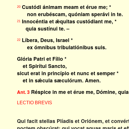
Custódi ánimam meam et érue me; *
20
non erubéscam, quóniam sperávi in te.
Innocéntia et ǽquitas custódiant me, *
21
quia sustínui te. –
Líbera, Deus, Israel *
22
ex ómnibus tribulatiónibus suis.
Glória Patri et Fílio *
et Spirítui Sancto,
sicut erat in princípio et nunc et semper *
et in sǽcula sæculórum. Amen.
Réspice in me et érue me, Dómine, quia
Ant. 3
LECTIO BREVIS
Qui facit stellas Plíadis et Oriónem, et convér
noctem obscúrat; qui vocat aquas maris et ef