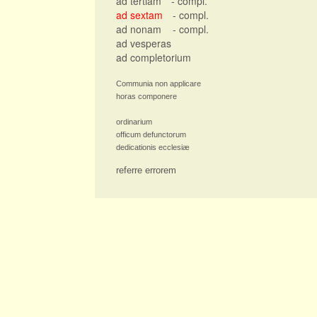
ad tertiam
- compl.
ad sextam
- compl.
ad nonam
- compl.
ad vesperas
ad completorium
Communia non applicare
horas componere
ordinarium
officum defunctorum
dedicationis ecclesiæ
referre errorem