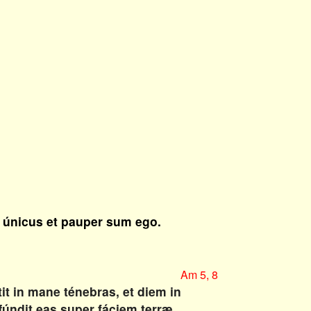
 únicus et pauper sum ego.
Am 5, 8
tit in mane ténebras, et diem in
fúndit eas super fáciem terræ,