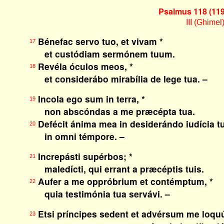
Psalmus 118 (119
III (Ghimel
Bénefac servo tuo, et vivam *
17
et custódiam sermónem tuum.
Revéla óculos meos, *
18
et considerábo mirabília de lege tua. –
Incola ego sum in terra, *
19
non abscóndas a me præcépta tua.
Defécit ánima mea in desiderándo iudícia tu
20
in omni témpore. –
Increpásti supérbos; *
21
maledícti, qui errant a præcéptis tuis.
Aufer a me oppróbrium et contémptum, *
22
quia testimónia tua servávi. –
Etsi príncipes sedent et advérsum me loquú
23