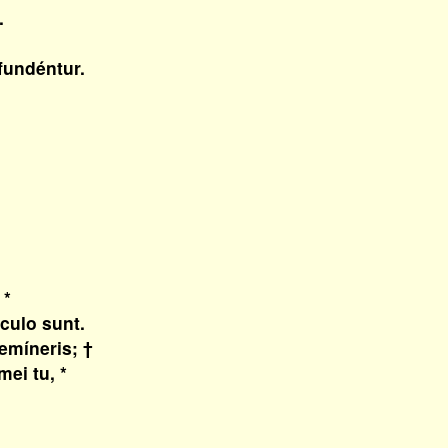
.
fundéntur.
 *
ulo sunt.
emíneris; †
i tu, *