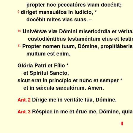
propter hoc peccatóres viam docébit;
díriget mansuétos in iudício, *
9
docébit mites vias suas. –
Univérsæ viæ Dómini misericórdia et vérita
10
custodiéntibus testaméntum eius et testim
Propter nomen tuum, Dómine, propitiáberis
11
multum est enim.
Glória Patri et Fílio *
et Spirítui Sancto,
sicut erat in princípio et nunc et semper *
et in sǽcula sæculórum. Amen.
Dírige me in veritáte tua, Dómine.
Ant. 2
Réspice in me et érue me, Dómine, quia
Ant. 3
II