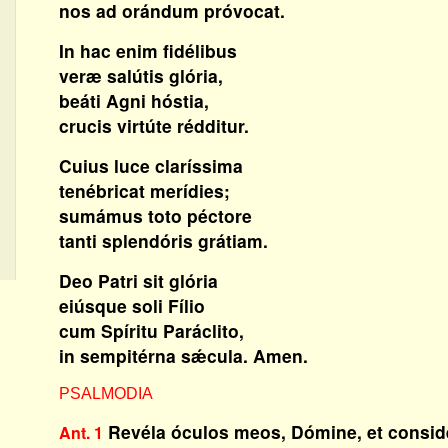
nos ad orándum próvocat.
In hac enim fidélibus
veræ salútis glória,
beáti Agni hóstia,
crucis virtúte rédditur.
Cuius luce claríssima
tenébricat merídies;
sumámus toto péctore
tanti splendóris grátiam.
Deo Patri sit glória
eiúsque soli Fílio
cum Spíritu Paráclito,
in sempitérna sǽcula. Amen.
PSALMODIA
Revéla óculos meos, Dómine, et conside
Ant. 1