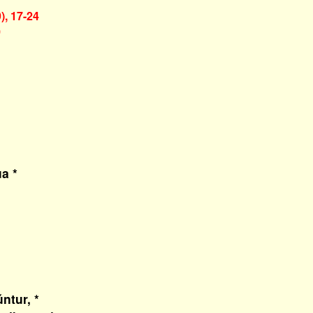
), 17-24
)
a *
ntur, *