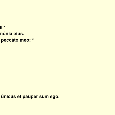
s *
ónia eius.
 peccáto meo: *
 únicus et pauper sum ego.