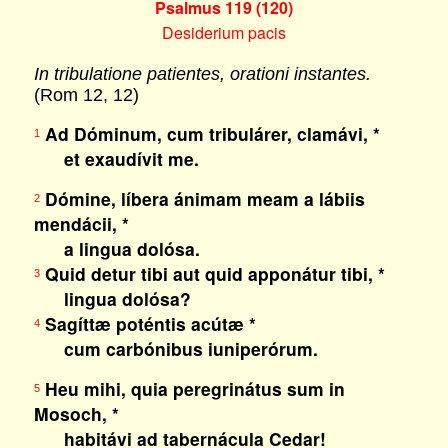
Psalmus 119 (120)
Desiderium pacis
In tribulatione patientes, orationi instantes.
(Rom 12, 12)
Ad Dóminum, cum tribulárer, clamávi, *
1
et exaudívit me.
Dómine, líbera ánimam meam a lábiis
2
mendácii, *
a lingua dolósa.
Quid detur tibi aut quid apponátur tibi, *
3
lingua dolósa?
Sagíttæ poténtis acútæ *
4
cum carbónibus iuniperórum.
Heu mihi, quia peregrinátus sum in
5
Mosoch, *
habitávi ad tabernácula Cedar!