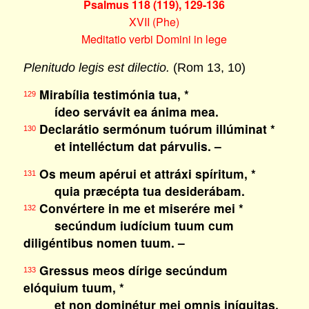
Psalmus 118 (119), 129-136
XVII (Phe)
Meditatio verbi Domini in lege
Plenitudo legis est dilectio.
(Rom 13, 10)
Mirabília testimónia tua, *
129
ídeo servávit ea ánima mea.
Declarátio sermónum tuórum illúminat *
130
et intelléctum dat párvulis. –
Os meum apérui et attráxi spíritum, *
131
quia præcépta tua desiderábam.
Convértere in me et miserére mei *
132
secúndum iudícium tuum cum
diligéntibus nomen tuum. –
Gressus meos dírige secúndum
133
elóquium tuum, *
et non dominétur mei omnis iníquitas.