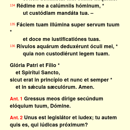
Rédime me a calúmniis hóminum, *
134
ut custódiam mandáta tua. –
Fáciem tuam illúmina super servum tuum
135
*
et doce me iustificatiónes tuas.
Rívulos aquárum deduxérunt óculi mei, *
136
quia non custodiérunt legem tuam.
Glória Patri et Fílio *
et Spirítui Sancto,
sicut erat in princípio et nunc et semper *
et in sǽcula sæculórum. Amen.
Gressus meos dírige secúndum
Ant. 1
elóquium tuum, Dómine.
Unus est legislátor et iudex; tu autem
Ant. 2
quis es, qui iúdicas próximum?