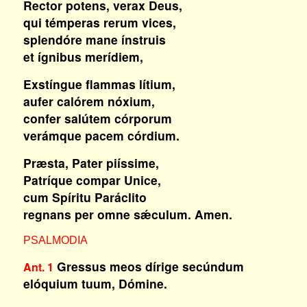
Rector potens, verax Deus,
qui témperas rerum vices,
splendóre mane ínstruis
et ígnibus merídiem,
Exstíngue flammas lítium,
aufer calórem nóxium,
confer salútem córporum
verámque pacem córdium.
Præsta, Pater piíssime,
Patríque compar Unice,
cum Spíritu Paráclito
regnans per omne sǽculum. Amen.
PSALMODIA
Gressus meos dírige secúndum
Ant. 1
elóquium tuum, Dómine.