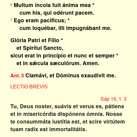
Multum íncola fuit ánima mea *
6
cum his, qui odérunt pacem.
Ego eram pacíficus; *
7
cum loquébar, illi impugnábant me.
Glória Patri et Fílio *
et Spirítui Sancto,
sicut erat in princípio et nunc et semper *
et in sǽcula sæculórum. Amen.
Clamávi, et Dóminus exaudívit me.
Ant. 3
LECTIO BREVIS
Sap 15, 1. 3
Tu, Deus noster, suávis et verus es, pátiens
et in misericórdia dispónens ómnia. Nosse
te consummáta iustítia est, et scire virtútem
tuam radix est immortalitátis.