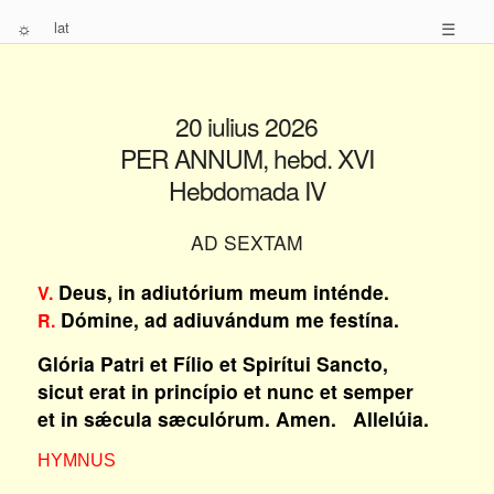
☼
lat
☰
20 iulius 2026
PER ANNUM, hebd. XVI
Hebdomada IV
AD SEXTAM
Deus, in adiutórium meum inténde.
V.
Dómine, ad adiuvándum me festína.
R.
Glória Patri et Fílio et Spirítui Sancto,
sicut erat in princípio et nunc et semper
et in sǽcula sæculórum. Amen. Allelúia.
HYMNUS