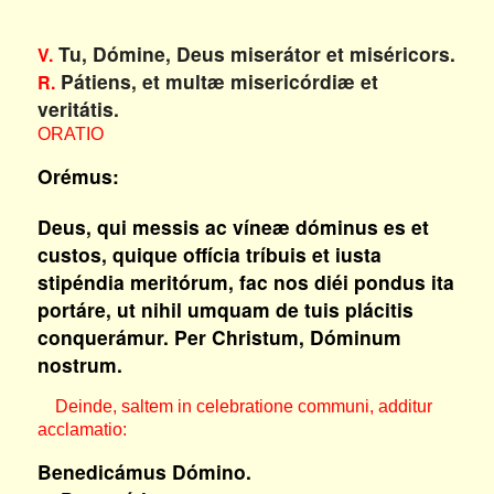
Tu, Dómine, Deus miserátor et miséricors.
V.
Pátiens, et multæ misericórdiæ et
R.
veritátis.
ORATIO
Orémus:
Deus, qui messis ac víneæ dóminus es et
custos, quique offícia tríbuis et iusta
stipéndia meritórum, fac nos diéi pondus ita
portáre, ut nihil umquam de tuis plácitis
conquerámur. Per Christum, Dóminum
nostrum.
Deinde, saltem in celebratione communi, additur
acclamatio:
Benedicámus Dómino.