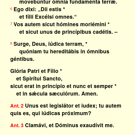
movebúntur ómnia fundaménta terræ.
Ego dixi: „Dii estis *
6
et fílii Excélsi omnes.“
Vos autem sicut hómines moriémini *
7
et sicut unus de princípibus cadétis. –
Surge, Deus, iúdica terram, *
8
quóniam tu hereditábis in ómnibus
géntibus.
Glória Patri et Fílio *
et Spirítui Sancto,
sicut erat in princípio et nunc et semper *
et in sǽcula sæculórum. Amen.
Unus est legislátor et iudex; tu autem
Ant. 2
quis es, qui iúdicas próximum?
Clamávi, et Dóminus exaudívit me.
Ant. 3