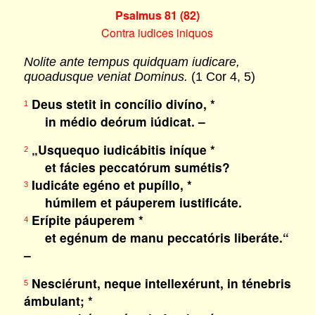
Psalmus 81 (82)
Contra iudices iniquos
Nolite ante tempus quidquam iudicare,
quoadusque veniat Dominus.
(1 Cor 4, 5)
Deus stetit in concílio divíno, *
1
in médio deórum iúdicat. –
„Usquequo iudicábitis iníque *
2
et fácies peccatórum sumétis?
Iudicáte egéno et pupíllo, *
3
húmilem et páuperem iustificáte.
Erípite páuperem *
4
et egénum de manu peccatóris liberáte.“
–
Nesciérunt, neque intellexérunt, in ténebris
5
ámbulant; *