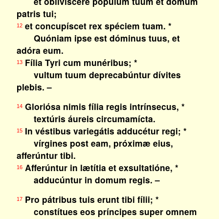
et oblivíscere pópulum tuum et domum
patris tui;
et concupíscet rex spéciem tuam. *
12
Quóniam ipse est dóminus tuus, et
adóra eum.
Fília Tyri cum munéribus; *
13
vultum tuum deprecabúntur dívites
plebis. –
Gloriósa nimis fília regis intrínsecus, *
14
textúris áureis circumamícta.
In véstibus variegátis adducétur regi; *
15
vírgines post eam, próximæ eius,
afferúntur tibi.
Afferúntur in lætítia et exsultatióne, *
16
adducúntur in domum regis. –
Pro pátribus tuis erunt tibi fílii; *
17
constítues eos príncipes super omnem