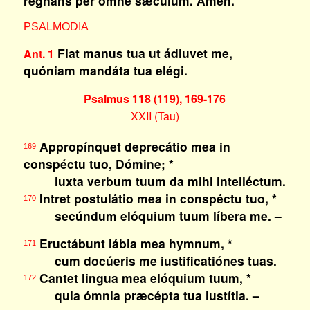
regnans per omne sǽculum. Amen.
PSALMODIA
Fiat manus tua ut ádiuvet me,
Ant. 1
quóniam mandáta tua elégi.
Psalmus 118 (119), 169-176
XXII (Tau)
Appropínquet deprecátio mea in
169
conspéctu tuo, Dómine; *
iuxta verbum tuum da mihi intelléctum.
Intret postulátio mea in conspéctu tuo, *
170
secúndum elóquium tuum líbera me. –
Eructábunt lábia mea hymnum, *
171
cum docúeris me iustificatiónes tuas.
Cantet lingua mea elóquium tuum, *
172
quia ómnia præcépta tua iustítia. –