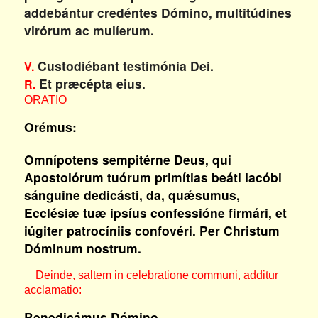
addebántur credéntes Dómino, multitúdines
virórum ac mulíerum.
Custodiébant testimónia Dei.
V.
Et præcépta eius.
R.
ORATIO
Orémus:
Omnípotens sempitérne Deus, qui
Apostolórum tuórum primítias beáti Iacóbi
sánguine dedicásti, da, quǽsumus,
Ecclésiæ tuæ ipsíus confessióne firmári, et
iúgiter patrocíniis confovéri. Per Christum
Dóminum nostrum.
Deinde, saltem in celebratione communi, additur
acclamatio:
Benedicámus Dómino.