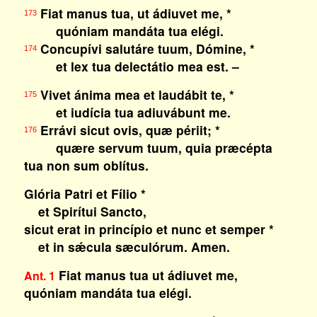
Fiat manus tua, ut ádiuvet me, *
173
quóniam mandáta tua elégi.
Concupívi salutáre tuum, Dómine, *
174
et lex tua delectátio mea est. –
Vivet ánima mea et laudábit te, *
175
et iudícia tua adiuvábunt me.
Errávi sicut ovis, quæ périit; *
176
quære servum tuum, quia præcépta
tua non sum oblítus.
Glória Patri et Fílio *
et Spirítui Sancto,
sicut erat in princípio et nunc et semper *
et in sǽcula sæculórum. Amen.
Fiat manus tua ut ádiuvet me,
Ant. 1
quóniam mandáta tua elégi.