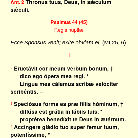
Thronus tuus, Deus, in sǽculum
Ant. 2
sǽculi.
Psalmus 44 (45)
Regis nuptiæ
Ecce Sponsus venit; exite obviam ei.
(Mt 25, 6)
I
Eructávit cor meum verbum bonum, †
2
dico ego ópera mea regi. *
Lingua mea cálamus scribæ velóciter
scribéntis. –
Speciósus forma es præ fíliis hóminum, †
3
diffúsa est grátia in lábiis tuis, *
proptérea benedíxit te Deus in ætérnum.
Accíngere gládio tuo super femur tuum,
4
potentíssime, *