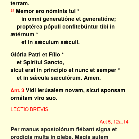
terram.
Memor ero nóminis tui *
18
in omni generatióne et generatióne;
proptérea pópuli confitebúntur tibi in
ætérnum *
et in sǽculum sǽculi.
Glória Patri et Fílio *
et Spirítui Sancto,
sicut erat in princípio et nunc et semper *
et in sǽcula sæculórum. Amen.
Vidi Ierúsalem novam, sicut sponsam
Ant. 3
ornátam viro suo.
LECTIO BREVIS
Act 5, 12a.14
Per manus apostolórum fiébant signa et
prodígia multa in plebe. Magis autem