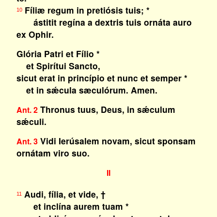
Fíliæ regum in pretiósis tuis; *
10
ástitit regína a dextris tuis ornáta auro
ex Ophir.
Glória Patri et Fílio *
et Spirítui Sancto,
sicut erat in princípio et nunc et semper *
et in sǽcula sæculórum. Amen.
Thronus tuus, Deus, in sǽculum
Ant. 2
sǽculi.
Vidi Ierúsalem novam, sicut sponsam
Ant. 3
ornátam viro suo.
II
Audi, fília, et vide, †
11
et inclína aurem tuam *