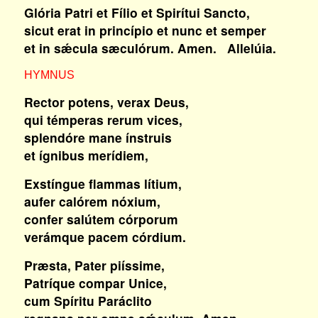
Glória Patri et Fílio et Spirítui Sancto,
sicut erat in princípio et nunc et semper
et in sǽcula sæculórum. Amen. Allelúia.
HYMNUS
Rector potens, verax Deus,
qui témperas rerum vices,
splendóre mane ínstruis
et ígnibus merídiem,
Exstíngue flammas lítium,
aufer calórem nóxium,
confer salútem córporum
verámque pacem córdium.
Præsta, Pater piíssime,
Patríque compar Unice,
cum Spíritu Paráclito