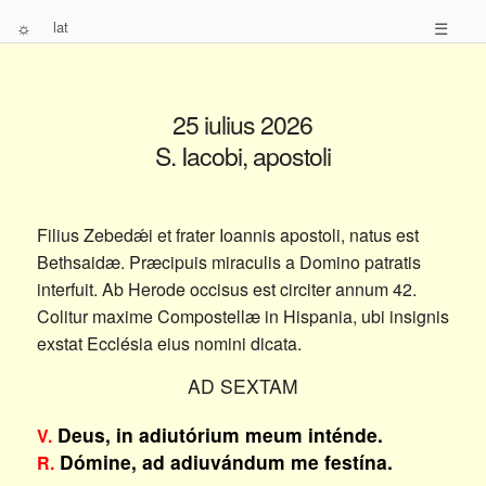
☼
lat
☰
25 iulius 2026
S. Iacobi, apostoli
Filius Zebedǽi et frater Ioannis apostoli, natus est
Bethsaidæ. Præcipuis miraculis a Domino patratis
interfuit. Ab Herode occisus est circiter annum 42.
Colitur maxime Compostellæ in Hispania, ubi insignis
exstat Ecclésia eius nomini dicata.
AD SEXTAM
Deus, in adiutórium meum inténde.
V.
Dómine, ad adiuvándum me festína.
R.