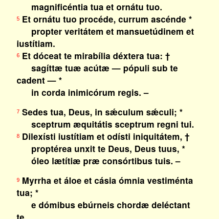
magnificéntia tua et ornátu tuo.
Et ornátu tuo procéde, currum ascénde *
5
propter veritátem et mansuetúdinem et
iustítiam.
Et dóceat te mirabília déxtera tua: †
6
sagíttæ tuæ acútæ — pópuli sub te
cadent — *
in corda inimicórum regis. –
Sedes tua, Deus, in sǽculum sǽculi; *
7
sceptrum æquitátis sceptrum regni tui.
Dilexísti iustítiam et odísti iniquitátem, †
8
proptérea unxit te Deus, Deus tuus, *
óleo lætítiæ præ consórtibus tuis. –
Myrrha et áloe et cásia ómnia vestiménta
9
tua; *
e dómibus ebúrneis chordæ deléctant
te.