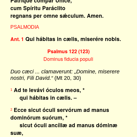
Patríque compar Unice,
cum Spíritu Paráclito
regnans per omne sǽculum. Amen.
PSALMODIA
Qui hábitas in cælis, miserére nobis.
Ant. 1
Psalmus 122 (123)
Dominus fiducia populi
Duo cæci ... clamaverunt: „Domine, miserere
nostri, Fili David.“
(Mt 20, 30)
Ad te levávi óculos meos, *
1
qui hábitas in cælis. –
Ecce sicut óculi servórum ad manus
2
dominórum suórum, *
sicut óculi ancíllæ ad manus dóminæ
suæ,