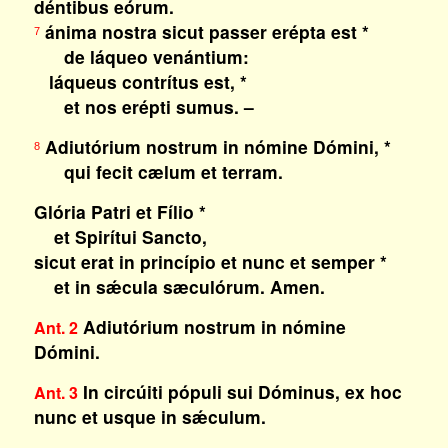
déntibus eórum.
ánima nostra sicut passer erépta est *
7
de láqueo venántium:
láqueus contrítus est, *
et nos erépti sumus. –
Adiutórium nostrum in nómine Dómini, *
8
qui fecit cælum et terram.
Glória Patri et Fílio *
et Spirítui Sancto,
sicut erat in princípio et nunc et semper *
et in sǽcula sæculórum. Amen.
Adiutórium nostrum in nómine
Ant. 2
Dómini.
In circúiti pópuli sui Dóminus, ex hoc
Ant. 3
nunc et usque in sǽculum.