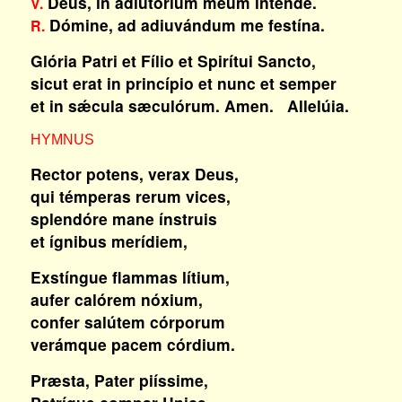
Deus, in adiutórium meum inténde.
V.
Dómine, ad adiuvándum me festína.
R.
Glória Patri et Fílio et Spirítui Sancto,
sicut erat in princípio et nunc et semper
et in sǽcula sæculórum. Amen. Allelúia.
HYMNUS
Rector potens, verax Deus,
qui témperas rerum vices,
splendóre mane ínstruis
et ígnibus merídiem,
Exstíngue flammas lítium,
aufer calórem nóxium,
confer salútem córporum
verámque pacem córdium.
Præsta, Pater piíssime,