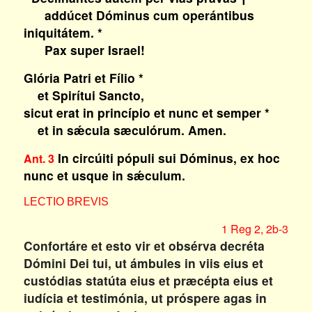
addúcet Dóminus cum operántibus
iniquitátem. *
Pax super Israel!
Glória Patri et Fílio *
et Spirítui Sancto,
sicut erat in princípio et nunc et semper *
et in sǽcula sæculórum. Amen.
In circúiti pópuli sui Dóminus, ex hoc
Ant. 3
nunc et usque in sǽculum.
LECTIO BREVIS
1 Reg 2, 2b-3
Confortáre et esto vir et obsérva decréta
Dómini Dei tui, ut ámbules in viis eius et
custódias statúta eius et præcépta eius et
iudícia et testimónia, ut próspere agas in