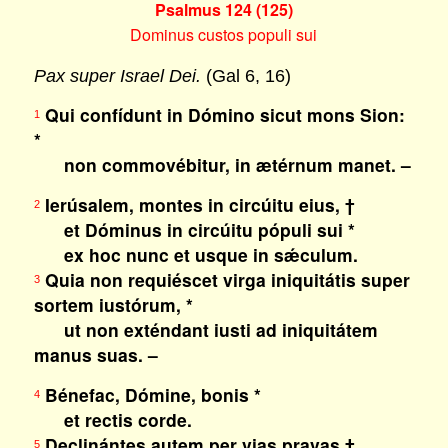
Psalmus 124 (125)
Dominus custos populi sui
Pax super Israel Dei.
(Gal 6, 16)
Qui confídunt in Dómino sicut mons Sion:
1
*
non commovébitur, in ætérnum manet. –
Ierúsalem, montes in circúitu eius, †
2
et Dóminus in circúitu pópuli sui *
ex hoc nunc et usque in sǽculum.
Quia non requiéscet virga iniquitátis super
3
sortem iustórum, *
ut non exténdant iusti ad iniquitátem
manus suas. –
Bénefac, Dómine, bonis *
4
et rectis corde.
Declinántes autem per vias pravas †
5