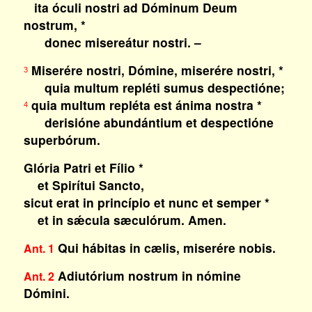
ita óculi nostri ad Dóminum Deum
nostrum, *
donec misereátur nostri. –
Miserére nostri, Dómine, miserére nostri, *
3
quia multum repléti sumus despectióne;
quia multum repléta est ánima nostra *
4
derisióne abundántium et despectióne
superbórum.
Glória Patri et Fílio *
et Spirítui Sancto,
sicut erat in princípio et nunc et semper *
et in sǽcula sæculórum. Amen.
Qui hábitas in cælis, miserére nobis.
Ant. 1
Adiutórium nostrum in nómine
Ant. 2
Dómini.