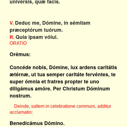
univérsis, quæ facis.
Deduc me, Dómine, in sémitam
V.
præceptórum tuórum.
Quia ipsam vólui.
R.
ORATIO
Orémus:
Concéde nobis, Dómine, lux ardens caritátis
ætérnæ, ut tua semper caritáte fervéntes, te
super ómnia et fratres propter te uno
diligámus amóre. Per Christum Dóminum
nostrum.
Deinde, saltem in celebratione communi, additur
acclamatio:
Benedicámus Dómino.