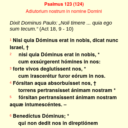
Psalmus 123 (124)
Adiutorium nostrum in nomine Domini
Dixit Dominus Paulo: „Noli timere ... quia ego
sum tecum.“
(Act 18, 9 - 10)
Nisi quia Dóminus erat in nobis, dicat nunc
1
Israel, †
nisi quia Dóminus erat in nobis, *
2
cum exsúrgerent hómines in nos:
forte vivos deglutíssent nos, *
3
cum irascerétur furor eórum in nos.
Fórsitan aqua absorbuísset nos, †
4
torrens pertransísset ánimam nostram *
fórsitan pertransíssent ánimam nostram
5
aquæ intumescéntes. –
Benedíctus Dóminus; *
6
qui non dedit nos in direptiónem