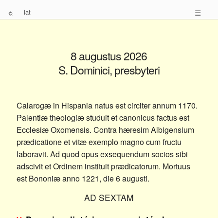
☼
lat
☰
8 augustus 2026
S. Dominici, presbyteri
Calarogæ in Hispania natus est circiter annum 1170.
Palentiæ theologiæ studuit et canonicus factus est
Ecclesiæ Oxomensis. Contra hæresim Albigensium
prædicatione et vitæ exemplo magno cum fructu
laboravit. Ad quod opus exsequendum socios sibi
adscivit et Ordinem instituit prædicatorum. Mortuus
est Bononiæ anno 1221, die 6 augusti.
AD SEXTAM