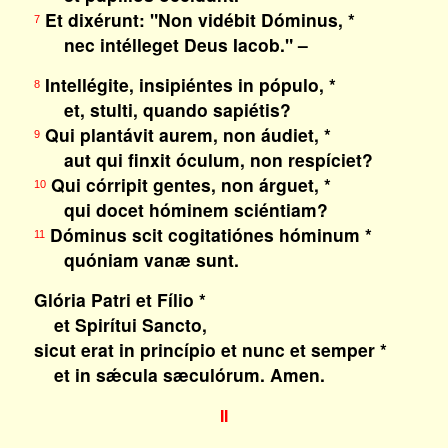
Et dixérunt: "Non vidébit Dóminus, *
7
nec intélleget Deus Iacob." –
Intellégite, insipiéntes in pópulo, *
8
et, stulti, quando sapiétis?
Qui plantávit aurem, non áudiet, *
9
aut qui finxit óculum, non respíciet?
Qui córripit gentes, non árguet, *
10
qui docet hóminem sciéntiam?
Dóminus scit cogitatiónes hóminum *
11
quóniam vanæ sunt.
Glória Patri et Fílio *
et Spirítui Sancto,
sicut erat in princípio et nunc et semper *
et in sǽcula sæculórum. Amen.
II