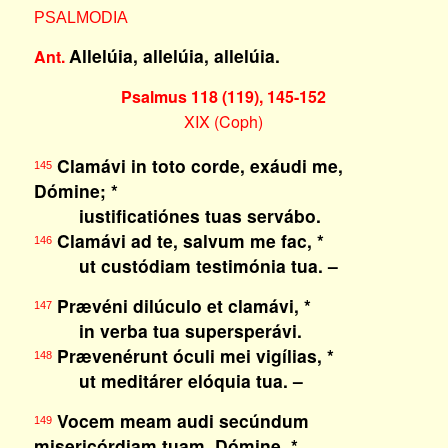
PSALMODIA
Allelúia, allelúia, allelúia.
Ant.
Psalmus 118 (119), 145-152
XIX (Coph)
Clamávi in toto corde, exáudi me,
145
Dómine; *
iustificatiónes tuas servábo.
Clamávi ad te, salvum me fac, *
146
ut custódiam testimónia tua. –
Prævéni dilúculo et clamávi, *
147
in verba tua supersperávi.
Prævenérunt óculi mei vigílias, *
148
ut meditárer elóquia tua. –
Vocem meam audi secúndum
149
misericórdiam tuam, Dómine, *