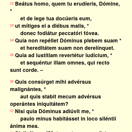
Beátus homo, quem tu erudíeris, Dómine,
12
*
et de lege tua docúeris eum,
ut mítiges ei a diébus malis, *
13
donec fodiátur peccatóri fóvea.
Quia non repéllet Dóminus plebem suam *
14
et hereditátem suam non derelínquet.
Quia ad iustítiam revertétur iudícium, *
15
et sequéntur illam omnes, qui recto
sunt corde. –
Quis consúrget mihi advérsus
16
malignántes, *
aut quis stabit mecum advérsus
operántes iniquitátem?
Nisi quia Dóminus adiúvit me, *
17
paulo minus habitásset in loco siléntii
ánima mea.