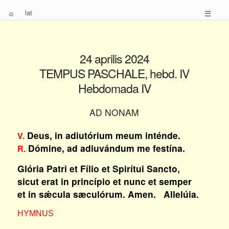
☼
lat
☰
24 aprilis 2024
TEMPUS PASCHALE, hebd. IV
Hebdomada IV
AD NONAM
Deus, in adiutórium meum inténde.
V.
Dómine, ad adiuvándum me festína.
R.
Glória Patri et Fílio et Spirítui Sancto,
sicut erat in princípio et nunc et semper
et in sǽcula sæculórum. Amen. Allelúia.
HYMNUS