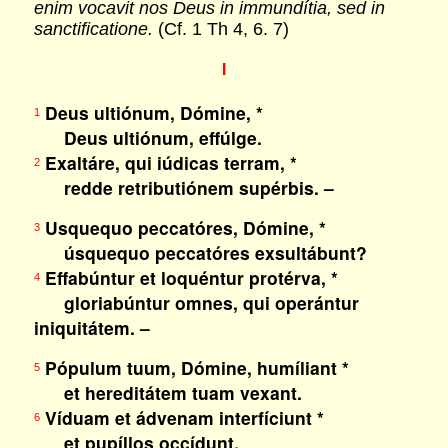
enim vocavit nos Deus in immundítia, sed in
sanctificatione.
(Cf. 1 Th 4, 6. 7)
I
Deus ultiónum, Dómine, *
1
Deus ultiónum, effúlge.
Exaltáre, qui iúdicas terram, *
2
redde retributiónem supérbis. –
Usquequo peccatóres, Dómine, *
3
úsquequo peccatóres exsultábunt?
Effabúntur et loquéntur protérva, *
4
gloriabúntur omnes, qui operántur
iniquitátem. –
Pópulum tuum, Dómine, humíliant *
5
et hereditátem tuam vexant.
Víduam et ádvenam interfíciunt *
6
et pupíllos occídunt.