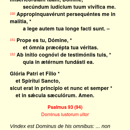
secúndum iudícium tuum vivífica me.
Appropinquavérunt persequéntes me in
150
malítia, *
a lege autem tua longe facti sunt. –
Prope es tu, Dómine, *
151
et ómnia præcépta tua véritas.
Ab inítio cognóvi de testimóniis tuis, *
152
quia in ætérnum fundásti ea.
Glória Patri et Fílio *
et Spirítui Sancto,
sicut erat in princípio et nunc et semper *
et in sǽcula sæculórum. Amen.
Psalmus 93 (94)
Dominus iustorum ultor
Vindex est Dominus de his omnibus: ... non