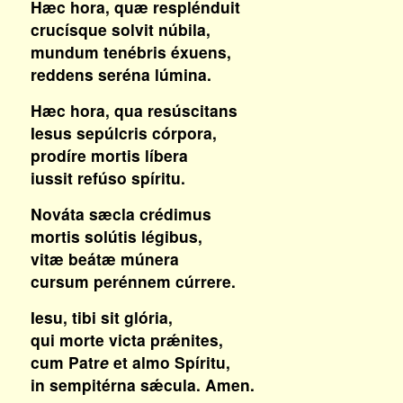
Hæc hora, quæ resplénduit
crucísque solvit núbila,
mundum tenébris éxuens,
reddens seréna lúmina.
Hæc hora, qua resúscitans
Iesus sepúlcris córpora,
prodíre mortis líbera
iussit refúso spíritu.
Nováta sæcla crédimus
mortis solútis légibus,
vitæ beátæ múnera
cursum perénnem cúrrere.
Iesu, tibi sit glória,
qui morte victa prǽnites,
cum Patr
e
et almo Spíritu,
in sempitérna sǽcula. Amen.