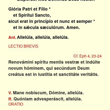
Glória Patri et Fílio *
et Spirítui Sancto,
sicut erat in princípio et nunc et semper *
et in sǽcula sæculórum. Amen.
Allelúia, allelúia, allelúia.
Ant.
LECTIO BREVIS
Cf. Eph 4, 23-24
Renovámini spíritu mentis vestræ et indúite
novum hóminem, qui secúndum Deum
creátus est in iustítia et sanctitáte veritátis.
Mane nobíscum, Dómine, allelúia.
V.
Quóniam advesperáscit, allelúia.
R.
ORATIO