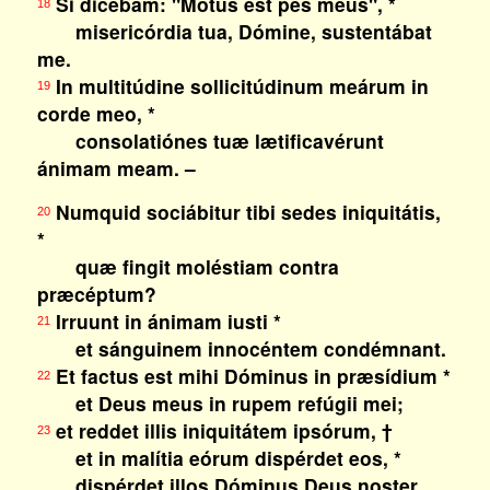
Si dicébam: "Motus est pes meus", *
18
misericórdia tua, Dómine, sustentábat
me.
In multitúdine sollicitúdinum meárum in
19
corde meo, *
consolatiónes tuæ lætificavérunt
ánimam meam. –
Numquid sociábitur tibi sedes iniquitátis,
20
*
quæ fingit moléstiam contra
præcéptum?
Irruunt in ánimam iusti *
21
et sánguinem innocéntem condémnant.
Et factus est mihi Dóminus in præsídium *
22
et Deus meus in rupem refúgii mei;
et reddet illis iniquitátem ipsórum, †
23
et in malítia eórum dispérdet eos, *
dispérdet illos Dóminus Deus noster.