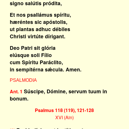
signo salútis pródita,
Et nos psallámus spíritu,
hæréntes sic apóstolis,
ut plantas adhuc débiles
Christi virtúte dírigant.
Deo Patri sit glória
eiúsque soli Fílio
cum Spíritu Paráclito,
in sempitérna sǽcula. Amen.
PSALMODIA
Súscipe, Dómine, servum tuum in
Ant. 1
bonum.
Psalmus 118 (119), 121-128
XVI (Ain)