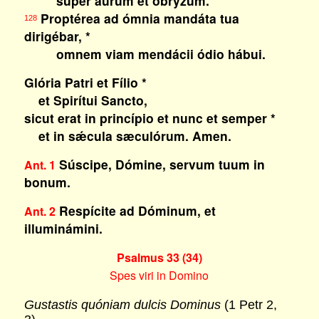
super aurum et obrýzum.
Proptérea ad ómnia mandáta tua
128
dirigébar, *
omnem viam mendácii ódio hábui.
Glória Patri et Fílio *
et Spirítui Sancto,
sicut erat in princípio et nunc et semper *
et in sǽcula sæculórum. Amen.
Súscipe, Dómine, servum tuum in
Ant. 1
bonum.
Respícite ad Dóminum, et
Ant. 2
illuminámini.
Psalmus 33 (34)
Spes viri in Domino
Gustastis quóniam dulcis Dominus
(1 Petr 2,