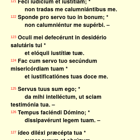
Feci iudícium et iustítiam; *
121
non tradas me calumniántibus me.
Sponde pro servo tuo in bonum; *
122
non calumniéntur me supérbi. –
Oculi mei defecérunt in desidério
123
salutáris tui *
et elóquii iustítiæ tuæ.
Fac cum servo tuo secúndum
124
misericórdiam tuam *
et iustificatiónes tuas doce me.
Servus tuus sum ego; *
125
da mihi intelléctum, ut sciam
testimónia tua. –
Tempus faciéndi Dómino; *
126
dissipavérunt legem tuam. –
ídeo diléxi præcépta tua *
127