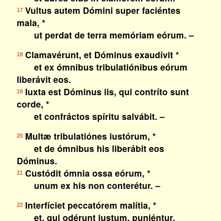
Vultus autem Dómini super faciéntes
17
mala, *
ut perdat de terra memóriam eórum. –
Clamavérunt, et Dóminus exaudívit *
18
et ex ómnibus tribulatiónibus eórum
liberávit eos.
Iuxta est Dóminus iis, qui contríto sunt
19
corde, *
et confráctos spíritu salvábit. –
Multæ tribulatiónes iustórum, *
20
et de ómnibus his liberábit eos
Dóminus.
Custódit ómnia ossa eórum, *
21
unum ex his non conterétur. –
Interfíciet peccatórem malítia, *
22
et, qui odérunt iustum, puniéntur.