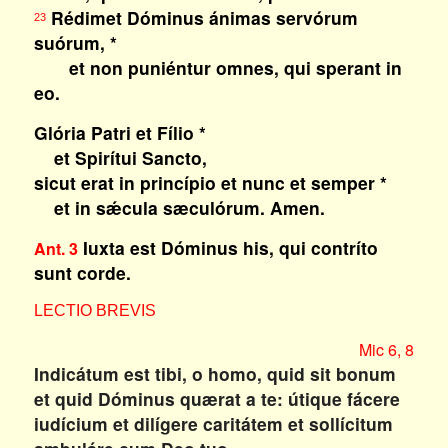
Rédimet Dóminus ánimas servórum
23
suórum, *
et non puniéntur omnes, qui sperant in
eo.
Glória Patri et Fílio *
et Spirítui Sancto,
sicut erat in princípio et nunc et semper *
et in sǽcula sæculórum. Amen.
Iuxta est Dóminus his, qui contríto
Ant. 3
sunt corde.
LECTIO BREVIS
Mic 6, 8
Indicátum est tibi, o homo, quid sit bonum
et quid Dóminus quærat a te: útique fácere
iudícium et dilígere caritátem et sollícitum