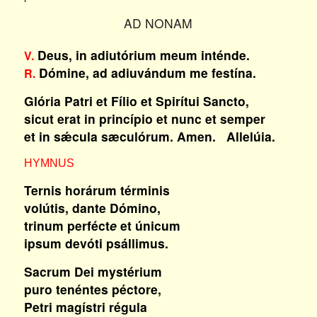
AD NONAM
Deus, in adiutórium meum inténde.
V.
Dómine, ad adiuvándum me festína.
R.
Glória Patri et Fílio et Spirítui Sancto,
sicut erat in princípio et nunc et semper
et in sǽcula sæculórum. Amen. Allelúia.
HYMNUS
Ternis horárum términis
volútis, dante Dómino,
trinum perféct
e
et únicum
ipsum devóti psállimus.
Sacrum Dei mystérium
puro tenéntes péctore,
Petri magístri régula