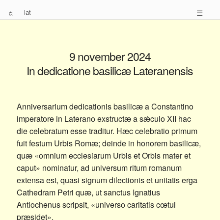
☼
lat
☰
9 november 2024
In dedicatione basilicæ Lateranensis
Anniversarium dedicationis basilicæ a Constantino
imperatore in Laterano exstructæ a sǽculo XII hac
die celebratum esse traditur. Hæc celebratio primum
fuit festum Urbis Romæ; deinde in honorem basilicæ,
quæ «omnium ecclesiarum Urbis et Orbis mater et
caput» nominatur, ad universum ritum romanum
extensa est, quasi signum dilectionis et unitatis erga
Cathedram Petri quæ, ut sanctus Ignatius
Antiochenus scripsit, «universo caritatis cœtui
præsidet».