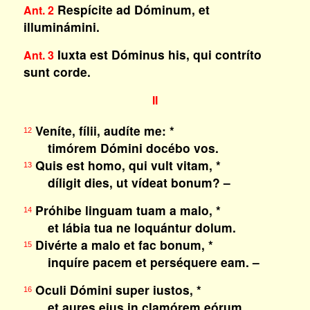
Respícite ad Dóminum, et
Ant. 2
illuminámini.
Iuxta est Dóminus his, qui contríto
Ant. 3
sunt corde.
II
Veníte, fílii, audíte me: *
12
timórem Dómini docébo vos.
Quis est homo, qui vult vitam, *
13
díligit dies, ut vídeat bonum? –
Próhibe linguam tuam a malo, *
14
et lábia tua ne loquántur dolum.
Divérte a malo et fac bonum, *
15
inquíre pacem et perséquere eam. –
Oculi Dómini super iustos, *
16
et aures eius in clamórem eórum.