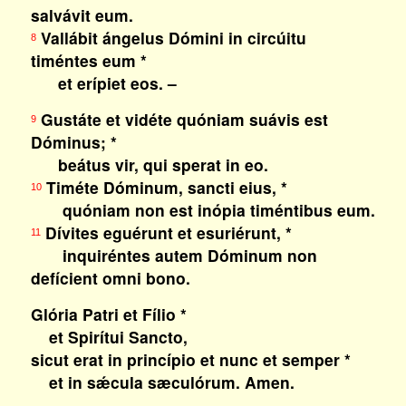
salvávit eum.
Vallábit ángelus Dómini in circúitu
8
timéntes eum *
et erípiet eos. –
Gustáte et vidéte quóniam suávis est
9
Dóminus; *
beátus vir, qui sperat in eo.
Timéte Dóminum, sancti eius, *
10
quóniam non est inópia timéntibus eum.
Dívites eguérunt et esuriérunt, *
11
inquiréntes autem Dóminum non
defícient omni bono.
Glória Patri et Fílio *
et Spirítui Sancto,
sicut erat in princípio et nunc et semper *
et in sǽcula sæculórum. Amen.