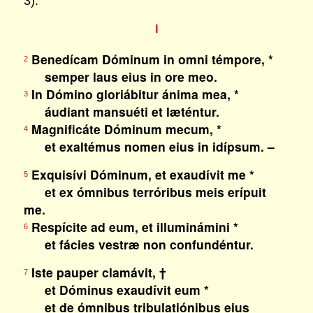
3).
I
Benedícam Dóminum in omni témpore, *
2
semper laus eius in ore meo.
In Dómino gloriábitur ánima mea, *
3
áudiant mansuéti et læténtur.
Magnificáte Dóminum mecum, *
4
et exaltémus nomen eius in idípsum. –
Exquisívi Dóminum, et exaudívit me *
5
et ex ómnibus terróribus meis erípuit
me.
Respícite ad eum, et illuminámini *
6
et fácies vestræ non confundéntur.
Iste pauper clamávit, †
7
et Dóminus exaudívit eum *
et de ómnibus tribulatiónibus eius