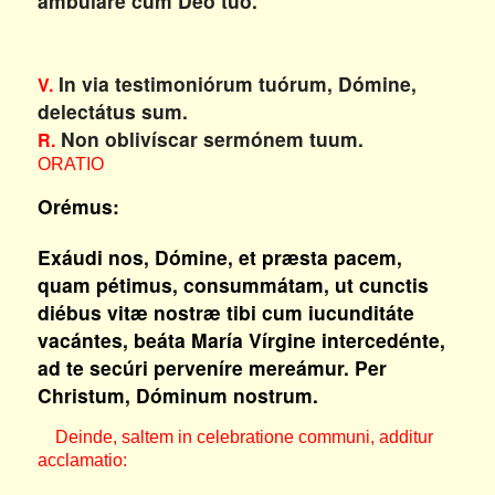
ambuláre cum Deo tuo.
In via testimoniórum tuórum, Dómine,
V.
delectátus sum.
Non oblivíscar sermónem tuum.
R.
ORATIO
Orémus:
Exáudi nos, Dómine, et præsta pacem,
quam pétimus, consummátam, ut cunctis
diébus vitæ nostræ tibi cum iucunditáte
vacántes, beáta María Vírgine intercedénte,
ad te secúri perveníre mereámur. Per
Christum, Dóminum nostrum.
Deinde, saltem in celebratione communi, additur
acclamatio: