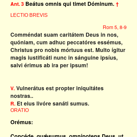
Beátus omnis qui timet Dóminum.
Ant. 3
†
LECTIO BREVIS
Rom 5, 8-9
Comméndat suam caritátem Deus in nos,
quóniam, cum adhuc peccatóres essémus,
Christus pro nobis mórtuus est. Multo ígitur
magis iustificáti nunc in sánguine ipsíus,
salvi érimus ab ira per ipsum!
Vulnerátus est propter iniquitátes
V.
nostras..
Et eius livóre sanáti sumus.
R.
ORATIO
Orémus:
Concéde, quǽsumus, omnípotens Deus, ut