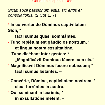
Gaudium et spes in Deo
Sicuti socii passionum estis, sic eritis et
consolationis.
(2 Cor 1, 7)
In converténdo Dóminus captivitátem
1
Sion, *
facti sumus quasi somniántes.
Tunc replétum est gáudio os nostrum, *
2
et lingua nostra exsultatióne.
Tunc dicébant inter gentes: *
„Magnificávit Dóminus fácere cum eis.“
Magnificávit Dóminus fácere nobíscum; *
3
facti sumus lætántes. –
Convérte, Dómine, captivitátem nostram, *
4
sicut torréntes in austro.
Qui séminant in lácrimis, *
5
in exsultatióne metent. –