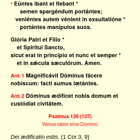
Eúntes ibant et flebant *
6
semen spargéndum portántes;
veniéntes autem vénient in exsultatióne *
portántes manípulos suos.
Glória Patri et Fílio *
et Spirítui Sancto,
sicut erat in princípio et nunc et semper *
et in sǽcula sæculórum. Amen.
Magnificávit Dóminus fácere
Ant. 1
nobíscum: facti sumus lætántes.
Dóminus ædíficet nobis domum et
Ant. 2
custódiat civitátem.
Psalmus 126 (127)
Vanus labor sine Domino
Dei ædificatio estis.
(1 Cor 3, 9)