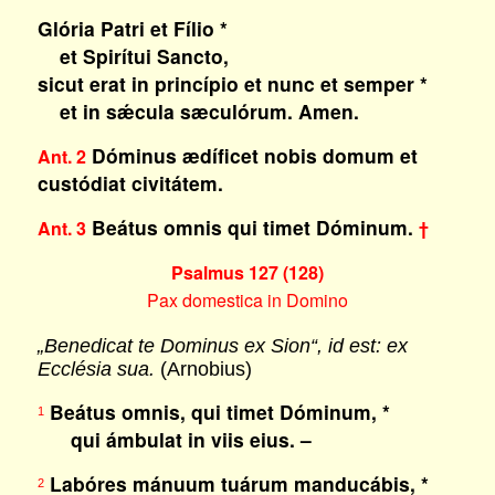
Glória Patri et Fílio *
et Spirítui Sancto,
sicut erat in princípio et nunc et semper *
et in sǽcula sæculórum. Amen.
Dóminus ædíficet nobis domum et
Ant. 2
custódiat civitátem.
Beátus omnis qui timet Dóminum.
Ant. 3
†
Psalmus 127 (128)
Pax domestica in Domino
„Benedicat te Dominus ex Sion“, id est: ex
Ecclésia sua.
(Arnobius)
Beátus omnis, qui timet Dóminum, *
1
qui ámbulat in viis eius. –
Labóres mánuum tuárum manducábis, *
2