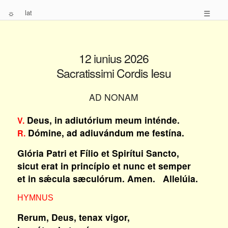
☼
lat
☰
12 iunius 2026
Sacratissimi Cordis Iesu
AD NONAM
Deus, in adiutórium meum inténde.
V.
Dómine, ad adiuvándum me festína.
R.
Glória Patri et Fílio et Spirítui Sancto,
sicut erat in princípio et nunc et semper
et in sǽcula sæculórum. Amen. Allelúia.
HYMNUS
Rerum, Deus, tenax vigor,