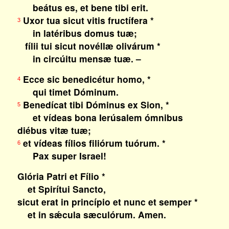
beátus es, et bene tibi erit.
Uxor tua sicut vitis fructífera *
3
in latéribus domus tuæ;
fílii tui sicut novéllæ olivárum *
in circúitu mensæ tuæ. –
Ecce sic benedicétur homo, *
4
qui timet Dóminum.
Benedícat tibi Dóminus ex Sion, *
5
et vídeas bona Ierúsalem ómnibus
diébus vitæ tuæ;
et vídeas fílios filiórum tuórum. *
6
Pax super Israel!
Glória Patri et Fílio *
et Spirítui Sancto,
sicut erat in princípio et nunc et semper *
et in sǽcula sæculórum. Amen.