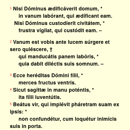
Nisi Dóminus ædificáverit domum, *
1
in vanum labórant, qui ædíficant eam.
Nisi Dóminus custodíerit civitátem, *
frustra vígilat, qui custódit eam. –
Vanum est vobis ante lucem súrgere et
2
sero quiéscere, †
qui manducátis panem labóris, *
quia dabit diléctis suis somnum. –
Ecce heréditas Dómini fílii, *
3
merces fructus ventris.
Sicut sagíttæ in manu poténtis, *
4
ita fílii iuventútis.
Beátus vir, qui implévit pháretram suam ex
5
ipsis: *
non confundétur, cum loquétur inimícis
suis in porta.