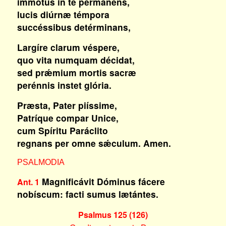
immótus in te pérmanens,
lucis diúrnæ témpora
succéssibus detérminans,
Largíre clarum véspere,
quo vita numquam décidat,
sed prǽmium mortis sacræ
perénnis instet glória.
Præsta, Pater piíssime,
Patríque compar Unice,
cum Spíritu Paráclito
regnans per omne sǽculum. Amen.
PSALMODIA
Magnificávit Dóminus fácere
Ant. 1
nobíscum: facti sumus lætántes.
Psalmus 125 (126)