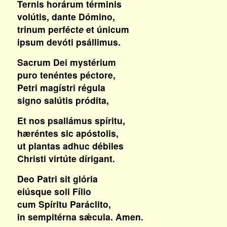
Ternis horárum términis
volútis, dante Dómino,
trinum perféct
e
et únicum
ipsum devóti psállimus.
Sacrum Dei mystérium
puro tenéntes péctore,
Petri magístri régula
signo salútis pródita,
Et nos psallámus spíritu,
hæréntes sic apóstolis,
ut plantas adhuc débiles
Christi virtúte dírigant.
Deo Patri sit glória
eiúsque soli Fílio
cum Spíritu Paráclito,
in sempitérna sǽcula. Amen.