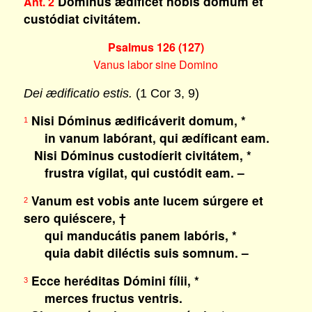
Dóminus ædíficet nobis domum et
Ant. 2
custódiat civitátem.
Psalmus 126 (127)
Vanus labor sine Domino
Dei ædificatio estis.
(1 Cor 3, 9)
Nisi Dóminus ædificáverit domum, *
1
in vanum labórant, qui ædíficant eam.
Nisi Dóminus custodíerit civitátem, *
frustra vígilat, qui custódit eam. –
Vanum est vobis ante lucem súrgere et
2
sero quiéscere, †
qui manducátis panem labóris, *
quia dabit diléctis suis somnum. –
Ecce heréditas Dómini fílii, *
3
merces fructus ventris.