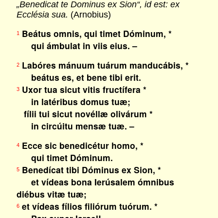
„Benedicat te Dominus ex Sion“, id est: ex
Ecclésia sua.
(Arnobius)
Beátus omnis, qui timet Dóminum, *
1
qui ámbulat in viis eius. –
Labóres mánuum tuárum manducábis, *
2
beátus es, et bene tibi erit.
Uxor tua sicut vitis fructífera *
3
in latéribus domus tuæ;
fílii tui sicut novéllæ olivárum *
in circúitu mensæ tuæ. –
Ecce sic benedicétur homo, *
4
qui timet Dóminum.
Benedícat tibi Dóminus ex Sion, *
5
et vídeas bona Ierúsalem ómnibus
diébus vitæ tuæ;
et vídeas fílios filiórum tuórum. *
6