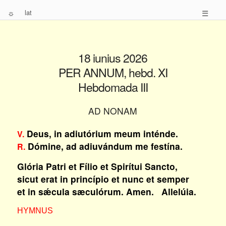
☼
lat
☰
18 iunius 2026
PER ANNUM, hebd. XI
Hebdomada III
AD NONAM
Deus, in adiutórium meum inténde.
V.
Dómine, ad adiuvándum me festína.
R.
Glória Patri et Fílio et Spirítui Sancto,
sicut erat in princípio et nunc et semper
et in sǽcula sæculórum. Amen. Allelúia.
HYMNUS