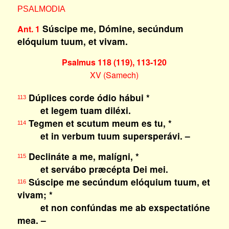
PSALMODIA
Súscipe me, Dómine, secúndum
Ant. 1
elóquium tuum, et vivam.
Psalmus 118 (119), 113-120
XV (Samech)
Dúplices corde ódio hábui *
113
et legem tuam diléxi.
Tegmen et scutum meum es tu, *
114
et in verbum tuum supersperávi. –
Declináte a me, malígni, *
115
et servábo præcépta Dei mei.
Súscipe me secúndum elóquium tuum, et
116
vivam; *
et non confúndas me ab exspectatióne
mea. –