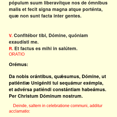
pópulum suum liberavítque nos de ómnibus
malis et fecit signa magna atque porténta,
quæ non sunt facta inter gentes.
Confitébor tibi, Dómine, quóniam
V.
exaudísti me.
Et factus es mihi in salútem.
R.
ORATIO
Orémus:
Da nobis orántibus, quǽsumus, Dómine, ut
patiéntiæ Unigéniti tui sequámur exémpla,
et advérsa patiéndi constántiam habeámus.
Per Christum Dóminum nostrum.
Deinde, saltem in celebratione communi, additur
acclamatio: