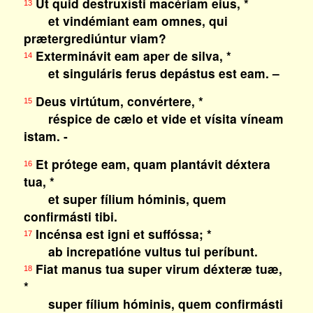
Ut quid destruxísti macériam eius, *
13
et vindémiant eam omnes, qui
prætergrediúntur viam?
Exterminávit eam aper de silva, *
14
et singuláris ferus depástus est eam. –
Deus virtútum, convértere, *
15
réspice de cælo et vide et vísita víneam
istam. -
Et prótege eam, quam plantávit déxtera
16
tua, *
et super fílium hóminis, quem
confirmásti tibi.
Incénsa est igni et suffóssa; *
17
ab increpatióne vultus tui períbunt.
Fiat manus tua super virum déxteræ tuæ,
18
*
super fílium hóminis, quem confirmásti