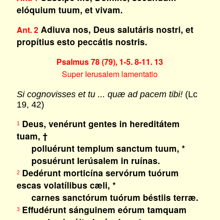
elóquium tuum, et vivam.
Adiuva nos, Deus salutáris nostri, et
Ant. 2
propítius esto peccátis nostris.
Psalmus 78 (79), 1-5. 8-11. 13
Super Ierusalem lamentatio
Si cognovisses et tu ... quæ ad pacem tibi!
(Lc
19, 42)
Deus, venérunt gentes in hereditátem
1
tuam, †
polluérunt templum sanctum tuum, *
posuérunt Ierúsalem in ruínas.
Dedérunt morticína servórum tuórum
2
escas volatílibus cæli, *
carnes sanctórum tuórum béstiis terræ.
Effudérunt sánguinem eórum tamquam
3