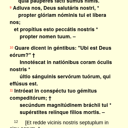
quia páuperes facti sumus nimis.
Adiuva nos, Deus salutáris nostri, *
9
propter glóriam nóminis tui et líbera
nos;
et propítius esto peccátis nostris *
propter nomen tuum. –
Quare dicent in géntibus: "Ubi est Deus
10
eórum?" †
Innotéscat in natiónibus coram óculis
nostris *
últio sánguinis servórum tuórum, qui
effúsus est.
Intróeat in conspéctu tuo gémitus
11
compeditórum; †
secúndum magnitúdinem bráchii tui *
supérstites relínque fílios mortis. –
[Et redde vicinis nostris septuplum in
12