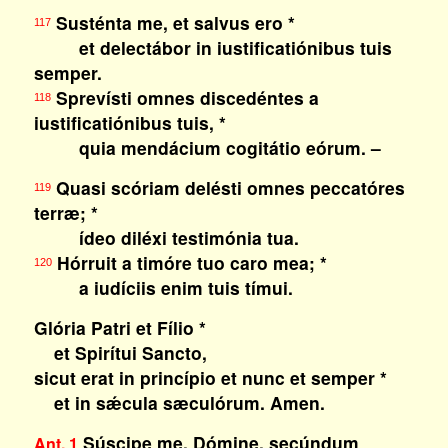
Susténta me, et salvus ero *
117
et delectábor in iustificatiónibus tuis
semper.
Sprevísti omnes discedéntes a
118
iustificatiónibus tuis, *
quia mendácium cogitátio eórum. –
Quasi scóriam delésti omnes peccatóres
119
terræ; *
ídeo diléxi testimónia tua.
Hórruit a timóre tuo caro mea; *
120
a iudíciis enim tuis tímui.
Glória Patri et Fílio *
et Spirítui Sancto,
sicut erat in princípio et nunc et semper *
et in sǽcula sæculórum. Amen.
Súscipe me, Dómine, secúndum
Ant. 1