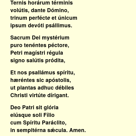
Ternis horárum términis
volútis, dante Dómino,
trinum perféct
e
et únicum
ipsum devóti psállimus.
Sacrum Dei mystérium
puro tenéntes péctore,
Petri magístri régula
signo salútis pródita,
Et nos psallámus spíritu,
hæréntes sic apóstolis,
ut plantas adhuc débiles
Christi virtúte dírigant.
Deo Patri sit glória
eiúsque soli Fílio
cum Spíritu Paráclito,
in sempitérna sǽcula. Amen.