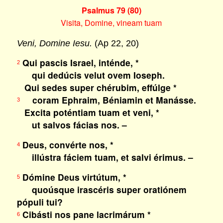
Psalmus 79 (80)
Visita, Domine, vineam tuam
Veni, Domine Iesu.
(Ap 22, 20)
Qui pascis Israel, inténde, *
2
qui dedúcis velut ovem Ioseph.
Qui sedes super chérubim, effúlge *
coram Ephraim, Béniamin et Manásse.
3
Excita poténtiam tuam et veni, *
ut salvos fácias nos. –
Deus, convérte nos, *
4
illústra fáciem tuam, et salvi érimus. –
Dómine Deus virtútum, *
5
quoúsque irascéris super oratiónem
pópuli tui?
Cibásti nos pane lacrimárum *
6