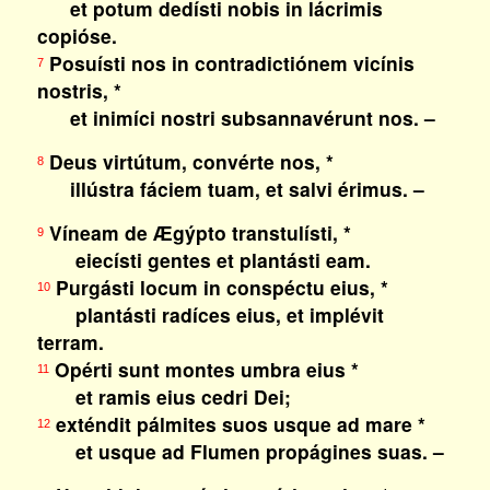
et potum dedísti nobis in lácrimis
copióse.
Posuísti nos in contradictiónem vicínis
7
nostris, *
et inimíci nostri subsannavérunt nos. –
Deus virtútum, convérte nos, *
8
illústra fáciem tuam, et salvi érimus. –
Víneam de Ægýpto transtulísti, *
9
eiecísti gentes et plantásti eam.
Purgásti locum in conspéctu eius, *
10
plantásti radíces eius, et implévit
terram.
Opérti sunt montes umbra eius *
11
et ramis eius cedri Dei;
exténdit pálmites suos usque ad mare *
12
et usque ad Flumen propágines suas. –