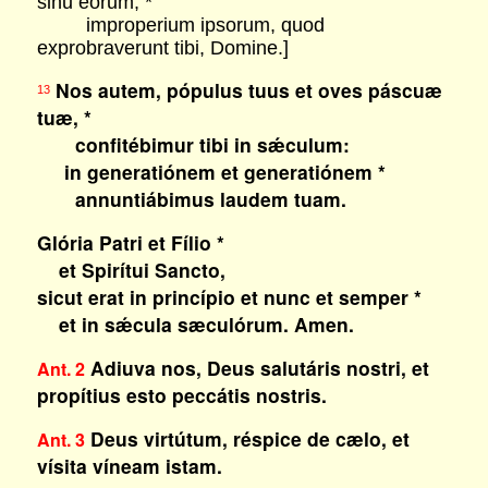
sinu eorum, *
improperium ipsorum, quod
exprobraverunt tibi, Domine.]
Nos autem, pópulus tuus et oves páscuæ
13
tuæ, *
confitébimur tibi in sǽculum:
in generatiónem et generatiónem *
annuntiábimus laudem tuam.
Glória Patri et Fílio *
et Spirítui Sancto,
sicut erat in princípio et nunc et semper *
et in sǽcula sæculórum. Amen.
Adiuva nos, Deus salutáris nostri, et
Ant. 2
propítius esto peccátis nostris.
Deus virtútum, réspice de cælo, et
Ant. 3
vísita víneam istam.