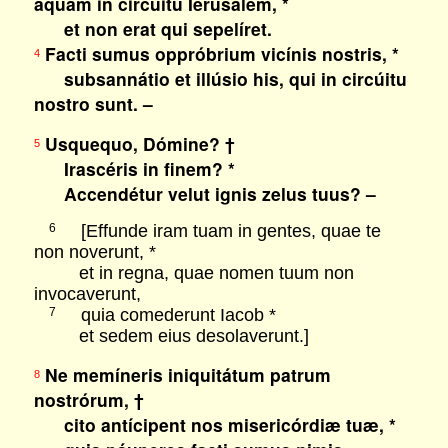
aquam in circúitu Ierúsalem, *
et non erat qui sepelíret.
Facti sumus oppróbrium vicínis nostris, *
4
subsannátio et illúsio his, qui in circúitu
nostro sunt. –
Usquequo, Dómine? †
5
Irascéris in finem? *
Accendétur velut ignis zelus tuus? –
[Effunde iram tuam in gentes, quae te
6
non noverunt, *
et in regna, quae nomen tuum non
invocaverunt,
quia comederunt Iacob *
7
et sedem eius desolaverunt.]
Ne memíneris iniquitátum patrum
8
nostrórum, †
cito antícipent nos misericórdiæ tuæ, *