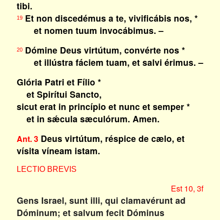
tibi.
Et non discedémus a te, vivificábis nos, *
19
et nomen tuum invocábimus. –
Dómine Deus virtútum, convérte nos *
20
et illústra fáciem tuam, et salvi érimus. –
Glória Patri et Fílio *
et Spirítui Sancto,
sicut erat in princípio et nunc et semper *
et in sǽcula sæculórum. Amen.
Deus virtútum, réspice de cælo, et
Ant. 3
vísita víneam istam.
LECTIO BREVIS
Est 10, 3f
Gens Israel, sunt illi, qui clamavérunt ad
Dóminum; et salvum fecit Dóminus