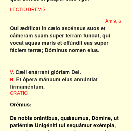
LECTIO BREVIS
Am 9, 6
Qui ædíficat in cælo ascénsus suos et
cámeram suam super terram fundat, qui
vocat aquas maris et effúndit eas super
fáciem terræ; Dóminus nomen eius.
Cæli enárrant glóriam Dei.
V.
Et ópera mánuum eius annúntiat
R.
firmaméntum.
ORATIO
Orémus:
Da nobis orántibus, quǽsumus, Dómine, ut
patiéntiæ Unigéniti tui sequámur exémpla,