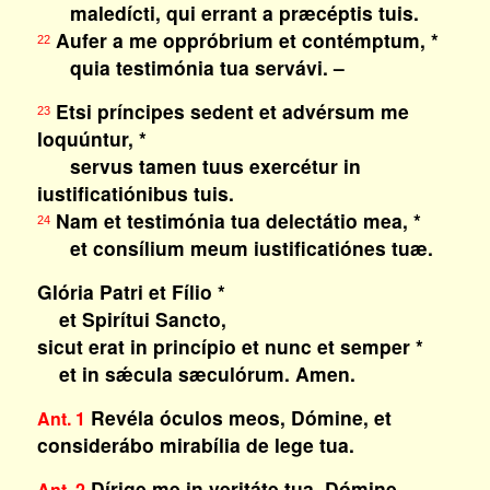
maledícti, qui errant a præcéptis tuis.
Aufer a me oppróbrium et contémptum, *
22
quia testimónia tua servávi. –
Etsi príncipes sedent et advérsum me
23
loquúntur, *
servus tamen tuus exercétur in
iustificatiónibus tuis.
Nam et testimónia tua delectátio mea, *
24
et consílium meum iustificatiónes tuæ.
Glória Patri et Fílio *
et Spirítui Sancto,
sicut erat in princípio et nunc et semper *
et in sǽcula sæculórum. Amen.
Revéla óculos meos, Dómine, et
Ant. 1
considerábo mirabília de lege tua.
Dírige me in veritáte tua, Dómine.
Ant. 2