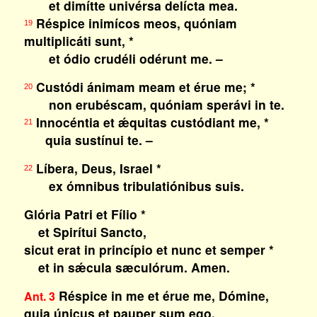
et dimítte univérsa delícta mea.
Réspice inimícos meos, quóniam
19
multiplicáti sunt, *
et ódio crudéli odérunt me. –
Custódi ánimam meam et érue me; *
20
non erubéscam, quóniam sperávi in te.
Innocéntia et ǽquitas custódiant me, *
21
quia sustínui te. –
Líbera, Deus, Israel *
22
ex ómnibus tribulatiónibus suis.
Glória Patri et Fílio *
et Spirítui Sancto,
sicut erat in princípio et nunc et semper *
et in sǽcula sæculórum. Amen.
Réspice in me et érue me, Dómine,
Ant. 3
quia únicus et pauper sum ego.