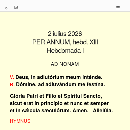
☼
lat
☰
2 iulius 2026
PER ANNUM, hebd. XIII
Hebdomada I
AD NONAM
Deus, in adiutórium meum inténde.
V.
Dómine, ad adiuvándum me festína.
R.
Glória Patri et Fílio et Spirítui Sancto,
sicut erat in princípio et nunc et semper
et in sǽcula sæculórum. Amen. Allelúia.
HYMNUS