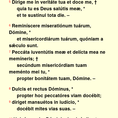
Dírige me in veritáte tua et doce me, †
5
quia tu es Deus salútis meæ, *
et te sustínui tota die. –
Reminíscere miseratiónum tuárum,
6
Dómine, *
et misericordiárum tuárum, quóniam a
sǽculo sunt.
Peccáta iuventútis meæ et delícta mea ne
7
memíneris; †
secúndum misericórdiam tuam
meménto mei tu, *
propter bonitátem tuam, Dómine. –
Dulcis et rectus Dóminus, *
8
propter hoc peccatóres viam docébit;
díriget mansuétos in iudício, *
9
docébit mites vias suas. –