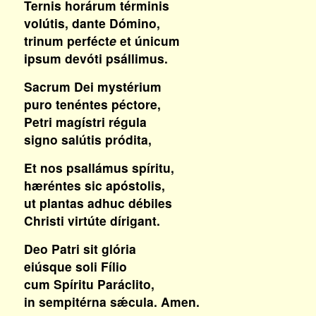
Ternis horárum términis
volútis, dante Dómino,
trinum perféct
e
et únicum
ipsum devóti psállimus.
Sacrum Dei mystérium
puro tenéntes péctore,
Petri magístri régula
signo salútis pródita,
Et nos psallámus spíritu,
hæréntes sic apóstolis,
ut plantas adhuc débiles
Christi virtúte dírigant.
Deo Patri sit glória
eiúsque soli Fílio
cum Spíritu Paráclito,
in sempitérna sǽcula. Amen.