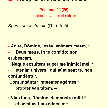
Psalmus 24 (25)
Imploratio veniæ et salutis
Spes non confundit.
(Rom 5, 5)
I
Ad te, Dómine, levávi ánimam meam, *
1
Deus meus, in te confído: non
2
erubéscam.
Neque exsúltent super me inimíci mei, *
étenim univérsi, qui sústinent te, non
3
confundéntur.
Confundántur infidéliter agéntes *
propter vanitátem. –
Vias tuas, Dómine, demónstra mihi *
4
et sémitas tuas édoce me.