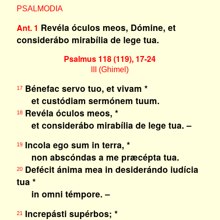
PSALMODIA
Revéla óculos meos, Dómine, et
Ant. 1
considerábo mirabília de lege tua.
Psalmus 118 (119), 17-24
III (Ghimel)
Bénefac servo tuo, et vivam *
17
et custódiam sermónem tuum.
Revéla óculos meos, *
18
et considerábo mirabília de lege tua. –
Incola ego sum in terra, *
19
non abscóndas a me præcépta tua.
Defécit ánima mea in desiderándo iudícia
20
tua *
in omni témpore. –
Increpásti supérbos; *
21