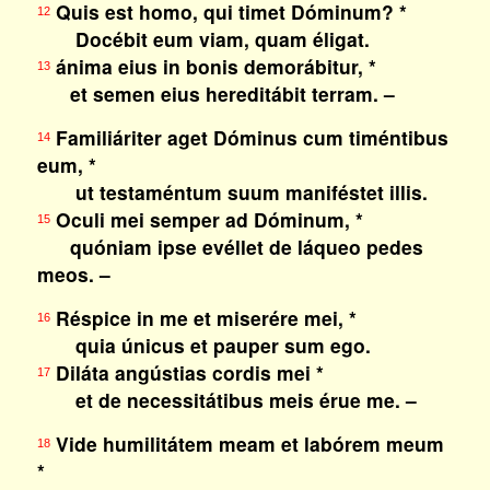
Quis est homo, qui timet Dóminum? *
12
Docébit eum viam, quam éligat.
ánima eius in bonis demorábitur, *
13
et semen eius hereditábit terram. –
Familiáriter aget Dóminus cum timéntibus
14
eum, *
ut testaméntum suum maniféstet illis.
Oculi mei semper ad Dóminum, *
15
quóniam ipse evéllet de láqueo pedes
meos. –
Réspice in me et miserére mei, *
16
quia únicus et pauper sum ego.
Diláta angústias cordis mei *
17
et de necessitátibus meis érue me. –
Vide humilitátem meam et labórem meum
18
*