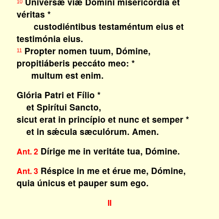
Univérsæ viæ Dómini misericórdia et
10
véritas *
custodiéntibus testaméntum eius et
testimónia eius.
Propter nomen tuum, Dómine,
11
propitiáberis peccáto meo: *
multum est enim.
Glória Patri et Fílio *
et Spirítui Sancto,
sicut erat in princípio et nunc et semper *
et in sǽcula sæculórum. Amen.
Dírige me in veritáte tua, Dómine.
Ant. 2
Réspice in me et érue me, Dómine,
Ant. 3
quia únicus et pauper sum ego.
II