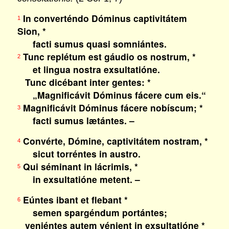
In converténdo Dóminus captivitátem
1
Sion, *
facti sumus quasi somniántes.
Tunc replétum est gáudio os nostrum, *
2
et lingua nostra exsultatióne.
Tunc dicébant inter gentes: *
„Magnificávit Dóminus fácere cum eis.“
Magnificávit Dóminus fácere nobíscum; *
3
facti sumus lætántes. –
Convérte, Dómine, captivitátem nostram, *
4
sicut torréntes in austro.
Qui séminant in lácrimis, *
5
in exsultatióne metent. –
Eúntes ibant et flebant *
6
semen spargéndum portántes;
veniéntes autem vénient in exsultatióne *