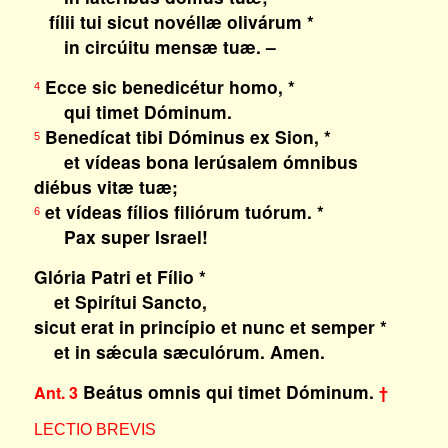
fílii tui sicut novéllæ olivárum *
in circúitu mensæ tuæ. –
Ecce sic benedicétur homo, *
4
qui timet Dóminum.
Benedícat tibi Dóminus ex Sion, *
5
et vídeas bona Ierúsalem ómnibus
diébus vitæ tuæ;
et vídeas fílios filiórum tuórum. *
6
Pax super Israel!
Glória Patri et Fílio *
et Spirítui Sancto,
sicut erat in princípio et nunc et semper *
et in sǽcula sæculórum. Amen.
Beátus omnis qui timet Dóminum.
Ant. 3
†
LECTIO BREVIS