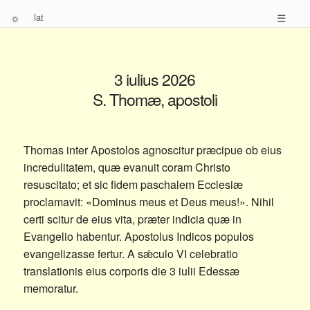
☼
lat
☰
3 iulius 2026
S. Thomæ, apostoli
Thomas inter Apostolos agnoscitur præcipue ob eius
incredulitatem, quæ evanuit coram Christo
resuscitato; et sic fidem paschalem Ecclesiæ
proclamavit: «Dominus meus et Deus meus!». Nihil
certi scitur de eius vita, præter indicia quæ in
Evangelio habentur. Apostolus Indicos populos
evangelizasse fertur. A sǽculo VI celebratio
translationis eius corporis die 3 iulii Edessæ
memoratur.