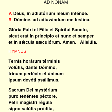
AD NONAM
Deus, in adiutórium meum inténde.
V.
Dómine, ad adiuvándum me festína.
R.
Glória Patri et Fílio et Spirítui Sancto,
sicut erat in princípio et nunc et semper
et in sǽcula sæculórum. Amen. Allelúia.
HYMNUS
Ternis horárum términis
volútis, dante Dómino,
trinum perféct
e
et únicum
ipsum devóti psállimus.
Sacrum Dei mystérium
puro tenéntes péctore,
Petri magístri régula
signo salútis pródita,