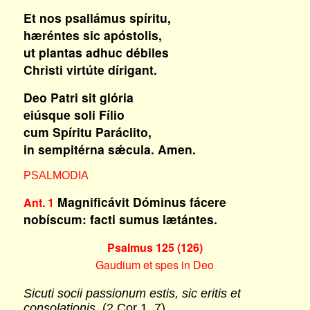
Et nos psallámus spíritu,
hæréntes sic apóstolis,
ut plantas adhuc débiles
Christi virtúte dírigant.
Deo Patri sit glória
eiúsque soli Fílio
cum Spíritu Paráclito,
in sempitérna sǽcula. Amen.
PSALMODIA
Magnificávit Dóminus fácere
Ant. 1
nobíscum: facti sumus lætántes.
Psalmus 125 (126)
Gaudium et spes in Deo
Sicuti socii passionum estis, sic eritis et
consolationis.
(2 Cor 1, 7)