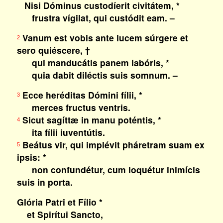
Nisi Dóminus custodíerit civitátem, *
frustra vígilat, qui custódit eam. –
Vanum est vobis ante lucem súrgere et
2
sero quiéscere, †
qui manducátis panem labóris, *
quia dabit diléctis suis somnum. –
Ecce heréditas Dómini fílii, *
3
merces fructus ventris.
Sicut sagíttæ in manu poténtis, *
4
ita fílii iuventútis.
Beátus vir, qui implévit pháretram suam ex
5
ipsis: *
non confundétur, cum loquétur inimícis
suis in porta.
Glória Patri et Fílio *
et Spirítui Sancto,