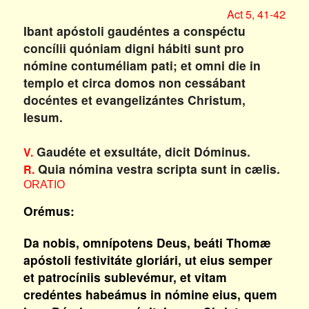
Act 5, 41-42
Ibant apóstoli gaudéntes a conspéctu
concílii quóniam digni hábiti sunt pro
nómine contuméliam pati; et omni die in
templo et circa domos non cessábant
docéntes et evangelizántes Christum,
Iesum.
Gaudéte et exsultáte, dicit Dóminus.
V.
Quia nómina vestra scripta sunt in cælis.
R.
ORATIO
Orémus:
Da nobis, omnípotens Deus, beáti Thomæ
apóstoli festivitáte gloriári, ut eius semper
et patrocíniis sublevémur, et vitam
credéntes habeámus in nómine eius, quem