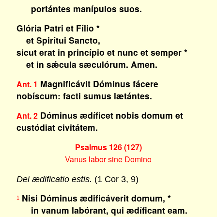
portántes manípulos suos.
Glória Patri et Fílio *
et Spirítui Sancto,
sicut erat in princípio et nunc et semper *
et in sǽcula sæculórum. Amen.
Magnificávit Dóminus fácere
Ant. 1
nobíscum: facti sumus lætántes.
Dóminus ædíficet nobis domum et
Ant. 2
custódiat civitátem.
Psalmus 126 (127)
Vanus labor sine Domino
Dei ædificatio estis.
(1 Cor 3, 9)
Nisi Dóminus ædificáverit domum, *
1
in vanum labórant, qui ædíficant eam.