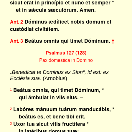
sicut erat in princípio et nunc et semper *
et in sǽcula sæculórum. Amen.
Dóminus ædíficet nobis domum et
Ant. 2
custódiat civitátem.
Beátus omnis qui timet Dóminum.
Ant. 3
†
Psalmus 127 (128)
Pax domestica in Domino
„Benedicat te Dominus ex Sion“, id est: ex
Ecclésia sua.
(Arnobius)
Beátus omnis, qui timet Dóminum, *
1
qui ámbulat in viis eius. –
Labóres mánuum tuárum manducábis, *
2
beátus es, et bene tibi erit.
Uxor tua sicut vitis fructífera *
3
in latéribus domus tuæ;