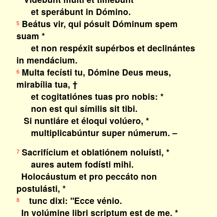
et sperábunt in Dómino.
Beátus vir, qui pósuit Dóminum spem
5
suam *
et non respéxit supérbos et declinántes
in mendácium.
Multa fecísti tu, Dómine Deus meus,
6
mirabília tua, †
et cogitatiónes tuas pro nobis: *
non est qui símilis sit tibi.
Si nuntiáre et éloqui volúero, *
multiplicabúntur super númerum. –
Sacrifícium et oblatiónem noluísti, *
7
aures autem fodísti mihi.
Holocáustum et pro peccáto non
postulásti, *
tunc dixi: "Ecce vénio.
8
In volúmine libri scriptum est de me. *