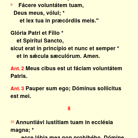
Fácere voluntátem tuam,
9
Deus meus, vólui; *
et lex tua in præcórdiis meis."
Glória Patri et Fílio *
et Spirítui Sancto,
sicut erat in princípio et nunc et semper *
et in sǽcula sæculórum. Amen.
Meus cibus est ut fáciam voluntátem
Ant. 2
Patris.
Pauper sum ego; Dóminus sollícitus
Ant. 3
est mei.
II
Annuntiávi iustítiam tuam in ecclésia
10
magna; *
ecce lábia mea non prohibébo, Dómine,