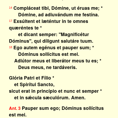
Compláceat tibi, Dómine, ut éruas me; *
14
Dómine, ad adiuvándum me festína.
Exsúltent et læténtur in te omnes
17
quæréntes te *
et dicant semper: "Magnificétur
Dóminus", qui díligunt salutáre tuum.
Ego autem egénus et pauper sum; *
18
Dóminus sollícitus est mei.
Adiútor meus et liberátor meus tu es; *
Deus meus, ne tardáveris.
Glória Patri et Fílio *
et Spirítui Sancto,
sicut erat in princípio et nunc et semper *
et in sǽcula sæculórum. Amen.
Pauper sum ego; Dóminus sollícitus
Ant. 3
est mei.