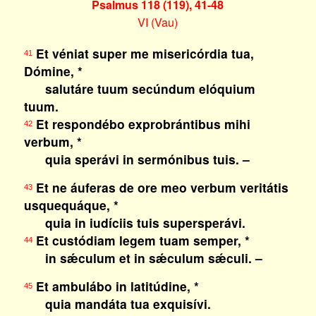
Psalmus 118 (119), 41-48
VI (Vau)
Et véniat super me misericórdia tua,
41
Dómine, *
salutáre tuum secúndum elóquium
tuum.
Et respondébo exprobrántibus mihi
42
verbum, *
quia sperávi in sermónibus tuis. –
Et ne áuferas de ore meo verbum veritátis
43
usquequáque, *
quia in iudíciis tuis supersperávi.
Et custódiam legem tuam semper, *
44
in sǽculum et in sǽculum sǽculi. –
Et ambulábo in latitúdine, *
45
quia mandáta tua exquisívi.