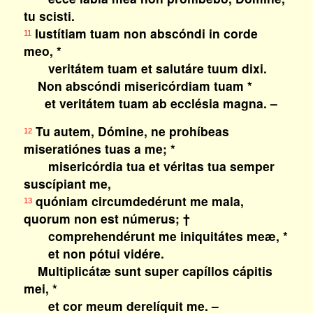
tu scisti.
Iustítiam tuam non abscóndi in corde
11
meo, *
veritátem tuam et salutáre tuum dixi.
Non abscóndi misericórdiam tuam *
et veritátem tuam ab ecclésia magna. –
Tu autem, Dómine, ne prohíbeas
12
miseratiónes tuas a me; *
misericórdia tua et véritas tua semper
suscípiant me,
quóniam circumdedérunt me mala,
13
quorum non est númerus; †
comprehendérunt me iniquitátes meæ, *
et non pótui vidére.
Multiplicátæ sunt super capíllos cápitis
mei, *
et cor meum derelíquit me. –