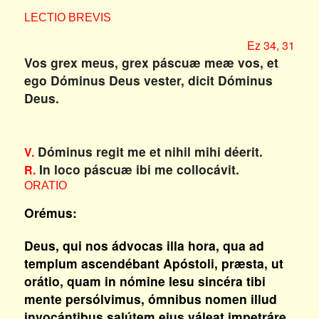
LECTIO BREVIS
Ez 34, 31
Vos grex meus, grex páscuæ meæ vos, et
ego Dóminus Deus vester, dicit Dóminus
Deus.
Dóminus regit me et nihil mihi déerit.
V.
In loco páscuæ ibi me collocávit.
R.
ORATIO
Orémus:
Deus, qui nos ádvocas illa hora, qua ad
templum ascendébant Apóstoli, præsta, ut
orátio, quam in nómine Iesu sincéra tibi
mente persólvimus, ómnibus nomen illud
invocántibus salútem eius váleat impetráre.