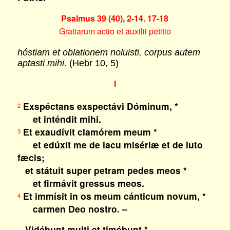
Psalmus 39 (40), 2-14. 17-18
Gratiarum actio et auxilii petitio
hóstiam et oblationem noluisti, corpus autem
aptasti mihi.
(Hebr 10, 5)
I
Exspéctans exspectávi Dóminum, *
2
et inténdit mihi.
Et exaudívit clamórem meum *
3
et edúxit me de lacu misériæ et de luto
fæcis;
et státuit super petram pedes meos *
et firmávit gressus meos.
Et immísit in os meum cánticum novum, *
4
carmen Deo nostro. –
Vidébunt multi et timébunt *