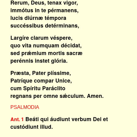
Rerum, Deus, tenax vigor,
immótus in te pérmanens,
lucis diúrnæ témpora
succéssibus detérminans,
Largíre clarum véspere,
quo vita numquam décidat,
sed prǽmium mortis sacræ
perénnis instet glória.
Præsta, Pater piíssime,
Patríque compar Unice,
cum Spíritu Paráclito
regnans per omne sǽculum. Amen.
PSALMODIA
Beáti qui áudiunt verbum Dei et
Ant. 1
custódiunt illud.