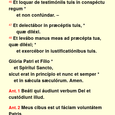
Et loquar de testimóniis tuis in conspéctu
46
regum *
et non confúndar. –
Et delectábor in præcéptis tuis, *
47
quæ diléxi.
Et levábo manus meas ad præcépta tua,
48
quæ diléxi; *
et exercébor in iustificatiónibus tuis.
Glória Patri et Fílio *
et Spirítui Sancto,
sicut erat in princípio et nunc et semper *
et in sǽcula sæculórum. Amen.
Beáti qui áudiunt verbum Dei et
Ant. 1
custódiunt illud.
Meus cibus est ut fáciam voluntátem
Ant. 2
Patris.