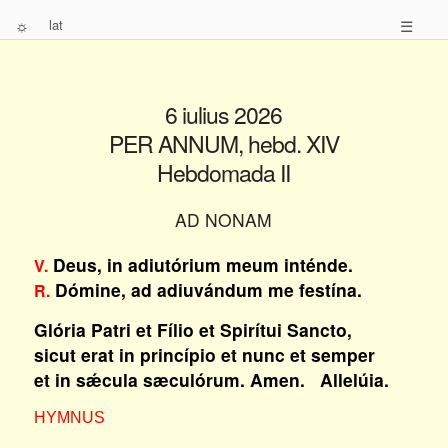
☼
lat
☰
6 iulius 2026
PER ANNUM, hebd. XIV
Hebdomada II
AD NONAM
Deus, in adiutórium meum inténde.
V.
Dómine, ad adiuvándum me festína.
R.
Glória Patri et Fílio et Spirítui Sancto,
sicut erat in princípio et nunc et semper
et in sǽcula sæculórum. Amen. Allelúia.
HYMNUS