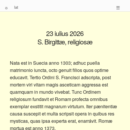
☼
lat
☰
23 iulius 2026
S. Birgittæ, religiosæ
Nata est in Suecia anno 1303; adhuc puella
matrimonio iuncta, octo genuit filios quos optime
educavit. Tertio Ordini S. Francisci adscripta, post
mortem viri vitam magis asceticam aggressa est
quamquam in mundo vivebat. Tunc Ordinem
religiosum fundavit et Romam profecta omnibus
exemplar exstitit magnarum virtutum. Iter pænitentiæ
causa suscepit et multa scripsit opera in quibus res
mysticas, quas ipsa experta erat, enarrávit. Romæ
mortua est anno 1373.