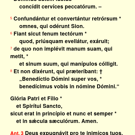
concídit cervíces peccatórum. –
Confundántur et convertántur retrórsum *
5
omnes, qui odérunt Sion.
Fiant sicut fenum tectórum *
6
quod, priúsquam evellátur, exáruit;
de quo non implévit manum suam, qui
7
metit, *
et sinum suum, qui manípulos cólligit.
Et non dixérunt, qui præteríbant: †
8
„Benedíctio Dómini super vos, *
benedícimus vobis in nómine Dómini.“
Glória Patri et Fílio *
et Spirítui Sancto,
sicut erat in princípio et nunc et semper *
et in sǽcula sæculórum. Amen.
Deus expugnávit pro te inimícos tuos.
Ant. 3