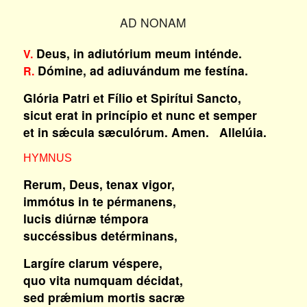
AD NONAM
Deus, in adiutórium meum inténde.
V.
Dómine, ad adiuvándum me festína.
R.
Glória Patri et Fílio et Spirítui Sancto,
sicut erat in princípio et nunc et semper
et in sǽcula sæculórum. Amen. Allelúia.
HYMNUS
Rerum, Deus, tenax vigor,
immótus in te pérmanens,
lucis diúrnæ témpora
succéssibus detérminans,
Largíre clarum véspere,
quo vita numquam décidat,
sed prǽmium mortis sacræ