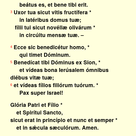
beátus es, et bene tibi erit.
Uxor tua sicut vitis fructífera *
3
in latéribus domus tuæ;
fílii tui sicut novéllæ olivárum *
in circúitu mensæ tuæ. –
Ecce sic benedicétur homo, *
4
qui timet Dóminum.
Benedícat tibi Dóminus ex Sion, *
5
et vídeas bona Ierúsalem ómnibus
diébus vitæ tuæ;
et vídeas fílios filiórum tuórum. *
6
Pax super Israel!
Glória Patri et Fílio *
et Spirítui Sancto,
sicut erat in princípio et nunc et semper *
et in sǽcula sæculórum. Amen.