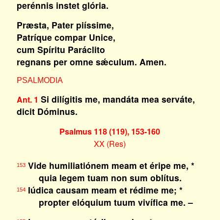
perénnis instet glória.
Præsta, Pater piíssime,
Patríque compar Unice,
cum Spíritu Paráclito
regnans per omne sǽculum. Amen.
PSALMODIA
Si dilígitis me, mandáta mea serváte,
Ant. 1
dicit Dóminus.
Psalmus 118 (119), 153-160
XX (Res)
Vide humiliatiónem meam et éripe me, *
153
quia legem tuam non sum oblítus.
Iúdica causam meam et rédime me; *
154
propter elóquium tuum vivífica me. –