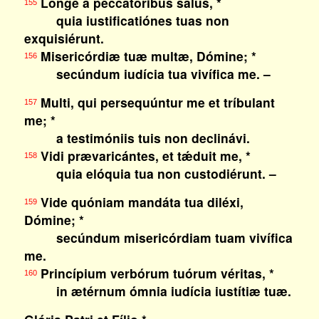
Longe a peccatóribus salus, *
155
quia iustificatiónes tuas non
exquisiérunt.
Misericórdiæ tuæ multæ, Dómine; *
156
secúndum iudícia tua vivífica me. –
Multi, qui persequúntur me et tríbulant
157
me; *
a testimóniis tuis non declinávi.
Vidi prævaricántes, et tǽduit me, *
158
quia elóquia tua non custodiérunt. –
Vide quóniam mandáta tua diléxi,
159
Dómine; *
secúndum misericórdiam tuam vivífica
me.
Princípium verbórum tuórum véritas, *
160
in ætérnum ómnia iudícia iustítiæ tuæ.