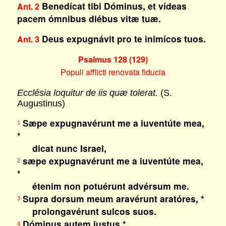
Benedícat tibi Dóminus, et vídeas
Ant. 2
pacem ómnibus diébus vitæ tuæ.
Deus expugnávit pro te inimícos tuos.
Ant. 3
Psalmus 128 (129)
Populi afflicti renovata fiducia
Ecclésia loquitur de iis quæ tolerat.
(S.
Augustinus)
Sæpe expugnavérunt me a iuventúte mea,
1
*
dicat nunc Israel,
sæpe expugnavérunt me a iuventúte mea,
2
*
étenim non potuérunt advérsum me.
Supra dorsum meum aravérunt aratóres, *
3
prolongavérunt sulcos suos.
Dóminus autem iustus *
4