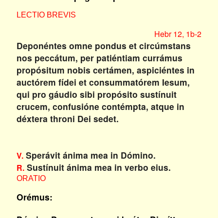
LECTIO BREVIS
Hebr 12, 1b-2
Deponéntes omne pondus et circúmstans
nos peccátum, per patiéntiam currámus
propósitum nobis certámen, aspiciéntes in
auctórem fídei et consummatórem Iesum,
qui pro gáudio sibi propósito sustínuit
crucem, confusióne contémpta, atque in
déxtera throni Dei sedet.
Sperávit ánima mea in Dómino.
V.
Sustínuit ánima mea in verbo eius.
R.
ORATIO
Orémus: