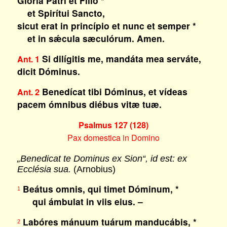
Glória Patri et Fílio *
et Spirítui Sancto,
sicut erat in princípio et nunc et semper *
et in sǽcula sæculórum. Amen.
Si dilígitis me, mandáta mea serváte,
Ant. 1
dicit Dóminus.
Benedícat tibi Dóminus, et vídeas
Ant. 2
pacem ómnibus diébus vitæ tuæ.
Psalmus 127 (128)
Pax domestica in Domino
„Benedicat te Dominus ex Sion“, id est: ex
Ecclésia sua.
(Arnobius)
Beátus omnis, qui timet Dóminum, *
1
qui ámbulat in viis eius. –
Labóres mánuum tuárum manducábis, *
2