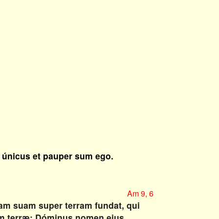
 únicus et pauper sum ego.
Am 9, 6
am suam super terram fundat, qui
iem terræ; Dóminus nomen eius.