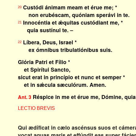
Custódi ánimam meam et érue me; *
20
non erubéscam, quóniam sperávi in te.
Innocéntia et ǽquitas custódiant me, *
21
quia sustínui te. –
Líbera, Deus, Israel *
22
ex ómnibus tribulatiónibus suis.
Glória Patri et Fílio *
et Spirítui Sancto,
sicut erat in princípio et nunc et semper *
et in sǽcula sæculórum. Amen.
Réspice in me et érue me, Dómine, quia
Ant. 3
LECTIO BREVIS
Qui ædíficat in cælo ascénsus suos et cámer
vocat aquas maris et effúndit eas super fác