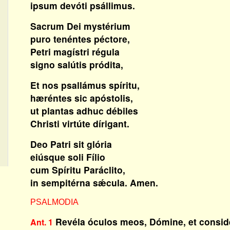
ipsum devóti psállimus.
Sacrum Dei mystérium
puro tenéntes péctore,
Petri magístri régula
signo salútis pródita,
Et nos psallámus spíritu,
hæréntes sic apóstolis,
ut plantas adhuc débiles
Christi virtúte dírigant.
Deo Patri sit glória
eiúsque soli Fílio
cum Spíritu Paráclito,
in sempitérna sǽcula. Amen.
PSALMODIA
Revéla óculos meos, Dómine, et conside
Ant. 1