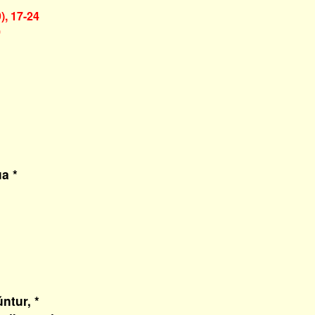
), 17-24
)
a *
ntur, *