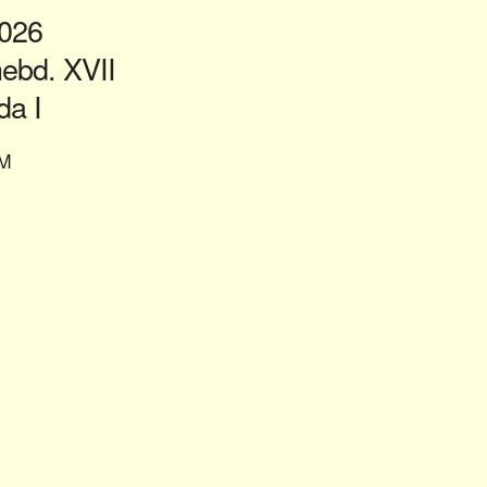
2026
bd. XVII
a I
M