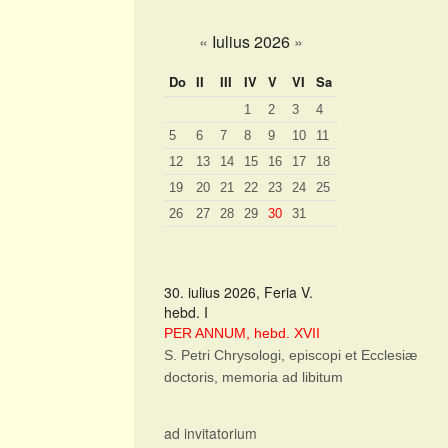
«
Iulius 2026
»
Do
II
III
IV
V
VI
Sa
1
2
3
4
5
6
7
8
9
10
11
12
13
14
15
16
17
18
19
20
21
22
23
24
25
26
27
28
29
30
31
30. iulius 2026, Feria V.
hebd. I
PER ANNUM, hebd. XVII
S. Petri Chrysologi, episcopi et Ecclesiæ
doctoris, memoria ad libitum
ad invitatorium