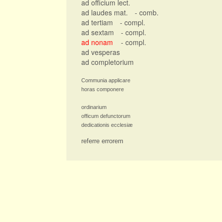
ad officium lect.
ad laudes mat.
- comb.
ad tertiam
- compl.
ad sextam
- compl.
ad nonam
- compl.
ad vesperas
ad completorium
Communia applicare
horas componere
ordinarium
officum defunctorum
dedicationis ecclesiæ
referre errorem