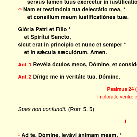
servus tamen tuus exercétur in iustificatió
Nam et testimónia tua delectátio mea, *
24
et consílium meum iustificatiónes tuæ.
Glória Patri et Fílio *
et Spirítui Sancto,
sicut erat in princípio et nunc et semper *
et in sǽcula sæculórum. Amen.
Revéla óculos meos, Dómine, et conside
Ant. 1
Dírige me in veritáte tua, Dómine.
Ant. 2
Psalmus 24 (
Imploratio veniæ e
Spes non confundit.
(Rom 5, 5)
I
Ad te, Dómine, levávi ánimam meam, *
1