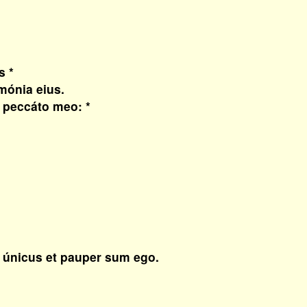
s *
ónia eius.
 peccáto meo: *
 únicus et pauper sum ego.