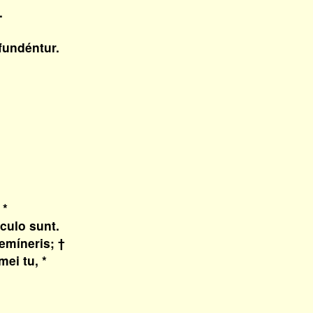
.
fundéntur.
 *
ulo sunt.
emíneris; †
i tu, *