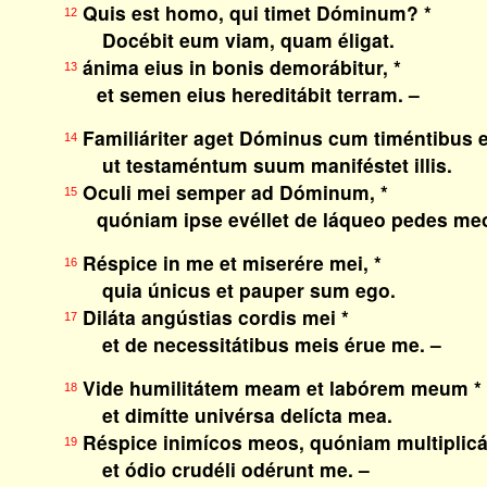
Quis est homo, qui timet Dóminum? *
12
Docébit eum viam, quam éligat.
ánima eius in bonis demorábitur, *
13
et semen eius hereditábit terram. –
Familiáriter aget Dóminus cum timéntibus 
14
ut testaméntum suum maniféstet illis.
Oculi mei semper ad Dóminum, *
15
quóniam ipse evéllet de láqueo pedes meo
Réspice in me et miserére mei, *
16
quia únicus et pauper sum ego.
Diláta angústias cordis mei *
17
et de necessitátibus meis érue me. –
Vide humilitátem meam et labórem meum *
18
et dimítte univérsa delícta mea.
Réspice inimícos meos, quóniam multiplicát
19
et ódio crudéli odérunt me. –