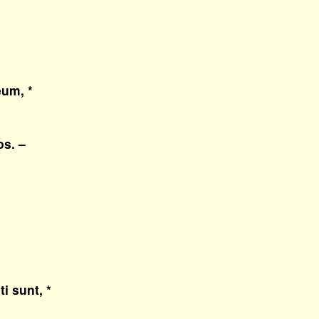
eum, *
s. –
i sunt, *