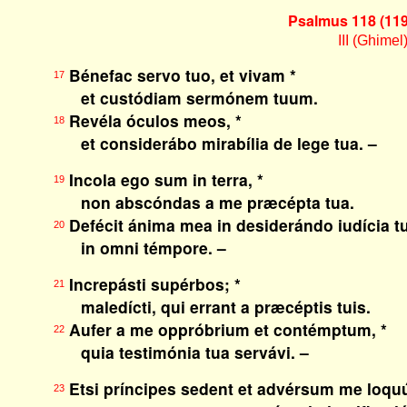
Psalmus 118 (119
III (Ghimel
Bénefac servo tuo, et vivam *
17
et custódiam sermónem tuum.
Revéla óculos meos, *
18
et considerábo mirabília de lege tua. –
Incola ego sum in terra, *
19
non abscóndas a me præcépta tua.
Defécit ánima mea in desiderándo iudícia tu
20
in omni témpore. –
Increpásti supérbos; *
21
maledícti, qui errant a præcéptis tuis.
Aufer a me oppróbrium et contémptum, *
22
quia testimónia tua servávi. –
Etsi príncipes sedent et advérsum me loquú
23