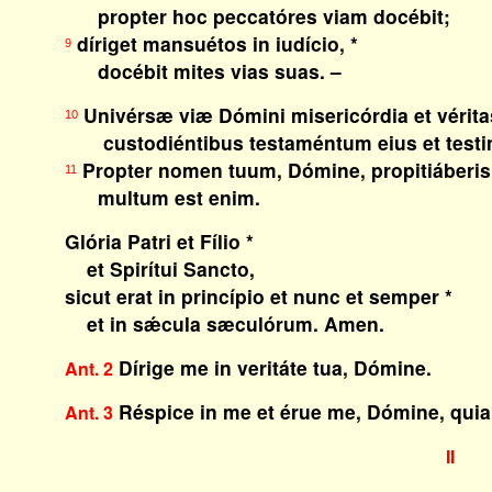
propter hoc peccatóres viam docébit;
díriget mansuétos in iudício, *
9
docébit mites vias suas. –
Univérsæ viæ Dómini misericórdia et vérita
10
custodiéntibus testaméntum eius et testim
Propter nomen tuum, Dómine, propitiáberis
11
multum est enim.
Glória Patri et Fílio *
et Spirítui Sancto,
sicut erat in princípio et nunc et semper *
et in sǽcula sæculórum. Amen.
Dírige me in veritáte tua, Dómine.
Ant. 2
Réspice in me et érue me, Dómine, quia
Ant. 3
II