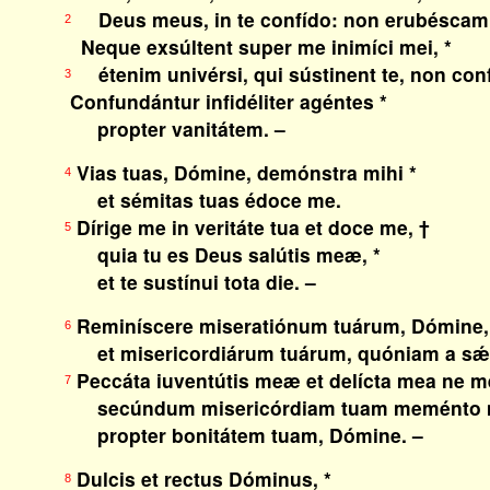
Deus meus, in te confído: non erubéscam
2
Neque exsúltent super me inimíci mei, *
étenim univérsi, qui sústinent te, non con
3
Confundántur infidéliter agéntes *
propter vanitátem. –
Vias tuas, Dómine, demónstra mihi *
4
et sémitas tuas édoce me.
Dírige me in veritáte tua et doce me, †
5
quia tu es Deus salútis meæ, *
et te sustínui tota die. –
Reminíscere miseratiónum tuárum, Dómine,
6
et misericordiárum tuárum, quóniam a sǽc
Peccáta iuventútis meæ et delícta mea ne m
7
secúndum misericórdiam tuam meménto me
propter bonitátem tuam, Dómine. –
Dulcis et rectus Dóminus, *
8