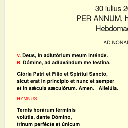
30 iulius 
PER ANNUM, he
Hebdomad
AD NONA
Deus, in adiutórium meum inténde.
V.
Dómine, ad adiuvándum me festína.
R.
Glória Patri et Fílio et Spirítui Sancto,
sicut erat in princípio et nunc et semper
et in sǽcula sæculórum. Amen. Allelúia.
HYMNUS
Ternis horárum términis
volútis, dante Dómino,
trinum perféct
e
et únicum