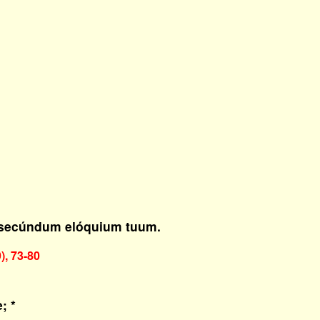
, secúndum elóquium tuum.
), 73-80
; *