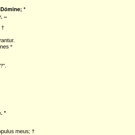
 Dómine; *
. –
 †
antur.
nes *
?".
. *
opulus meus; †