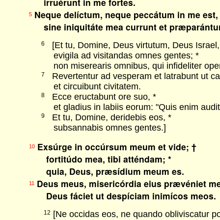
irruérunt in me fortes.
Neque delíctum, neque peccátum in me est,
5
sine iniquitáte mea currunt et præparántur
[Et tu, Domine, Deus virtutum, Deus Israel,
6
evigila ad visitandas omnes gentes; *
non miserearis omnibus, qui infideliter oper
Revertentur ad vesperam et latrabunt ut ca
7
et circuibunt civitatem.
Ecce eructabunt ore suo, *
8
et gladius in labiis eorum: "Quis enim audit
Et tu, Domine, deridebis eos, *
9
subsannabis omnes gentes.]
Exsúrge in occúrsum meum et vide; †
10
fortitúdo mea, tibi atténdam; *
quia, Deus, præsídium meum es.
Deus meus, misericórdia eius prævéniet me
11
Deus fáciet ut despíciam inimícos meos.
[Ne occidas eos, ne quando obliviscatur p
12