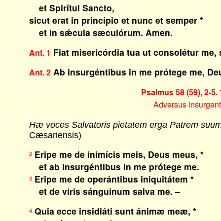
et Spirítui Sancto,
sicut erat in princípio et nunc et semper *
et in sǽcula sæculórum. Amen.
Fiat misericórdia tua ut consolétur me
Ant. 1
Ab insurgéntibus in me prótege me, De
Ant. 2
Psalmus 58 (59), 2-5. 
Adversus insurgent
Hæ voces Salvatoris pietatem erga Patrem suu
Cæsariensis)
Eripe me de inimícis meis, Deus meus, *
2
et ab insurgéntibus in me prótege me.
Eripe me de operántibus iniquitátem *
3
et de viris sánguinum salva me. –
Quia ecce insidiáti sunt ánimæ meæ, *
4