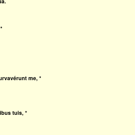
ua.
*
rvavérunt me, *
bus tuis, *