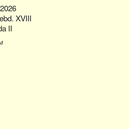
 2026
bd. XVIII
a II
M