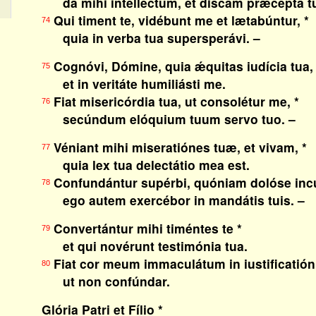
da mihi intelléctum, et discam præcépta t
Qui timent te, vidébunt me et lætabúntur, *
74
quia in verba tua supersperávi. –
Cognóvi, Dómine, quia ǽquitas iudícia tua, 
75
et in veritáte humiliásti me.
Fiat misericórdia tua, ut consolétur me, *
76
secúndum elóquium tuum servo tuo. –
Véniant mihi miseratiónes tuæ, et vivam, *
77
quia lex tua delectátio mea est.
Confundántur supérbi, quóniam dolóse incu
78
ego autem exercébor in mandátis tuis. –
Convertántur mihi timéntes te *
79
et qui novérunt testimónia tua.
Fiat cor meum immaculátum in iustificatióni
80
ut non confúndar.
Glória Patri et Fílio *