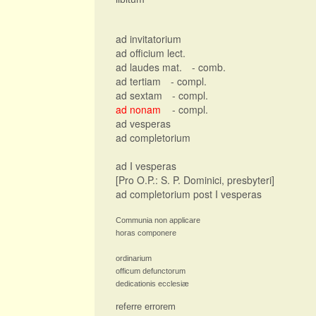
ad invitatorium
ad officium lect.
ad laudes mat.
- comb.
ad tertiam
- compl.
ad sextam
- compl.
ad nonam
- compl.
ad vesperas
ad completorium
ad I vesperas
[Pro O.P.: S. P. Dominici, presbyteri]
ad completorium post I vesperas
Communia non applicare
horas componere
ordinarium
officum defunctorum
dedicationis ecclesiæ
referre errorem