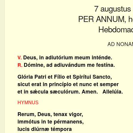
7 augustus
PER ANNUM, he
Hebdomad
AD NONA
Deus, in adiutórium meum inténde.
V.
Dómine, ad adiuvándum me festína.
R.
Glória Patri et Fílio et Spirítui Sancto,
sicut erat in princípio et nunc et semper
et in sǽcula sæculórum. Amen. Allelúia.
HYMNUS
Rerum, Deus, tenax vigor,
immótus in te pérmanens,
lucis diúrnæ témpora