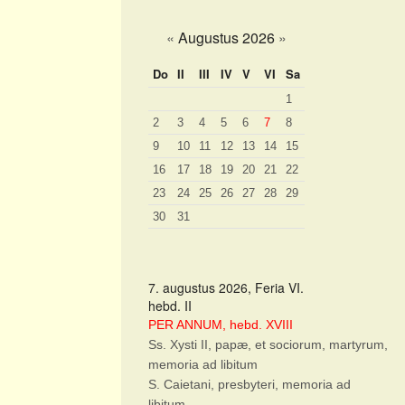
«
Augustus 2026
»
Do
II
III
IV
V
VI
Sa
1
2
3
4
5
6
7
8
9
10
11
12
13
14
15
16
17
18
19
20
21
22
23
24
25
26
27
28
29
30
31
7. augustus 2026, Feria VI.
hebd. II
PER ANNUM, hebd. XVIII
Ss. Xysti II, papæ, et sociorum, martyrum,
memoria ad libitum
S. Caietani, presbyteri, memoria ad
libitum