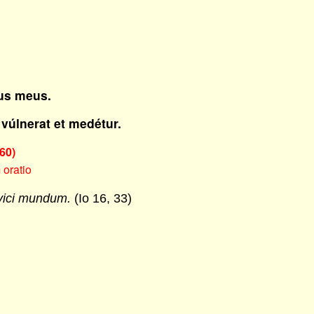
us meus.
 vúlnerat et medétur.
60)
 oratio
 vici mundum.
(Io 16, 33)