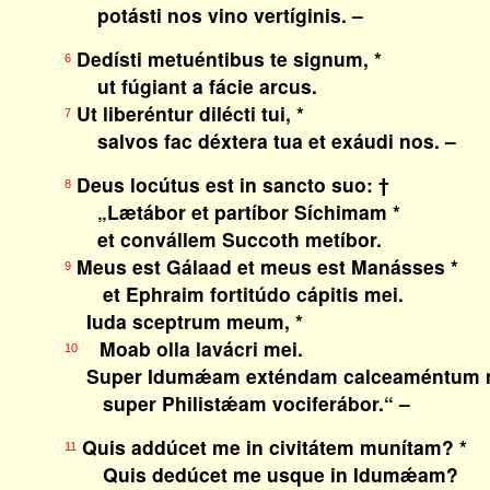
potásti nos vino vertíginis. –
Dedísti metuéntibus te signum, *
6
ut fúgiant a fácie arcus.
Ut liberéntur dilécti tui, *
7
salvos fac déxtera tua et exáudi nos. –
Deus locútus est in sancto suo: †
8
„Lætábor et partíbor Síchimam *
et convállem Succoth metíbor.
Meus est Gálaad et meus est Manásses *
9
et Ephraim fortitúdo cápitis mei.
Iuda sceptrum meum, *
Moab olla lavácri mei.
10
Super Idumǽam exténdam calceaméntum 
super Philistǽam vociferábor.“ –
Quis addúcet me in civitátem munítam? *
11
Quis dedúcet me usque in Idumǽam?