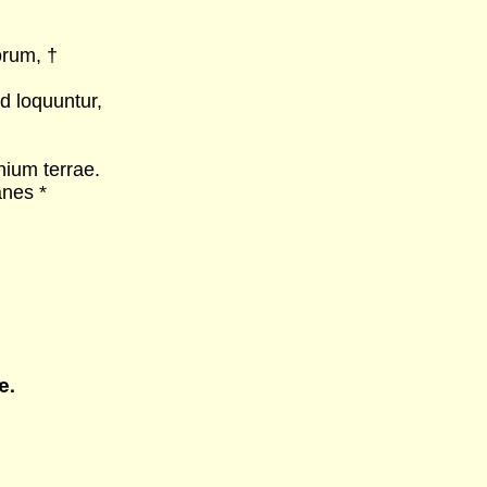
orum, †
loquuntur,
ium terrae.
anes *
æ.