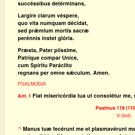
succéssibus detérminans,
Largíre clarum véspere,
quo vita numquam décidat,
sed prǽmium mortis sacræ
perénnis instet glória.
Præsta, Pater piíssime,
Patríque compar Unice,
cum Spíritu Paráclito
regnans per omne sǽculum. Amen.
PSALMODIA
Fiat misericórdia tua ut consolétur me
Ant. 1
Psalmus 118 (119
X (Iod)
Manus tuæ fecérunt me et plasmavérunt me
73