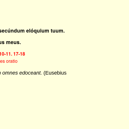
, secúndum elóquium tuum.
us meus.
10-11. 17-18
es oratio
m omnes edoceant.
(Eusebius