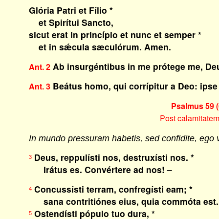
Glória Patri et Fílio *
et Spirítui Sancto,
sicut erat in princípio et nunc et semper *
et in sǽcula sæculórum. Amen.
Ab insurgéntibus in me prótege me, De
Ant. 2
Beátus homo, qui corrípitur a Deo: ipse
Ant. 3
Psalmus 59 (
Post calamitatem
In mundo pressuram habetis, sed confidite, ego
Deus, reppulísti nos, destruxísti nos. *
3
Irátus es. Convértere ad nos! –
Concussísti terram, confregísti eam; *
4
sana contritiónes eius, quia commóta est.
Ostendísti pópulo tuo dura, *
5