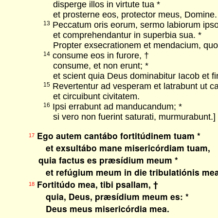
disperge illos in virtute tua *
et prosterne eos, protector meus, Domine.
Peccatum oris eorum, sermo labiorum ips
13
et comprehendantur in superbia sua. *
Propter exsecrationem et mendacium, quod 
consume eos in furore, †
14
consume, et non erunt; *
et scient quia Deus dominabitur Iacob et fin
Revertentur ad vesperam et latrabunt ut c
15
et circuibunt civitatem.
Ipsi errabunt ad manducandum; *
16
si vero non fuerint saturati, murmurabunt.]
Ego autem cantábo fortitúdinem tuam *
17
et exsultábo mane misericórdiam tuam,
quia factus es præsídium meum *
et refúgium meum in die tribulatiónis me
Fortitúdo mea, tibi psallam, †
18
quia, Deus, præsídium meum es: *
Deus meus misericórdia mea.