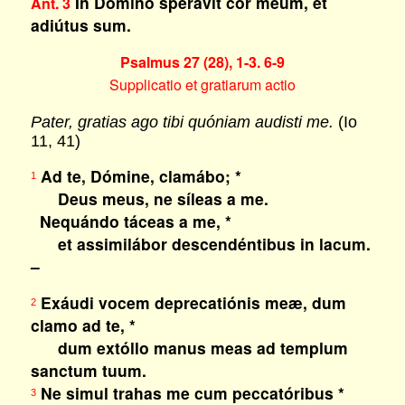
In Dómino sperávit cor meum, et
Ant. 3
adiútus sum.
Psalmus 27 (28), 1-3. 6-9
Supplicatio et gratiarum actio
Pater, gratias ago tibi quóniam audisti me.
(Io
11, 41)
Ad te, Dómine, clamábo; *
1
Deus meus, ne síleas a me.
Nequándo táceas a me, *
et assimilábor descendéntibus in lacum.
–
Exáudi vocem deprecatiónis meæ, dum
2
clamo ad te, *
dum extóllo manus meas ad templum
sanctum tuum.
Ne simul trahas me cum peccatóribus *
3