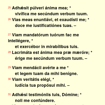
Adhǽsit púlveri ánima mea; *
25
vivífica me secúndum verbum tuum.
Vias meas enuntiávi, et exaudísti me; *
26
doce me iustificatiónes tuas. –
Viam mandatórum tuórum fac me
27
intellégere, *
et exercébor in mirabílibus tuis.
Lacrimáta est ánima mea præ mæróre; *
28
érige me secúndum verbum tuum. –
Viam mendácii avérte a me *
29
et legem tuam da mihi benígne.
Viam veritátis elégi, *
30
iudícia tua propósui mihi. –
Adhǽsi testimóniis tuis, Dómine; *
31
noli me confúndere.