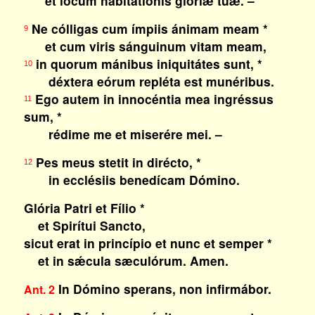
et locum habitatiónis glóriæ tuæ. –
Ne cólligas cum ímpiis ánimam meam *
9
et cum viris sánguinum vitam meam,
in quorum mánibus iniquitátes sunt, *
10
déxtera eórum repléta est munéribus.
Ego autem in innocéntia mea ingréssus
11
sum, *
rédime me et miserére mei. –
Pes meus stetit in dirécto, *
12
in ecclésiis benedícam Dómino.
Glória Patri et Fílio *
et Spirítui Sancto,
sicut erat in princípio et nunc et semper *
et in sǽcula sæculórum. Amen.
In Dómino sperans, non infirmábor.
Ant. 2