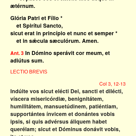
ætérnum.
Glória Patri et Fílio *
et Spirítui Sancto,
sicut erat in princípio et nunc et semper *
et in sǽcula sæculórum. Amen.
In Dómino sperávit cor meum, et
Ant. 3
adiútus sum.
LECTIO BREVIS
Col 3, 12-13
Indúite vos sicut elécti Dei, sancti et dilécti,
víscera misericórdiæ, benignitátem,
humilitátem, mansuetúdinem, patiéntiam,
supportántes ínvicem et donántes vobis
ipsis, si quis advérsus áliquem habet
querélam; sicut et Dóminus donávit vobis,