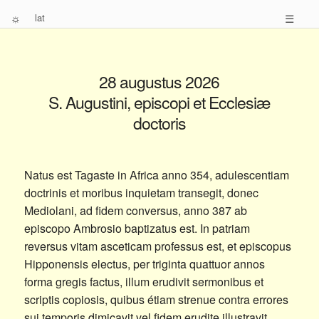
☼
lat
☰
28 augustus 2026
S. Augustini, episcopi et Ecclesiæ
doctoris
Natus est Tagaste in Africa anno 354, adulescentiam
doctrinis et moribus inquietam transegit, donec
Mediolani, ad fidem conversus, anno 387 ab
episcopo Ambrosio baptizatus est. In patriam
reversus vitam asceticam professus est, et episcopus
Hipponensis electus, per triginta quattuor annos
forma gregis factus, illum erudivit sermonibus et
scriptis copiosis, quibus étiam strenue contra errores
sui temporis dimicavit vel fidem erudite illustravit.