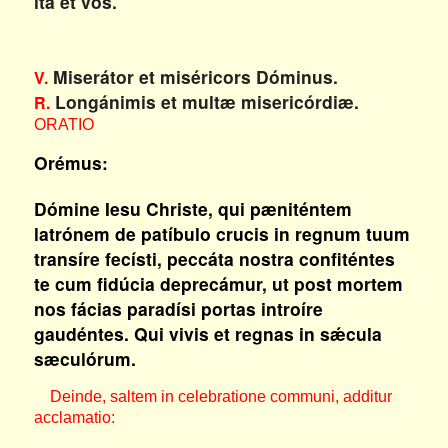
ita et vos.
Miserátor et miséricors Dóminus.
V.
Longánimis et multæ misericórdiæ.
R.
ORATIO
Orémus:
Dómine Iesu Christe, qui pæniténtem
latrónem de patíbulo crucis in regnum tuum
transíre fecísti, peccáta nostra confiténtes
te cum fidúcia deprecámur, ut post mortem
nos fácias paradísi portas introíre
gaudéntes. Qui vivis et regnas in sǽcula
sæculórum.
Deinde, saltem in celebratione communi, additur
acclamatio: