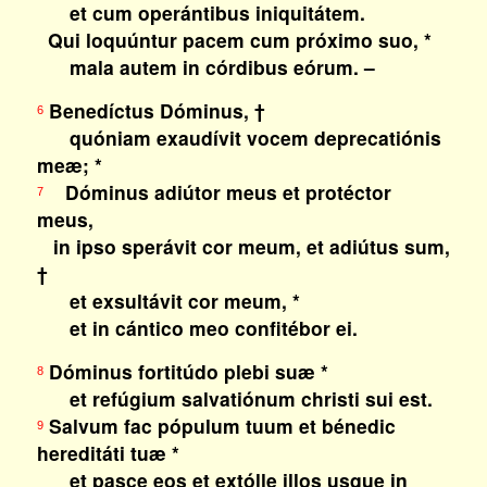
et cum operántibus iniquitátem.
Qui loquúntur pacem cum próximo suo, *
mala autem in córdibus eórum. –
Benedíctus Dóminus, †
6
quóniam exaudívit vocem deprecatiónis
meæ; *
Dóminus adiútor meus et protéctor
7
meus,
in ipso sperávit cor meum, et adiútus sum,
†
et exsultávit cor meum, *
et in cántico meo confitébor ei.
Dóminus fortitúdo plebi suæ *
8
et refúgium salvatiónum christi sui est.
Salvum fac pópulum tuum et bénedic
9
hereditáti tuæ *
et pasce eos et extólle illos usque in