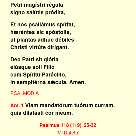
Petri magístri régula
signo salútis pródita,
Et nos psallámus spíritu,
hæréntes sic apóstolis,
ut plantas adhuc débiles
Christi virtúte dírigant.
Deo Patri sit glória
eiúsque soli Fílio
cum Spíritu Paráclito,
in sempitérna sǽcula. Amen.
PSALMODIA
Viam mandatórum tuórum curram,
Ant. 1
quia dilatásti cor meum.
Psalmus 118 (119), 25-32
IV (Daleth)