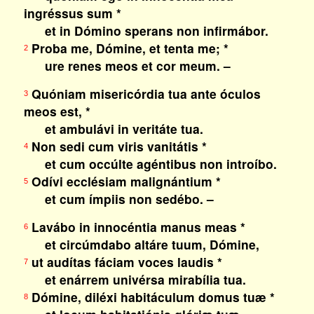
ingréssus sum *
et in Dómino sperans non infirmábor.
Proba me, Dómine, et tenta me; *
2
ure renes meos et cor meum. –
Quóniam misericórdia tua ante óculos
3
meos est, *
et ambulávi in veritáte tua.
Non sedi cum viris vanitátis *
4
et cum occúlte agéntibus non introíbo.
Odívi ecclésiam malignántium *
5
et cum ímpiis non sedébo. –
Lavábo in innocéntia manus meas *
6
et circúmdabo altáre tuum, Dómine,
ut audítas fáciam voces laudis *
7
et enárrem univérsa mirabília tua.
Dómine, diléxi habitáculum domus tuæ *
8