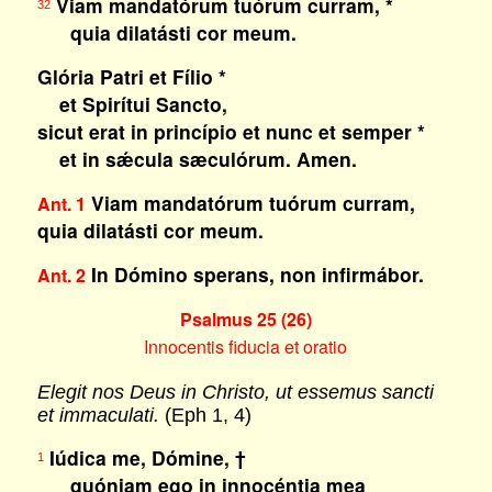
Viam mandatórum tuórum curram, *
32
quia dilatásti cor meum.
Glória Patri et Fílio *
et Spirítui Sancto,
sicut erat in princípio et nunc et semper *
et in sǽcula sæculórum. Amen.
Viam mandatórum tuórum curram,
Ant. 1
quia dilatásti cor meum.
In Dómino sperans, non infirmábor.
Ant. 2
Psalmus 25 (26)
Innocentis fiducia et oratio
Elegit nos Deus in Christo, ut essemus sancti
et immaculati.
(Eph 1, 4)
Iúdica me, Dómine, †
1
quóniam ego in innocéntia mea