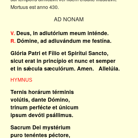
Mortuus est anno 430.
AD NONAM
Deus, in adiutórium meum inténde.
V.
Dómine, ad adiuvándum me festína.
R.
Glória Patri et Fílio et Spirítui Sancto,
sicut erat in princípio et nunc et semper
et in sǽcula sæculórum. Amen. Allelúia.
HYMNUS
Ternis horárum términis
volútis, dante Dómino,
trinum perféct
e
et únicum
ipsum devóti psállimus.
Sacrum Dei mystérium
puro tenéntes péctore,