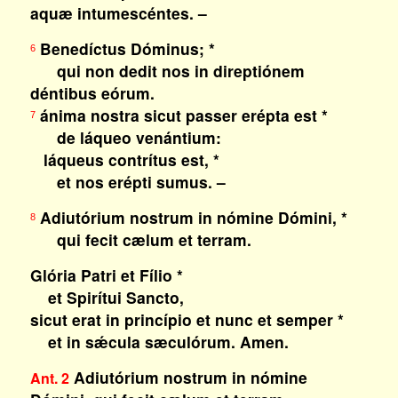
aquæ intumescéntes. –
Benedíctus Dóminus; *
6
qui non dedit nos in direptiónem
déntibus eórum.
ánima nostra sicut passer erépta est *
7
de láqueo venántium:
láqueus contrítus est, *
et nos erépti sumus. –
Adiutórium nostrum in nómine Dómini, *
8
qui fecit cælum et terram.
Glória Patri et Fílio *
et Spirítui Sancto,
sicut erat in princípio et nunc et semper *
et in sǽcula sæculórum. Amen.
Adiutórium nostrum in nómine
Ant. 2