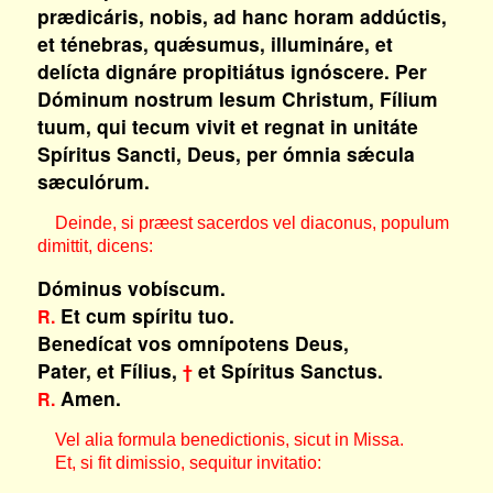
prædicáris, nobis, ad hanc horam addúctis,
et ténebras, quǽsumus, illumináre, et
delícta dignáre propitiátus ignóscere. Per
Dóminum nostrum Iesum Christum, Fílium
tuum, qui tecum vivit et regnat in unitáte
Spíritus Sancti, Deus, per ómnia sǽcula
sæculórum.
Deinde, si præest sacerdos vel diaconus, populum
dimittit, dicens:
Dóminus vobíscum.
Et cum spíritu tuo.
R.
Benedícat vos omnípotens Deus,
Pater, et Fílius,
et Spíritus Sanctus.
†
Amen.
R.
Vel alia formula benedictionis, sicut in Missa.
Et, si fit dimissio, sequitur invitatio: