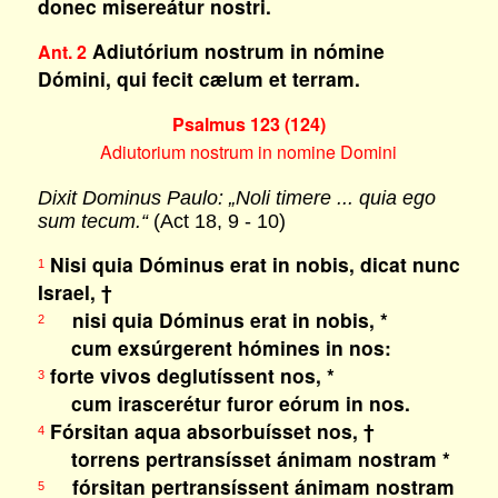
donec misereátur nostri.
Adiutórium nostrum in nómine
Ant. 2
Dómini, qui fecit cælum et terram.
Psalmus 123 (124)
Adiutorium nostrum in nomine Domini
Dixit Dominus Paulo: „Noli timere ... quia ego
sum tecum.“
(Act 18, 9 - 10)
Nisi quia Dóminus erat in nobis, dicat nunc
1
Israel, †
nisi quia Dóminus erat in nobis, *
2
cum exsúrgerent hómines in nos:
forte vivos deglutíssent nos, *
3
cum irascerétur furor eórum in nos.
Fórsitan aqua absorbuísset nos, †
4
torrens pertransísset ánimam nostram *
fórsitan pertransíssent ánimam nostram
5