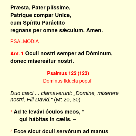
Præsta, Pater piíssime,
Patríque compar Unice,
cum Spíritu Paráclito
regnans per omne sǽculum. Amen.
PSALMODIA
Oculi nostri semper ad Dóminum,
Ant. 1
donec misereátur nostri.
Psalmus 122 (123)
Dominus fiducia populi
Duo cæci ... clamaverunt: „Domine, miserere
nostri, Fili David.“
(Mt 20, 30)
Ad te levávi óculos meos, *
1
qui hábitas in cælis. –
Ecce sicut óculi servórum ad manus
2