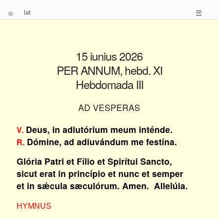
☼
lat
☰
15 iunius 2026
PER ANNUM, hebd. XI
Hebdomada III
AD VESPERAS
Deus, in adiutórium meum inténde.
V.
Dómine, ad adiuvándum me festína.
R.
Glória Patri et Fílio et Spirítui Sancto,
sicut erat in princípio et nunc et semper
et in sǽcula sæculórum. Amen. Allelúia.
HYMNUS