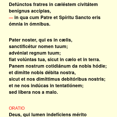
Defúnctos fratres in cæléstem civitátem
benígnus accípias,
in qua cum Patre et Spíritu Sancto eris
—
ómnia in ómnibus.
Pater noster, qui es in cælis,
sanctificétur nomen tuum;
advéniat regnum tuum;
fiat volúntas tua, sicut in cælo et in terra.
Panem nostrum cotidiánum da nobis hódie;
et dimítte nobis débita nostra,
sicut et nos dimíttimus debitóribus nostris;
et ne nos indúcas in tentatiónem;
sed líbera nos a malo.
ORATIO
Deus, qui lumen indefíciens mérito