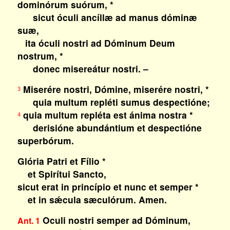
dominórum suórum, *
sicut óculi ancíllæ ad manus dóminæ
suæ,
ita óculi nostri ad Dóminum Deum
nostrum, *
donec misereátur nostri. –
Miserére nostri, Dómine, miserére nostri, *
3
quia multum repléti sumus despectióne;
quia multum repléta est ánima nostra *
4
derisióne abundántium et despectióne
superbórum.
Glória Patri et Fílio *
et Spirítui Sancto,
sicut erat in princípio et nunc et semper *
et in sǽcula sæculórum. Amen.
Oculi nostri semper ad Dóminum,
Ant. 1