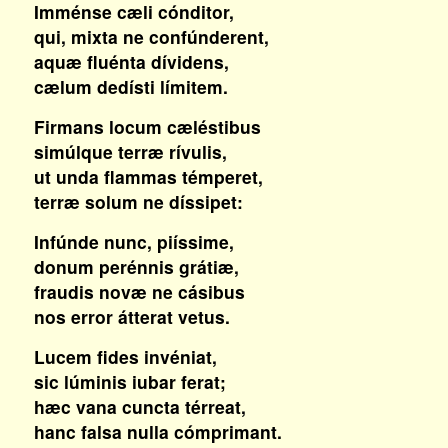
Imménse cæli cónditor,
qui, mixta ne confúnderent,
aquæ fluénta dívidens,
cælum dedísti límitem.
Firmans locum cæléstibus
simúlque terræ rívulis,
ut unda flammas témperet,
terræ solum ne díssipet:
Infúnde nunc, piíssime,
donum perénnis grátiæ,
fraudis novæ ne cásibus
nos error átterat vetus.
Lucem fides invéniat,
sic lúminis iubar ferat;
hæc vana cuncta térreat,
hanc falsa nulla cómprimant.