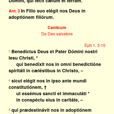
Dómini, qui fecit cælum et terram.
In Fílio suo elégit nos Deus in
Ant. 3
adoptiónem filiórum.
Canticum
De Deo salvatore
Eph 1, 3-10
Benedíctus Deus et Pater Dómini nostri
3
Iesu Christi, *
qui benedíxit nos in omni benedictióne
spiritáli in cæléstibus in Christo, –
sicut elégit nos in ipso ante mundi
4
constitutiónem, †
ut essémus sancti et immaculáti *
in conspéctu eius in caritáte, –
qui prædestinávit nos in adoptiónem
5