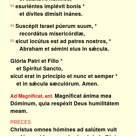
esuriéntes implévit bonis *
53
et dívites dimísit inánes.
Suscépit Israel púerum suum, *
54
recordátus misericórdiæ,
sicut locútus est ad patres nostros, *
55
Abraham et sémini eius in sǽcula.
Glória Patri et Fílio *
et Spirítui Sancto,
sicut erat in princípio et nunc et semper *
et in sǽcula sæculórum. Amen.
Magníficat ánima mea
Ad Magnificat, ant.
Dóminum, quia respéxit Deus humilitátem
meam.
PRECES
Christus omnes hómines ad salútem vult