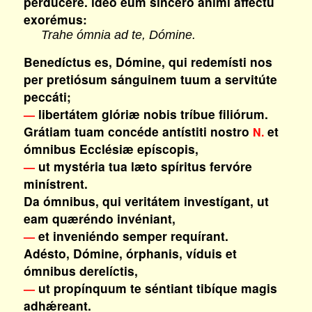
perdúcere. ídeo eum sincéro ánimi afféctu
exorémus:
Trahe ómnia ad te, Dómine.
Benedíctus es, Dómine, qui redemísti nos
per pretiósum sánguinem tuum a servitúte
peccáti;
libertátem glóriæ nobis tríbue filiórum.
—
Grátiam tuam concéde antístiti nostro
et
N.
ómnibus Ecclésiæ epíscopis,
ut mystéria tua læto spíritus fervóre
—
minístrent.
Da ómnibus, qui veritátem investígant, ut
eam quæréndo invéniant,
et inveniéndo semper requírant.
—
Adésto, Dómine, órphanis, víduis et
ómnibus derelíctis,
ut propínquum te séntiant tibíque magis
—
adhǽreant.