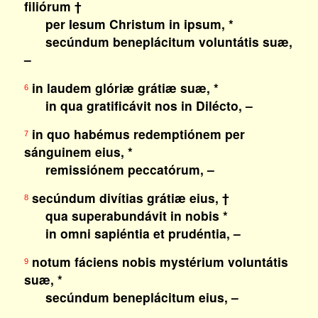
filiórum †
per Iesum Christum in ipsum, *
secúndum beneplácitum voluntátis suæ,
–
in laudem glóriæ grátiæ suæ, *
6
in qua gratificávit nos in Dilécto, –
in quo habémus redemptiónem per
7
sánguinem eius, *
remissiónem peccatórum, –
secúndum divítias grátiæ eius, †
8
qua superabundávit in nobis *
in omni sapiéntia et prudéntia, –
notum fáciens nobis mystérium voluntátis
9
suæ, *
secúndum beneplácitum eius, –