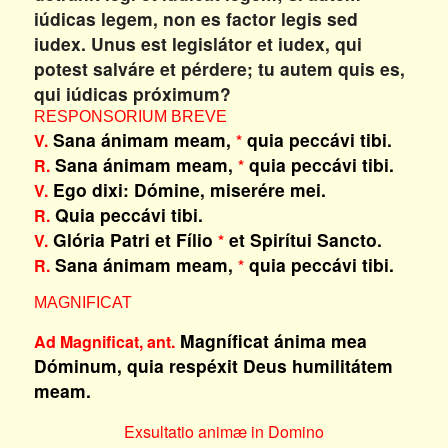
iúdicas legem, non es factor legis sed
iudex. Unus est legislátor et iudex, qui
potest salváre et pérdere; tu autem quis es,
qui iúdicas próximum?
RESPONSORIUM BREVE
Sana ánimam meam,
quia peccávi tibi.
V.
*
Sana ánimam meam,
quia peccávi tibi.
R.
*
Ego dixi: Dómine, miserére mei.
V.
Quia peccávi tibi.
R.
Glória Patri et Fílio
et Spirítui Sancto.
V.
*
Sana ánimam meam,
quia peccávi tibi.
R.
*
MAGNIFICAT
Magníficat ánima mea
Ad Magnificat, ant.
Dóminum, quia respéxit Deus humilitátem
meam.
Exsultatio animæ in Domino