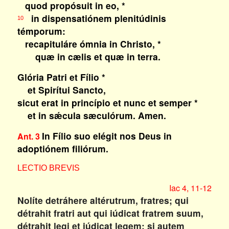
quod propósuit in eo, *
in dispensatiónem plenitúdinis
10
témporum:
recapituláre ómnia in Christo, *
quæ in cælis et quæ in terra.
Glória Patri et Fílio *
et Spirítui Sancto,
sicut erat in princípio et nunc et semper *
et in sǽcula sæculórum. Amen.
In Fílio suo elégit nos Deus in
Ant. 3
adoptiónem filiórum.
LECTIO BREVIS
Iac 4, 11-12
Nolíte detráhere altérutrum, fratres; qui
détrahit fratri aut qui iúdicat fratrem suum,
détrahit legi et iúdicat legem; si autem