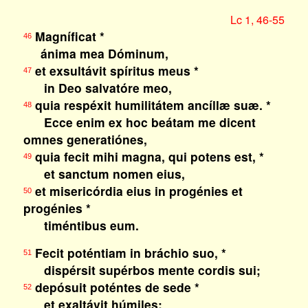
Lc 1, 46-55
Magníficat *
46
ánima mea Dóminum,
et exsultávit spíritus meus *
47
in Deo salvatóre meo,
quia respéxit humilitátem ancíllæ suæ. *
48
Ecce enim ex hoc beátam me dicent
omnes generatiónes,
quia fecit mihi magna, qui potens est, *
49
et sanctum nomen eius,
et misericórdia eius in progénies et
50
progénies *
timéntibus eum.
Fecit poténtiam in bráchio suo, *
51
dispérsit supérbos mente cordis sui;
depósuit poténtes de sede *
52
et exaltávit húmiles;