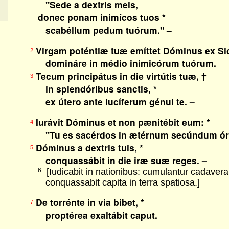
"Sede a dextris meis,
donec ponam inimícos tuos *
scabéllum pedum tuórum." –
Virgam poténtiæ tuæ emíttet Dóminus ex Sio
2
domináre in médio inimicórum tuórum.
Tecum principátus in die virtútis tuæ, †
3
in splendóribus sanctis, *
ex útero ante lucíferum génui te. –
Iurávit Dóminus et non pænitébit eum: *
4
"Tu es sacérdos in ætérnum secúndum órd
Dóminus a dextris tuis, *
5
conquassábit in die iræ suæ reges. –
[Iudicabit in nationibus: cumulantur cadavera
6
conquassabit capita in terra spatiosa.]
De torrénte in via bibet, *
7
proptérea exaltábit caput.