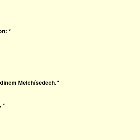
n: *
inem Melchísedech."
, *