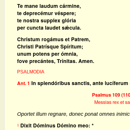
Te mane laudum cármine,
te deprecémur véspere;
te nostra supplex glória
per cuncta laudet sǽcula.
Christum rogámus et Patrem,
Christi Patrísque Spíritum;
unum potens per ómnia,
fove precántes, Trínitas. Amen.
PSALMODIA
In splendóribus sanctis, ante lucíferum g
Ant. 1
Psalmus 109 (110)
Messias rex et s
Oportet illum regnare, donec ponat omnes inimic
Dixit Dóminus Dómino meo: *
1