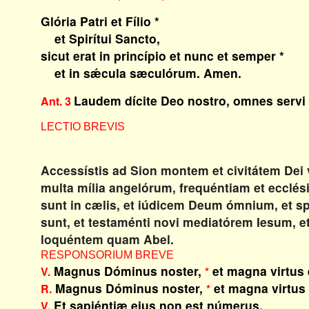
Glória Patri et Fílio *
et Spirítui Sancto,
sicut erat in princípio et nunc et semper *
et in sǽcula sæculórum. Amen.
Laudem dícite Deo nostro, omnes servi ei
Ant. 3
LECTIO BREVIS
Accessístis ad Sion montem et civitátem Dei 
multa mília angelórum, frequéntiam et ecclés
sunt in cælis, et iúdicem Deum ómnium, et s
sunt, et testaménti novi mediatórem Iesum, 
loquéntem quam Abel.
RESPONSORIUM BREVE
Magnus Dóminus noster,
et magna virtus 
V.
*
Magnus Dóminus noster,
et magna virtus 
R.
*
Et sapiéntiæ eius non est númerus.
V.