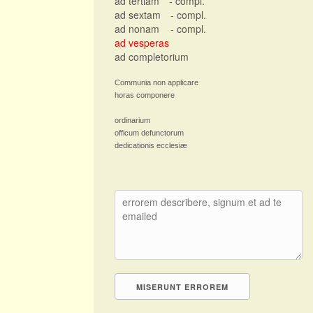
ad tertiam
- compl.
ad sextam
- compl.
ad nonam
- compl.
ad vesperas
ad completorium
Communia non applicare
horas componere
ordinarium
officum defunctorum
dedicationis ecclesiæ