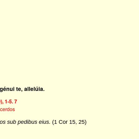
énui te, allelúia.
, 1-5. 7
acerdos
os sub pedibus eius.
(1 Cor 15, 25)