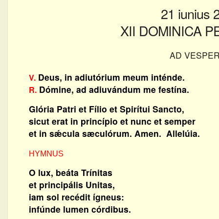
21 iunius 
XII DOMINICA 
AD VESPE
Deus, in adiutórium meum inténde.
V.
Dómine, ad adiuvándum me festína.
R.
Glória Patri et Fílio et Spirítui Sancto,
sicut erat in princípio et nunc et semper
et in sǽcula sæculórum. Amen. Allelúia.
HYMNUS
O lux, beáta Trínitas
et principális Unitas,
iam sol recédit ígneus:
infúnde lumen córdibus.