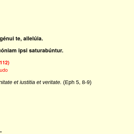
énui te, allelúia.
quóniam ipsi saturabúntur.
112)
itudo
itate et iustitia et veritate.
(Eph 5, 8-9)
–