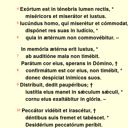
Exórtum est in ténebris lumen rectis, *
4
miséricors et miserátor et iustus.
Iucúndus homo, qui miserétur et cómmodat,
5
dispónet res suas in iudício, *
quia in ætérnum non commovébitur. –
6
In memória ætérna erit iustus, *
ab auditióne mala non timébit.
7
Parátum cor eius, sperans in Dómino, †
confirmátum est cor eius, non timébit, *
8
donec despíciat inimícos suos.
Distríbuit, dedit paupéribus; †
9
iustítia eius manet in sǽculum sǽculi, *
cornu eius exaltábitur in glória. –
Peccátor vidébit et irascétur, †
10
déntibus suis fremet et tabéscet. *
Desidérium peccatórum períbit.