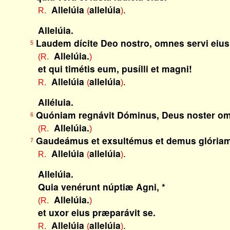
Allelúia
allelúia
.
R.
(
)
Allelúia.
Laudem dícite Deo nostro, omnes servi eius
5
Allelúia.
(R.
)
et qui timétis eum, pusílli et magni!
Allelúia
allelúia
.
R.
(
)
Alléluia.
Quóniam regnávit Dóminus, Deus noster om
6
Allelúia.
(R.
)
Gaudeámus et exsultémus et demus glóriam
7
Allelúia
allelúia
.
R.
(
)
Allelúia.
Quia venérunt núptiæ Agni, *
Allelúia.
(R.
)
et uxor eius præparávit se.
Allelúia
allelúia
.
R.
(
)