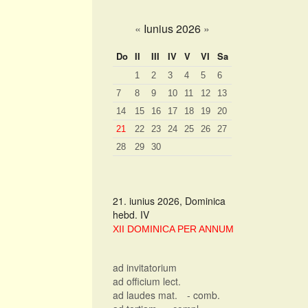
«
Iunius 2026
»
Do
II
III
IV
V
VI
Sa
1
2
3
4
5
6
7
8
9
10
11
12
13
14
15
16
17
18
19
20
21
22
23
24
25
26
27
28
29
30
21. iunius 2026, Dominica
hebd. IV
XII DOMINICA PER ANNUM
ad invitatorium
ad officium lect.
ad laudes mat.
- comb.