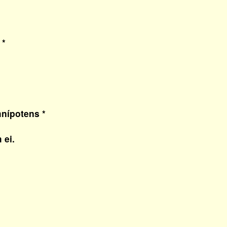
 *
nípotens *
 ei.