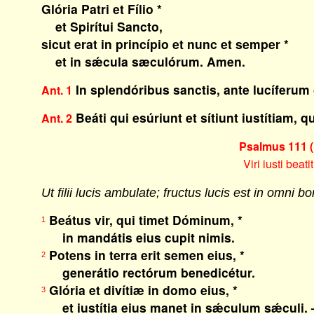
Glória Patri et Fílio *
et Spirítui Sancto,
sicut erat in princípio et nunc et semper *
et in sǽcula sæculórum. Amen.
In splendóribus sanctis, ante lucíferum g
Ant. 1
Beáti qui esúriunt et sítiunt iustítiam, 
Ant. 2
Psalmus 111 (
Viri iusti beat
Ut filii lucis ambulate; fructus lucis est in omni bon
Beátus vir, qui timet Dóminum, *
1
in mandátis eius cupit nimis.
Potens in terra erit semen eius, *
2
generátio rectórum benedicétur.
Glória et divítiæ in domo eius, *
3
et iustítia eius manet in sǽculum sǽculi. 