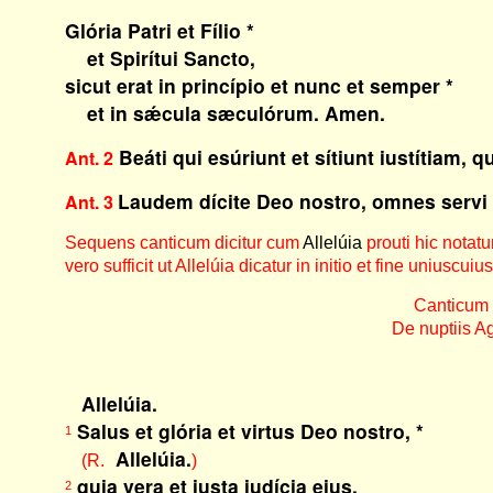
Glória Patri et Fílio *
et Spirítui Sancto,
sicut erat in princípio et nunc et semper *
et in sǽcula sæculórum. Amen.
Beáti qui esúriunt et sítiunt iustítiam, 
Ant. 2
Laudem dícite Deo nostro, omnes servi ei
Ant. 3
Sequens canticum dicitur cum
Allelúia
prouti hic notatu
vero sufficit ut Allelúia dicatur in initio et fine uniuscu
Canticum
De nuptiis A
Allelúia.
Salus et glória et virtus Deo nostro, *
1
Allelúia.
(R.
)
quia vera et iusta iudícia eius.
2