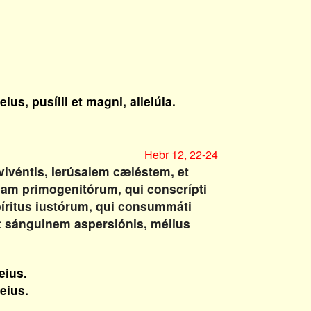
us, pusílli et magni, allelúia.
Hebr 12, 22-24
vivéntis, Ierúsalem cæléstem, et
iam primogenitórum, qui conscrípti
píritus iustórum, qui consummáti
et sánguinem aspersiónis, mélius
eius.
eius.