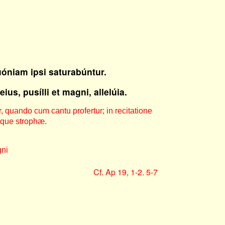
quóniam ipsi saturabúntur.
us, pusílli et magni, allelúia.
r, quando cum cantu profertur; in recitatione
iusque strophæ.
gni
Cf. Ap 19, 1-2. 5-7