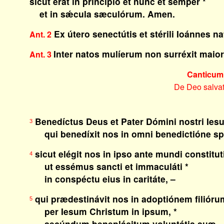
sicut erat in princípio et nunc et semper *
et in sǽcula sæculórum. Amen.
Ex útero senectútis et stérili Ioánnes n
Ant. 2
Inter natos mulíerum non surréxit maior
Ant. 3
Canticum
De Deo salva
Benedíctus Deus et Pater Dómini nostri Iesu 
3
qui benedíxit nos in omni benedictióne spiri
sicut elégit nos in ipso ante mundi constitu
4
ut essémus sancti et immaculáti *
in conspéctu eius in caritáte, –
qui prædestinávit nos in adoptiónem filióru
5
per Iesum Christum in ipsum, *
secúndum beneplácitum voluntátis suæ, 