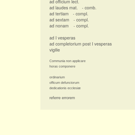
ad officium lect.
ad laudes mat.
- comb.
ad tertiam
- compl.
ad sextam
- compl.
ad nonam
- compl.
ad I vesperas
ad completorium post I vesperas
vigilie
Communia non applicare
horas componere
ordinarium
officum defunctorum
dedicationis ecclesiæ
referre errorem