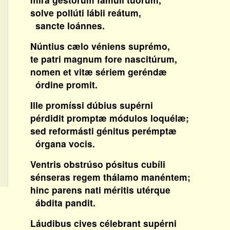
solve pollúti lábii reátum,
sancte Ioánnes.
Núntius cælo véniens suprémo,
te patri magnum fore nascitúrum,
nomen et vitæ sériem geréndæ
órdine promit.
Ille promíssi dúbius supérni
pérdidit promptæ módulos loquélæ;
sed reformásti génitus perémptæ
órgana vocis.
Ventris obstrúso pósitus cubíli
sénseras regem thálamo manéntem;
hinc parens nati méritis utérque
ábdita pandit.
Láudibus cives célebrant supérni