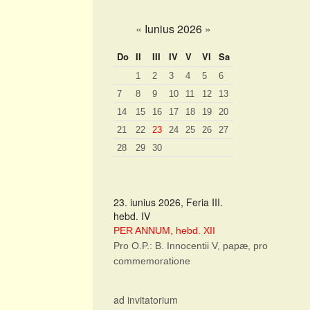
«
Iunius 2026
»
Do
II
III
IV
V
VI
Sa
1
2
3
4
5
6
7
8
9
10
11
12
13
14
15
16
17
18
19
20
21
22
23
24
25
26
27
28
29
30
23. iunius 2026, Feria III.
hebd. IV
PER ANNUM, hebd. XII
Pro O.P.: B. Innocentii V, papæ, pro
commemoratione
ad invitatorium