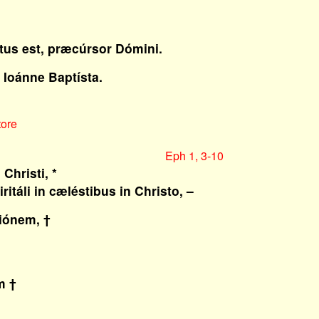
atus est, præcúrsor Dómini.
 Ioánne Baptísta.
tore
Eph 1, 3-10
Christi, *
táli in cæléstibus in Christo, –
tiónem, †
m †
–