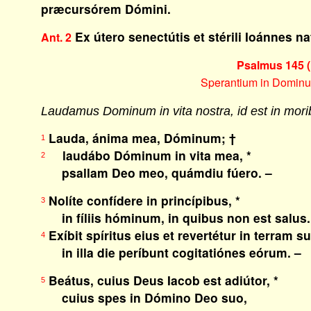
præcursórem Dómini.
Ex útero senectútis et stérili Ioánnes n
Ant. 2
Psalmus 145 (
Sperantium in Dominu
Laudamus Dominum in vita nostra, id est in morib
Lauda, ánima mea, Dóminum; †
1
laudábo Dóminum in vita mea, *
2
psallam Deo meo, quámdiu fúero. –
Nolíte confídere in princípibus, *
3
in fíliis hóminum, in quibus non est salus.
Exíbit spíritus eius et revertétur in terram s
4
in illa die períbunt cogitatiónes eórum. –
Beátus, cuius Deus Iacob est adiútor, *
5
cuius spes in Dómino Deo suo,