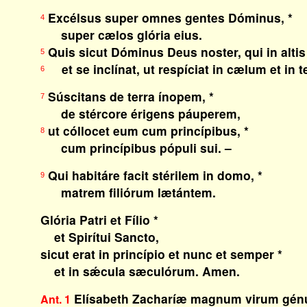
Excélsus super omnes gentes Dóminus, *
4
super cælos glória eius.
Quis sicut Dóminus Deus noster, qui in altis 
5
et se inclínat, ut respíciat in cælum et in t
6
Súscitans de terra ínopem, *
7
de stércore érigens páuperem,
ut cóllocet eum cum princípibus, *
8
cum princípibus pópuli sui. –
Qui habitáre facit stérilem in domo, *
9
matrem filiórum lætántem.
Glória Patri et Fílio *
et Spirítui Sancto,
sicut erat in princípio et nunc et semper *
et in sǽcula sæculórum. Amen.
Elísabeth Zacharíæ magnum virum génu
Ant. 1