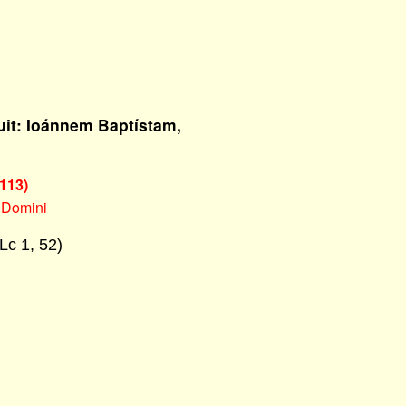
it: Ioánnem Baptístam,
113)
 Domini
Lc 1, 52)