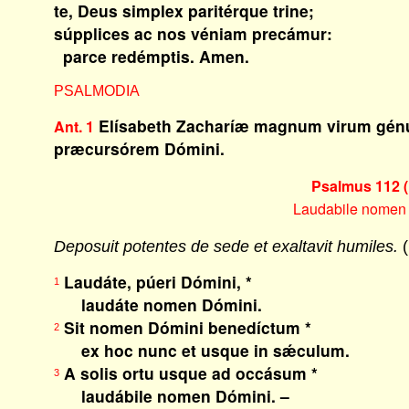
te, Deus simplex paritérque trine;
súpplices ac nos véniam precámur:
parce redémptis. Amen.
PSALMODIA
Elísabeth Zacharíæ magnum virum génu
Ant. 1
præcursórem Dómini.
Psalmus 112 (
Laudabile nomen
Deposuit potentes de sede et exaltavit humiles.
(
Laudáte, púeri Dómini, *
1
laudáte nomen Dómini.
Sit nomen Dómini benedíctum *
2
ex hoc nunc et usque in sǽculum.
A solis ortu usque ad occásum *
3
laudábile nomen Dómini. –