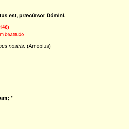
atus est, præcúrsor Dómini.
146)
m beatitudo
us nostris.
(Arnobius)
uam; *