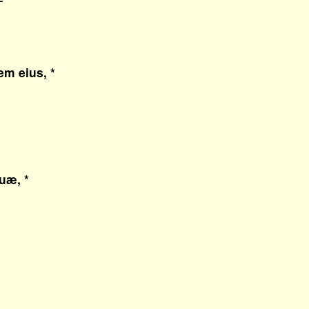
m eius, *
uæ, *
: