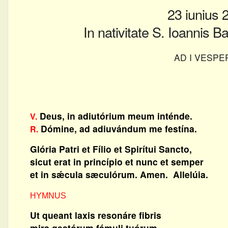
23 iunius 
In nativitate S. Ioannis B
AD I VESPE
Deus, in adiutórium meum inténde.
V.
Dómine, ad adiuvándum me festína.
R.
Glória Patri et Fílio et Spirítui Sancto,
sicut erat in princípio et nunc et semper
et in sǽcula sæculórum. Amen. Allelúia.
HYMNUS
Ut queant laxis resonáre fibris
mira gestórum fámuli tuórum,