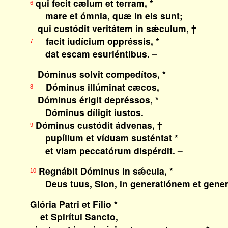
qui fecit cælum et terram, *
6
mare et ómnia, quæ in eis sunt;
qui custódit veritátem in sǽculum, †
facit iudícium oppréssis, *
7
dat escam esuriéntibus. –
Dóminus solvit compedítos, *
Dóminus illúminat cæcos,
8
Dóminus érigit depréssos, *
Dóminus díligit iustos.
Dóminus custódit ádvenas, †
9
pupíllum et víduam susténtat *
et viam peccatórum dispérdit. –
Regnábit Dóminus in sǽcula, *
10
Deus tuus, Sion, in generatiónem et gener
Glória Patri et Fílio *
et Spirítui Sancto,