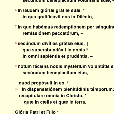
in laudem glóriæ grátiæ suæ, *
6
in qua gratificávit nos in Dilécto, –
in quo habémus redemptiónem per sánguine
7
remissiónem peccatórum, –
secúndum divítias grátiæ eius, †
8
qua superabundávit in nobis *
in omni sapiéntia et prudéntia, –
notum fáciens nobis mystérium voluntátis s
9
secúndum beneplácitum eius, –
quod propósuit in eo, *
in dispensatiónem plenitúdinis témporum
10
recapituláre ómnia in Christo, *
quæ in cælis et quæ in terra.
Glória Patri et Fílio *