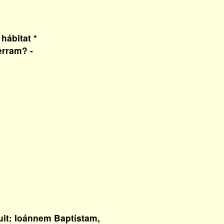
hábitat *
erram? -
it: Ioánnem Baptístam,