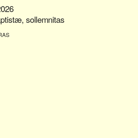
2026
aptistæ, sollemnitas
RAS