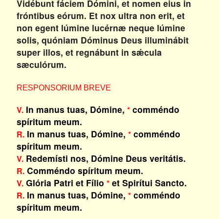
Vidébunt fáciem Dómini, et nomen eius in
fróntibus eórum. Et nox ultra non erit, et
non egent lúmine lucérnæ neque lúmine
solis, quóniam Dóminus Deus illuminábit
super illos, et regnábunt in sǽcula
sæculórum.
RESPONSORIUM BREVE
In manus tuas, Dómine,
comméndo
V.
*
spíritum meum.
In manus tuas, Dómine,
comméndo
R.
*
spíritum meum.
Redemísti nos, Dómine Deus veritátis.
V.
Comméndo spíritum meum.
R.
Glória Patri et Fílio
et Spirítui Sancto.
V.
*
In manus tuas, Dómine,
comméndo
R.
*
spíritum meum.