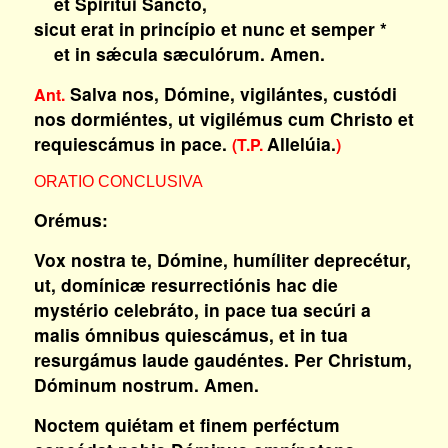
et Spirítui Sancto,
sicut erat in princípio et nunc et semper *
et in sǽcula sæculórum. Amen.
Salva nos, Dómine, vigilántes, custódi
Ant.
nos dormiéntes, ut vigilémus cum Christo et
requiescámus in pace.
Allelúia.
(T.P.
)
ORATIO CONCLUSIVA
Orémus:
Vox nostra te, Dómine, humíliter deprecétur,
ut, domínicæ resurrectiónis hac die
mystério celebráto, in pace tua secúri a
malis ómnibus quiescámus, et in tua
resurgámus laude gaudéntes. Per Christum,
Dóminum nostrum. Amen.
Noctem quiétam et finem perféctum