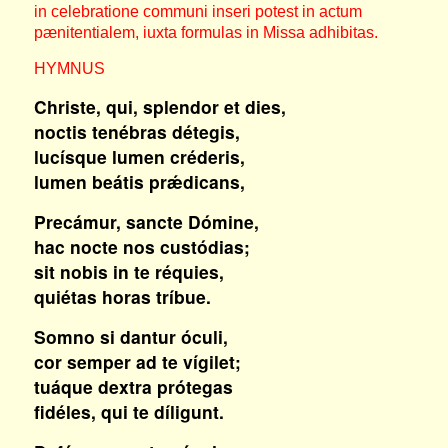
in celebratione communi inseri potest in actum
pænitentialem, iuxta formulas in Missa adhibitas.
HYMNUS
Christe, qui, splendor et dies,
noctis tenébras détegis,
lucísque lumen créderis,
lumen beátis prǽdicans,
Precámur, sancte Dómine,
hac nocte nos custódias;
sit nobis in te réquies,
quiétas horas tríbue.
Somno si dantur óculi,
cor semper ad te vígilet;
tuáque dextra prótegas
fidéles, qui te díligunt.