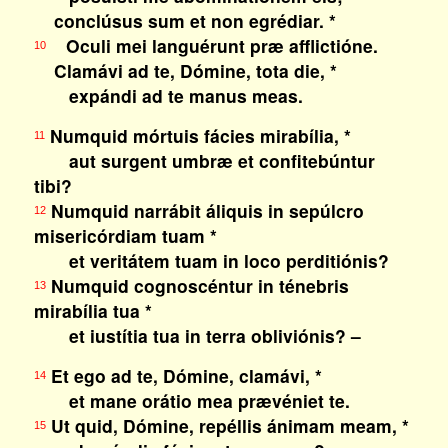
conclúsus sum et non egrédiar. *
Oculi mei languérunt præ afflictióne.
10
Clamávi ad te, Dómine, tota die, *
expándi ad te manus meas.
Numquid mórtuis fácies mirabília, *
11
aut surgent umbræ et confitebúntur
tibi?
Numquid narrábit áliquis in sepúlcro
12
misericórdiam tuam *
et veritátem tuam in loco perditiónis?
Numquid cognoscéntur in ténebris
13
mirabília tua *
et iustítia tua in terra obliviónis? –
Et ego ad te, Dómine, clamávi, *
14
et mane orátio mea prævéniet te.
Ut quid, Dómine, repéllis ánimam meam, *
15