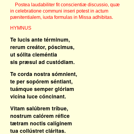
Postea laudabiliter fit conscientiæ discussio, quæ
in celebratione communi inseri potest in actum
pænitentialem, iuxta formulas in Missa adhibitas.
HYMNUS
Te lucis ante términum,
rerum creátor, póscimus,
ut sólita cleméntia
sis præsul ad custódiam.
Te corda nostra sómnient,
te per sopórem séntiant,
tuámque semper glóriam
vicína luce cóncinant.
Vitam salúbrem tríbue,
nostrum calórem réfice
tætram noctis calíginem
tua collústret cláritas.