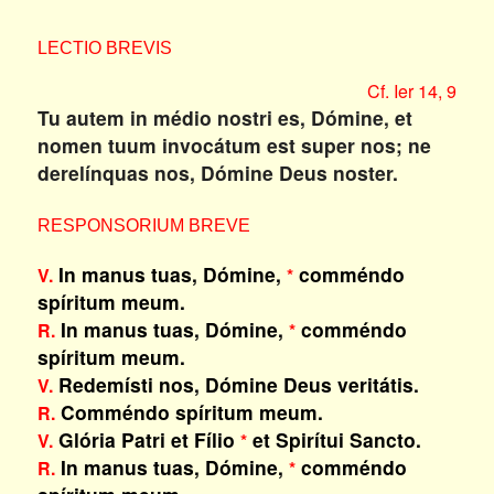
LECTIO BREVIS
Cf. Ier 14, 9
Tu autem in médio nostri es, Dómine, et
nomen tuum invocátum est super nos; ne
derelínquas nos, Dómine Deus noster.
RESPONSORIUM BREVE
In manus tuas, Dómine,
comméndo
V.
*
spíritum meum.
In manus tuas, Dómine,
comméndo
R.
*
spíritum meum.
Redemísti nos, Dómine Deus veritátis.
V.
Comméndo spíritum meum.
R.
Glória Patri et Fílio
et Spirítui Sancto.
V.
*
In manus tuas, Dómine,
comméndo
R.
*