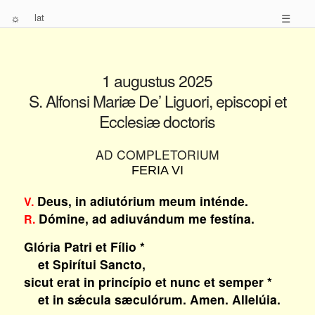
☼
lat
☰
1 augustus 2025
S. Alfonsi Mariæ De’ Liguori, episcopi et
Ecclesiæ doctoris
AD COMPLETORIUM
FERIA VI
Deus, in adiutórium meum inténde.
V.
Dómine, ad adiuvándum me festína.
R.
Glória Patri et Fílio *
et Spirítui Sancto,
sicut erat in princípio et nunc et semper *
et in sǽcula sæculórum. Amen. Allelúia.