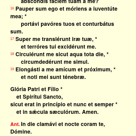
abscóndis fáciem tuam a me?
Pauper sum ego et móriens a iuventúte
16
mea; *
portávi pavóres tuos et conturbátus
sum.
Super me transiérunt iræ tuæ, *
17
et terróres tui excidérunt me.
Circuiérunt me sicut aqua tota die, *
18
circumdedérunt me simul.
Elongásti a me amícum et próximum, *
19
et noti mei sunt ténebræ.
Glória Patri et Fílio *
et Spirítui Sancto,
sicut erat in princípio et nunc et semper *
et in sǽcula sæculórum. Amen.
In die clamávi et nocte coram te,
Ant.
Dómine.