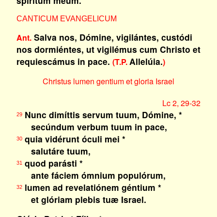
spíritum meum.
CANTICUM EVANGELICUM
Salva nos, Dómine, vigilántes, custódi
Ant.
nos dormiéntes, ut vigilémus cum Christo et
requiescámus in pace.
Allelúia.
(T.P.
)
Christus lumen gentium et gloria Israel
Lc 2, 29-32
Nunc dimíttis servum tuum, Dómine, *
29
secúndum verbum tuum in pace,
quia vidérunt óculi mei *
30
salutáre tuum,
quod parásti *
31
ante fáciem ómnium populórum,
lumen ad revelatiónem géntium *
32
et glóriam plebis tuæ Israel.