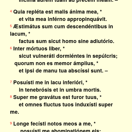
Quia repléta est malis ánima mea, *
4
et vita mea inférno appropinquávit.
Æstimátus sum cum descendéntibus in
5
lacum, *
factus sum sicut homo sine adiutório.
Inter mórtuos liber, *
6
sicut vulneráti dormiéntes in sepúlcris;
quorum non es memor ámplius, *
et ipsi de manu tua abscíssi sunt. –
Posuísti me in lacu inferióri, *
7
in tenebrósis et in umbra mortis.
Super me gravátus est furor tuus, *
8
et omnes fluctus tuos induxísti super
me.
Longe fecísti notos meos a me, *
9
posuísti me abominatiónem eis;