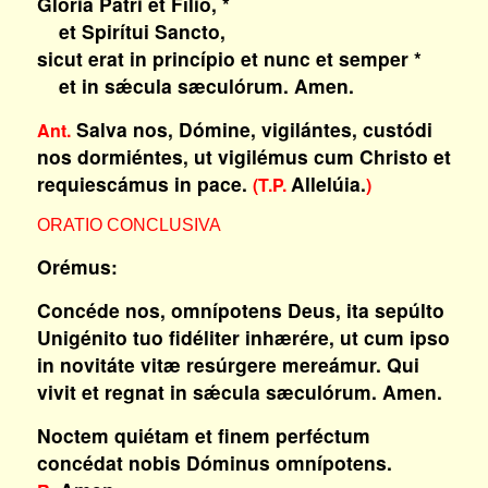
Glória Patri et Fílio, *
et Spirítui Sancto,
sicut erat in princípio et nunc et semper *
et in sǽcula sæculórum. Amen.
Salva nos, Dómine, vigilántes, custódi
Ant.
nos dormiéntes, ut vigilémus cum Christo et
requiescámus in pace.
Allelúia.
(T.P.
)
ORATIO CONCLUSIVA
Orémus:
Concéde nos, omnípotens Deus, ita sepúlto
Unigénito tuo fidéliter inhærére, ut cum ipso
in novitáte vitæ resúrgere mereámur. Qui
vivit et regnat in sǽcula sæculórum. Amen.
Noctem quiétam et finem perféctum
concédat nobis Dóminus omnípotens.