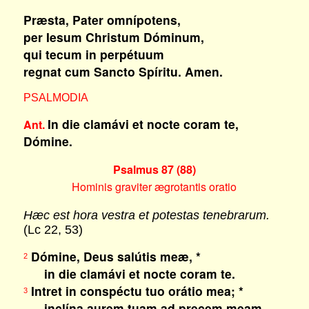
Præsta, Pater omnípotens,
per Iesum Christum Dóminum,
qui tecum in perpétuum
regnat cum Sancto Spíritu. Amen.
PSALMODIA
In die clamávi et nocte coram te,
Ant.
Dómine.
Psalmus 87 (88)
Hominis graviter ægrotantis oratio
Hæc est hora vestra et potestas tenebrarum.
(Lc 22, 53)
Dómine, Deus salútis meæ, *
2
in die clamávi et nocte coram te.
Intret in conspéctu tuo orátio mea; *
3
inclína aurem tuam ad precem meam. –