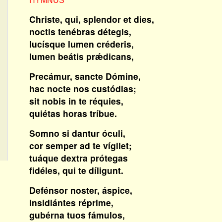
HYMNUS
Christe, qui, splendor et dies,
noctis tenébras détegis,
lucísque lumen créderis,
lumen beátis prǽdicans,
Precámur, sancte Dómine,
hac nocte nos custódias;
sit nobis in te réquies,
quiétas horas tríbue.
Somno si dantur óculi,
cor semper ad te vígilet;
tuáque dextra prótegas
fidéles, qui te díligunt.
Defénsor noster, áspice,
insidiántes réprime,
gubérna tuos fámulos,