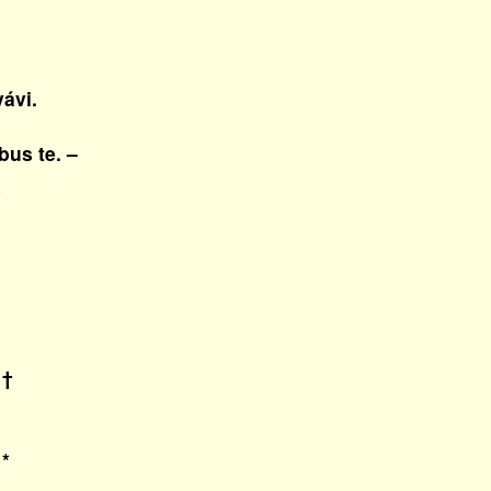
ávi.
us te. –
*
 †
 *