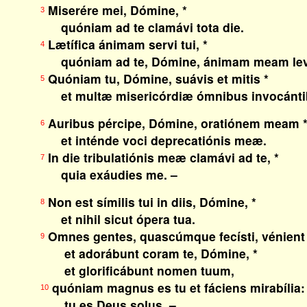
Miserére mei, Dómine, *
3
quóniam ad te clamávi tota die.
Lætífica ánimam servi tui, *
4
quóniam ad te, Dómine, ánimam meam lev
Quóniam tu, Dómine, suávis et mitis *
5
et multæ misericórdiæ ómnibus invocántib
Auribus pércipe, Dómine, oratiónem meam 
6
et inténde voci deprecatiónis meæ.
In die tribulatiónis meæ clamávi ad te, *
7
quia exáudies me. –
Non est símilis tui in diis, Dómine, *
8
et nihil sicut ópera tua.
Omnes gentes, quascúmque fecísti, vénient
9
et adorábunt coram te, Dómine, *
et glorificábunt nomen tuum,
quóniam magnus es tu et fáciens mirabília:
10
tu es Deus solus. –