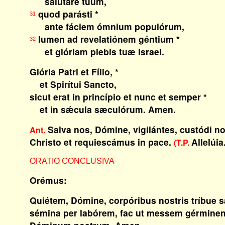
salutáre tuum,
quod parásti *
31
ante fáciem ómnium populórum,
lumen ad revelatiónem géntium *
32
et glóriam plebis tuæ Israel.
Glória Patri et Fílio, *
et Spirítui Sancto,
sicut erat in princípio et nunc et semper *
et in sǽcula sæculórum. Amen.
Salva nos, Dómine, vigilántes, custódi n
Ant.
Christo et requiescámus in pace.
Allelúia
(T.P.
ORATIO CONCLUSIVA
Orémus:
Quiétem, Dómine, corpóribus nostris tríbue 
sémina per labórem, fac ut messem gérminen