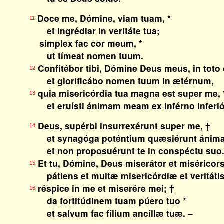
Doce me, Dómine, viam tuam, *
11
et ingrédiar in veritáte tua;
simplex fac cor meum, *
ut tímeat nomen tuum.
Confitébor tibi, Dómine Deus meus, in toto
12
et glorificábo nomen tuum in ætérnum,
quia misericórdia tua magna est super me, 
13
et eruísti ánimam meam ex inférno inferiór
Deus, supérbi insurrexérunt super me, †
14
et synagóga poténtium quæsiérunt ánim
et non proposuérunt te in conspéctu suo
Et tu, Dómine, Deus miserátor et miséricors
15
pátiens et multæ misericórdiæ et veritátis
réspice in me et miserére mei; †
16
da fortitúdinem tuam púero tuo *
et salvum fac fílium ancíllæ tuæ. –