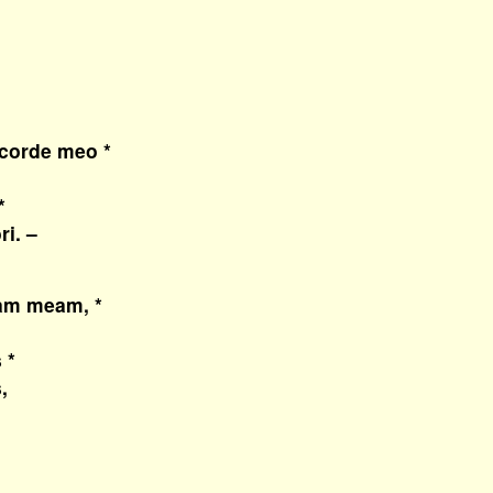
 corde meo *
*
i. –
am meam, *
.
 *
,