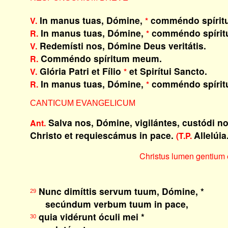
In manus tuas, Dómine,
comméndo spírit
V.
*
In manus tuas, Dómine,
comméndo spíri
R.
*
Redemísti nos, Dómine Deus veritátis.
V.
Comméndo spíritum meum.
R.
Glória Patri et Fílio
et Spirítui Sancto.
V.
*
In manus tuas, Dómine,
comméndo spíri
R.
*
CANTICUM EVANGELICUM
Salva nos, Dómine, vigilántes, custódi n
Ant.
Christo et requiescámus in pace.
Allelúia
(T.P.
Christus lumen gentium e
Nunc dimíttis servum tuum, Dómine, *
29
secúndum verbum tuum in pace,
quia vidérunt óculi mei *
30