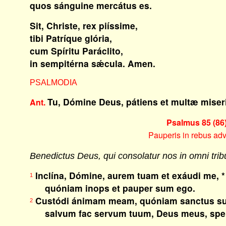
quos sánguine mercátus es.
Sit, Christe, rex piíssime,
tibi Patríque glória,
cum Spíritu Paráclito,
in sempitérna sǽcula. Amen.
PSALMODIA
Tu, Dómine Deus, pátiens et multæ miser
Ant.
Psalmus 85 (86)
Pauperis in rebus adv
Benedictus Deus, qui consolatur nos in omni trib
Inclína, Dómine, aurem tuam et exáudi me, *
1
quóniam inops et pauper sum ego.
Custódi ánimam meam, quóniam sanctus su
2
salvum fac servum tuum, Deus meus, sperá