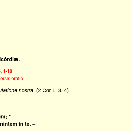
icórdiæ.
, 1-10
ersis oratio
ulatione nostra.
(2 Cor 1, 3. 4)
m; *
ntem in te. –