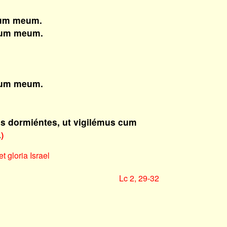
um meum.
tum meum.
tum meum.
os dormiéntes, ut vigilémus cum
.
)
t gloria Israel
Lc 2, 29-32