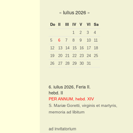
«
Iulius 2026
»
Do
II
III
IV
V
VI
Sa
1
2
3
4
5
6
7
8
9
10
11
12
13
14
15
16
17
18
19
20
21
22
23
24
25
26
27
28
29
30
31
6. iulius 2026, Feria II.
hebd. II
PER ANNUM, hebd. XIV
S. Mariæ Goretti, virginis et martyris,
memoria ad libitum
ad invitatorium