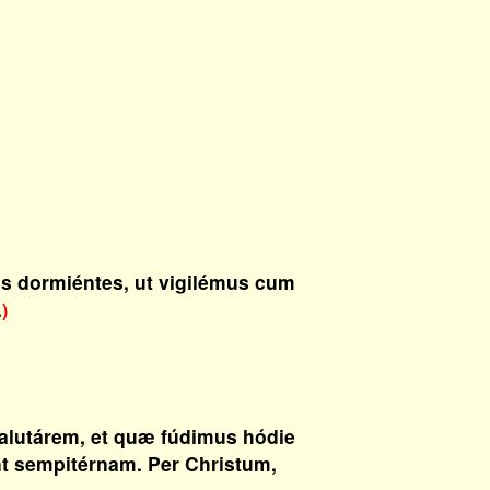
os dormiéntes, ut vigilémus cum
.
)
salutárem, et quæ fúdimus hódie
t sempitérnam. Per Christum,