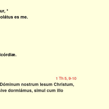
r, *
olátus es me.
icórdiæ.
1 Th 5, 9-10
er Dóminum nostrum Iesum Christum,
 sive dormiámus, simul cum illo