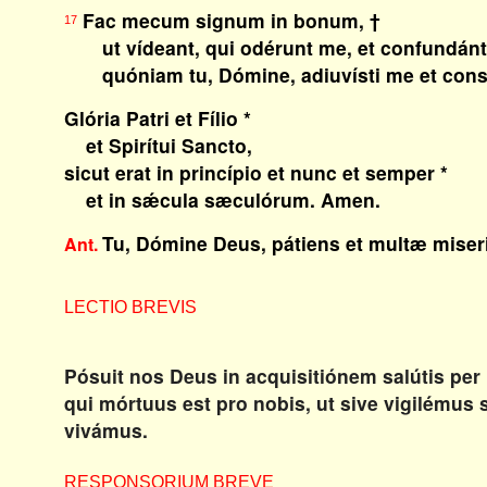
Fac mecum signum in bonum, †
17
ut vídeant, qui odérunt me, et confundántu
quóniam tu, Dómine, adiuvísti me et cons
Glória Patri et Fílio *
et Spirítui Sancto,
sicut erat in princípio et nunc et semper *
et in sǽcula sæculórum. Amen.
Tu, Dómine Deus, pátiens et multæ miser
Ant.
LECTIO BREVIS
Pósuit nos Deus in acquisitiónem salútis p
qui mórtuus est pro nobis, ut sive vigilémus
vivámus.
RESPONSORIUM BREVE