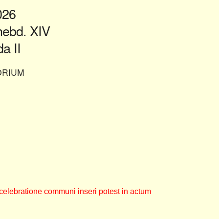
2026
ebd. XIV
a II
ORIUM
celebratione communi inseri potest in actum