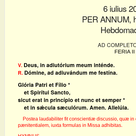
6 iulius 
PER ANNUM, h
Hebdomad
AD COMPLET
FERIA II
Deus, in adiutórium meum inténde.
V.
Dómine, ad adiuvándum me festína.
R.
Glória Patri et Fílio *
et Spirítui Sancto,
sicut erat in princípio et nunc et semper *
et in sǽcula sæculórum. Amen. Allelúia.
Postea laudabiliter fit conscientiæ discussio, quæ in 
pænitentialem, iuxta formulas in Missa adhibitas.