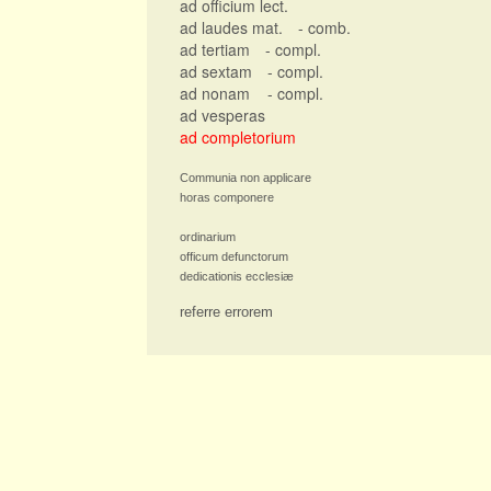
ad officium lect.
ad laudes mat.
- comb.
ad tertiam
- compl.
ad sextam
- compl.
ad nonam
- compl.
ad vesperas
ad completorium
Communia non applicare
horas componere
ordinarium
officum defunctorum
dedicationis ecclesiæ
referre errorem