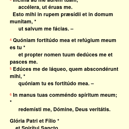
accélera, ut éruas me.
Esto mihi in rupem præsídii et in domum
munítam, *
ut salvum me fácias. –
Quóniam fortitúdo mea et refúgium meum
4
es tu *
et propter nomen tuum dedúces me et
pasces me.
Edúces me de láqueo, quem abscondérunt
5
mihi, *
quóniam tu es fortitúdo mea. –
In manus tuas comméndo spíritum meum;
6
*
redemísti me, Dómine, Deus veritátis.
Glória Patri et Fílio *
et Spirítui Sancto,