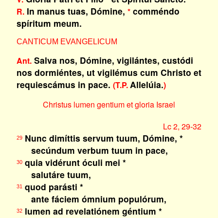
In manus tuas, Dómine,
comméndo
R.
*
spíritum meum.
CANTICUM EVANGELICUM
Salva nos, Dómine, vigilántes, custódi
Ant.
nos dormiéntes, ut vigilémus cum Christo et
requiescámus in pace.
Allelúia.
(T.P.
)
Christus lumen gentium et gloria Israel
Lc 2, 29-32
Nunc dimíttis servum tuum, Dómine, *
29
secúndum verbum tuum in pace,
quia vidérunt óculi mei *
30
salutáre tuum,
quod parásti *
31
ante fáciem ómnium populórum,
lumen ad revelatiónem géntium *
32