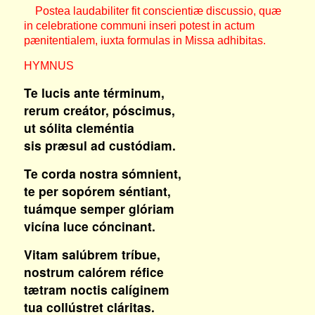
Postea laudabiliter fit conscientiæ discussio, quæ
in celebratione communi inseri potest in actum
pænitentialem, iuxta formulas in Missa adhibitas.
HYMNUS
Te lucis ante términum,
rerum creátor, póscimus,
ut sólita cleméntia
sis præsul ad custódiam.
Te corda nostra sómnient,
te per sopórem séntiant,
tuámque semper glóriam
vicína luce cóncinant.
Vitam salúbrem tríbue,
nostrum calórem réfice
tætram noctis calíginem
tua collústret cláritas.