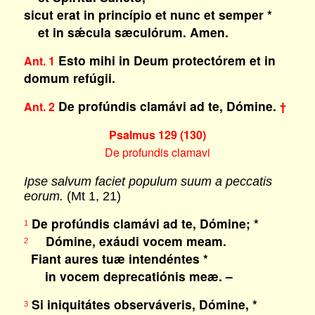
sicut erat in princípio et nunc et semper *
et in sǽcula sæculórum. Amen.
Esto mihi in Deum protectórem et in
Ant. 1
domum refúgii.
De profúndis clamávi ad te, Dómine.
Ant. 2
†
Psalmus 129 (130)
De profundis clamavi
Ipse salvum faciet populum suum a peccatis
eorum.
(Mt 1, 21)
De profúndis clamávi ad te, Dómine; *
1
Dómine, exáudi vocem meam.
2
Fiant aures tuæ intendéntes *
in vocem deprecatiónis meæ. –
Si iniquitátes observáveris, Dómine, *
3