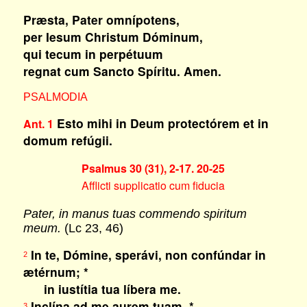
Præsta, Pater omnípotens,
per Iesum Christum Dóminum,
qui tecum in perpétuum
regnat cum Sancto Spíritu. Amen.
PSALMODIA
Esto mihi in Deum protectórem et in
Ant. 1
domum refúgii.
Psalmus 30 (31), 2-17. 20-25
Afflicti supplicatio cum fiducia
Pater, in manus tuas commendo spiritum
meum.
(Lc 23, 46)
In te, Dómine, sperávi, non confúndar in
2
ætérnum; *
in iustítia tua líbera me.
Inclína ad me aurem tuam, *
3