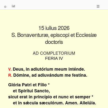
☼
lat
☰
15 iulius 2026
S. Bonaventuræ, episcopi et Ecclesiæ
doctoris
AD COMPLETORIUM
FERIA IV
Deus, in adiutórium meum inténde.
V.
Dómine, ad adiuvándum me festína.
R.
Glória Patri et Fílio *
et Spirítui Sancto,
sicut erat in princípio et nunc et semper *
et in sǽcula sæculórum. Amen. Allelúia.