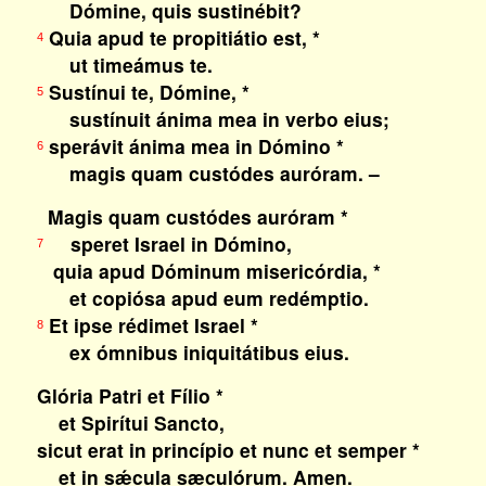
Dómine, quis sustinébit?
Quia apud te propitiátio est, *
4
ut timeámus te.
Sustínui te, Dómine, *
5
sustínuit ánima mea in verbo eius;
sperávit ánima mea in Dómino *
6
magis quam custódes auróram. –
Magis quam custódes auróram *
speret Israel in Dómino,
7
quia apud Dóminum misericórdia, *
et copiósa apud eum redémptio.
Et ipse rédimet Israel *
8
ex ómnibus iniquitátibus eius.
Glória Patri et Fílio *
et Spirítui Sancto,
sicut erat in princípio et nunc et semper *
et in sǽcula sæculórum. Amen.