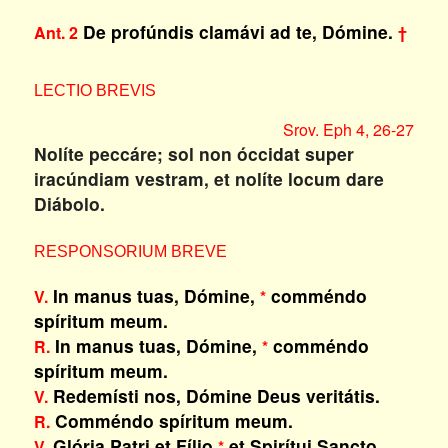
De profúndis clamávi ad te, Dómine.
Ant. 2
†
LECTIO BREVIS
Srov. Eph 4, 26-27
Nolíte peccáre; sol non óccidat super
iracúndiam vestram, et nolíte locum dare
Diábolo.
RESPONSORIUM BREVE
In manus tuas, Dómine,
comméndo
V.
*
spíritum meum.
In manus tuas, Dómine,
comméndo
R.
*
spíritum meum.
Redemísti nos, Dómine Deus veritátis.
V.
Comméndo spíritum meum.
R.
Glória Patri et Fílio
et Spirítui Sancto.
V.
*