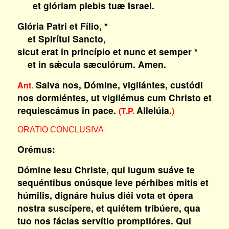
et glóriam plebis tuæ Israel.
Glória Patri et Fílio, *
et Spirítui Sancto,
sicut erat in princípio et nunc et semper *
et in sǽcula sæculórum. Amen.
Salva nos, Dómine, vigilántes, custódi
Ant.
nos dormiéntes, ut vigilémus cum Christo et
requiescámus in pace.
Allelúia.
(T.P.
)
ORATIO CONCLUSIVA
Orémus:
Dómine Iesu Christe, qui iugum suáve te
sequéntibus onúsque leve pérhibes mitis et
húmilis, dignáre huius diéi vota et ópera
nostra suscípere, et quiétem tribúere, qua
tuo nos fácias servítio promptióres. Qui