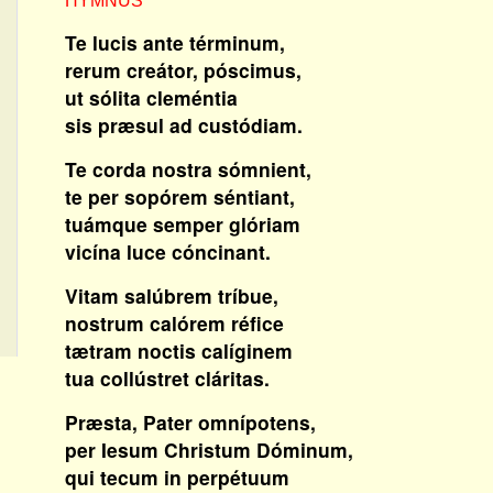
HYMNUS
Te lucis ante términum,
rerum creátor, póscimus,
ut sólita cleméntia
sis præsul ad custódiam.
Te corda nostra sómnient,
te per sopórem séntiant,
tuámque semper glóriam
vicína luce cóncinant.
Vitam salúbrem tríbue,
nostrum calórem réfice
tætram noctis calíginem
tua collústret cláritas.
Præsta, Pater omnípotens,
per Iesum Christum Dóminum,
qui tecum in perpétuum