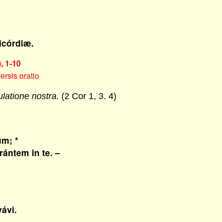
icórdiæ.
, 1-10
ersis oratio
ulatione nostra.
(2 Cor 1, 3. 4)
m; *
ntem in te. –
ávi.