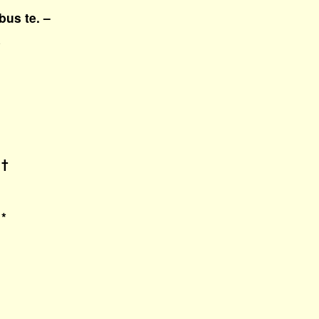
us te. –
*
 †
 *