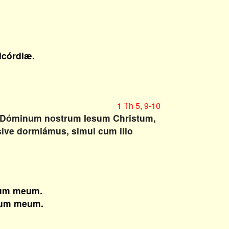
icórdiæ.
1 Th 5, 9-10
er Dóminum nostrum Iesum Christum,
 sive dormiámus, simul cum illo
um meum.
tum meum.