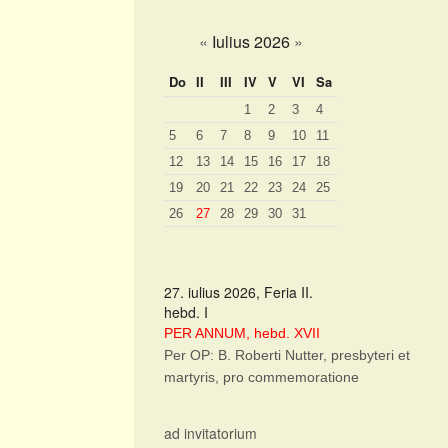
«
Iulius 2026
»
Do
II
III
IV
V
VI
Sa
1
2
3
4
5
6
7
8
9
10
11
12
13
14
15
16
17
18
19
20
21
22
23
24
25
26
27
28
29
30
31
27. iulius 2026, Feria II.
hebd. I
PER ANNUM, hebd. XVII
Per OP: B. Roberti Nutter, presbyteri et
martyris, pro commemoratione
ad invitatorium