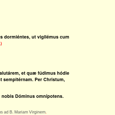
os dormiéntes, ut vigilémus cum
.
)
salutárem, et quæ fúdimus hódie
t sempitérnam. Per Christum,
t nobis Dóminus omnípotens.
bus ad B. Mariam Virginem
.