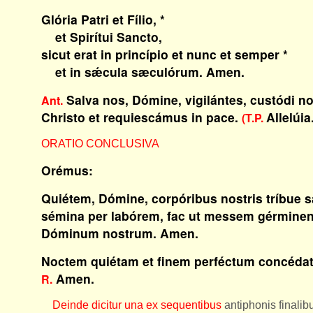
Glória Patri et Fílio, *
et Spirítui Sancto,
sicut erat in princípio et nunc et semper *
et in sǽcula sæculórum. Amen.
Salva nos, Dómine, vigilántes, custódi n
Ant.
Christo et requiescámus in pace.
Allelúia
(T.P.
ORATIO CONCLUSIVA
Orémus:
Quiétem, Dómine, corpóribus nostris tríbue 
sémina per labórem, fac ut messem gérminen
Dóminum nostrum. Amen.
Noctem quiétam et finem perféctum concéda
Amen.
R.
Deinde dicitur una ex sequentibus
antiphonis finali