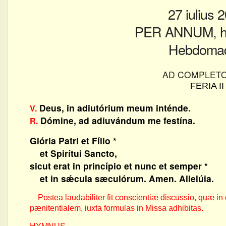
27 iulius 
PER ANNUM, he
Hebdomad
AD COMPLET
FERIA II
Deus, in adiutórium meum inténde.
V.
Dómine, ad adiuvándum me festína.
R.
Glória Patri et Fílio *
et Spirítui Sancto,
sicut erat in princípio et nunc et semper *
et in sǽcula sæculórum. Amen. Allelúia.
Postea laudabiliter fit conscientiæ discussio, quæ in 
pænitentialem, iuxta formulas in Missa adhibitas.