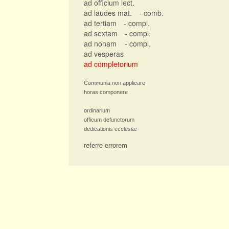
ad officium lect.
ad laudes mat.
- comb.
ad tertiam
- compl.
ad sextam
- compl.
ad nonam
- compl.
ad vesperas
ad completorium
Communia non applicare
horas componere
ordinarium
officum defunctorum
dedicationis ecclesiæ
referre errorem