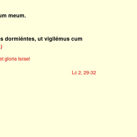
tum meum.
os dormiéntes, ut vigilémus cum
.
)
t gloria Israel
Lc 2, 29-32