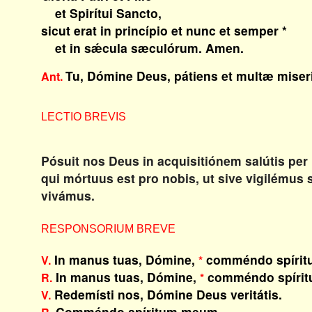
et Spirítui Sancto,
sicut erat in princípio et nunc et semper *
et in sǽcula sæculórum. Amen.
Tu, Dómine Deus, pátiens et multæ miser
Ant.
LECTIO BREVIS
Pósuit nos Deus in acquisitiónem salútis p
qui mórtuus est pro nobis, ut sive vigilémus
vivámus.
RESPONSORIUM BREVE
In manus tuas, Dómine,
comméndo spírit
V.
*
In manus tuas, Dómine,
comméndo spíri
R.
*
Redemísti nos, Dómine Deus veritátis.
V.
Comméndo spíritum meum.