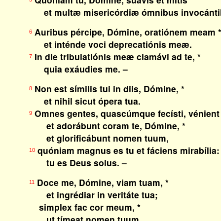
et multæ misericórdiæ ómnibus invocántib
Auribus pércipe, Dómine, oratiónem meam 
6
et inténde voci deprecatiónis meæ.
In die tribulatiónis meæ clamávi ad te, *
7
quia exáudies me. –
Non est símilis tui in diis, Dómine, *
8
et nihil sicut ópera tua.
Omnes gentes, quascúmque fecísti, vénient
9
et adorábunt coram te, Dómine, *
et glorificábunt nomen tuum,
quóniam magnus es tu et fáciens mirabília:
10
tu es Deus solus. –
Doce me, Dómine, viam tuam, *
11
et ingrédiar in veritáte tua;
simplex fac cor meum, *
ut tímeat nomen tuum.