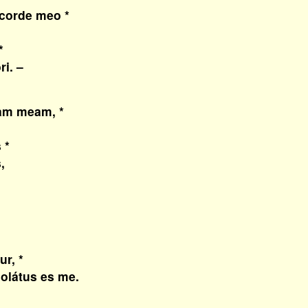
 corde meo *
*
i. –
am meam, *
.
 *
,
r, *
olátus es me.