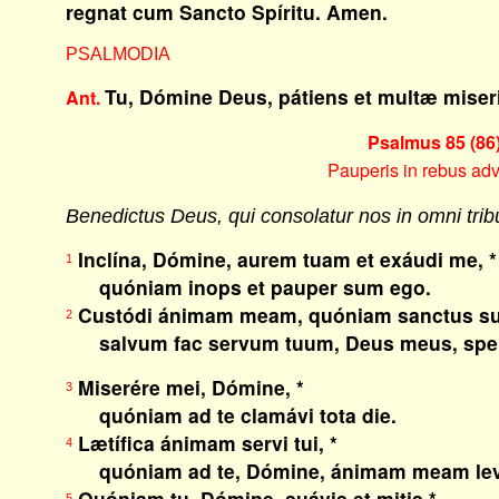
regnat cum Sancto Spíritu. Amen.
PSALMODIA
Tu, Dómine Deus, pátiens et multæ miser
Ant.
Psalmus 85 (86)
Pauperis in rebus adv
Benedictus Deus, qui consolatur nos in omni trib
Inclína, Dómine, aurem tuam et exáudi me, *
1
quóniam inops et pauper sum ego.
Custódi ánimam meam, quóniam sanctus su
2
salvum fac servum tuum, Deus meus, sperá
Miserére mei, Dómine, *
3
quóniam ad te clamávi tota die.
Lætífica ánimam servi tui, *
4
quóniam ad te, Dómine, ánimam meam lev
Quóniam tu, Dómine, suávis et mitis *
5