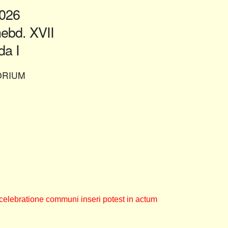
2026
bd. XVII
a I
ORIUM
celebratione communi inseri potest in actum