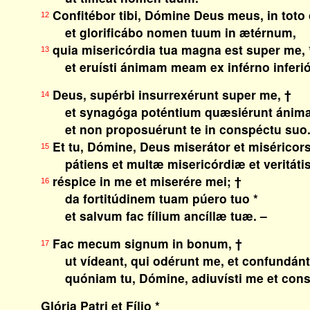
Confitébor tibi, Dómine Deus meus, in toto
12
et glorificábo nomen tuum in ætérnum,
quia misericórdia tua magna est super me, 
13
et eruísti ánimam meam ex inférno inferiór
Deus, supérbi insurrexérunt super me, †
14
et synagóga poténtium quæsiérunt ánim
et non proposuérunt te in conspéctu suo
Et tu, Dómine, Deus miserátor et miséricors
15
pátiens et multæ misericórdiæ et veritátis
réspice in me et miserére mei; †
16
da fortitúdinem tuam púero tuo *
et salvum fac fílium ancíllæ tuæ. –
Fac mecum signum in bonum, †
17
ut vídeant, qui odérunt me, et confundántu
quóniam tu, Dómine, adiuvísti me et cons
Glória Patri et Fílio *