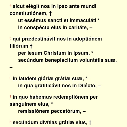
sicut elégit nos in ipso ante mundi
4
constitutiónem, †
ut essémus sancti et immaculáti *
in conspéctu eius in caritáte, –
qui prædestinávit nos in adoptiónem
5
filiórum †
per Iesum Christum in ipsum, *
secúndum beneplácitum voluntátis suæ,
–
in laudem glóriæ grátiæ suæ, *
6
in qua gratificávit nos in Dilécto, –
in quo habémus redemptiónem per
7
sánguinem eius, *
remissiónem peccatórum, –
secúndum divítias grátiæ eius, †
8