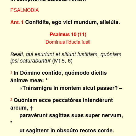
PSALMODIA
Confídite, ego vici mundum, allelúia.
Ant. 1
Psalmus 10 (11)
Dominus fiducia iusti
Beati, qui esuriunt et sitiunt iustitiam, quóniam
ipsi saturabuntur
(Mt 5, 6)
In Dómino confído, quómodo dícitis
1
ánimæ meæ: *
«Tránsmigra in montem sicut passer? –
Quóniam ecce peccatóres intendérunt
2
arcum, †
paravérunt sagíttas suas super nervum,
*
ut sagíttent in obscúro rectos corde.