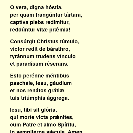
O vera, digna hóstia,
per quam frangúntur tártara,
captíva plebs redímitur,
reddúntur vitæ prǽmia!
Consúrgit Christus túmulo,
victor redit de bárathro,
tyránnum trudens vínculo
et paradísum réserans.
Esto perénne méntibus
paschále, Iesu, gáudium
et nos renátos grátiæ
tuis triúmphis ággrega.
Iesu, tibi sit glória,
qui morte victa prǽnites,
cum Patr
e
et almo Spíritu,
in sempitérna sǽcula. Amen.