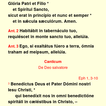
Glória Patri et Fílio *
et Spirítui Sancto,
sicut erat in princípio et nunc et semper *
et in sǽcula sæculórum. Amen.
Habitábit in tabernáculo tuo,
Ant. 2
requiéscet in monte sancto tuo, allelúia.
Ego, si exaltátus fúero a terra, ómnia
Ant. 3
traham ad meípsum, allelúia.
Canticum
De Deo salvatore
Eph 1, 3-10
Benedíctus Deus et Pater Dómini nostri
3
Iesu Christi, *
qui benedíxit nos in omni benedictióne
spiritáli in cæléstibus in Christo, –