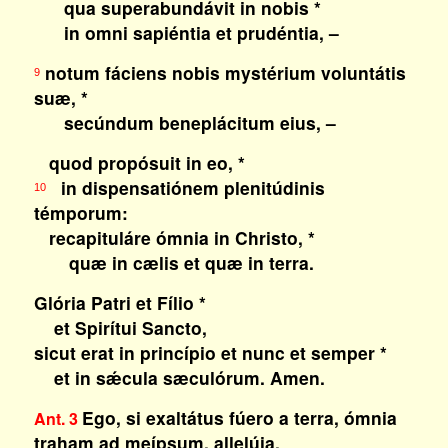
qua superabundávit in nobis *
in omni sapiéntia et prudéntia, –
notum fáciens nobis mystérium voluntátis
9
suæ, *
secúndum beneplácitum eius, –
quod propósuit in eo, *
in dispensatiónem plenitúdinis
10
témporum:
recapituláre ómnia in Christo, *
quæ in cælis et quæ in terra.
Glória Patri et Fílio *
et Spirítui Sancto,
sicut erat in princípio et nunc et semper *
et in sǽcula sæculórum. Amen.
Ego, si exaltátus fúero a terra, ómnia
Ant. 3
traham ad meípsum, allelúia.