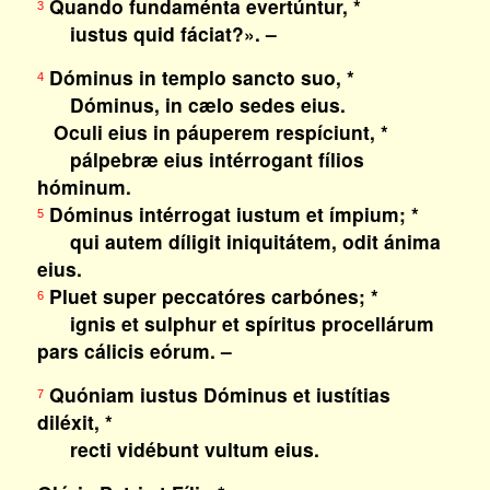
Quando fundaménta evertúntur, *
3
iustus quid fáciat?». –
Dóminus in templo sancto suo, *
4
Dóminus, in cælo sedes eius.
Oculi eius in páuperem respíciunt, *
pálpebræ eius intérrogant fílios
hóminum.
Dóminus intérrogat iustum et ímpium; *
5
qui autem díligit iniquitátem, odit ánima
eius.
Pluet super peccatóres carbónes; *
6
ignis et sulphur et spíritus procellárum
pars cálicis eórum. –
Quóniam iustus Dóminus et iustítias
7
diléxit, *
recti vidébunt vultum eius.