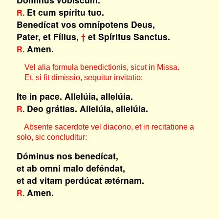
Et cum spíritu tuo.
R.
Benedícat vos omnípotens Deus,
Pater, et Fílius,
et Spíritus Sanctus.
†
Amen.
R.
Vel alia formula benedictionis, sicut in Missa.
Et, si fit dimissio, sequitur invitatio:
Ite in pace. Allelúia, allelúia.
Deo grátias. Allelúia, allelúia.
R.
Absente sacerdote vel diacono, et in recitatione a
solo, sic concluditur:
Dóminus nos benedícat,
et ab omni malo deféndat,
et ad vitam perdúcat ætérnam.
Amen.
R.