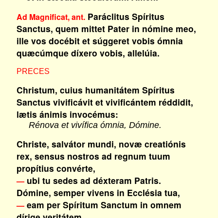
Paráclitus Spíritus
Ad Magnificat, ant.
Sanctus, quem mittet Pater in nómine meo,
ille vos docébit et súggeret vobis ómnia
quæcúmque díxero vobis, allelúia.
PRECES
Christum, cuius humanitátem Spíritus
Sanctus vivificávit et vivificántem réddidit,
lætis ánimis invocémus:
Rénova et vivífica ómnia, Dómine.
Christe, salvátor mundi, novæ creatiónis
rex, sensus nostros ad regnum tuum
propítius convérte,
ubi tu sedes ad déxteram Patris.
—
Dómine, semper vivens in Ecclésia tua,
eam per Spíritum Sanctum in omnem
—
dírige veritátem.