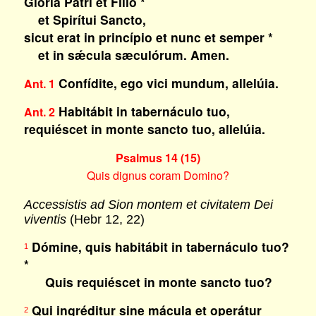
Glória Patri et Fílio *
et Spirítui Sancto,
sicut erat in princípio et nunc et semper *
et in sǽcula sæculórum. Amen.
Confídite, ego vici mundum, allelúia.
Ant. 1
Habitábit in tabernáculo tuo,
Ant. 2
requiéscet in monte sancto tuo, allelúia.
Psalmus 14 (15)
Quis dignus coram Domino?
Accessistis ad Sion montem et civitatem Dei
viventis
(Hebr 12, 22)
Dómine, quis habitábit in tabernáculo tuo?
1
*
Quis requiéscet in monte sancto tuo?
Qui ingréditur sine mácula et operátur
2