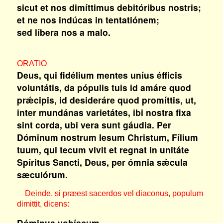
sicut et nos dimíttimus debitóribus nostris;
et ne nos indúcas in tentatiónem;
sed líbera nos a malo.
ORATIO
Deus, qui fidélium mentes uníus éfficis
voluntátis, da pópulis tuis id amáre quod
prǽcipis, id desideráre quod promíttis, ut,
inter mundánas varietátes, ibi nostra fixa
sint corda, ubi vera sunt gáudia. Per
Dóminum nostrum Iesum Christum, Fílium
tuum, qui tecum vivit et regnat in unitáte
Spíritus Sancti, Deus, per ómnia sǽcula
sæculórum.
Deinde, si præest sacerdos vel diaconus, populum
dimittit, dicens:
Dóminus vobíscum.