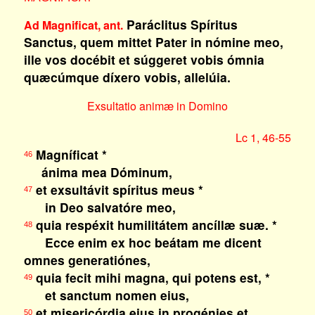
Paráclitus Spíritus
Ad Magnificat, ant.
Sanctus, quem mittet Pater in nómine meo,
ille vos docébit et súggeret vobis ómnia
quæcúmque díxero vobis, allelúia.
Exsultatio animæ in Domino
Lc 1, 46-55
Magníficat *
46
ánima mea Dóminum,
et exsultávit spíritus meus *
47
in Deo salvatóre meo,
quia respéxit humilitátem ancíllæ suæ. *
48
Ecce enim ex hoc beátam me dicent
omnes generatiónes,
quia fecit mihi magna, qui potens est, *
49
et sanctum nomen eius,
et misericórdia eius in progénies et
50