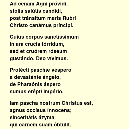
Ad cenam Agni próvidi,
stolis salútis cándidi,
post tránsitum maris Rubri
Christo canámus príncipi.
Cuius corpus sanctíssimum
in ara crucis tórridum,
sed et cruórem róseum
gustándo, Deo vívimus.
Protécti paschæ véspero
a devastánte ángelo,
de Pharaónis áspero
sumus erépt
i
império.
Iam pascha nostrum Christus est,
agnus occísus ínnocens;
sinceritátis ázyma
qui carnem suam óbtulit.