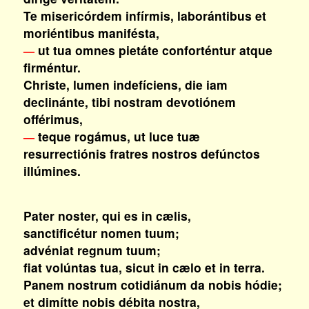
Te misericórdem infírmis, laborántibus et
moriéntibus manifésta,
ut tua omnes pietáte conforténtur atque
—
firméntur.
Christe, lumen indefíciens, die iam
declinánte, tibi nostram devotiónem
offérimus,
teque rogámus, ut luce tuæ
—
resurrectiónis fratres nostros defúnctos
illúmines.
Pater noster, qui es in cælis,
sanctificétur nomen tuum;
advéniat regnum tuum;
fiat volúntas tua, sicut in cælo et in terra.
Panem nostrum cotidiánum da nobis hódie;
et dimítte nobis débita nostra,