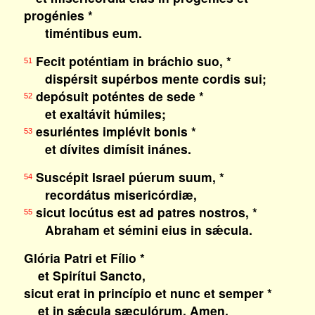
progénies *
timéntibus eum.
Fecit poténtiam in bráchio suo, *
51
dispérsit supérbos mente cordis sui;
depósuit poténtes de sede *
52
et exaltávit húmiles;
esuriéntes implévit bonis *
53
et dívites dimísit inánes.
Suscépit Israel púerum suum, *
54
recordátus misericórdiæ,
sicut locútus est ad patres nostros, *
55
Abraham et sémini eius in sǽcula.
Glória Patri et Fílio *
et Spirítui Sancto,
sicut erat in princípio et nunc et semper *
et in sǽcula sæculórum. Amen.