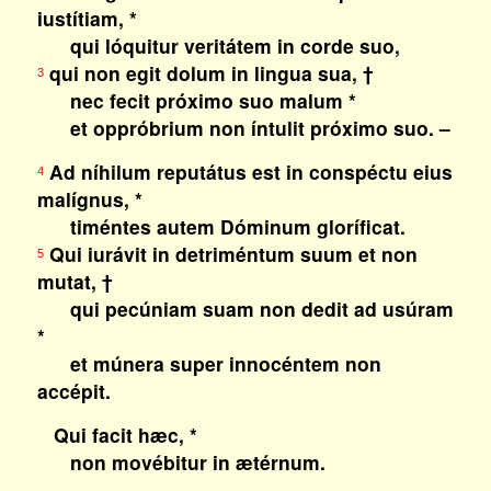
iustítiam, *
qui lóquitur veritátem in corde suo,
qui non egit dolum in lingua sua, †
3
nec fecit próximo suo malum *
et oppróbrium non íntulit próximo suo. –
Ad níhilum reputátus est in conspéctu eius
4
malígnus, *
timéntes autem Dóminum gloríficat.
Qui iurávit in detriméntum suum et non
5
mutat, †
qui pecúniam suam non dedit ad usúram
*
et múnera super innocéntem non
accépit.
Qui facit hæc, *
non movébitur in ætérnum.