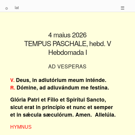
☼
lat
☰
4 maius 2026
TEMPUS PASCHALE, hebd. V
Hebdomada I
AD VESPERAS
Deus, in adiutórium meum inténde.
V.
Dómine, ad adiuvándum me festína.
R.
Glória Patri et Fílio et Spirítui Sancto,
sicut erat in princípio et nunc et semper
et in sǽcula sæculórum. Amen. Allelúia.
HYMNUS