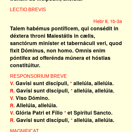
LECTIO BREVIS
Hebr 8, 1b-3a
Talem habémus pontíficem, qui consédit in
déxtera throni Maiestátis in cælis,
sanctórum miníster et tabernáculi veri, quod
fixit Dóminus, non homo. Omnis enim
póntifex ad offerénda múnera et hóstias
constitúitur.
RESPONSORIUM BREVE
Gavísi sunt discípuli,
allelúia, allelúia.
V.
*
Gavísi sunt discípuli,
allelúia, allelúia.
R.
*
Viso Dómino.
V.
Allelúia, allelúia.
R.
Glória Patri et Fílio
et Spirítui Sancto.
V.
*
Gavísi sunt discípuli,
allelúia, allelúia.
R.
*
MAGNIFICAT