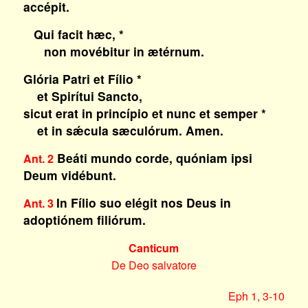
accépit.
Qui facit hæc, *
non movébitur in ætérnum.
Glória Patri et Fílio *
et Spirítui Sancto,
sicut erat in princípio et nunc et semper *
et in sǽcula sæculórum. Amen.
Beáti mundo corde, quóniam ipsi
Ant. 2
Deum vidébunt.
In Fílio suo elégit nos Deus in
Ant. 3
adoptiónem filiórum.
Canticum
De Deo salvatore
Eph 1, 3-10