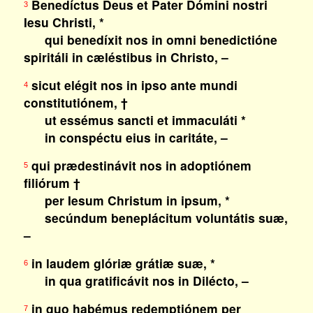
Benedíctus Deus et Pater Dómini nostri
3
Iesu Christi, *
qui benedíxit nos in omni benedictióne
spiritáli in cæléstibus in Christo, –
sicut elégit nos in ipso ante mundi
4
constitutiónem, †
ut essémus sancti et immaculáti *
in conspéctu eius in caritáte, –
qui prædestinávit nos in adoptiónem
5
filiórum †
per Iesum Christum in ipsum, *
secúndum beneplácitum voluntátis suæ,
–
in laudem glóriæ grátiæ suæ, *
6
in qua gratificávit nos in Dilécto, –
in quo habémus redemptiónem per
7