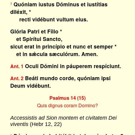
Quóniam iustus Dóminus et iustítias
7
diléxit, *
recti vidébunt vultum eius.
Glória Patri et Fílio *
et Spirítui Sancto,
sicut erat in princípio et nunc et semper *
et in sǽcula sæculórum. Amen.
Oculi Dómini in páuperem respíciunt.
Ant. 1
Beáti mundo corde, quóniam ipsi
Ant. 2
Deum vidébunt.
Psalmus 14 (15)
Quis dignus coram Domino?
Accessistis ad Sion montem et civitatem Dei
viventis
(Hebr 12, 22)