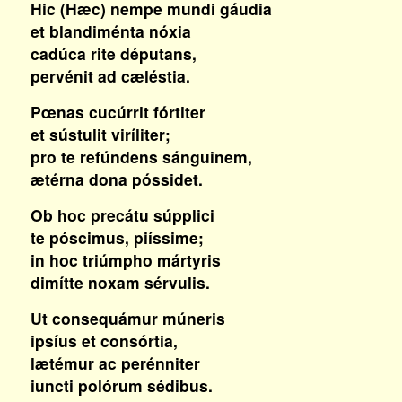
Hic (Hæc) nempe mundi gáudia
et blandiménta nóxia
cadúca rite députans,
pervénit ad cæléstia.
Pœnas cucúrrit fórtiter
et sústulit viríliter;
pro te refúndens sánguinem,
ætérna dona póssidet.
Ob hoc precátu súpplici
te póscimus, piíssime;
in hoc triúmpho mártyris
dimítte noxam sérvulis.
Ut consequámur múneris
ipsíus et consórtia,
lætémur ac perénniter
iuncti polórum sédibus.