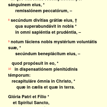
sánguinem eius, *
remissiónem peccatórum, –
secúndum divítias grátiæ eius, †
8
qua superabundávit in nobis *
in omni sapiéntia et prudéntia, –
notum fáciens nobis mystérium voluntátis
9
suæ, *
secúndum beneplácitum eius, –
quod propósuit in eo, *
in dispensatiónem plenitúdinis
10
témporum:
recapituláre ómnia in Christo, *
quæ in cælis et quæ in terra.
Glória Patri et Fílio *
et Spirítui Sancto,