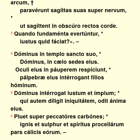
arcum, †
paravérunt sagíttas suas super nervum,
*
ut sagíttent in obscúro rectos corde.
Quando fundaménta evertúntur, *
3
iustus quid fáciat?». –
Dóminus in templo sancto suo, *
4
Dóminus, in cælo sedes eius.
Oculi eius in páuperem respíciunt, *
pálpebræ eius intérrogant fílios
hóminum.
Dóminus intérrogat iustum et ímpium; *
5
qui autem díligit iniquitátem, odit ánima
eius.
Pluet super peccatóres carbónes; *
6
ignis et sulphur et spíritus procellárum
pars cálicis eórum. –