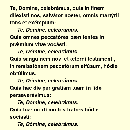
Te, Dómine, celebrámus, quia in finem
dilexísti nos, salvátor noster, omnis martýrii
fons et exémplum:
Te, Dómine, celebrámus.
Quia omnes peccatóres pæniténtes in
prǽmium vitæ vocásti:
Te, Dómine, celebrámus.
Quia sánguinem novi et ætérni testaménti,
in remissiónem peccatórum effúsum, hódie
obtúlimus:
Te, Dómine, celebrámus.
Quia hac die per grátiam tuam in fide
perseverávimus:
Te, Dómine, celebrámus.
Quia tuæ morti multos fratres hódie
sociásti:
Te, Dómine, celebrámus.