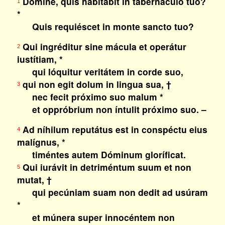
Dómine, quis habitábit in tabernáculo tuo?
1
*
Quis requiéscet in monte sancto tuo?
Qui ingréditur sine mácula et operátur
2
iustítiam, *
qui lóquitur veritátem in corde suo,
qui non egit dolum in lingua sua, †
3
nec fecit próximo suo malum *
et oppróbrium non íntulit próximo suo. –
Ad níhilum reputátus est in conspéctu eius
4
malígnus, *
timéntes autem Dóminum gloríficat.
Qui iurávit in detriméntum suum et non
5
mutat, †
qui pecúniam suam non dedit ad usúram
*
et múnera super innocéntem non