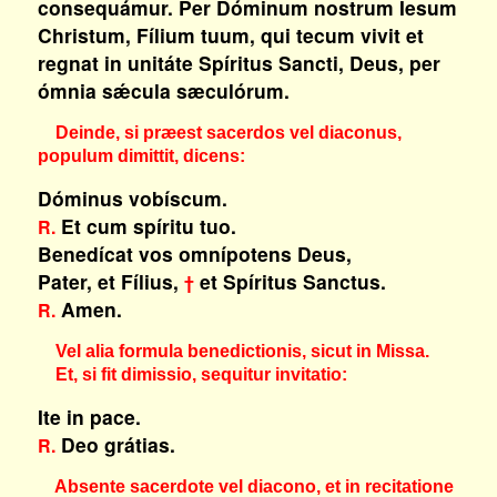
consequámur. Per Dóminum nostrum Iesum
Christum, Fílium tuum, qui tecum vivit et
regnat in unitáte Spíritus Sancti, Deus, per
ómnia sǽcula sæculórum.
Deinde, si præest sacerdos vel diaconus,
populum dimittit, dicens:
Dóminus vobíscum.
Et cum spíritu tuo.
R.
Benedícat vos omnípotens Deus,
Pater, et Fílius,
et Spíritus Sanctus.
†
Amen.
R.
Vel alia formula benedictionis, sicut in Missa.
Et, si fit dimissio, sequitur invitatio:
Ite in pace.
Deo grátias.
R.
Absente sacerdote vel diacono, et in recitatione