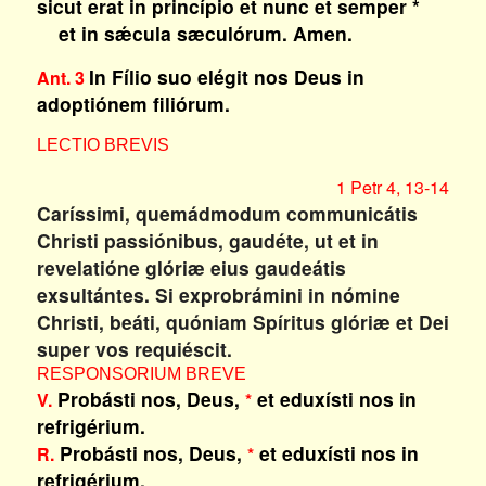
sicut erat in princípio et nunc et semper *
et in sǽcula sæculórum. Amen.
In Fílio suo elégit nos Deus in
Ant. 3
adoptiónem filiórum.
LECTIO BREVIS
1 Petr 4, 13-14
Caríssimi, quemádmodum communicátis
Christi passiónibus, gaudéte, ut et in
revelatióne glóriæ eius gaudeátis
exsultántes. Si exprobrámini in nómine
Christi, beáti, quóniam Spíritus glóriæ et Dei
super vos requiéscit.
RESPONSORIUM BREVE
Probásti nos, Deus,
et eduxísti nos in
V.
*
refrigérium.
Probásti nos, Deus,
et eduxísti nos in
R.
*
refrigérium.