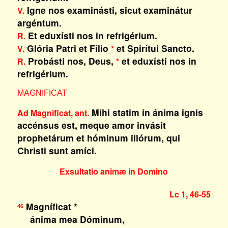
Igne nos examinásti, sicut examinátur
V.
argéntum.
Et eduxísti nos in refrigérium.
R.
Glória Patri et Fílio
et Spirítui Sancto.
V.
*
Probásti nos, Deus,
et eduxísti nos in
R.
*
refrigérium.
MAGNIFICAT
Mihi statim in ánima ignis
Ad Magnificat, ant.
accénsus est, meque amor invásit
prophetárum et hóminum illórum, qui
Christi sunt amíci.
Exsultatio animæ in Domino
Lc 1, 46-55
Magníficat *
46
ánima mea Dóminum,