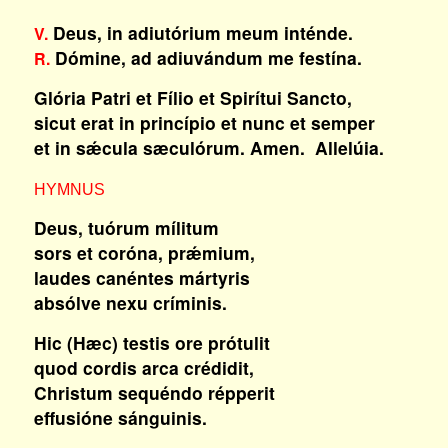
Deus, in adiutórium meum inténde.
V.
Dómine, ad adiuvándum me festína.
R.
Glória Patri et Fílio et Spirítui Sancto,
sicut erat in princípio et nunc et semper
et in sǽcula sæculórum. Amen. Allelúia.
HYMNUS
Deus, tuórum mílitum
sors et coróna, prǽmium,
laudes canéntes mártyris
absólve nexu críminis.
Hic (Hæc) testis ore prótulit
quod cordis arca crédidit,
Christum sequéndo répperit
effusióne sánguinis.