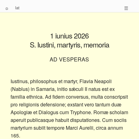
☼
lat
☰
1 iunius 2026
S. Iustini, martyris, memoria
AD VESPERAS
Iustinus, philosophus et martyr, Flavia Neapoli
(Nablus) in Samaria, initio sǽculi II natus est ex
familia ethnica. Ad fidem conversus, multa conscripsit
pro religionis defensione; exstant vero tantum duæ
Apologiæ et Dialogus cum Tryphone. Romæ scholam
aperuit publicasque habuit disputationes. Cum sociis
martyrium subiit tempore Marci Aurelii, circa annum
165.