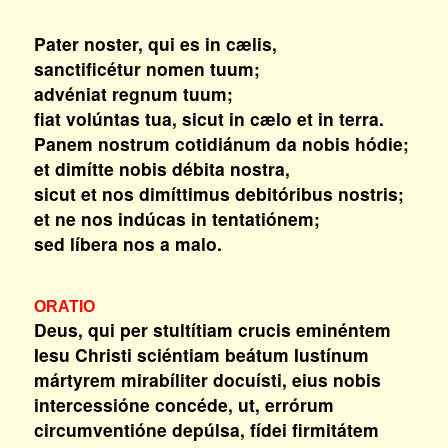
Pater noster, qui es in cælis,
sanctificétur nomen tuum;
advéniat regnum tuum;
fiat volúntas tua, sicut in cælo et in terra.
Panem nostrum cotidiánum da nobis hódie;
et dimítte nobis débita nostra,
sicut et nos dimíttimus debitóribus nostris;
et ne nos indúcas in tentatiónem;
sed líbera nos a malo.
ORATIO
Deus, qui per stultítiam crucis eminéntem
Iesu Christi sciéntiam beátum Iustínum
mártyrem mirabíliter docuísti, eius nobis
intercessióne concéde, ut, errórum
circumventióne depúlsa, fídei firmitátem