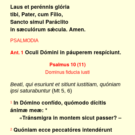
Laus et perénnis glória
tibi, Pater, cum Fílio,
Sancto simul Paráclito
in sæculórum sǽcula. Amen.
PSALMODIA
Oculi Dómini in páuperem respíciunt.
Ant. 1
Psalmus 10 (11)
Dominus fiducia iusti
Beati, qui esuriunt et sitiunt iustitiam, quóniam
ipsi saturabuntur
(Mt 5, 6)
In Dómino confído, quómodo dícitis
1
ánimæ meæ: *
«Tránsmigra in montem sicut passer? –
Quóniam ecce peccatóres intendérunt
2