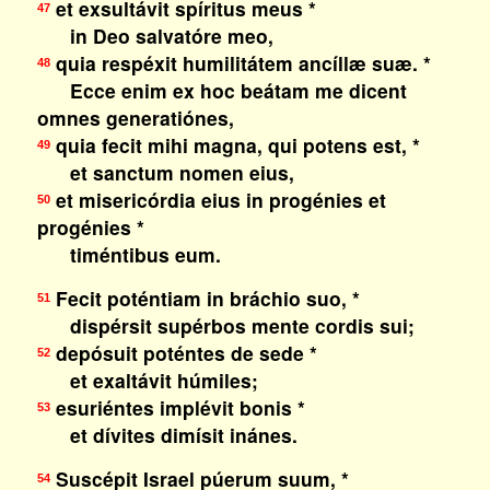
et exsultávit spíritus meus *
47
in Deo salvatóre meo,
quia respéxit humilitátem ancíllæ suæ. *
48
Ecce enim ex hoc beátam me dicent
omnes generatiónes,
quia fecit mihi magna, qui potens est, *
49
et sanctum nomen eius,
et misericórdia eius in progénies et
50
progénies *
timéntibus eum.
Fecit poténtiam in bráchio suo, *
51
dispérsit supérbos mente cordis sui;
depósuit poténtes de sede *
52
et exaltávit húmiles;
esuriéntes implévit bonis *
53
et dívites dimísit inánes.
Suscépit Israel púerum suum, *
54