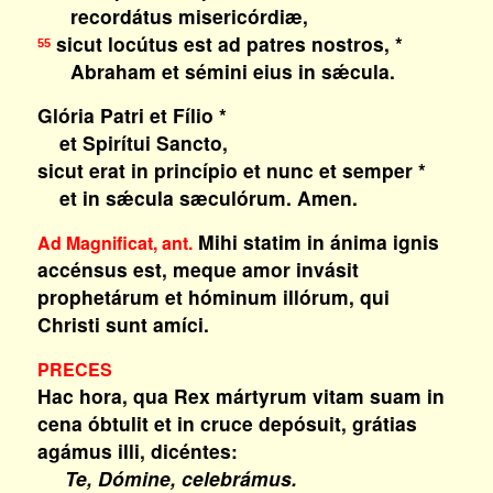
recordátus misericórdiæ,
sicut locútus est ad patres nostros, *
55
Abraham et sémini eius in sǽcula.
Glória Patri et Fílio *
et Spirítui Sancto,
sicut erat in princípio et nunc et semper *
et in sǽcula sæculórum. Amen.
Mihi statim in ánima ignis
Ad Magnificat, ant.
accénsus est, meque amor invásit
prophetárum et hóminum illórum, qui
Christi sunt amíci.
PRECES
Hac hora, qua Rex mártyrum vitam suam in
cena óbtulit et in cruce depósuit, grátias
agámus illi, dicéntes:
Te, Dómine, celebrámus.