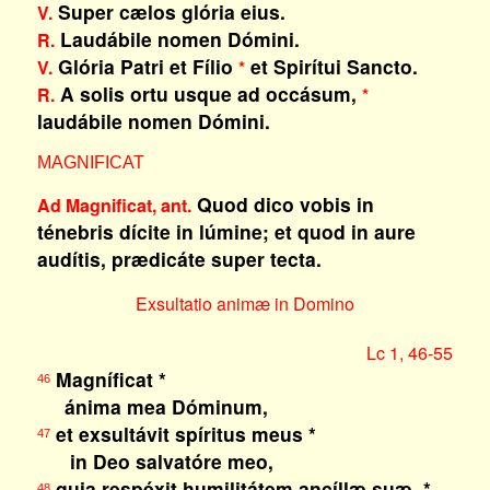
Super cælos glória eius.
V.
Laudábile nomen Dómini.
R.
Glória Patri et Fílio
et Spirítui Sancto.
V.
*
A solis ortu usque ad occásum,
R.
*
laudábile nomen Dómini.
MAGNIFICAT
Quod dico vobis in
Ad Magnificat, ant.
ténebris dícite in lúmine; et quod in aure
audítis, prædicáte super tecta.
Exsultatio animæ in Domino
Lc 1, 46-55
Magníficat *
46
ánima mea Dóminum,
et exsultávit spíritus meus *
47
in Deo salvatóre meo,
quia respéxit humilitátem ancíllæ suæ. *
48