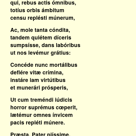
qui, rebus actis ómnibus,
totíus orbis ámbitum
censu replésti múnerum,
Ac, mole tanta cóndita,
tandem quiétem díceris
sumpsísse, dans labóribus
ut nos levémur grátius:
Concéde nunc mortálibus
deflére vitæ crímina,
instáre iam virtútibus
et munerári prósperis,
Ut cum treméndi iúdicis
horror suprémus cœperit,
lætémur omnes ínvicem
pacis repléti múnere.
Præsta, Pater piíssime,