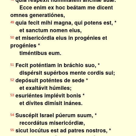
Ecce enim ex hoc beátam me dicent
omnes generatiónes,
quia fecit mihi magna, qui potens est, *
49
et sanctum nomen eius,
et misericórdia eius in progénies et
50
progénies *
timéntibus eum.
Fecit poténtiam in bráchio suo, *
51
dispérsit supérbos mente cordis sui;
depósuit poténtes de sede *
52
et exaltávit húmiles;
esuriéntes implévit bonis *
53
et dívites dimísit inánes.
Suscépit Israel púerum suum, *
54
recordátus misericórdiæ,
sicut locútus est ad patres nostros, *
55