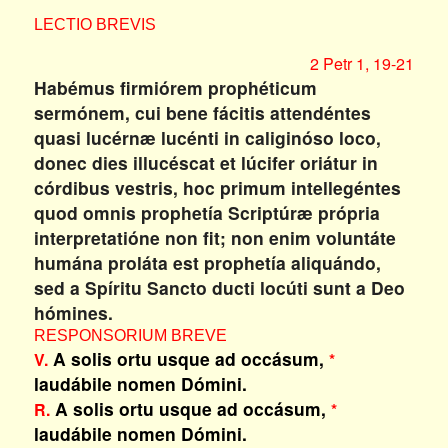
LECTIO BREVIS
2 Petr 1, 19-21
Habémus firmiórem prophéticum
sermónem, cui bene fácitis attendéntes
quasi lucérnæ lucénti in caliginóso loco,
donec dies illucéscat et lúcifer oriátur in
córdibus vestris, hoc primum intellegéntes
quod omnis prophetía Scriptúræ própria
interpretatióne non fit; non enim voluntáte
humána proláta est prophetía aliquándo,
sed a Spíritu Sancto ducti locúti sunt a Deo
hómines.
RESPONSORIUM BREVE
A solis ortu usque ad occásum,
V.
*
laudábile nomen Dómini.
A solis ortu usque ad occásum,
R.
*
laudábile nomen Dómini.