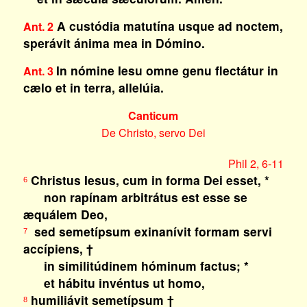
A custódia matutína usque ad noctem,
Ant. 2
sperávit ánima mea in Dómino.
In nómine Iesu omne genu flectátur in
Ant. 3
cælo et in terra, allelúia.
Canticum
De Christo, servo Dei
Phil 2, 6-11
Christus Iesus, cum in forma Dei esset, *
6
non rapínam arbitrátus est esse se
æquálem Deo,
sed semetípsum exinanívit formam servi
7
accípiens, †
in similitúdinem hóminum factus; *
et hábitu invéntus ut homo,
humiliávit semetípsum †
8