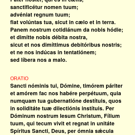
sanctificétur nomen tuum;
advéniat regnum tuum;
fiat volúntas tua, sicut in cælo et in terra.
Panem nostrum cotidiánum da nobis hódie;
et dimítte nobis débita nostra,
sicut et nos dimíttimus debitóribus nostris;
et ne nos indúcas in tentatiónem;
sed líbera nos a malo.
ORATIO
Sancti nóminis tui, Dómine, timórem páriter
et amórem fac nos habére perpétuum, quia
numquam tua gubernatióne destítuis, quos
in soliditáte tuæ dilectiónis instítuis. Per
Dóminum nostrum Iesum Christum, Fílium
tuum, qui tecum vivit et regnat in unitáte
Spíritus Sancti, Deus, per ómnia sǽcula