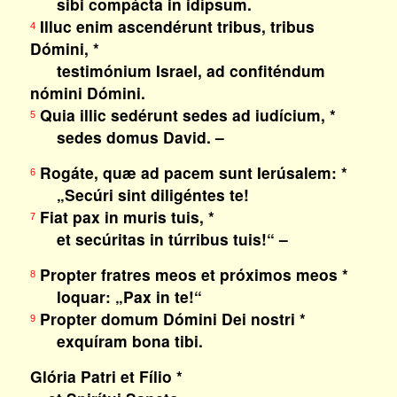
sibi compácta in idípsum.
Illuc enim ascendérunt tribus, tribus
4
Dómini, *
testimónium Israel, ad confiténdum
nómini Dómini.
Quia illic sedérunt sedes ad iudícium, *
5
sedes domus David. –
Rogáte, quæ ad pacem sunt Ierúsalem: *
6
„Secúri sint diligéntes te!
Fiat pax in muris tuis, *
7
et secúritas in túrribus tuis!“ –
Propter fratres meos et próximos meos *
8
loquar: „Pax in te!“
Propter domum Dómini Dei nostri *
9
exquíram bona tibi.
Glória Patri et Fílio *