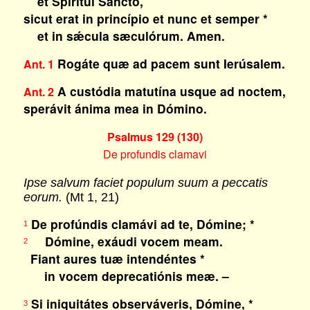
et Spirítui Sancto,
sicut erat in princípio et nunc et semper *
et in sǽcula sæculórum. Amen.
Rogáte quæ ad pacem sunt Ierúsalem.
Ant. 1
A custódia matutína usque ad noctem,
Ant. 2
sperávit ánima mea in Dómino.
Psalmus 129 (130)
De profundis clamavi
Ipse salvum faciet populum suum a peccatis
eorum.
(Mt 1, 21)
De profúndis clamávi ad te, Dómine; *
1
Dómine, exáudi vocem meam.
2
Fiant aures tuæ intendéntes *
in vocem deprecatiónis meæ. –
Si iniquitátes observáveris, Dómine, *
3