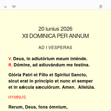
☼
lat
☰
20 iunius 2026
XII DOMINICA PER ANNUM
AD I VESPERAS
Deus, in adiutórium meum inténde.
V.
Dómine, ad adiuvándum me festína.
R.
Glória Patri et Fílio et Spirítui Sancto,
sicut erat in princípio et nunc et semper
et in sǽcula sæculórum. Amen. Allelúia.
HYMNUS
Rerum, Deus, fons ómnium,