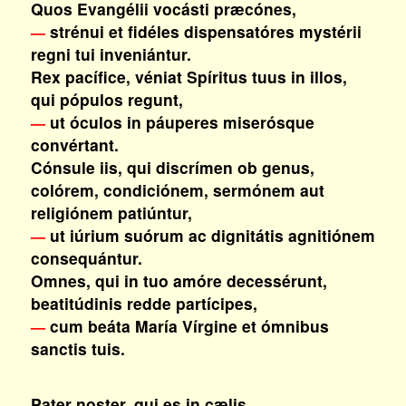
Quos Evangélii vocásti præcónes,
strénui et fidéles dispensatóres mystérii
—
regni tui inveniántur.
Rex pacífice, véniat Spíritus tuus in illos,
qui pópulos regunt,
ut óculos in páuperes miserósque
—
convértant.
Cónsule iis, qui discrímen ob genus,
colórem, condiciónem, sermónem aut
religiónem patiúntur,
ut iúrium suórum ac dignitátis agnitiónem
—
consequántur.
Omnes, qui in tuo amóre decessérunt,
beatitúdinis redde partícipes,
cum beáta María Vírgine et ómnibus
—
sanctis tuis.
Pater noster, qui es in cælis,