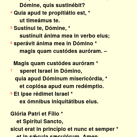
Dómine, quis sustinébit?
Quia apud te propitiátio est, *
4
ut timeámus te.
Sustínui te, Dómine, *
5
sustínuit ánima mea in verbo eius;
sperávit ánima mea in Dómino *
6
magis quam custódes auróram. –
Magis quam custódes auróram *
speret Israel in Dómino,
7
quia apud Dóminum misericórdia, *
et copiósa apud eum redémptio.
Et ipse rédimet Israel *
8
ex ómnibus iniquitátibus eius.
Glória Patri et Fílio *
et Spirítui Sancto,
sicut erat in princípio et nunc et semper *
et in sǽcula sæculórum. Amen.