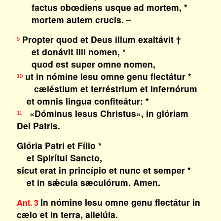
factus obœdiens usque ad mortem, *
mortem autem crucis. –
Propter quod et Deus illum exaltávit †
9
et donávit illi nomen, *
quod est super omne nomen,
ut in nómine Iesu omne genu flectátur *
10
cæléstium et terréstrium et infernórum
et omnis lingua confiteátur: *
«Dóminus Iesus Christus», in glóriam
11
Dei Patris.
Glória Patri et Fílio *
et Spirítui Sancto,
sicut erat in princípio et nunc et semper *
et in sǽcula sæculórum. Amen.
In nómine Iesu omne genu flectátur in
Ant. 3
cælo et in terra, allelúia.