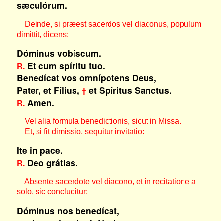
sæculórum.
Deinde, si præest sacerdos vel diaconus, populum
dimittit, dicens:
Dóminus vobíscum.
Et cum spíritu tuo.
R.
Benedícat vos omnípotens Deus,
Pater, et Fílius,
et Spíritus Sanctus.
†
Amen.
R.
Vel alia formula benedictionis, sicut in Missa.
Et, si fit dimissio, sequitur invitatio:
Ite in pace.
Deo grátias.
R.
Absente sacerdote vel diacono, et in recitatione a
solo, sic concluditur:
Dóminus nos benedícat,