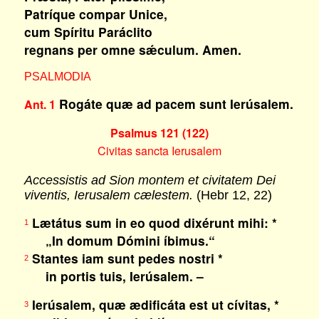
Patríque compar Unice,
cum Spíritu Paráclito
regnans per omne sǽculum. Amen.
PSALMODIA
Rogáte quæ ad pacem sunt Ierúsalem.
Ant. 1
Psalmus 121 (122)
Civitas sancta Ierusalem
Accessistis ad Sion montem et civitatem Dei
viventis, Ierusalem cælestem.
(Hebr 12, 22)
Lætátus sum in eo quod dixérunt mihi: *
1
„In domum Dómini íbimus.“
Stantes iam sunt pedes nostri *
2
in portis tuis, Ierúsalem. –
Ierúsalem, quæ ædificáta est ut cívitas, *
3