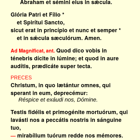
Abraham et sémini eius in sǽcula.
Glória Patri et Fílio *
et Spirítui Sancto,
sicut erat in princípio et nunc et semper *
et in sǽcula sæculórum. Amen.
Quod dico vobis in
Ad Magnificat, ant.
ténebris dícite in lúmine; et quod in aure
audítis, prædicáte super tecta.
PRECES
Christum, in quo lætántur omnes, qui
sperant in eum, deprecémur:
Réspice et exáudi nos, Dómine.
Testis fidélis et primogénite mortuórum, qui
lavásti nos a peccátis nostris in sánguine
tuo,
mirabílium tuórum redde nos mémores.
—