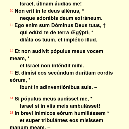
Israel, útinam áudias me!
Non erit in te deus aliénus, *
10
neque adorábis deum extráneum.
Ego enim sum Dóminus Deus tuus, †
11
qui edúxi te de terra Ægýpti; *
diláta os tuum, et implébo illud. –
Et non audívit pópulus meus vocem
12
meam, *
et Israel non inténdit mihi.
Et dimísi eos secúndum durítiam cordis
13
eórum, *
ibunt in adinventiónibus suis. –
Si pópulus meus audísset me, *
14
Israel si in viis meis ambulásset!
In brevi inimícos eórum humiliássem *
15
et super tribulántes eos misíssem
manum meam. –