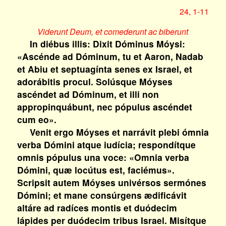
24, 1-11
Viderunt Deum, et comederunt ac biberunt
In diébus illis: Dixit Dóminus Móysi:
«Ascénde ad Dóminum, tu et Aaron, Nadab
et Abiu et septuagínta senes ex Israel, et
adorábitis procul. Solúsque Móyses
ascéndet ad Dóminum, et illi non
appropinquábunt, nec pópulus ascéndet
cum eo».
Venit ergo Móyses et narrávit plebi ómnia
verba Dómini atque iudícia; respondítque
omnis pópulus una voce: «Omnia verba
Dómini, quæ locútus est, faciémus».
Scripsit autem Móyses univérsos sermónes
Dómini; et mane consúrgens ædificávit
altáre ad radíces montis et duódecim
lápides per duódecim tribus Israel. Misítque