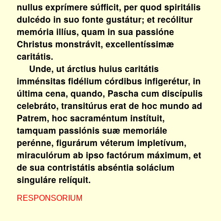
nullus exprímere súfficit, per quod spiritális
dulcédo in suo fonte gustátur; et recólitur
memória illíus, quam in sua passióne
Christus monstrávit, excellentíssimæ
caritátis.
Unde, ut árctius huius caritátis
imménsitas fidélium córdibus infigerétur, in
última cena, quando, Pascha cum discípulis
celebráto, transitúrus erat de hoc mundo ad
Patrem, hoc sacraméntum instítuit,
tamquam passiónis suæ memoriále
perénne, figurárum véterum impletívum,
miraculórum ab ipso factórum máximum, et
de sua contristátis abséntia solácium
singuláre relíquit.
RESPONSORIUM