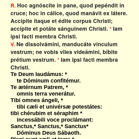
Hoc agnóscite in pane, quod pepéndit in
R.
cruce; hoc in cálice, quod manávit ex látere.
Accípite ítaque et édite corpus Christi;
accípite et potáte sánguinem Christi.
Iam
*
ipsi facti membra Christi.
Ne dissolvámini, manducáte vínculum
V.
vestrum; ne vobis viles videámini, bíbite
prétium vestrum.
Iam ipsi facti membra
*
Christi.
Te Deum laudámus: *
te Dóminum confitémur.
Te ætérnum Patrem, *
omnis terra venerátur.
Tibi omnes ángeli, *
tibi cæli et univérsæ potestátes:
tibi chérubim et séraphim *
incessábili voce proclámant:
Sanctus,* Sanctus,* Sanctus*
Dóminus Deus Sábaoth.