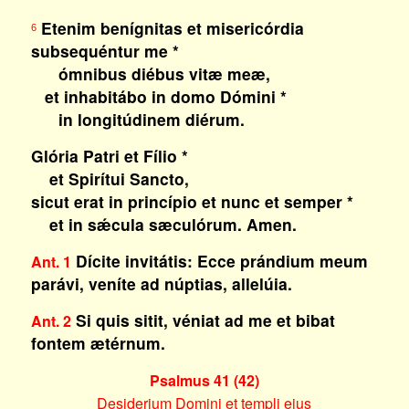
Etenim benígnitas et misericórdia
6
subsequéntur me *
ómnibus diébus vitæ meæ,
et inhabitábo in domo Dómini *
in longitúdinem diérum.
Glória Patri et Fílio *
et Spirítui Sancto,
sicut erat in princípio et nunc et semper *
et in sǽcula sæculórum. Amen.
Dícite invitátis: Ecce prándium meum
Ant. 1
parávi, veníte ad núptias, allelúia.
Si quis sitit, véniat ad me et bibat
Ant. 2
fontem ætérnum.
Psalmus 41 (42)
Desiderium Domini et templi eius