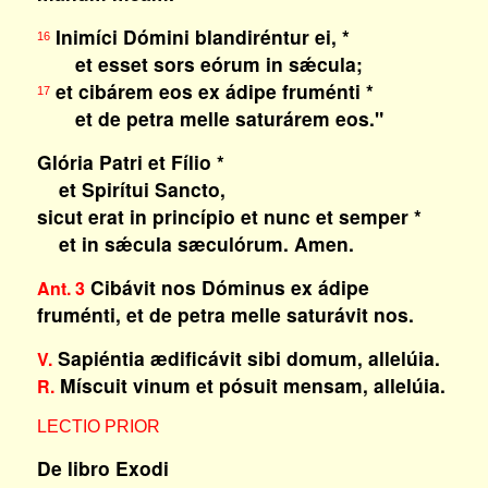
Inimíci Dómini blandiréntur ei, *
16
et esset sors eórum in sǽcula;
et cibárem eos ex ádipe fruménti *
17
et de petra melle saturárem eos."
Glória Patri et Fílio *
et Spirítui Sancto,
sicut erat in princípio et nunc et semper *
et in sǽcula sæculórum. Amen.
Cibávit nos Dóminus ex ádipe
Ant. 3
fruménti, et de petra melle saturávit nos.
Sapiéntia ædificávit sibi domum, allelúia.
V.
Míscuit vinum et pósuit mensam, allelúia.
R.
LECTIO PRIOR
De libro Exodi