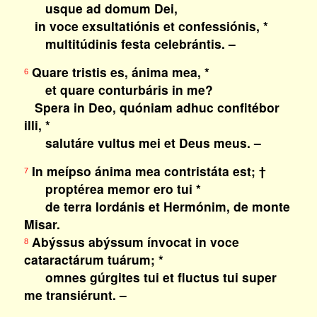
usque ad domum Dei,
in voce exsultatiónis et confessiónis, *
multitúdinis festa celebrántis. –
Quare tristis es, ánima mea, *
6
et quare conturbáris in me?
Spera in Deo, quóniam adhuc confitébor
illi, *
salutáre vultus mei et Deus meus. –
In meípso ánima mea contristáta est; †
7
proptérea memor ero tui *
de terra Iordánis et Hermónim, de monte
Misar.
Abýssus abýssum ínvocat in voce
8
cataractárum tuárum; *
omnes gúrgites tui et fluctus tui super
me transiérunt. –