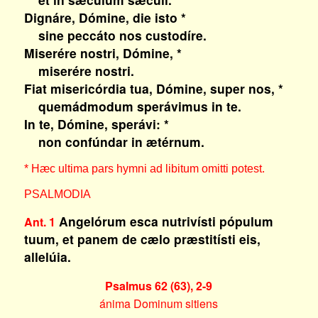
Dignáre, Dómine, die isto *
sine peccáto nos custodíre.
Miserére nostri, Dómine, *
miserére nostri.
Fiat misericórdia tua, Dómine, super nos, *
quemádmodum sperávimus in te.
In te, Dómine, sperávi: *
non confúndar in ætérnum.
* Hæc ultima pars hymni ad libitum omitti potest.
PSALMODIA
Angelórum esca nutrivísti pópulum
Ant. 1
tuum, et panem de cælo præstitísti eis,
allelúia.
Psalmus 62 (63), 2-9
ánima Dominum sitiens