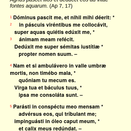
fontes aquarum.
(Ap 7, 17)
Dóminus pascit me, et nihil mihi déerit: *
1
in páscuis viréntibus me collocávit,
2
super aquas quiétis edúxit me, *
ánimam meam refécit.
3
Dedúxit me super sémitas iustítiæ *
propter nomen suum. –
Nam et si ambulávero in valle umbræ
4
mortis, non timébo mala, *
quóniam tu mecum es.
Virga tua et báculus tuus, *
ipsa me consoláta sunt. –
Parásti in conspéctu meo mensam *
5
advérsus eos, qui tríbulant me;
impinguásti in óleo caput meum, *
et calix meus redúndat. –