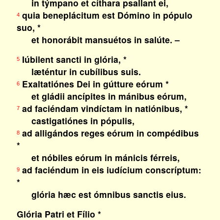
in týmpano et cíthara psallant ei,
quia beneplácitum est Dómino in pópulo
4
suo, *
et honorábit mansuétos in salúte. –
Iúbilent sancti in glória, *
5
læténtur in cubílibus suis.
Exaltatiónes Dei in gútture eórum *
6
et gládii ancípites in mánibus eórum,
ad faciéndam vindíctam in natiónibus, *
7
castigatiónes in pópulis,
ad alligándos reges eórum in compédibus
8
*
et nóbiles eórum in mánicis férreis,
ad faciéndum in eis iudícium conscríptum:
9
*
glória hæc est ómnibus sanctis eius.
Glória Patri et Fílio *