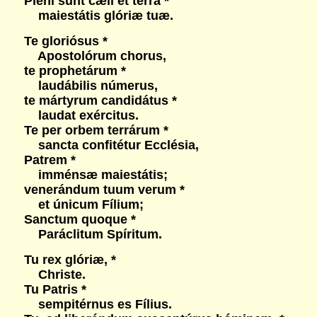
Pleni sunt cæli et terra *
maiestátis glóriæ tuæ.
Te gloriósus *
Apostolórum chorus,
te prophetárum *
laudábilis númerus,
te mártyrum candidátus *
laudat exércitus.
Te per orbem terrárum *
sancta confitétur Ecclésia,
Patrem *
imménsæ maiestátis;
venerándum tuum verum *
et únicum Fílium;
Sanctum quoque *
Paráclitum Spíritum.
Tu rex glóriæ, *
Christe.
Tu Patris *
sempitérnus es Fílius.