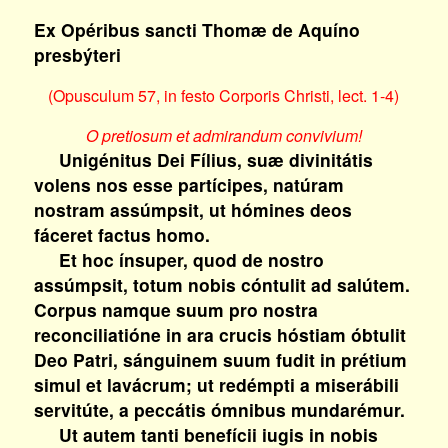
Ex Opéribus sancti Thomæ de Aquíno
presbýteri
(Opusculum 57, in festo Corporis Christi, lect. 1-4)
O pretiosum et admirandum convivium!
Unigénitus Dei Fílius, suæ divinitátis
volens nos esse partícipes, natúram
nostram assúmpsit, ut hómines deos
fáceret factus homo.
Et hoc ínsuper, quod de nostro
assúmpsit, totum nobis cóntulit ad salútem.
Corpus namque suum pro nostra
reconciliatióne in ara crucis hóstiam óbtulit
Deo Patri, sánguinem suum fudit in prétium
simul et lavácrum; ut redémpti a miserábili
servitúte, a peccátis ómnibus mundarémur.
Ut autem tanti benefícii iugis in nobis