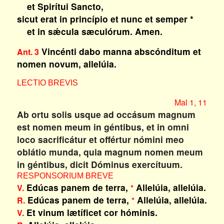
et Spirítui Sancto,
sicut erat in princípio et nunc et semper *
et in sǽcula sæculórum. Amen.
Vincénti dabo manna abscónditum et
Ant. 3
nomen novum, allelúia.
LECTIO BREVIS
Mal 1, 11
Ab ortu solis usque ad occásum magnum
est nomen meum in géntibus, et in omni
loco sacrificátur et offértur nómini meo
oblátio munda, quia magnum nomen meum
in géntibus, dicit Dóminus exercítuum.
RESPONSORIUM BREVE
Edúcas panem de terra,
Allelúia, allelúia.
V.
*
Edúcas panem de terra,
Allelúia, allelúia.
R.
*
Et vinum lætíficet cor hóminis.
V.