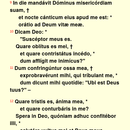
In die mandávit Dóminus misericórdiam
9
suam, †
et nocte cánticum eius apud me est: *
orátio ad Deum vitæ meæ.
Dicam Deo: *
10
"Suscéptor meus es.
Quare oblítus es mei, †
et quare contristátus incédo, *
dum afflígit me inimícus?"
Dum confringúntur ossa mea, †
11
exprobravérunt mihi, qui tríbulant me, *
dum dicunt mihi quotídie: "Ubi est Deus
tuus?" –
Quare tristis es, ánima mea, *
12
et quare conturbáris in me?
Spera in Deo, quóniam adhuc confitébor
illi, *