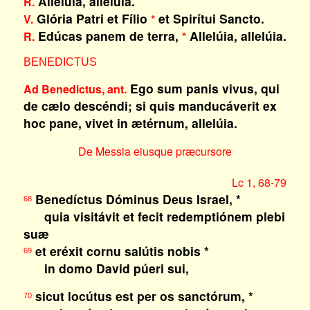
Allelúia, allelúia.
R.
Glória Patri et Fílio
et Spirítui Sancto.
V.
*
Edúcas panem de terra,
Allelúia, allelúia.
R.
*
BENEDICTUS
Ego sum panis vivus, qui
Ad Benedictus, ant.
de cælo descéndi; si quis manducáverit ex
hoc pane, vivet in ætérnum, allelúia.
De Messia eiusque præcursore
Lc 1, 68-79
Benedíctus Dóminus Deus Israel, *
68
quia visitávit et fecit redemptiónem plebi
suæ
et eréxit cornu salútis nobis *
69
in domo David púeri sui,
sicut locútus est per os sanctórum, *
70