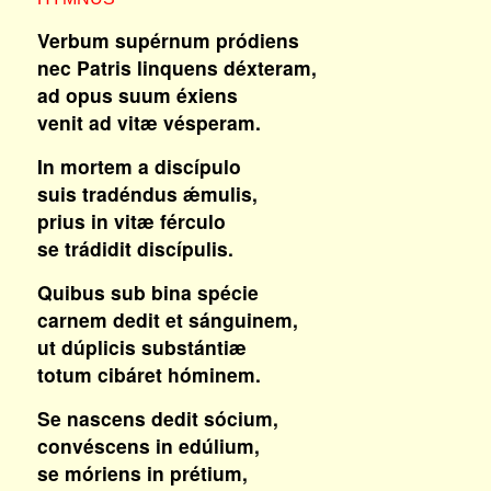
Verbum supérnum pródiens
nec Patris linquens déxteram,
ad opus suum éxiens
venit ad vitæ vésperam.
In mortem a discípulo
suis tradéndus ǽmulis,
prius in vitæ férculo
se trádidit discípulis.
Quibus sub bina spécie
carnem dedit et sánguinem,
ut dúplicis substántiæ
totum cibáret hóminem.
Se nascens dedit sócium,
convéscens in edúlium,
se móriens in prétium,