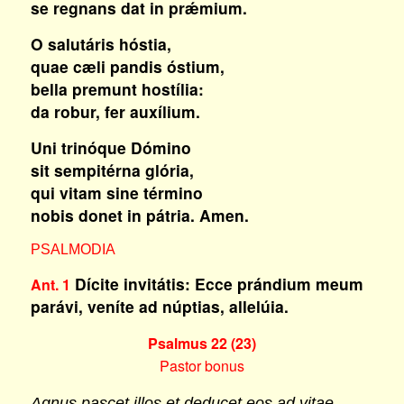
se regnans dat in prǽmium.
O salutáris hóstia,
quae cæli pandis óstium,
bella premunt hostília:
da robur, fer auxílium.
Uni trinóque Dómino
sit sempitérna glória,
qui vitam sine término
nobis donet in pátria. Amen.
PSALMODIA
Dícite invitátis: Ecce prándium meum
Ant. 1
parávi, veníte ad núptias, allelúia.
Psalmus 22 (23)
Pastor bonus
Agnus pascet illos et deducet eos ad vitae