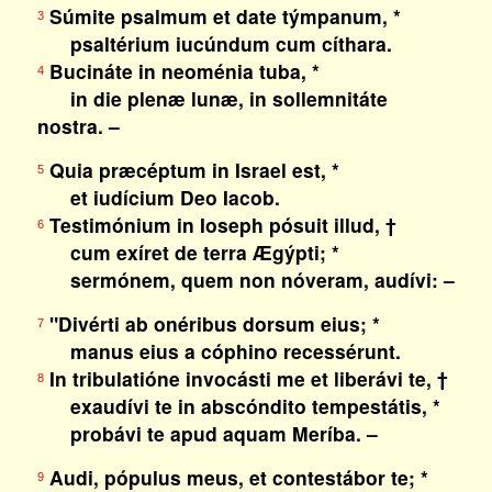
Súmite psalmum et date týmpanum, *
3
psaltérium iucúndum cum cíthara.
Bucináte in neoménia tuba, *
4
in die plenæ lunæ, in sollemnitáte
nostra. –
Quia præcéptum in Israel est, *
5
et iudícium Deo Iacob.
Testimónium in Ioseph pósuit illud, †
6
cum exíret de terra Ægýpti; *
sermónem, quem non nóveram, audívi: –
"Divérti ab onéribus dorsum eius; *
7
manus eius a cóphino recessérunt.
In tribulatióne invocásti me et liberávi te, †
8
exaudívi te in abscóndito tempestátis, *
probávi te apud aquam Meríba. –
Audi, pópulus meus, et contestábor te; *
9