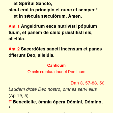
et Spirítui Sancto,
sicut erat in princípio et nunc et semper *
et in sǽcula sæculórum. Amen.
Angelórum esca nutrivísti pópulum
Ant. 1
tuum, et panem de cælo præstitísti eis,
allelúia.
Sacerdótes sancti incénsum et panes
Ant. 2
ófferunt Deo, allelúia.
Canticum
Omnis creatura laudet Dominum
Dan 3, 57-88. 56
Laudem dicite Deo nostro, omnes servi eius
(Ap 19, 5).
Benedícite, ómnia ópera Dómini, Dómino,
57
*