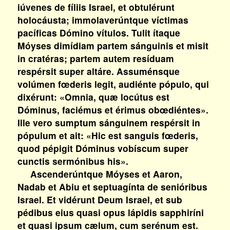
iúvenes de fíliis Israel, et obtulérunt
holocáusta; immolaverúntque víctimas
pacíficas Dómino vítulos. Tulit ítaque
Móyses dimídiam partem sánguinis et misit
in cratéras; partem autem resíduam
respérsit super altáre. Assuménsque
volúmen fœderis legit, audiénte pópulo, qui
dixérunt: «Omnia, quæ locútus est
Dóminus, faciémus et érimus obœdiéntes».
Ille vero sumptum sánguinem respérsit in
pópulum et ait: «Hic est sanguis fœderis,
quod pépigit Dóminus vobíscum super
cunctis sermónibus his».
Ascenderúntque Móyses et Aaron,
Nadab et Abiu et septuagínta de senióribus
Israel. Et vidérunt Deum Israel, et sub
pédibus eius quasi opus lápidis sapphiríni
et quasi ipsum cælum, cum serénum est.