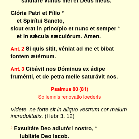
salutáre vultus mei et Deus meus.
Glória Patri et Fílio *
et Spirítui Sancto,
sicut erat in princípio et nunc et semper *
et in sǽcula sæculórum. Amen.
Si quis sitit, véniat ad me et bibat
Ant. 2
fontem ætérnum.
Cibávit nos Dóminus ex ádipe
Ant. 3
fruménti, et de petra melle saturávit nos.
Psalmus 80 (81)
Sollemnis renovatio foederis
Videte, ne forte sit in aliquo vestrum cor malum
incredulitatis.
(Hebr 3, 12)
Exsultáte Deo adiutóri nostro, *
2
iubiláte Deo Iacob.