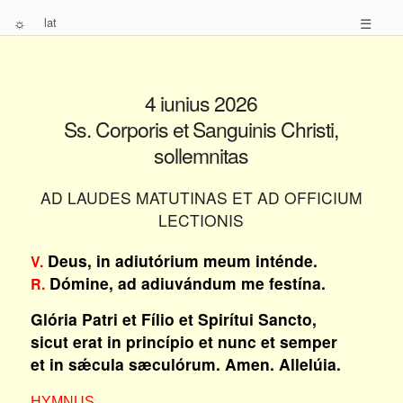
☼
lat
☰
4 iunius 2026
Ss. Corporis et Sanguinis Christi,
sollemnitas
AD LAUDES MATUTINAS ET AD OFFICIUM
LECTIONIS
Deus, in adiutórium meum inténde.
V.
Dómine, ad adiuvándum me festína.
R.
Glória Patri et Fílio et Spirítui Sancto,
sicut erat in princípio et nunc et semper
et in sǽcula sæculórum. Amen. Allelúia.
HYMNUS