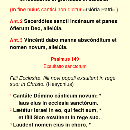
(In fine huius cantici non dicitur
«Glória Patri»
.)
Sacerdótes sancti incénsum et panes
Ant. 2
ófferunt Deo, allelúia.
Vincénti dabo manna abscónditum et
Ant. 3
nomen novum, allelúia.
Psalmus 149
Exsultatio sanctorum
Filii Ecclesiæ, filii novi populi exsultent in rege
suo: in Christo.
(Hesychius)
Cantáte Dómino cánticum novum; *
1
laus eius in ecclésia sanctórum.
Lætétur Israel in eo, qui fecit eum, *
2
et fílii Sion exsúltent in rege suo.
Laudent nomen eius in choro, *
3