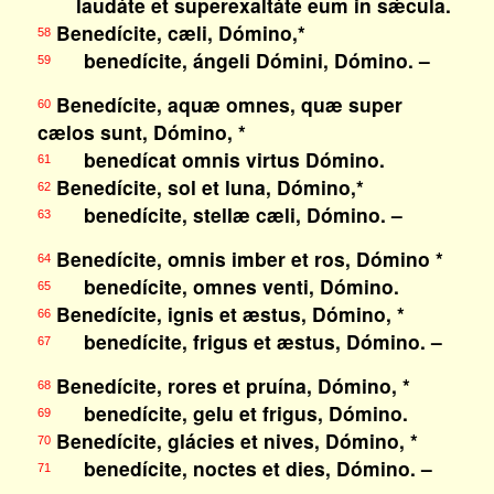
laudáte et superexaltáte eum in sǽcula.
Benedícite, cæli, Dómino,*
58
benedícite, ángeli Dómini, Dómino. –
59
Benedícite, aquæ omnes, quæ super
60
cælos sunt, Dómino, *
benedícat omnis virtus Dómino.
61
Benedícite, sol et luna, Dómino,*
62
benedícite, stellæ cæli, Dómino. –
63
Benedícite, omnis imber et ros, Dómino *
64
benedícite, omnes venti, Dómino.
65
Benedícite, ignis et æstus, Dómino, *
66
benedícite, frigus et æstus, Dómino. –
67
Benedícite, rores et pruína, Dómino, *
68
benedícite, gelu et frigus, Dómino.
69
Benedícite, glácies et nives, Dómino, *
70
benedícite, noctes et dies, Dómino. –
71