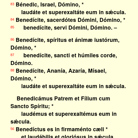
Bénedic, Israel, Dómino, *
83
laudáte et superexaltáte eum in sǽcula.
Benedícite, sacerdótes Dómini, Dómino, *
84
benedícite, servi Dómini, Dómino. –
85
Benedícite, spíritus et ánimæ iustórum,
86
Dómino, *
benedícite, sancti et húmiles corde,
87
Dómino.
Benedícite, Ananía, Azaría, Mísael,
88
Dómino, *
laudáte et superexaltáte eum in sǽcula.
Benedicámus Patrem et Fílium cum
Sancto Spíritu; *
laudémus et superexaltémus eum in
sǽcula.
Benedíctus es in firmaménto cæli *
56
et laudábilis et gloriósus in sǽcula.