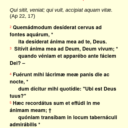
Qui sitit, veniat; qui vult, accipiat aquam vitæ.
(Ap 22, 17)
Quemádmodum desíderat cervus ad
2
fontes aquárum, *
ita desíderat ánima mea ad te, Deus.
Sitívit ánima mea ad Deum, Deum vivum; *
3
quando véniam et apparébo ante fáciem
Dei? –
Fuérunt mihi lácrimæ meæ panis die ac
4
nocte, *
dum dícitur mihi quotídie: "Ubi est Deus
tuus?"
Hæc recordátus sum et effúdi in me
5
ánimam meam; †
quóniam transíbam in locum tabernáculi
admirábilis *