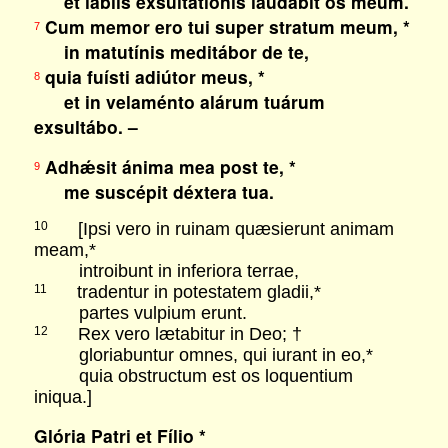
et lábiis exsultatiónis laudábit os meum.
Cum memor ero tui super stratum meum, *
7
in matutínis meditábor de te,
quia fuísti adiútor meus, *
8
et in velaménto alárum tuárum
exsultábo. –
Adhǽsit ánima mea post te, *
9
me suscépit déxtera tua.
[Ipsi vero in ruinam quæsierunt animam
10
meam,*
introibunt in inferiora terrae,
tradentur in potestatem gladii,*
11
partes vulpium erunt.
Rex vero lætabitur in Deo; †
12
gloriabuntur omnes, qui iurant in eo,*
quia obstructum est os loquentium
iniqua.]
Glória Patri et Fílio *