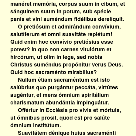
manéret memória, corpus suum in cibum, et
sánguinem suum in potum, sub spécie
panis et vini suméndum fidélibus derelíquit.
O pretiósum et admirándum convívium,
salutíferum et omni suavitáte replétum!
Quid enim hoc convívio pretiósius esse
potest? In quo non carnes vitulórum et
hircórum, ut olim in lege, sed nobis
Christus suméndus propónitur verus Deus.
Quid hoc sacraménto mirabílius?
Nullum étiam sacraméntum est isto
salúbrius quo purgántur peccáta, virtútes
augéntur, et mens ómnium spiritálium
charísmatum abundántia impinguátur.
Offértur in Ecclésia pro vivis et mórtuis,
ut ómnibus prosit, quod est pro salúte
ómnium institútum.
Suavitátem dénique huius sacraménti