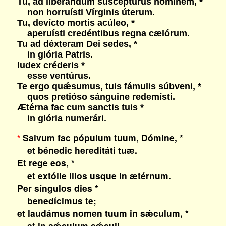
Tu, ad liberándum susceptúrus hóminem, *
non horruísti Vírginis úterum.
Tu, devícto mortis acúleo, *
aperuísti credéntibus regna cælórum.
Tu ad déxteram Dei sedes, *
in glória Patris.
Iudex créderis *
esse ventúrus.
Te ergo quǽsumus, tuis fámulis súbveni, *
quos pretióso sánguine redemísti.
Ætérna fac cum sanctis tuis *
in glória numerári.
Salvum fac pópulum tuum, Dómine, *
*
et bénedic hereditáti tuæ.
Et rege eos, *
et extólle illos usque in ætérnum.
Per síngulos dies *
benedícimus te;
et laudámus nomen tuum in sǽculum, *
et in sǽculum sǽculi.