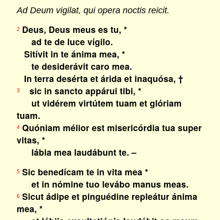
Ad Deum vigilat, qui opera noctis reicit.
Deus, Deus meus es tu, *
2
ad te de luce vígilo.
Sitívit in te ánima mea, *
te desiderávit caro mea.
In terra desérta et árida et inaquósa, †
sic in sancto appárui tibi, *
3
ut vidérem virtútem tuam et glóriam
tuam.
Quóniam mélior est misericórdia tua super
4
vitas, *
lábia mea laudábunt te. –
Sic benedícam te in vita mea *
5
et in nómine tuo levábo manus meas.
Sicut ádipe et pinguédine repleátur ánima
6
mea, *