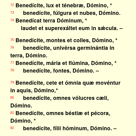
Benedícite, lux et ténebræ, Dómino, *
72
benedícite, fúlgura et nubes, Dómino.
73
Benedícat terra Dóminum, *
74
laudet et superexáltet eum in sǽcula. –
Benedícite, montes et colles, Dómino, *
75
benedícite, univérsa germinántia in
76
terra, Dómino.
Benedícite, mária et flúmina, Dómino, *
77
benedícite, fontes, Dómino. –
78
Benedícite, cete et ómnia quæ movéntur
79
in aquis, Dómino,*
benedícite, omnes vólucres cæli,
80
Dómino.
Benedícite, omnes béstiæ et pécora,
81
Dómino, *
benedícite, fílii hóminum, Dómino. –
82