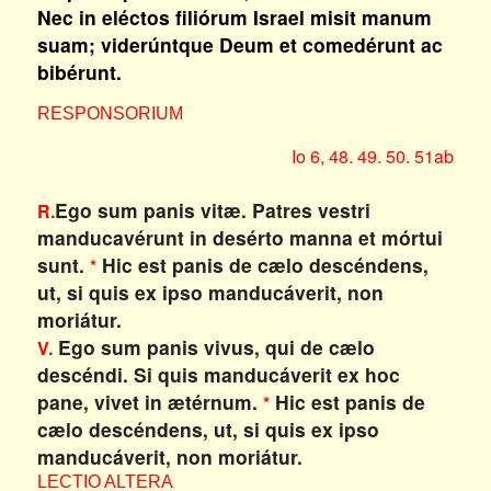
Nec in eléctos filiórum Israel misit manum
suam; viderúntque Deum et comedérunt ac
bibérunt.
RESPONSORIUM
Io 6, 48. 49. 50. 51ab
Ego sum panis vitæ. Patres vestri
R.
manducavérunt in desérto manna et mórtui
sunt.
Hic est panis de cælo descéndens,
*
ut, si quis ex ipso manducáverit, non
moriátur.
Ego sum panis vivus, qui de cælo
V.
descéndi. Si quis manducáverit ex hoc
pane, vivet in ætérnum.
Hic est panis de
*
cælo descéndens, ut, si quis ex ipso
manducáverit, non moriátur.
LECTIO ALTERA